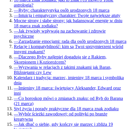
astrologia?
—
Ryby: charakterystyka osób urodzonych 18 marca
—
Intuicja i empatyczny charakter: Twoje największe atuty
Mocne strony i słabe strony: jak balansować energię w dniu
18 marca znak zodiaku?
—
Jak żywioły wpływają na zachowanie i zdrowie
psychiczne
—
Zarządzanie emocjami: rada dla osób urodzonych 18 marca
Relacje i kompatybilność: kim są Twoi sprzymierzeni wśród
innymi znakami?
—
Dlaczego Ryby najlepiej dogadują się z Rakiem,
Skorpionem i Koziorożcem?
—
Wyzwania w relacjach z takimi znakami jak Baran,
Bliźniętami czy Lew
Kalendarz i tradycja: marzec, imieniny 18 marca i symbolika
dnia
—
Imieniny 18 marca: świętujący Aleksander, Edward oraz
inni
—
Co horoskop mówi o zmianach znaku: od Ryb do Barana
(21 marca)
Styl życia i porady praktyczne dla 18 marca znak zodiaku
—
Wybór ścieżki zawodowej: od polityki po branżę
kreatywną
—
Jak dbać o siebie, gdy kończy się marzec i zbliża 19