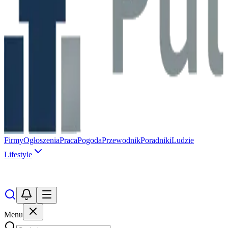
Firmy
Ogłoszenia
Praca
Pogoda
Przewodnik
Poradniki
Ludzie
Lifestyle
Menu