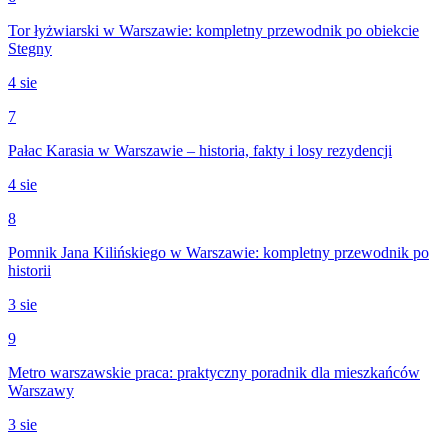
Tor łyżwiarski w Warszawie: kompletny przewodnik po obiekcie
Stegny
4 sie
7
Pałac Karasia w Warszawie – historia, fakty i losy rezydencji
4 sie
8
Pomnik Jana Kilińskiego w Warszawie: kompletny przewodnik po
historii
3 sie
9
Metro warszawskie praca: praktyczny poradnik dla mieszkańców
Warszawy
3 sie