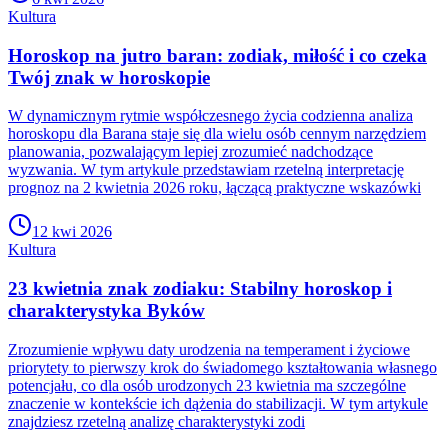
Kultura
Horoskop na jutro baran: zodiak, miłość i co czeka
Twój znak w horoskopie
W dynamicznym rytmie współczesnego życia codzienna analiza
horoskopu dla Barana staje się dla wielu osób cennym narzędziem
planowania, pozwalającym lepiej zrozumieć nadchodzące
wyzwania. W tym artykule przedstawiam rzetelną interpretację
prognoz na 2 kwietnia 2026 roku, łączącą praktyczne wskazówki
12 kwi 2026
Kultura
23 kwietnia znak zodiaku: Stabilny horoskop i
charakterystyka Byków
Zrozumienie wpływu daty urodzenia na temperament i życiowe
priorytety to pierwszy krok do świadomego kształtowania własnego
potencjału, co dla osób urodzonych 23 kwietnia ma szczególne
znaczenie w kontekście ich dążenia do stabilizacji. W tym artykule
znajdziesz rzetelną analizę charakterystyki zodi