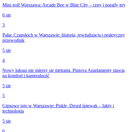
Mini golf Warszawa: Arcade Bee w Blue City – ceny i porady gry
6 sie
3
Pałac Czapskich w Warszawie: historia, rewitalizacja i praktyczny
przewodnik
5 sie
4
Nowy luksus nie mierzy się metrami. Piniova Apartamenty stawia
na komfort i kameralność
5 sie
5
Gipsowe jajo w Warszawie: Pisklę. Drozd śpiewak – fakty i
technologia
5 sie
6