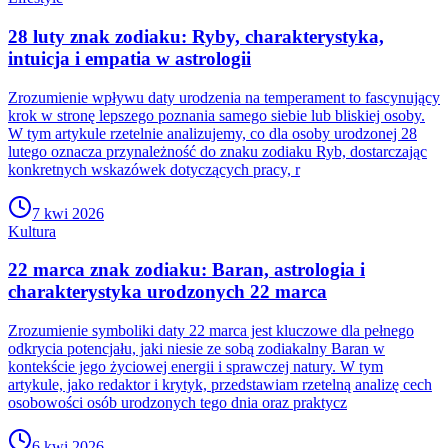
28 luty znak zodiaku: Ryby, charakterystyka,
intuicja i empatia w astrologii
Zrozumienie wpływu daty urodzenia na temperament to fascynujący
krok w stronę lepszego poznania samego siebie lub bliskiej osoby.
W tym artykule rzetelnie analizujemy, co dla osoby urodzonej 28
lutego oznacza przynależność do znaku zodiaku Ryb, dostarczając
konkretnych wskazówek dotyczących pracy, r
7 kwi 2026
Kultura
22 marca znak zodiaku: Baran, astrologia i
charakterystyka urodzonych 22 marca
Zrozumienie symboliki daty 22 marca jest kluczowe dla pełnego
odkrycia potencjału, jaki niesie ze sobą zodiakalny Baran w
kontekście jego życiowej energii i sprawczej natury. W tym
artykule, jako redaktor i krytyk, przedstawiam rzetelną analizę cech
osobowości osób urodzonych tego dnia oraz praktycz
6 kwi 2026