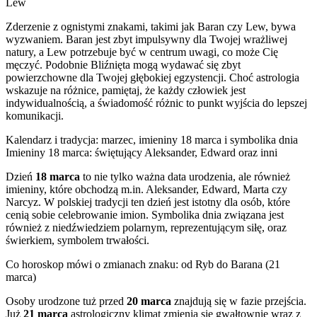
Lew
Zderzenie z ognistymi znakami, takimi jak Baran czy Lew, bywa
wyzwaniem. Baran jest zbyt impulsywny dla Twojej wrażliwej
natury, a Lew potrzebuje być w centrum uwagi, co może Cię
męczyć. Podobnie Bliźnięta mogą wydawać się zbyt
powierzchowne dla Twojej głębokiej egzystencji. Choć astrologia
wskazuje na różnice, pamiętaj, że każdy człowiek jest
indywidualnością, a świadomość różnic to punkt wyjścia do lepszej
komunikacji.
Kalendarz i tradycja: marzec, imieniny 18 marca i symbolika dnia
Imieniny 18 marca: świętujący Aleksander, Edward oraz inni
Dzień
18 marca
to nie tylko ważna data urodzenia, ale również
imieniny, które obchodzą m.in. Aleksander, Edward, Marta czy
Narcyz. W polskiej tradycji ten dzień jest istotny dla osób, które
cenią sobie celebrowanie imion. Symbolika dnia związana jest
również z niedźwiedziem polarnym, reprezentującym siłę, oraz
świerkiem, symbolem trwałości.
Co horoskop mówi o zmianach znaku: od Ryb do Barana (21
marca)
Osoby urodzone tuż przed
20 marca
znajdują się w fazie przejścia.
Już
21 marca
astrologiczny klimat zmienia się gwałtownie wraz z