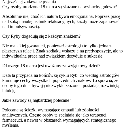
Najczęściej zadawane pytania
Czy osoby urodzone 18 marca są skazane na wybuchy gniewu?
Absolutnie nie, choć ich natura bywa emocjonalna. Poprzez pracę
nad sobą i naukę technik relaksacyjnych, każdy może zapanować
nad impulsywnością.
Czy Ryby dogadują się z każdym znakiem?
Nie ma takiej gwarancji, ponieważ astrologia to tylko jedna z
płaszczyzn relacji. Znak zodiaku wskazuje na predyspozycje, ale to
indywidualna praca nad związkiem decyduje o sukcesie.
Dlaczego 18 marca jest uważany za wyjątkowy dzień?
Data ta przypada na końcówkę cyklu Ryb, co według astrologów
kumuluje cechy wszystkich poprzednich znaków. To sprawia, że
osoby tego dnia bywają niezwykle złożone i posiadają rozwiniętą
intuicję.
Jakie zawody są najbardziej polecane?
Polecane są ścieżki wymagające empatii lub zdolności
analitycznych. Często osoby te spełniają się jako terapeuci,
farmaceuci, a nawet w obszarach wymagających strategicznego
myślenia.