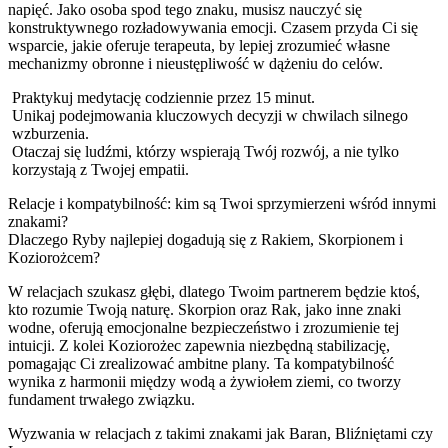
napięć. Jako osoba spod tego znaku, musisz nauczyć się
konstruktywnego rozładowywania emocji. Czasem przyda Ci się
wsparcie, jakie oferuje terapeuta, by lepiej zrozumieć własne
mechanizmy obronne i nieustępliwość w dążeniu do celów.
Praktykuj medytację codziennie przez 15 minut.
Unikaj podejmowania kluczowych decyzji w chwilach silnego
wzburzenia.
Otaczaj się ludźmi, którzy wspierają Twój rozwój, a nie tylko
korzystają z Twojej empatii.
Relacje i kompatybilność: kim są Twoi sprzymierzeni wśród innymi
znakami?
Dlaczego Ryby najlepiej dogadują się z Rakiem, Skorpionem i
Koziorożcem?
W relacjach szukasz głębi, dlatego Twoim partnerem będzie ktoś,
kto rozumie Twoją naturę. Skorpion oraz Rak, jako inne znaki
wodne, oferują emocjonalne bezpieczeństwo i zrozumienie tej
intuicji. Z kolei Koziorożec zapewnia niezbędną stabilizację,
pomagając Ci zrealizować ambitne plany. Ta kompatybilność
wynika z harmonii między wodą a żywiołem ziemi, co tworzy
fundament trwałego związku.
Wyzwania w relacjach z takimi znakami jak Baran, Bliźniętami czy