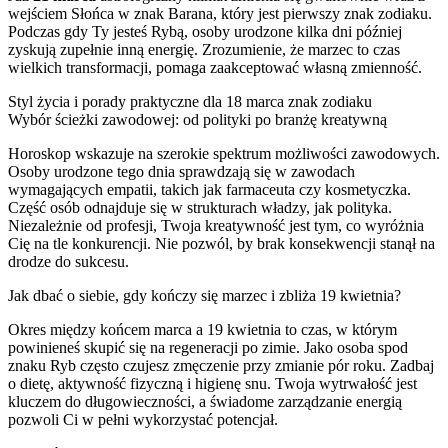
wejściem Słońca w znak Barana, który jest pierwszy znak zodiaku.
Podczas gdy Ty jesteś Rybą, osoby urodzone kilka dni później
zyskują zupełnie inną energię. Zrozumienie, że marzec to czas
wielkich transformacji, pomaga zaakceptować własną zmienność.
Styl życia i porady praktyczne dla 18 marca znak zodiaku
Wybór ścieżki zawodowej: od polityki po branżę kreatywną
Horoskop wskazuje na szerokie spektrum możliwości zawodowych.
Osoby urodzone tego dnia sprawdzają się w zawodach
wymagających empatii, takich jak farmaceuta czy kosmetyczka.
Część osób odnajduje się w strukturach władzy, jak polityka.
Niezależnie od profesji, Twoja kreatywność jest tym, co wyróżnia
Cię na tle konkurencji. Nie pozwól, by brak konsekwencji stanął na
drodze do sukcesu.
Jak dbać o siebie, gdy kończy się marzec i zbliża 19 kwietnia?
Okres między końcem marca a 19 kwietnia to czas, w którym
powinieneś skupić się na regeneracji po zimie. Jako osoba spod
znaku Ryb często czujesz zmęczenie przy zmianie pór roku. Zadbaj
o dietę, aktywność fizyczną i higienę snu. Twoja wytrwałość jest
kluczem do długowieczności, a świadome zarządzanie energią
pozwoli Ci w pełni wykorzystać potencjał.