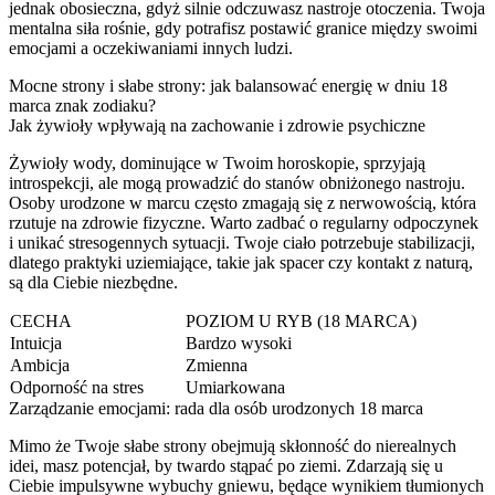
jednak obosieczna, gdyż silnie odczuwasz nastroje otoczenia. Twoja
mentalna siła rośnie, gdy potrafisz postawić granice między swoimi
emocjami a oczekiwaniami innych ludzi.
Mocne strony i słabe strony: jak balansować energię w dniu 18
marca znak zodiaku?
Jak żywioły wpływają na zachowanie i zdrowie psychiczne
Żywioły wody, dominujące w Twoim horoskopie, sprzyjają
introspekcji, ale mogą prowadzić do stanów obniżonego nastroju.
Osoby urodzone w marcu często zmagają się z nerwowością, która
rzutuje na zdrowie fizyczne. Warto zadbać o regularny odpoczynek
i unikać stresogennych sytuacji. Twoje ciało potrzebuje stabilizacji,
dlatego praktyki uziemiające, takie jak spacer czy kontakt z naturą,
są dla Ciebie niezbędne.
CECHA
POZIOM U RYB (18 MARCA)
Intuicja
Bardzo wysoki
Ambicja
Zmienna
Odporność na stres
Umiarkowana
Zarządzanie emocjami: rada dla osób urodzonych 18 marca
Mimo że Twoje słabe strony obejmują skłonność do nierealnych
idei, masz potencjał, by twardo stąpać po ziemi. Zdarzają się u
Ciebie impulsywne wybuchy gniewu, będące wynikiem tłumionych