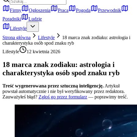
Firmy
Ogłoszenia
Praca
Pogoda
Przewodnik
Poradniki
Ludzie
Lifestyle
Strona główna
Lifestyle
18 marca znak zodiaku: astrologia i
charakterystyka osób spod znaku ryb
Lifestyle
12 kwietnia 2026
18 marca znak zodiaku: astrologia i
charakterystyka osób spod znaku ryb
Treść wygenerowana przez sztuczną inteligencję.
Artykuł
powstał automatycznie i nie był weryfikowany przez redaktora.
Zauważyłeś błąd?
Zgłoś go przez formularz
— poprawimy treść.