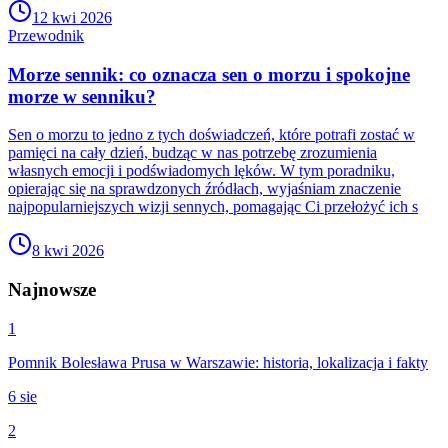
12 kwi 2026
Przewodnik
Morze sennik: co oznacza sen o morzu i spokojne
morze w senniku?
Sen o morzu to jedno z tych doświadczeń, które potrafi zostać w
pamięci na cały dzień, budząc w nas potrzebę zrozumienia
własnych emocji i podświadomych lęków. W tym poradniku,
opierając się na sprawdzonych źródłach, wyjaśniam znaczenie
najpopularniejszych wizji sennych, pomagając Ci przełożyć ich s
8 kwi 2026
Najnowsze
1
Pomnik Bolesława Prusa w Warszawie: historia, lokalizacja i fakty
6 sie
2