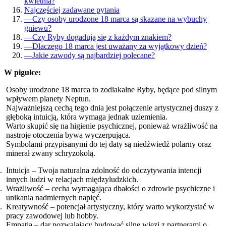
kwietnia?
Najczęściej zadawane pytania
—
Czy osoby urodzone 18 marca są skazane na wybuchy
gniewu?
—
Czy Ryby dogadują się z każdym znakiem?
—
Dlaczego 18 marca jest uważany za wyjątkowy dzień?
—
Jakie zawody są najbardziej polecane?
W pigułce:
Osoby urodzone 18 marca to zodiakalne Ryby, będące pod silnym
wpływem planety Neptun.
Najważniejszą cechą tego dnia jest połączenie artystycznej duszy z
głęboką intuicją, która wymaga jednak uziemienia.
Warto skupić się na higienie psychicznej, ponieważ wrażliwość na
nastroje otoczenia bywa wyczerpująca.
Symbolami przypisanymi do tej daty są niedźwiedź polarny oraz
minerał zwany schryzokolą.
Intuicja – Twoja naturalna zdolność do odczytywania intencji
innych ludzi w relacjach międzyludzkich.
Wrażliwość – cecha wymagająca dbałości o zdrowie psychiczne i
unikania nadmiernych napięć.
Kreatywność – potencjał artystyczny, który warto wykorzystać w
pracy zawodowej lub hobby.
Empatia – dar pozwalający budować silne więzi z partnerami o