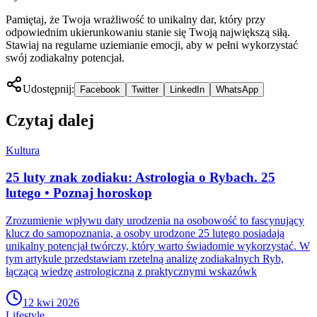
Pamiętaj, że Twoja wrażliwość to unikalny dar, który przy
odpowiednim ukierunkowaniu stanie się Twoją największą siłą.
Stawiaj na regularne uziemianie emocji, aby w pełni wykorzystać
swój zodiakalny potencjał.
Udostępnij:
Facebook
Twitter
LinkedIn
WhatsApp
Czytaj dalej
Kultura
25 luty znak zodiaku: Astrologia o Rybach. 25
lutego • Poznaj horoskop
Zrozumienie wpływu daty urodzenia na osobowość to fascynujący
klucz do samopoznania, a osoby urodzone 25 lutego posiadają
unikalny potencjał twórczy, który warto świadomie wykorzystać. W
tym artykule przedstawiam rzetelną analizę zodiakalnych Ryb,
łączącą wiedzę astrologiczną z praktycznymi wskazówk
12 kwi 2026
Lifestyle