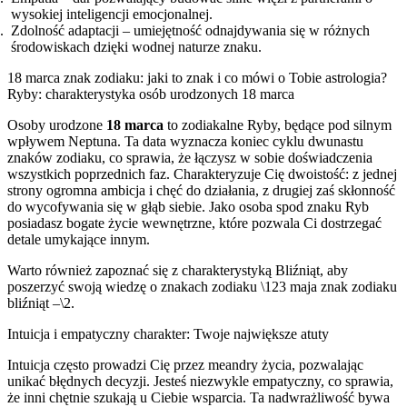
wysokiej inteligencji emocjonalnej.
Zdolność adaptacji – umiejętność odnajdywania się w różnych
środowiskach dzięki wodnej naturze znaku.
18 marca znak zodiaku: jaki to znak i co mówi o Tobie astrologia?
Ryby: charakterystyka osób urodzonych 18 marca
Osoby urodzone
18 marca
to zodiakalne Ryby, będące pod silnym
wpływem Neptuna. Ta data wyznacza koniec cyklu dwunastu
znaków zodiaku, co sprawia, że łączysz w sobie doświadczenia
wszystkich poprzednich faz. Charakteryzuje Cię dwoistość: z jednej
strony ogromna ambicja i chęć do działania, z drugiej zaś skłonność
do wycofywania się w głąb siebie. Jako osoba spod znaku Ryb
posiadasz bogate życie wewnętrzne, które pozwala Ci dostrzegać
detale umykające innym.
Warto również zapoznać się z charakterystyką Bliźniąt, aby
poszerzyć swoją wiedzę o znakach zodiaku \123 maja znak zodiaku
bliźniąt –\2.
Intuicja i empatyczny charakter: Twoje największe atuty
Intuicja często prowadzi Cię przez meandry życia, pozwalając
unikać błędnych decyzji. Jesteś niezwykle empatyczny, co sprawia,
że inni chętnie szukają u Ciebie wsparcia. Ta nadwrażliwość bywa