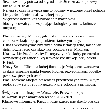
Sezon świetlny potrwa od 3 grudnia 2026 roku aż do połowy
lutego 2026 roku.
Najlepszy czas na zwiedzanie to godziny wieczorne przed północą,
kiedy oświetlenie działa w pełnej mocy.
Większość konstrukcji wykonano z materiałów
biodegradowalnych, wspierając ekologiczny nurt w kulturze
miejskiej.
Plac Zamkowy: Miejsce, gdzie stoi najwyższa, 27-metrowa
choinka w kraju, będąca punktem startowym trasy.
Ulica Świętokrzyska: Przestrzeń pełna instalacji retro, takich jak
gigantyczne radio czy skrzynka pocztowa św. Mikołaja.
Krakowskie Przedmieście: Historyczny trakt, który po zmroku
rozświetlają eleganckie, kryształowe konstrukcje przy hotelu
Bristol.
Nowy Świat: Ulica, na której iluminacje świąteczne warszawa
zyskały wsparcie marki Ferrero Rocher, przypominając pudełko
pełne świątecznych ozdób.
Plac Hoovera: Miejsce prezentacji przestrzennych form, w tym
replik aut w stylu retro i karuzeli, które pokochają najmłodsi.
Świąteczna iluminacja w Warszawie: Przewodnik po
najważniejszych atrakcjach sezonu 2026/2026
Kluczowe informacje: Kiedy i gdzie szukać miejskiego blasku?