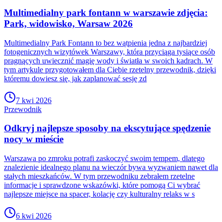
Multimedialny park fontann w warszawie zdjęcia:
Park, widowisko, Warsaw 2026
Multimedialny Park Fontann to bez wątpienia jedna z najbardziej
fotogenicznych wizytówek Warszawy, która przyciąga tysiące osób
pragnących uwiecznić magię wody i światła w swoich kadrach. W
tym artykule przygotowałem dla Ciebie rzetelny przewodnik, dzięki
któremu dowiesz się, jak zaplanować sesję zd
7 kwi 2026
Przewodnik
Odkryj najlepsze sposoby na ekscytujące spędzenie
nocy w mieście
Warszawa po zmroku potrafi zaskoczyć swoim tempem, dlatego
znalezienie idealnego planu na wieczór bywa wyzwaniem nawet dla
stałych mieszkańców. W tym przewodniku zebrałem rzetelne
informacje i sprawdzone wskazówki, które pomogą Ci wybrać
najlepsze miejsce na spacer, kolację czy kulturalny relaks w s
6 kwi 2026