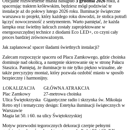
Oficjalne rozświetlenie miasta nastąpiło
3 grudnia 2026
roku, a
spacerując traktem królewskim, będziesz mógł podziwiać te
instalacje aż do połowy lutego 2026 roku. Iluminacje świąteczne
warszawa to projekt, który każdego roku dowodzi, że stolica potrafi
łączyć nowoczesność z sentymentem. Warto pamiętać, że każda
lampka oraz świetlny łańcuch zostały zaprojektowane w
energooszczędnej technice z diodami Eco LED+, co czyni cały
proces bardziej zrównoważonym.
Jak zaplanować spacer śladami świetlnych instalacji?
Zalecam rozpoczęcie spaceru od Placu Zamkowego, gdzie choinka
dominuje nad okolicą, a następnie skierowanie się w stronę Pałacu
Staszica. Pamiętaj, że iluminacje to nie tylko piękno wizualne, ale
także precyzyjny montaż, który pozwala ozdobić miasto w sposób
bezpieczny i harmonijny.
LOKALIZACJA
GŁÓWNA ATRAKCJA
Plac Zamkowy
27-metrowa choinka
Ulica Świętokrzyska
Gigantyczne radio i skrzynka św. Mikołaja
Retro styl i tematyczny design: Estetyka iluminacji świątecznych w
Warszawie
Magia lat 50. i 60. na ulicy Świętokrzyskiej
Motyw przewodni tegorocznych dekoracji czerpie pełnymi