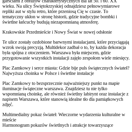
garściami z obrazów charakterystycznych dla lat 50. i 60. XX
wieku. Na ulicy Świętokrzyskiej odnajdziesz pełnowymiarowe
repliki aut w stylu retro, które przeniosą Cię w czasie. To
tematyczny ukłon w stronę historii, gdzie tradycyjne bombki i
świetlne łańcuchy budują niezapomnianą atmosferę.
Krakowskie Przedmieście i Nowy Świat w nowej odsłonie
Te ulice zostały ozdobione barwnymi instalacjami, które przyciągają
wzrok swoją precyzją. Multidekor zadbał o to, by każda dekoracja
była spójna z otoczeniem. Warszawa była miejscem, gdzie
przygotowanie wszystkich instalacji zajęło zespołom wiele miesięcy.
Plac Zamkowy i serce miasta: Gdzie bije puls świątecznych świateł?
Najwyższa choinka w Polsce i świetlne instalacje
Plac Zamkowy to bezsprzecznie najważniejszy punkt na mapie
iluminacje świąteczne warszawa. Znajdziesz tu nie tylko
wspomnianą choinkę, ale również świetlny labirynt oraz instalacje z
napisem Warszawa, które stanowią idealne tło dla pamiątkowych
zdjęć.
Multimedialny pokaz świateł: Wieczorne wydarzenia kulturalne w
mieście
Harmonogram pokazów świetlnych i atrakcje towarzyszące