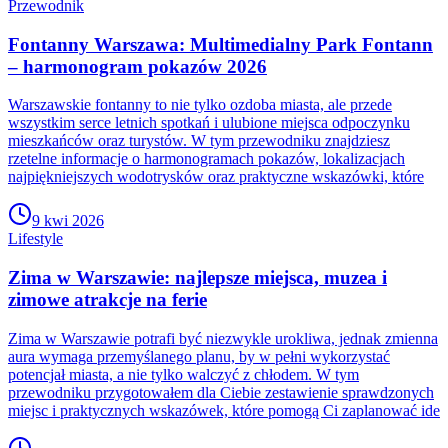
Przewodnik
Fontanny Warszawa: Multimedialny Park Fontann
– harmonogram pokazów 2026
Warszawskie fontanny to nie tylko ozdoba miasta, ale przede
wszystkim serce letnich spotkań i ulubione miejsca odpoczynku
mieszkańców oraz turystów. W tym przewodniku znajdziesz
rzetelne informacje o harmonogramach pokazów, lokalizacjach
najpiękniejszych wodotrysków oraz praktyczne wskazówki, które
9 kwi 2026
Lifestyle
Zima w Warszawie: najlepsze miejsca, muzea i
zimowe atrakcje na ferie
Zima w Warszawie potrafi być niezwykle urokliwa, jednak zmienna
aura wymaga przemyślanego planu, by w pełni wykorzystać
potencjał miasta, a nie tylko walczyć z chłodem. W tym
przewodniku przygotowałem dla Ciebie zestawienie sprawdzonych
miejsc i praktycznych wskazówek, które pomogą Ci zaplanować ide