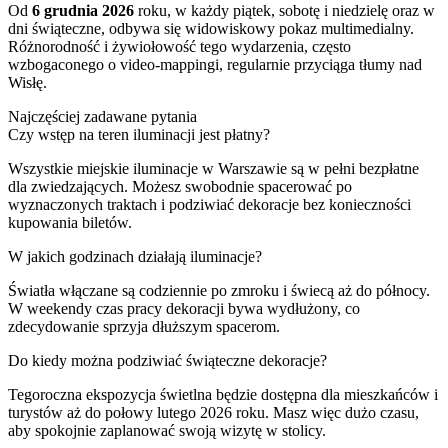
Od
6 grudnia 2026
roku, w każdy piątek, sobotę i niedzielę oraz w
dni świąteczne, odbywa się widowiskowy pokaz multimedialny.
Różnorodność i żywiołowość tego wydarzenia, często
wzbogaconego o video-mappingi, regularnie przyciąga tłumy nad
Wisłę.
Najczęściej zadawane pytania
Czy wstęp na teren iluminacji jest płatny?
Wszystkie miejskie iluminacje w Warszawie są w pełni bezpłatne
dla zwiedzających. Możesz swobodnie spacerować po
wyznaczonych traktach i podziwiać dekoracje bez konieczności
kupowania biletów.
W jakich godzinach działają iluminacje?
Światła włączane są codziennie po zmroku i świecą aż do północy.
W weekendy czas pracy dekoracji bywa wydłużony, co
zdecydowanie sprzyja dłuższym spacerom.
Do kiedy można podziwiać świąteczne dekoracje?
Tegoroczna ekspozycja świetlna będzie dostępna dla mieszkańców i
turystów aż do połowy lutego 2026 roku. Masz więc dużo czasu,
aby spokojnie zaplanować swoją wizytę w stolicy.