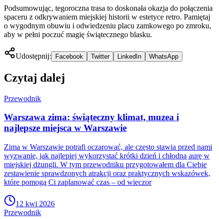
Podsumowując, tegoroczna trasa to doskonała okazja do połączenia
spaceru z odkrywaniem miejskiej historii w estetyce retro. Pamiętaj
o wygodnym obuwiu i odwiedzeniu placu zamkowego po zmroku,
aby w pełni poczuć magię świątecznego blasku.
Udostępnij:
Facebook
Twitter
LinkedIn
WhatsApp
Czytaj dalej
Przewodnik
Warszawa zima: świąteczny klimat, muzea i
najlepsze miejsca w Warszawie
Zima w Warszawie potrafi oczarować, ale często stawia przed nami
wyzwanie, jak najlepiej wykorzystać krótki dzień i chłodną aurę w
miejskiej dżungli. W tym przewodniku przygotowałem dla Ciebie
zestawienie sprawdzonych atrakcji oraz praktycznych wskazówek,
które pomogą Ci zaplanować czas – od wieczor
12 kwi 2026
Przewodnik