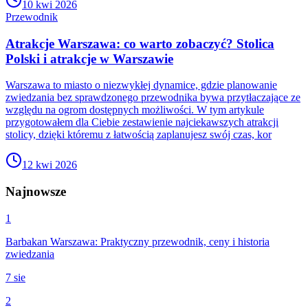
10 kwi 2026
Przewodnik
Atrakcje Warszawa: co warto zobaczyć? Stolica
Polski i atrakcje w Warszawie
Warszawa to miasto o niezwykłej dynamice, gdzie planowanie
zwiedzania bez sprawdzonego przewodnika bywa przytłaczające ze
względu na ogrom dostępnych możliwości. W tym artykule
przygotowałem dla Ciebie zestawienie najciekawszych atrakcji
stolicy, dzięki któremu z łatwością zaplanujesz swój czas, kor
12 kwi 2026
Najnowsze
1
Barbakan Warszawa: Praktyczny przewodnik, ceny i historia
zwiedzania
7 sie
2