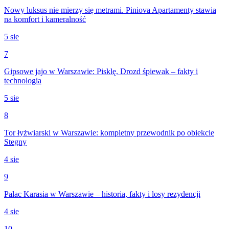
Nowy luksus nie mierzy się metrami. Piniova Apartamenty stawia
na komfort i kameralność
5 sie
7
Gipsowe jajo w Warszawie: Pisklę. Drozd śpiewak – fakty i
technologia
5 sie
8
Tor łyżwiarski w Warszawie: kompletny przewodnik po obiekcie
Stegny
4 sie
9
Pałac Karasia w Warszawie – historia, fakty i losy rezydencji
4 sie
10