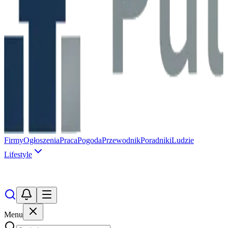
Firmy
Ogłoszenia
Praca
Pogoda
Przewodnik
Poradniki
Ludzie
Lifestyle
Menu