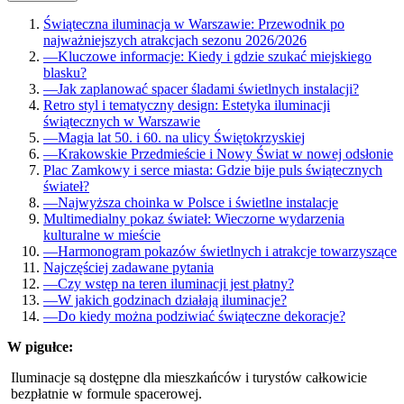
Świąteczna iluminacja w Warszawie: Przewodnik po
najważniejszych atrakcjach sezonu 2026/2026
—
Kluczowe informacje: Kiedy i gdzie szukać miejskiego
blasku?
—
Jak zaplanować spacer śladami świetlnych instalacji?
Retro styl i tematyczny design: Estetyka iluminacji
świątecznych w Warszawie
—
Magia lat 50. i 60. na ulicy Świętokrzyskiej
—
Krakowskie Przedmieście i Nowy Świat w nowej odsłonie
Plac Zamkowy i serce miasta: Gdzie bije puls świątecznych
świateł?
—
Najwyższa choinka w Polsce i świetlne instalacje
Multimedialny pokaz świateł: Wieczorne wydarzenia
kulturalne w mieście
—
Harmonogram pokazów świetlnych i atrakcje towarzyszące
Najczęściej zadawane pytania
—
Czy wstęp na teren iluminacji jest płatny?
—
W jakich godzinach działają iluminacje?
—
Do kiedy można podziwiać świąteczne dekoracje?
W pigułce:
Iluminacje są dostępne dla mieszkańców i turystów całkowicie
bezpłatnie w formule spacerowej.