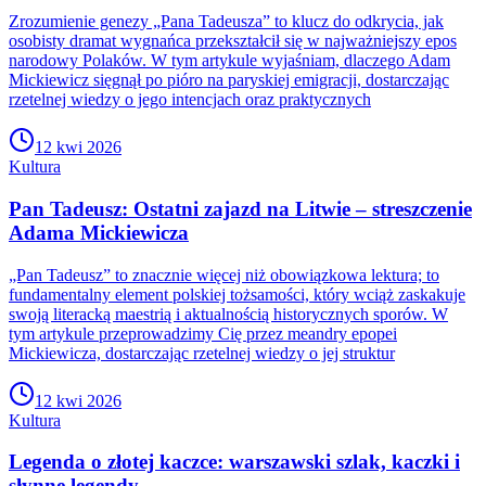
Zrozumienie genezy „Pana Tadeusza” to klucz do odkrycia, jak
osobisty dramat wygnańca przekształcił się w najważniejszy epos
narodowy Polaków. W tym artykule wyjaśniam, dlaczego Adam
Mickiewicz sięgnął po pióro na paryskiej emigracji, dostarczając
rzetelnej wiedzy o jego intencjach oraz praktycznych
12 kwi 2026
Kultura
Pan Tadeusz: Ostatni zajazd na Litwie – streszczenie
Adama Mickiewicza
„Pan Tadeusz” to znacznie więcej niż obowiązkowa lektura; to
fundamentalny element polskiej tożsamości, który wciąż zaskakuje
swoją literacką maestrią i aktualnością historycznych sporów. W
tym artykule przeprowadzimy Cię przez meandry epopei
Mickiewicza, dostarczając rzetelnej wiedzy o jej struktur
12 kwi 2026
Kultura
Legenda o złotej kaczce: warszawski szlak, kaczki i
słynne legendy