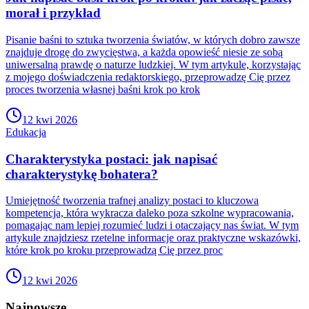
morał i przykład
Pisanie baśni to sztuka tworzenia światów, w których dobro zawsze
znajduje drogę do zwycięstwa, a każda opowieść niesie ze sobą
uniwersalną prawdę o naturze ludzkiej. W tym artykule, korzystając
z mojego doświadczenia redaktorskiego, przeprowadzę Cię przez
proces tworzenia własnej baśni krok po krok
12 kwi 2026
Edukacja
Charakterystyka postaci: jak napisać
charakterystykę bohatera?
Umiejętność tworzenia trafnej analizy postaci to kluczowa
kompetencja, która wykracza daleko poza szkolne wypracowania,
pomagając nam lepiej rozumieć ludzi i otaczający nas świat. W tym
artykule znajdziesz rzetelne informacje oraz praktyczne wskazówki,
które krok po kroku przeprowadzą Cię przez proc
12 kwi 2026
Najnowsze