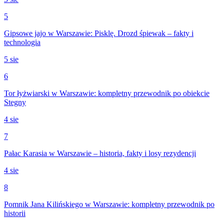
5
Gipsowe jajo w Warszawie: Pisklę. Drozd śpiewak – fakty i
technologia
5 sie
6
Tor łyżwiarski w Warszawie: kompletny przewodnik po obiekcie
Stegny
4 sie
7
Pałac Karasia w Warszawie – historia, fakty i losy rezydencji
4 sie
8
Pomnik Jana Kilińskiego w Warszawie: kompletny przewodnik po
historii