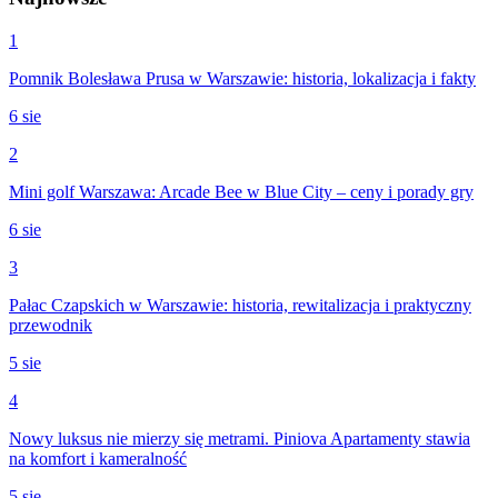
1
Pomnik Bolesława Prusa w Warszawie: historia, lokalizacja i fakty
6 sie
2
Mini golf Warszawa: Arcade Bee w Blue City – ceny i porady gry
6 sie
3
Pałac Czapskich w Warszawie: historia, rewitalizacja i praktyczny
przewodnik
5 sie
4
Nowy luksus nie mierzy się metrami. Piniova Apartamenty stawia
na komfort i kameralność
5 sie