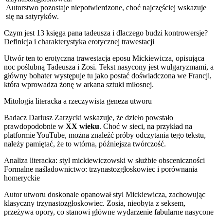
Autorstwo pozostaje niepotwierdzone, choć najczęściej wskazuje
się na satyryków.
Czym jest 13 księga pana tadeusza i dlaczego budzi kontrowersje?
Definicja i charakterystyka erotycznej trawestacji
Utwór ten to erotyczna trawestacja eposu Mickiewicza, opisująca
noc poślubną Tadeusza i Zosi. Tekst nasycony jest wulgaryzmami, a
główny bohater występuje tu jako postać doświadczona we Francji,
która wprowadza żonę w arkana sztuki miłosnej.
Mitologia literacka a rzeczywista geneza utworu
Badacz Dariusz Zarzycki wskazuje, że dzieło powstało
prawdopodobnie w
XX wieku
. Choć w sieci, na przykład na
platformie YouTube, można znaleźć próby odczytania tego tekstu,
należy pamiętać, że to wtórna, późniejsza twórczość.
Analiza literacka: styl mickiewiczowski w służbie obsceniczności
Formalne naśladownictwo: trzynastozgłoskowiec i porównania
homeryckie
Autor utworu doskonale opanował styl Mickiewicza, zachowując
klasyczny trzynastozgłoskowiec. Zosia, nieobyta z seksem,
przeżywa opory, co stanowi główne wydarzenie fabularne nasycone