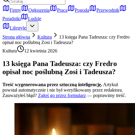
Firmy
Ogłoszenia
Praca
Pogoda
Przewodnik
Poradniki
Ludzie
Lifestyle
Strona główna
Kultura
13 księga Pana Tadeusza: czy Fredro
opisał noc poślubną Zosi i Tadeusza?
Kultura
12 kwietnia 2026
13 księga Pana Tadeusza: czy Fredro
opisał noc poślubną Zosi i Tadeusza?
Treść wygenerowana przez sztuczną inteligencję.
Artykuł
powstał automatycznie i nie był weryfikowany przez redaktora.
Zauważyłeś błąd?
Zgłoś go przez formularz
— poprawimy treść.