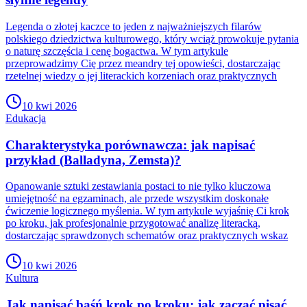
Legenda o złotej kaczce to jeden z najważniejszych filarów
polskiego dziedzictwa kulturowego, który wciąż prowokuje pytania
o naturę szczęścia i cenę bogactwa. W tym artykule
przeprowadzimy Cię przez meandry tej opowieści, dostarczając
rzetelnej wiedzy o jej literackich korzeniach oraz praktycznych
10 kwi 2026
Edukacja
Charakterystyka porównawcza: jak napisać
przykład (Balladyna, Zemsta)?
Opanowanie sztuki zestawiania postaci to nie tylko kluczowa
umiejętność na egzaminach, ale przede wszystkim doskonałe
ćwiczenie logicznego myślenia. W tym artykule wyjaśnię Ci krok
po kroku, jak profesjonalnie przygotować analizę literacką,
dostarczając sprawdzonych schematów oraz praktycznych wskaz
10 kwi 2026
Kultura
Jak napisać baśń krok po kroku: jak zacząć pisać,