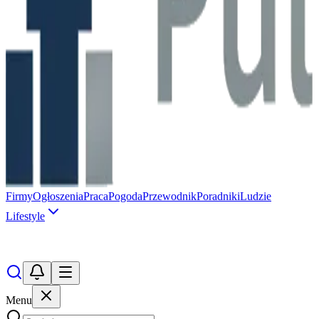
Firmy
Ogłoszenia
Praca
Pogoda
Przewodnik
Poradniki
Ludzie
Lifestyle
Menu