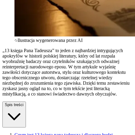
Ilustracja wygenerowana przez AI
„13 księga Pana Tadeusza” to jeden z najbardziej intrygujących
apokryfów w historii polskiej literatury, który od lat rozpala
wyobraźnię badaczy oraz czytelników szukających odważnej
reinterpretacji narodowego eposu. W tym artykule wyjaśnię
zawiłości dotyczące autorstwa, stylu oraz kulturowego kontekstu
tego obscenicznego utworu, dostarczając rzetelnej wiedzy
niezbędnej do zrozumienia tego zjawiska. Dzięki temu zestawieniu
zyskasz jasny ogląd na to, co w tym tekście jest literacką
mistyfikacją, a co stanowi świadectwo dawnych obyczajów.
Spis treści
Czym jest 13 księga pana tadeusza i dlaczego budzi