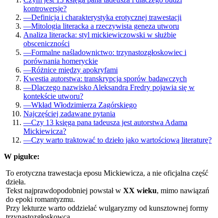
kontrowersje?
—
Definicja i charakterystyka erotycznej trawestacji
—
Mitologia literacka a rzeczywista geneza utworu
Analiza literacka: styl mickiewiczowski w służbie
obsceniczności
—
Formalne naśladownictwo: trzynastozgłoskowiec i
porównania homeryckie
—
Różnice między apokryfami
Kwestia autorstwa: transkrypcja sporów badawczych
—
Dlaczego nazwisko Aleksandra Fredry pojawia się w
kontekście utworu?
—
Wkład Włodzimierza Zagórskiego
Najczęściej zadawane pytania
—
Czy 13 księga pana tadeusza jest autorstwa Adama
Mickiewicza?
—
Czy warto traktować to dzieło jako wartościową literaturę?
W pigułce:
To erotyczna trawestacja eposu Mickiewicza, a nie oficjalna część
dzieła.
Tekst najprawdopodobniej powstał w
XX wieku
, mimo nawiązań
do epoki romantyzmu.
Przy lekturze warto oddzielać wulgaryzmy od kunsztownej formy
trzynastozgłoskowca.