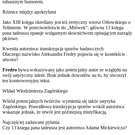
rubasznym humorem.
Różnice między apokryfami
Jako XIII księga określany jest też erotyczny wiersz Orłowskiego o
Telimenie. W przeciwieństwie do „Mrówek”, główna 13 księga
pana tadeusza epatuje wulgarnym słownictwem opisującym narządy
płciowe.
Kwestia autorstwa: transkrypcja sporów badawczych
Dlaczego nazwisko Aleksandra Fredry pojawia się w kontekście
utworu?
Fredro
bywa wskazywany jako potencjalny autor ze względu na
swój satyryczny talent. Brak jednak dowodów na to, by stworzył
ten kontrowersyjny tekst.
Wkład Włodzimierza Zagórskiego
Wśród potencjalnych twórców wymienia się także satyryka
Zagórskiego. Prawidłowa transkrypcja sporów wokół autorstwa
wskazuje jednak, że utwór jest późniejszą mistyfikacją.
Najczęściej zadawane pytania
Czy 13 księga pana tadeusza jest autorstwa Adama Mickiewicza?