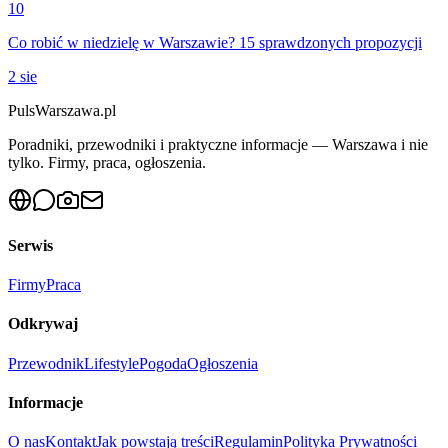
10
Co robić w niedzielę w Warszawie? 15 sprawdzonych propozycji
2 sie
PulsWarszawa.pl
Poradniki, przewodniki i praktyczne informacje — Warszawa i nie
tylko. Firmy, praca, ogłoszenia.
Serwis
Firmy
Praca
Odkrywaj
Przewodnik
Lifestyle
Pogoda
Ogłoszenia
Informacje
O nas
Kontakt
Jak powstają treści
Regulamin
Polityka Prywatności