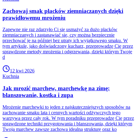
Zachowaj smak placków ziemniaczanych dzięki
prawidłowemu mrożeniu
Zapewne nie raz zdarzyło Ci się usmażyć za dużo placków
ziemniaczanych i zastanawiać się, czy można bezpiecznie
przechować je na później bez utraty ich wyjątkowego smaku. W
tym artykule, jako doświadczony kucharz, przeprowadzę Cię przez
sprawdzone metody mrożenia i odgrzewania, dzięki którym Twoje
d
12 kwi 2026
Kuchnia
Jak mrozić marchew, marchewkę na zimę:
blanszowanie, kostka i zupa
Mrożenie marchewki to jeden z najskuteczniejszych sposobów na
zachowanie smaku lata i cennych wartości odżywczych tego
warzywa przez cały rok. W tym poradniku przeprowadzę Cię przez
sprawdzone techniki przygotowania i blanszowania, dzięki którym
Twoja marchew zawsze zachowa idealną strukturę oraz ko