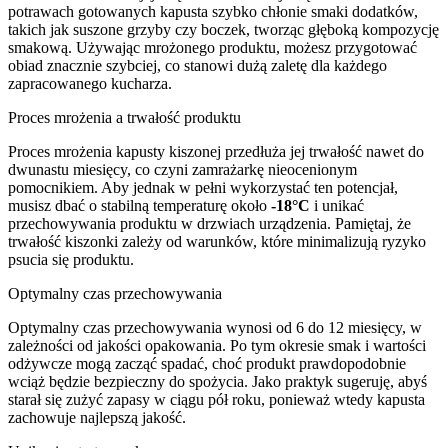
potrawach gotowanych kapusta szybko chłonie smaki dodatków,
takich jak suszone grzyby czy boczek, tworząc głęboką kompozycję
smakową. Używając mrożonego produktu, możesz przygotować
obiad znacznie szybciej, co stanowi dużą zaletę dla każdego
zapracowanego kucharza.
Proces mrożenia a trwałość produktu
Proces mrożenia kapusty kiszonej przedłuża jej trwałość nawet do
dwunastu miesięcy, co czyni zamrażarkę nieocenionym
pomocnikiem. Aby jednak w pełni wykorzystać ten potencjał,
musisz dbać o stabilną temperaturę około
-18°C
i unikać
przechowywania produktu w drzwiach urządzenia. Pamiętaj, że
trwałość kiszonki zależy od warunków, które minimalizują ryzyko
psucia się produktu.
Optymalny czas przechowywania
Optymalny czas przechowywania wynosi od 6 do 12 miesięcy, w
zależności od jakości opakowania. Po tym okresie smak i wartości
odżywcze mogą zacząć spadać, choć produkt prawdopodobnie
wciąż będzie bezpieczny do spożycia. Jako praktyk sugeruję, abyś
starał się zużyć zapasy w ciągu pół roku, ponieważ wtedy kapusta
zachowuje najlepszą jakość.