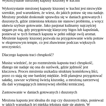
Wykorzystanie mrożonej kapusty kiszonej w kuchni
Wykorzystanie mrożonej kapusty kiszonej w kuchni jest niezwykle
szerokie, pod warunkiem, że wiesz, do jakich potraw się ona nadaje.
Mrożony produkt doskonale sprawdza się w daniach gotowanych i
duszonych, gdzie zmieniona tekstura nie stanowi problemu, a wręcz
ułatwia szybsze gotowanie. Jako pasjonat kulinarny najczęściej
sięgam po nią, gdy przygotowuję klasyczny bigos lub kapuśniak,
ponieważ w tych formach kapusta w pełni oddaje swój aromat.
Mrożenie kapusty kiszonej pozwala na przygotowanie wielu potraw
w ekspresowym tempie, co jest zbawienne podczas większych
uroczystości.
Dlaczego kapusta traci chrupkość?
Musisz wiedzieć, że po rozmrożeniu kapusta traci chrupkość,
dlatego nie nadaje się ona do surówek, gdzie jędrność jest
kluczowa. Proces mrożenia uszkadza strukturę komórkową liści,
przez co stają się one bardziej miękkie. Jeśli planujesz przygotować
sałatkę, zawsze wybieraj świeżą kiszonkę, a mrożoną zarezerwuj
dla dań wymagających intensywnej obróbki termicznej.
Zastosowanie w daniach gotowanych i duszonych
Mrożona kapusta jest idealna do zup czy duszonych mięs, ponieważ
w takich warunkach jej miękka tekstura staje się atutem. W