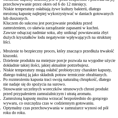
przechowywanie przez okres od 6 do 12 miesięcy.
Niskie temperatury osłabiają żywe kultury bakterii, dlatego
mrożoną kapustę najlepiej wykorzystywać w daniach gotowanych
lub duszonych.
Kluczem do sukcesu jest porcjowanie produktu przed
zamrożeniem, co ułatwia zarządzanie zapasami w kuchni.
Zawsze odsączaj nadmiar soku, aby uniknąć powstawania zbyt
dużych kryształków lodu negatywnie wpływających na strukturę
liści.
Mrożenie to bezpieczny proces, który znacząco przedłuża trwałość
kiszonki.
Dzielenie produktu na mniejsze porcje pozwala na wygodne użycie
dokładnie takiej ilości, jakiej aktualnie potrzebujesz.
Niskie temperatury mogą osłabić probiotyczny charakter kapusty,
dlatego traktuj ją jako składnik potraw termicznie obrabianych.
Po rozmrożeniu kapusta traci swoją naturalną chrupkość, dlatego
nie nadaje się do spożycia na surowo.
Stosowanie szczelnych woreczków strunowych chroni produkt
przed przypaleniem zamrażalniczym i utratą aromatu.
Zamrożoną kapustę można wrzucać bezpośrednio do gorącego
wywaru, co oszczędza czas w codziennym gotowaniu.
Optymalny czas przechowywania w zamrażarce wynosi od pół
roku do roku.