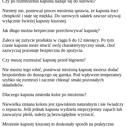
Czy po rozmrożeniu kapusta nadaje się do surówki?
Niestety nie, ponieważ proces mrożenia sprawia, że kapusta traci
chrupkość i staje się miękka. Do surowych sałatek zawsze używaj
wyłącznie świeżej kapusty kiszonej.
Jak długo można bezpiecznie przechowywać kapustę?
Zaleca się zużycie produktu w ciągu 6 do 12 miesięcy. Po tym
czasie kapusta może stracić swój charakterystyczny smak, choć
zazwyczaj pozostaje bezpieczna do spożycia.
Czy muszę rozmrażać kapustę przed bigosem?
Nie musisz tego robić, ponieważ mrożoną kapustę możesz dodać
bezpośrednio do duszącego się garnka. Pod wpływem temperatury
szybko się rozmrozi i zacznie chłonąć smaki pozostałych
składników.
Dlaczego kapusta zmieniła kolor po mrożeniu?
Niewielka zmiana koloru jest zjawiskiem naturalnym i nie świadczy
o zepsuciu. Jeśli jednak kapusta wydziela nieprzyjemny zapach lub
zauważysz pleśń, należy ją bezwzględnie wyrzucić.
Mrożenie kapusty kiszonej to doskonały sposób na praktyczne