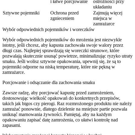
i łatwe porcjowanie
ostrożności przy
układaniu
Sztywne pojemniki
Ochrona przed
Zajmują więcej
zgnieceniem
miejsca w
zamrażarce
Wybór odpowiednich pojemników i woreczków
Wybór odpowiednich pojemników do mrożenia jest niezwykle
istotny, jeśli chcesz, aby kapusta zachowała swoje walory przez
długi czas. Najlepiej sprawdzają się woreczki strunowe, które
pozwalają skutecznie usunąć powietrze, minimalizując ryzyko utraty
smaku. Jeśli wolisz sztywne opakowania, upewnij się, że są to
pojemniki odporne na niską temperaturę, które nie pękną w
zamrażarce.
Porcjowanie i odsączanie dla zachowania smaku
Zawsze radzę, aby porcjować kapustę przed zamrożeniem,
dostosowując wielkość opakowań do konkretnych przepisów,
takich jak bigos czy pierogi. Raz rozmrożonego produktu nie należy
zamrażać ponownie, dlatego dzielenie na mniejsze partie pozwala
uniknąć marnowania żywności. Pamiętaj, aby na każdym
opakowaniu zapisać datę zamrożenia, co ułatwi kontrolę nad
zapasami.