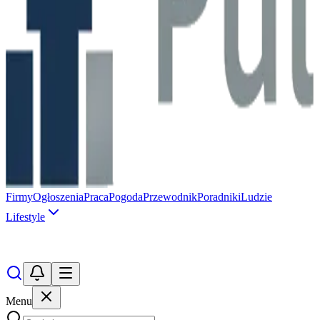
Firmy
Ogłoszenia
Praca
Pogoda
Przewodnik
Poradniki
Ludzie
Lifestyle
Menu