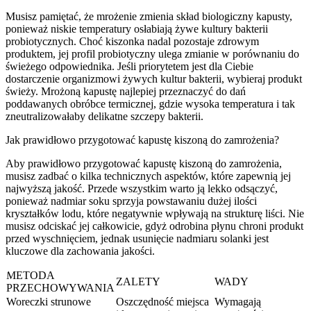
Musisz pamiętać, że mrożenie zmienia skład biologiczny kapusty,
ponieważ niskie temperatury osłabiają żywe kultury bakterii
probiotycznych. Choć kiszonka nadal pozostaje zdrowym
produktem, jej profil probiotyczny ulega zmianie w porównaniu do
świeżego odpowiednika. Jeśli priorytetem jest dla Ciebie
dostarczenie organizmowi żywych kultur bakterii, wybieraj produkt
świeży. Mrożoną kapustę najlepiej przeznaczyć do dań
poddawanych obróbce termicznej, gdzie wysoka temperatura i tak
zneutralizowałaby delikatne szczepy bakterii.
Jak prawidłowo przygotować kapustę kiszoną do zamrożenia?
Aby prawidłowo przygotować kapustę kiszoną do zamrożenia,
musisz zadbać o kilka technicznych aspektów, które zapewnią jej
najwyższą jakość. Przede wszystkim warto ją lekko odsączyć,
ponieważ nadmiar soku sprzyja powstawaniu dużej ilości
kryształków lodu, które negatywnie wpływają na strukturę liści. Nie
musisz odciskać jej całkowicie, gdyż odrobina płynu chroni produkt
przed wyschnięciem, jednak usunięcie nadmiaru solanki jest
kluczowe dla zachowania jakości.
METODA
ZALETY
WADY
PRZECHOWYWANIA
Woreczki strunowe
Oszczędność miejsca
Wymagają