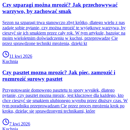
Czy szparagi można mrozić? Jak przechowywać
warzywo, by zachować smak
Sezon na szparagi trwa stanowczo zbyt krótko, dlatego wielu z nas
zadaje sobie pytanie, czy można mrozić te wyjątkowe warzywa, by
cieszyć się ich smakiem przez cały rok. W tym artykule, bazując na
moim wieloletnim doświadczeniu w kuchni, przeprowadzę Cię
przez sprawdzone techniki mrożenia, dzięki kt
11 kwi 2026
Kuchnia
Czy pasztet mozna mrozic? Jak piec, zamrozić i
rozmrozić surowy pasztet
Przygotowanie domowego pasztetu to spory wysiłek, dlatego
pytanie, czy pasztet mozna mrozic, jest kluczowe dla każdego, kto
chce cieszyć się smakiem ulubionego wyrobu przez dłuższy czas. W
tym poradniku przeprowadzam Cię przez proces mrożenia krok po
kroku, dzieląc się sprawdzonymi technikami, które
7 kwi 2026
Kuchnia