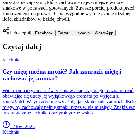
zarządzanie zapasami, który zachowuje najważniejsze walory
smakowe w potrawach gotowanych. Zawsze porcjuj produkt przed
zamrożeniem, co pozwoli Ci na wygodne wykorzystanie idealnej
ilości składników w każdej chwili.
Udostępnij:
Facebook
Twitter
LinkedIn
WhatsApp
Czytaj dalej
Kuchnia
Czy miętę można mrozić? Jak zamrozić miętę i
zachować jej aromat?
Wielu kucharzy amatorów zastanawia się, czy miętę można mrozić,
obawiając się utraty jej wyjątkowego aromatu po wyjęciu z
zamrażarki. W tym artykule wyjaśnię, jak skutecznie zamrozić liście
mięty, by zachowały pełnię smaku przez wiele miesięcy. Znajdziesz
tu sprawdzone techniki oraz praktyczne wskaz
12 kwi 2026
Kuchnia