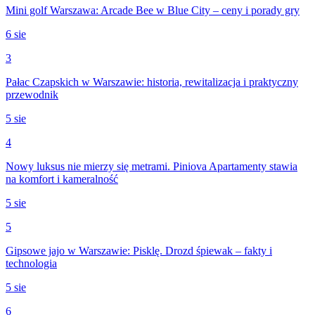
Mini golf Warszawa: Arcade Bee w Blue City – ceny i porady gry
6 sie
3
Pałac Czapskich w Warszawie: historia, rewitalizacja i praktyczny
przewodnik
5 sie
4
Nowy luksus nie mierzy się metrami. Piniova Apartamenty stawia
na komfort i kameralność
5 sie
5
Gipsowe jajo w Warszawie: Pisklę. Drozd śpiewak – fakty i
technologia
5 sie
6