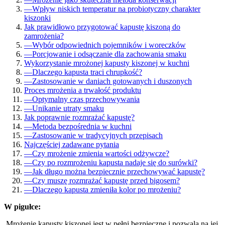
—
Wpływ niskich temperatur na probiotyczny charakter
kiszonki
Jak prawidłowo przygotować kapustę kiszoną do
zamrożenia?
—
Wybór odpowiednich pojemników i woreczków
—
Porcjowanie i odsączanie dla zachowania smaku
Wykorzystanie mrożonej kapusty kiszonej w kuchni
—
Dlaczego kapusta traci chrupkość?
—
Zastosowanie w daniach gotowanych i duszonych
Proces mrożenia a trwałość produktu
—
Optymalny czas przechowywania
—
Unikanie utraty smaku
Jak poprawnie rozmrażać kapustę?
—
Metoda bezpośrednia w kuchni
—
Zastosowanie w tradycyjnych przepisach
Najczęściej zadawane pytania
—
Czy mrożenie zmienia wartości odżywcze?
—
Czy po rozmrożeniu kapusta nadaje się do surówki?
—
Jak długo można bezpiecznie przechowywać kapustę?
—
Czy muszę rozmrażać kapustę przed bigosem?
—
Dlaczego kapusta zmieniła kolor po mrożeniu?
W pigułce:
Mrożenie kapusty kiszonej jest w pełni bezpieczne i pozwala na jej