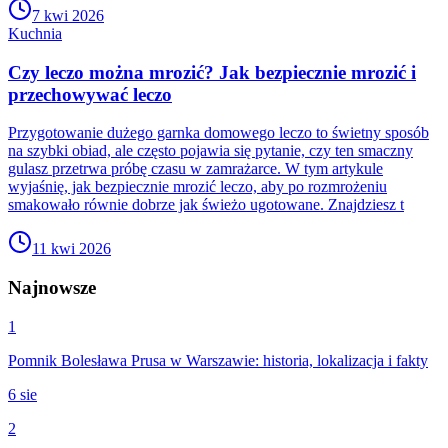
7 kwi 2026
Kuchnia
Czy leczo można mrozić? Jak bezpiecznie mrozić i
przechowywać leczo
Przygotowanie dużego garnka domowego leczo to świetny sposób
na szybki obiad, ale często pojawia się pytanie, czy ten smaczny
gulasz przetrwa próbę czasu w zamrażarce. W tym artykule
wyjaśnię, jak bezpiecznie mrozić leczo, aby po rozmrożeniu
smakowało równie dobrze jak świeżo ugotowane. Znajdziesz t
11 kwi 2026
Najnowsze
1
Pomnik Bolesława Prusa w Warszawie: historia, lokalizacja i fakty
6 sie
2