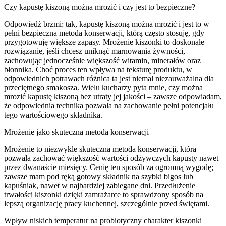
Czy kapustę kiszoną można mrozić i czy jest to bezpieczne?
Odpowiedź brzmi: tak, kapustę kiszoną można mrozić i jest to w
pełni bezpieczna metoda konserwacji, którą często stosuję, gdy
przygotowuję większe zapasy. Mrożenie kiszonki to doskonałe
rozwiązanie, jeśli chcesz uniknąć marnowania żywności,
zachowując jednocześnie większość witamin, minerałów oraz
błonnika. Choć proces ten wpływa na teksturę produktu, w
odpowiednich potrawach różnica ta jest niemal niezauważalna dla
przeciętnego smakosza. Wielu kucharzy pyta mnie, czy można
mrozić kapustę kiszoną bez utraty jej jakości – zawsze odpowiadam,
że odpowiednia technika pozwala na zachowanie pełni potencjału
tego wartościowego składnika.
Mrożenie jako skuteczna metoda konserwacji
Mrożenie to niezwykle skuteczna metoda konserwacji, która
pozwala zachować większość wartości odżywczych kapusty nawet
przez dwanaście miesięcy. Cenię ten sposób za ogromną wygodę;
zawsze mam pod ręką gotowy składnik na szybki bigos lub
kapuśniak, nawet w najbardziej zabiegane dni. Przedłużenie
trwałości kiszonki dzięki zamrażarce to sprawdzony sposób na
lepszą organizację pracy kuchennej, szczególnie przed świętami.
Wpływ niskich temperatur na probiotyczny charakter kiszonki