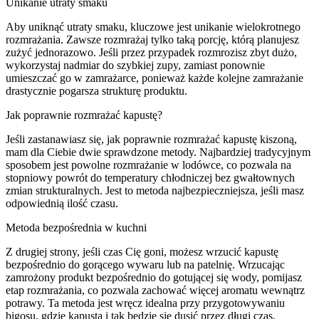
Unikanie utraty smaku
Aby uniknąć utraty smaku, kluczowe jest unikanie wielokrotnego
rozmrażania. Zawsze rozmrażaj tylko taką porcję, którą planujesz
zużyć jednorazowo. Jeśli przez przypadek rozmrozisz zbyt dużo,
wykorzystaj nadmiar do szybkiej zupy, zamiast ponownie
umieszczać go w zamrażarce, ponieważ każde kolejne zamrażanie
drastycznie pogarsza strukturę produktu.
Jak poprawnie rozmrażać kapustę?
Jeśli zastanawiasz się, jak poprawnie rozmrażać kapustę kiszoną,
mam dla Ciebie dwie sprawdzone metody. Najbardziej tradycyjnym
sposobem jest powolne rozmrażanie w lodówce, co pozwala na
stopniowy powrót do temperatury chłodniczej bez gwałtownych
zmian strukturalnych. Jest to metoda najbezpieczniejsza, jeśli masz
odpowiednią ilość czasu.
Metoda bezpośrednia w kuchni
Z drugiej strony, jeśli czas Cię goni, możesz wrzucić kapustę
bezpośrednio do gorącego wywaru lub na patelnię. Wrzucając
zamrożony produkt bezpośrednio do gotującej się wody, pomijasz
etap rozmrażania, co pozwala zachować więcej aromatu wewnątrz
potrawy. Ta metoda jest wręcz idealna przy przygotowywaniu
bigosu, gdzie kapusta i tak będzie się dusić przez długi czas.