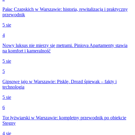
Pałac Czapskich w Warszawie: historia, rewitalizacja i praktyczny
przewodnik
5 sie
4
Nowy luksus nie mierzy się metrami. Piniova Apartamenty stawia
na komfort i kameralność
5 sie
5
Gipsowe jajo w Warszawie: Pisklę. Drozd śpiewak – fakty i
technologia
5 sie
6
Tor łyżwiarski w Warszawie: kompletny przewodnik po obiekcie
Stegny
4 sie