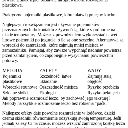
plastikowe.
Praktyczne pojemniki plastikowe, które ułatwią pracę w kuchni
Najlepszym rozwiązaniem jest używanie pojemników
przeznaczonych do kontaktu z żywnością, które są odporne na
niskie temperatury. Możesz z powodzeniem wykorzystać nawet
litrowe pojemniki po jogurcie, o ile są one szczelne. Alternatywą są
woreczki do zamrażarek, które zajmują mniej miejsca w
zamrażalniku. Pamiętaj, aby zawsze wypchnąć nadmiar powietrza
przed zamknięciem, co zapobiegnie wysychaniu powierzchni
potrawy.
METODA
ZALETY
WADY
Pojemniki
Szczelność, łatwe
Zajmują stałą
plastikowe
układanie
objętość
Woreczki strunowe
Oszczędność miejsca
Ryzyko przebicia
Szklane słoiki
Ekologia
Ryzyko pęknięcia
Jak poprawnie rozmrozić leczo, by zachować jego teksturę?
Metody na szybkie rozmrożenie leczo bez robienia "paćki"
Najlepsze efekty daje powolne rozmrażanie w lodówce, dzięki
czemu składniki równomiernie odzyskują swoją temperaturę. Jeśli
jednak zależy Ci na czasie, możesz wrzucić zamrożoną kostkę lecza