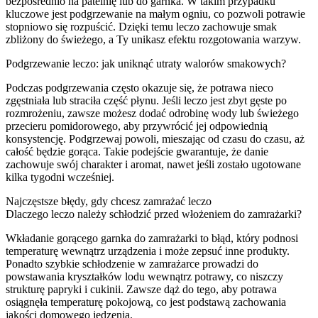
bezpośrednio na patelnię lub do garnka. W takim przypadku
kluczowe jest podgrzewanie na małym ogniu, co pozwoli potrawie
stopniowo się rozpuścić. Dzięki temu leczo zachowuje smak
zbliżony do świeżego, a Ty unikasz efektu rozgotowania warzyw.
Podgrzewanie leczo: jak uniknąć utraty walorów smakowych?
Podczas podgrzewania często okazuje się, że potrawa nieco
zgęstniała lub straciła część płynu. Jeśli leczo jest zbyt gęste po
rozmrożeniu, zawsze możesz dodać odrobinę wody lub świeżego
przecieru pomidorowego, aby przywrócić jej odpowiednią
konsystencję. Podgrzewaj powoli, mieszając od czasu do czasu, aż
całość będzie gorąca. Takie podejście gwarantuje, że danie
zachowuje swój charakter i aromat, nawet jeśli zostało ugotowane
kilka tygodni wcześniej.
Najczęstsze błędy, gdy chcesz zamrażać leczo
Dlaczego leczo należy schłodzić przed włożeniem do zamrażarki?
Wkładanie gorącego garnka do zamrażarki to błąd, który podnosi
temperaturę wewnątrz urządzenia i może zepsuć inne produkty.
Ponadto szybkie schłodzenie w zamrażarce prowadzi do
powstawania kryształków lodu wewnątrz potrawy, co niszczy
strukturę papryki i cukinii. Zawsze dąż do tego, aby potrawa
osiągnęła temperaturę pokojową, co jest podstawą zachowania
jakości domowego jedzenia.