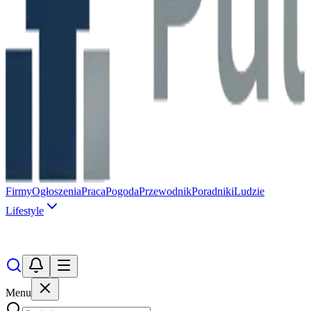
Firmy
Ogłoszenia
Praca
Pogoda
Przewodnik
Poradniki
Ludzie
Lifestyle
Menu