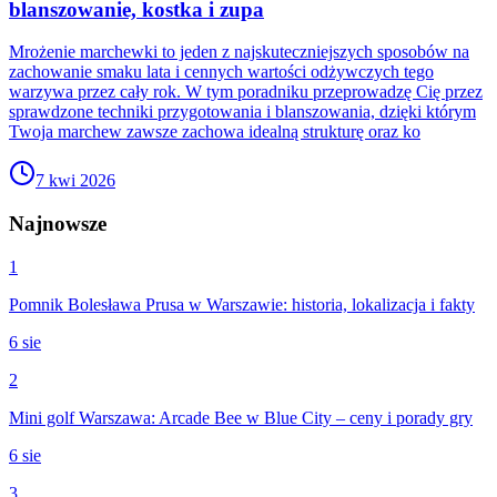
blanszowanie, kostka i zupa
Mrożenie marchewki to jeden z najskuteczniejszych sposobów na
zachowanie smaku lata i cennych wartości odżywczych tego
warzywa przez cały rok. W tym poradniku przeprowadzę Cię przez
sprawdzone techniki przygotowania i blanszowania, dzięki którym
Twoja marchew zawsze zachowa idealną strukturę oraz ko
7 kwi 2026
Najnowsze
1
Pomnik Bolesława Prusa w Warszawie: historia, lokalizacja i fakty
6 sie
2
Mini golf Warszawa: Arcade Bee w Blue City – ceny i porady gry
6 sie
3