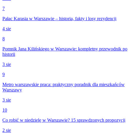
7
Pałac Karasia w Warszawie – historia, fakty i losy rezydencji
4 sie
8
Pomnik Jana Kilińskiego w Warszawie: kompletny przewodnik po
historii
3 sie
9
Metro warszawskie praca: praktyczny poradnik dla mieszkańców
Warszawy
3 sie
10
Co robić w niedzielę w Warszawie? 15 sprawdzonych propozycji
2 sie