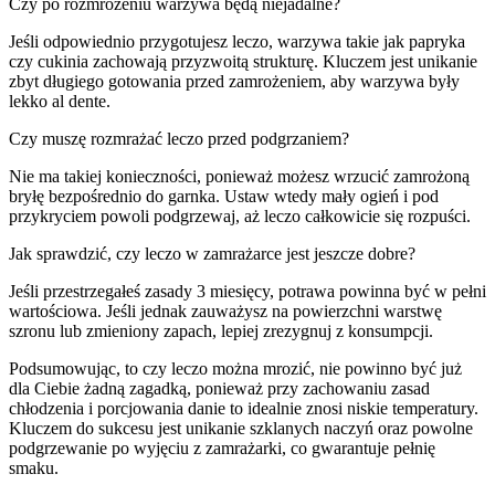
Czy po rozmrożeniu warzywa będą niejadalne?
Jeśli odpowiednio przygotujesz leczo, warzywa takie jak papryka
czy cukinia zachowają przyzwoitą strukturę. Kluczem jest unikanie
zbyt długiego gotowania przed zamrożeniem, aby warzywa były
lekko al dente.
Czy muszę rozmrażać leczo przed podgrzaniem?
Nie ma takiej konieczności, ponieważ możesz wrzucić zamrożoną
bryłę bezpośrednio do garnka. Ustaw wtedy mały ogień i pod
przykryciem powoli podgrzewaj, aż leczo całkowicie się rozpuści.
Jak sprawdzić, czy leczo w zamrażarce jest jeszcze dobre?
Jeśli przestrzegałeś zasady 3 miesięcy, potrawa powinna być w pełni
wartościowa. Jeśli jednak zauważysz na powierzchni warstwę
szronu lub zmieniony zapach, lepiej zrezygnuj z konsumpcji.
Podsumowując, to czy leczo można mrozić, nie powinno być już
dla Ciebie żadną zagadką, ponieważ przy zachowaniu zasad
chłodzenia i porcjowania danie to idealnie znosi niskie temperatury.
Kluczem do sukcesu jest unikanie szklanych naczyń oraz powolne
podgrzewanie po wyjęciu z zamrażarki, co gwarantuje pełnię
smaku.