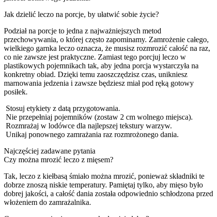
Jak dzielić leczo na porcje, by ułatwić sobie życie?
Podział na porcje to jedna z najważniejszych metod
przechowywania, o której często zapominamy. Zamrożenie całego,
wielkiego garnka leczo oznacza, że musisz rozmrozić całość na raz,
co nie zawsze jest praktyczne. Zamiast tego porcjuj leczo w
plastikowych pojemnikach tak, aby jedna porcja wystarczyła na
konkretny obiad. Dzięki temu zaoszczędzisz czas, unikniesz
marnowania jedzenia i zawsze będziesz miał pod ręką gotowy
posiłek.
Stosuj etykiety z datą przygotowania.
Nie przepełniaj pojemników (zostaw 2 cm wolnego miejsca).
Rozmrażaj w lodówce dla najlepszej tekstury warzyw.
Unikaj ponownego zamrażania raz rozmrożonego dania.
Najczęściej zadawane pytania
Czy można mrozić leczo z mięsem?
Tak, leczo z kiełbasą śmiało można mrozić, ponieważ składniki te
dobrze znoszą niskie temperatury. Pamiętaj tylko, aby mięso było
dobrej jakości, a całość dania została odpowiednio schłodzona przed
włożeniem do zamrażalnika.