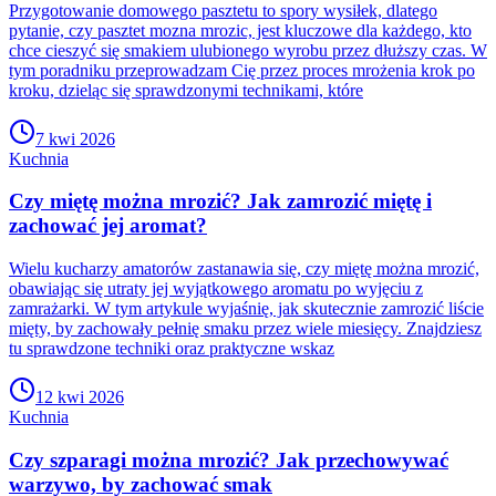
Przygotowanie domowego pasztetu to spory wysiłek, dlatego
pytanie, czy pasztet mozna mrozic, jest kluczowe dla każdego, kto
chce cieszyć się smakiem ulubionego wyrobu przez dłuższy czas. W
tym poradniku przeprowadzam Cię przez proces mrożenia krok po
kroku, dzieląc się sprawdzonymi technikami, które
7 kwi 2026
Kuchnia
Czy miętę można mrozić? Jak zamrozić miętę i
zachować jej aromat?
Wielu kucharzy amatorów zastanawia się, czy miętę można mrozić,
obawiając się utraty jej wyjątkowego aromatu po wyjęciu z
zamrażarki. W tym artykule wyjaśnię, jak skutecznie zamrozić liście
mięty, by zachowały pełnię smaku przez wiele miesięcy. Znajdziesz
tu sprawdzone techniki oraz praktyczne wskaz
12 kwi 2026
Kuchnia
Czy szparagi można mrozić? Jak przechowywać
warzywo, by zachować smak