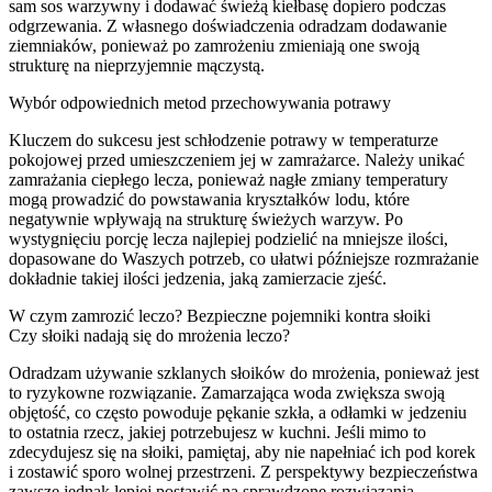
sam sos warzywny i dodawać świeżą kiełbasę dopiero podczas
odgrzewania. Z własnego doświadczenia odradzam dodawanie
ziemniaków, ponieważ po zamrożeniu zmieniają one swoją
strukturę na nieprzyjemnie mączystą.
Wybór odpowiednich metod przechowywania potrawy
Kluczem do sukcesu jest schłodzenie potrawy w temperaturze
pokojowej przed umieszczeniem jej w zamrażarce. Należy unikać
zamrażania ciepłego lecza, ponieważ nagłe zmiany temperatury
mogą prowadzić do powstawania kryształków lodu, które
negatywnie wpływają na strukturę świeżych warzyw. Po
wystygnięciu porcję lecza najlepiej podzielić na mniejsze ilości,
dopasowane do Waszych potrzeb, co ułatwi późniejsze rozmrażanie
dokładnie takiej ilości jedzenia, jaką zamierzacie zjeść.
W czym zamrozić leczo? Bezpieczne pojemniki kontra słoiki
Czy słoiki nadają się do mrożenia leczo?
Odradzam używanie szklanych słoików do mrożenia, ponieważ jest
to ryzykowne rozwiązanie. Zamarzająca woda zwiększa swoją
objętość, co często powoduje pękanie szkła, a odłamki w jedzeniu
to ostatnia rzecz, jakiej potrzebujesz w kuchni. Jeśli mimo to
zdecydujesz się na słoiki, pamiętaj, aby nie napełniać ich pod korek
i zostawić sporo wolnej przestrzeni. Z perspektywy bezpieczeństwa
zawsze jednak lepiej postawić na sprawdzone rozwiązania