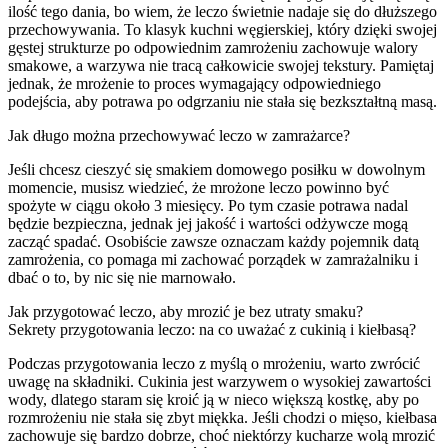
ilość tego dania, bo wiem, że leczo świetnie nadaje się do dłuższego
przechowywania. To klasyk kuchni węgierskiej, który dzięki swojej
gęstej strukturze po odpowiednim zamrożeniu zachowuje walory
smakowe, a warzywa nie tracą całkowicie swojej tekstury. Pamiętaj
jednak, że mrożenie to proces wymagający odpowiedniego
podejścia, aby potrawa po odgrzaniu nie stała się bezkształtną masą.
Jak długo można przechowywać leczo w zamrażarce?
Jeśli chcesz cieszyć się smakiem domowego posiłku w dowolnym
momencie, musisz wiedzieć, że mrożone leczo powinno być
spożyte w ciągu około 3 miesięcy. Po tym czasie potrawa nadal
będzie bezpieczna, jednak jej jakość i wartości odżywcze mogą
zacząć spadać. Osobiście zawsze oznaczam każdy pojemnik datą
zamrożenia, co pomaga mi zachować porządek w zamrażalniku i
dbać o to, by nic się nie marnowało.
Jak przygotować leczo, aby mrozić je bez utraty smaku?
Sekrety przygotowania leczo: na co uważać z cukinią i kiełbasą?
Podczas przygotowania leczo z myślą o mrożeniu, warto zwrócić
uwagę na składniki. Cukinia jest warzywem o wysokiej zawartości
wody, dlatego staram się kroić ją w nieco większą kostkę, aby po
rozmrożeniu nie stała się zbyt miękka. Jeśli chodzi o mięso, kiełbasa
zachowuje się bardzo dobrze, choć niektórzy kucharze wolą mrozić