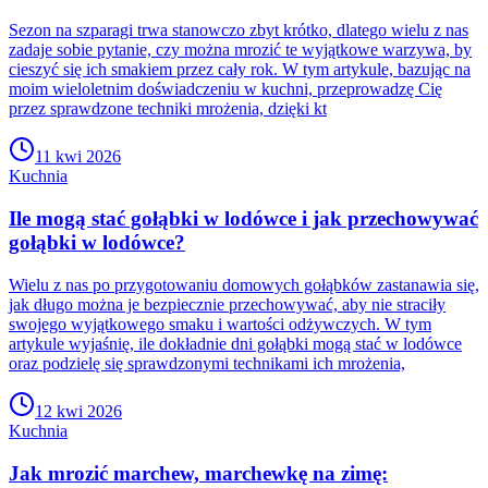
Sezon na szparagi trwa stanowczo zbyt krótko, dlatego wielu z nas
zadaje sobie pytanie, czy można mrozić te wyjątkowe warzywa, by
cieszyć się ich smakiem przez cały rok. W tym artykule, bazując na
moim wieloletnim doświadczeniu w kuchni, przeprowadzę Cię
przez sprawdzone techniki mrożenia, dzięki kt
11 kwi 2026
Kuchnia
Ile mogą stać gołąbki w lodówce i jak przechowywać
gołąbki w lodówce?
Wielu z nas po przygotowaniu domowych gołąbków zastanawia się,
jak długo można je bezpiecznie przechowywać, aby nie straciły
swojego wyjątkowego smaku i wartości odżywczych. W tym
artykule wyjaśnię, ile dokładnie dni gołąbki mogą stać w lodówce
oraz podzielę się sprawdzonymi technikami ich mrożenia,
12 kwi 2026
Kuchnia
Jak mrozić marchew, marchewkę na zimę: