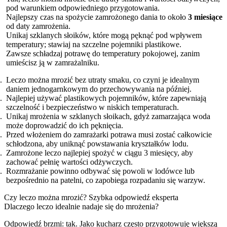
pod warunkiem odpowiedniego przygotowania.
Najlepszy czas na spożycie zamrożonego dania to około
3 miesiące
od daty zamrożenia.
Unikaj szklanych słoików, które mogą pęknąć pod wpływem
temperatury; stawiaj na szczelne pojemniki plastikowe.
Zawsze schładzaj potrawę do temperatury pokojowej, zanim
umieścisz ją w zamrażalniku.
Leczo można mrozić bez utraty smaku, co czyni je idealnym
daniem jednogarnkowym do przechowywania na później.
Najlepiej używać plastikowych pojemników, które zapewniają
szczelność i bezpieczeństwo w niskich temperaturach.
Unikaj mrożenia w szklanych słoikach, gdyż zamarzająca woda
może doprowadzić do ich pęknięcia.
Przed włożeniem do zamrażarki potrawa musi zostać całkowicie
schłodzona, aby uniknąć powstawania kryształków lodu.
Zamrożone leczo najlepiej spożyć w ciągu 3 miesięcy, aby
zachować pełnię wartości odżywczych.
Rozmrażanie powinno odbywać się powoli w lodówce lub
bezpośrednio na patelni, co zapobiega rozpadaniu się warzyw.
Czy leczo można mrozić? Szybka odpowiedź eksperta
Dlaczego leczo idealnie nadaje się do mrożenia?
Odpowiedź brzmi: tak. Jako kucharz często przygotowuję większą