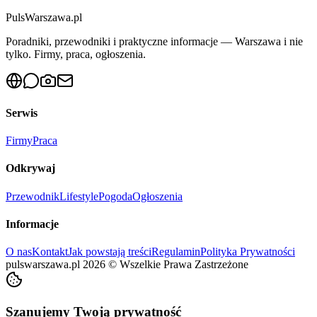
PulsWarszawa.pl
Poradniki, przewodniki i praktyczne informacje — Warszawa i nie
tylko. Firmy, praca, ogłoszenia.
Serwis
Firmy
Praca
Odkrywaj
Przewodnik
Lifestyle
Pogoda
Ogłoszenia
Informacje
O nas
Kontakt
Jak powstają treści
Regulamin
Polityka Prywatności
pulswarszawa.pl
2026
©
Wszelkie Prawa Zastrzeżone
Szanujemy Twoją prywatność