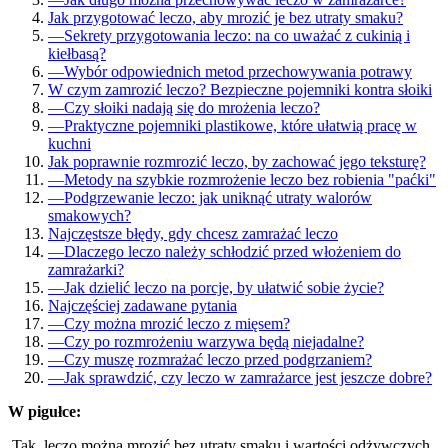
Jak przygotować leczo, aby mrozić je bez utraty smaku?
—
Sekrety przygotowania leczo: na co uważać z cukinią i
kiełbasą?
—
Wybór odpowiednich metod przechowywania potrawy
W czym zamrozić leczo? Bezpieczne pojemniki kontra słoiki
—
Czy słoiki nadają się do mrożenia leczo?
—
Praktyczne pojemniki plastikowe, które ułatwią pracę w
kuchni
Jak poprawnie rozmrozić leczo, by zachować jego teksturę?
—
Metody na szybkie rozmrożenie leczo bez robienia "paćki"
—
Podgrzewanie leczo: jak uniknąć utraty walorów
smakowych?
Najczęstsze błędy, gdy chcesz zamrażać leczo
—
Dlaczego leczo należy schłodzić przed włożeniem do
zamrażarki?
—
Jak dzielić leczo na porcje, by ułatwić sobie życie?
Najczęściej zadawane pytania
—
Czy można mrozić leczo z mięsem?
—
Czy po rozmrożeniu warzywa będą niejadalne?
—
Czy muszę rozmrażać leczo przed podgrzaniem?
—
Jak sprawdzić, czy leczo w zamrażarce jest jeszcze dobre?
W pigułce:
Tak, leczo można mrozić bez utraty smaku i wartości odżywczych,