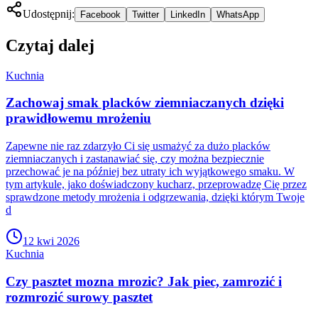
Udostępnij:
Facebook
Twitter
LinkedIn
WhatsApp
Czytaj dalej
Kuchnia
Zachowaj smak placków ziemniaczanych dzięki
prawidłowemu mrożeniu
Zapewne nie raz zdarzyło Ci się usmażyć za dużo placków
ziemniaczanych i zastanawiać się, czy można bezpiecznie
przechować je na później bez utraty ich wyjątkowego smaku. W
tym artykule, jako doświadczony kucharz, przeprowadzę Cię przez
sprawdzone metody mrożenia i odgrzewania, dzięki którym Twoje
d
12 kwi 2026
Kuchnia
Czy pasztet mozna mrozic? Jak piec, zamrozić i
rozmrozić surowy pasztet