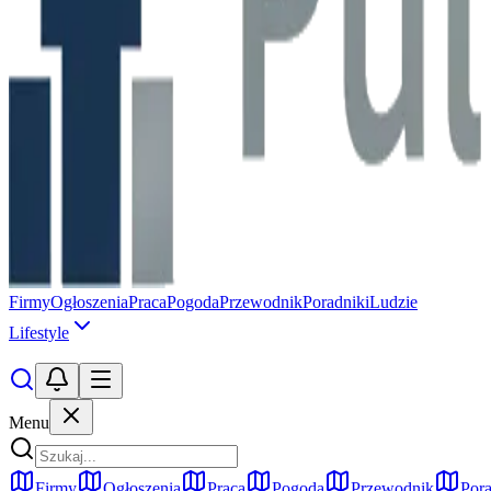
Firmy
Ogłoszenia
Praca
Pogoda
Przewodnik
Poradniki
Ludzie
Lifestyle
Menu
Firmy
Ogłoszenia
Praca
Pogoda
Przewodnik
Pora