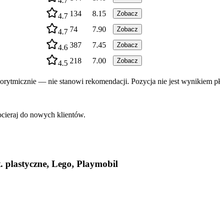
4.7
134
8.15
Zobacz
4.7
74
7.90
Zobacz
4.7
387
7.45
Zobacz
4.6
218
7.00
Zobacz
4.5
rytmicznie — nie stanowi rekomendacji. Pozycja nie jest wynikiem pł
ocieraj do nowych klientów.
t. plastyczne, Lego, Playmobil