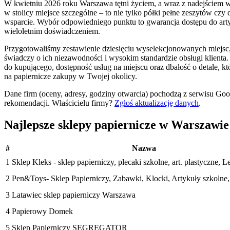
W kwietniu 2026 roku Warszawa tętni życiem, a wraz z nadejściem 
w stolicy miejsce szczególne – to nie tylko półki pełne zeszytów czy d
wsparcie. Wybór odpowiedniego punktu to gwarancja dostępu do ar
wieloletnim doświadczeniem.
Przygotowaliśmy zestawienie dziesięciu wyselekcjonowanych miejsc,
świadczy o ich niezawodności i wysokim standardzie obsługi klienta.
do kupującego, dostępność usług na miejscu oraz dbałość o detale, 
na papiernicze zakupy w Twojej okolicy.
Dane firm (oceny, adresy, godziny otwarcia) pochodzą z serwisu Go
rekomendacji.
Właścicielu firmy?
Zgłoś aktualizację danych
.
Najlepsze sklepy papiernicze w Warszaw
#
Nazwa
1
Sklep Kleks - sklep papierniczy, plecaki szkolne, art. plastyczne, 
2
Pen&Toys- Sklep Papierniczy, Zabawki, Klocki, Artykuły szkolne
3
Latawiec sklep papierniczy Warszawa
4
Papierowy Domek
5
Sklep Papierniczy SEGREGATOR