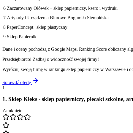
6
Zaczarowany Ołówek – sklep papierniczy, ksero i wydruki
7
Artykuły i Urządzenia Biurowe Bogumiła Stempińska
8
PaperConcept | sklep plastyczny
9
Sklep Papiernik
Dane i oceny pochodzą z Google Maps. Ranking Score obliczany algo
Przedsiębiorco! Zadbaj o widoczność swojej firmy!
Wyróżnij swoją firmę w rankingu
sklep papierniczy
w
Warszawie
i d
Sprawdź ofertę
1
1
.
Sklep Kleks - sklep papierniczy, plecaki szkolne, ar
Zamknięte