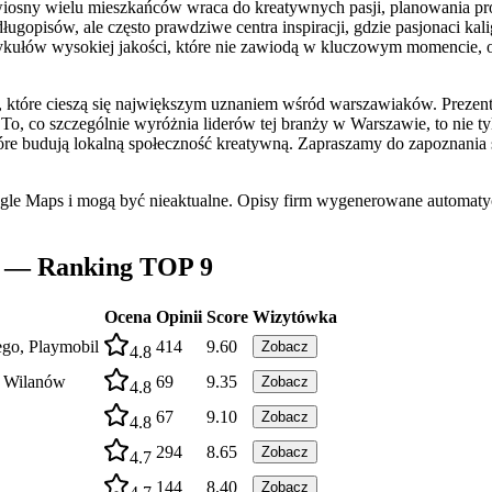
wiosny wielu mieszkańców wraca do kreatywnych pasji, planowania p
ługopisów, ale często prawdziwe centra inspiracji, gdzie pasjonaci kali
tykułów wysokiej jakości, które nie zawiodą w kluczowym momencie,
 które cieszą się największym uznaniem wśród warszawiaków. Prezent
 To, co szczególnie wyróżnia liderów tej branży w Warszawie, to nie t
które budują lokalną społeczność kreatywną. Zapraszamy do zapoznania 
ogle Maps i mogą być nieaktualne. Opisy firm wygenerowane automatyc
ie — Ranking TOP 9
Ocena
Opinii
Score
Wizytówka
Lego, Playmobil
414
9.60
Zobacz
4.8
, Wilanów
69
9.35
Zobacz
4.8
67
9.10
Zobacz
4.8
294
8.65
Zobacz
4.7
144
8.40
Zobacz