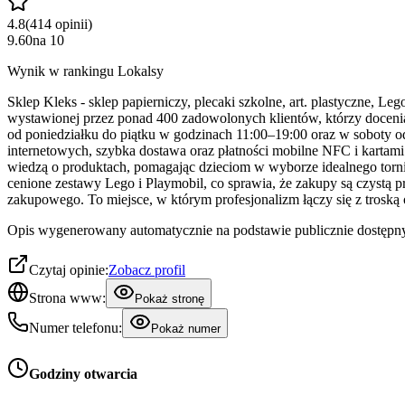
4.8
(
414
opinii
)
9.60
na
10
Wynik w rankingu Lokalsy
Sklep Kleks - sklep papierniczy, plecaki szkolne, art. plastyczne, L
wystawionej przez ponad 400 zadowolonych klientów, którzy docenia
od poniedziałku do piątku w godzinach 11:00–19:00 oraz w soboty od
internetowych, szybka dostawa oraz płatności mobilne NFC i kartami. 
wiedzą o produktach, pomagając dzieciom w wyborze idealnego tornis
cenione zestawy Lego i Playmobil, co sprawia, że zakupy są czystą p
zakupowego. To miejsce, w którym profesjonalizm łączy się z troską 
Opis wygenerowany automatycznie na podstawie publicznie dostępny
Czytaj opinie:
Zobacz profil
Strona www:
Pokaż stronę
Numer telefonu:
Pokaż numer
Godziny otwarcia