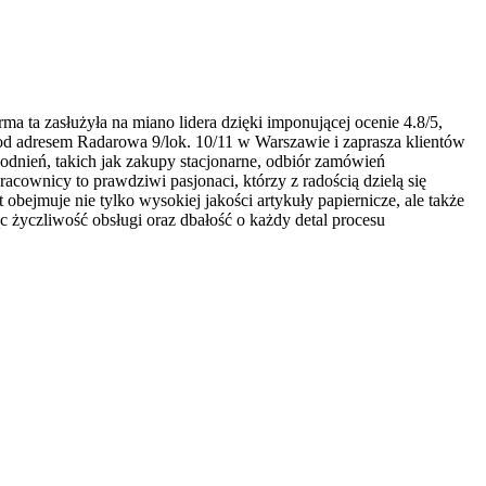
ma ta zasłużyła na miano lidera dzięki imponującej ocenie 4.8/5,
pod adresem Radarowa 9/lok. 10/11 w Warszawie i zaprasza klientów
odnień, takich jak zakupy stacjonarne, odbiór zamówień
acownicy to prawdziwi pasjonaci, którzy z radością dzielą się
bejmuje nie tylko wysokiej jakości artykuły papiernicze, ale także
c życzliwość obsługi oraz dbałość o każdy detal procesu