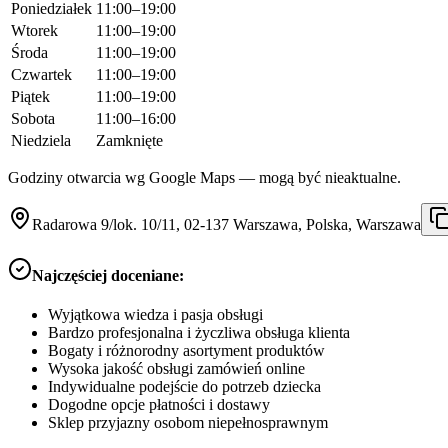
Poniedziałek
11:00–19:00
Wtorek
11:00–19:00
Środa
11:00–19:00
Czwartek
11:00–19:00
Piątek
11:00–19:00
Sobota
11:00–16:00
Niedziela
Zamknięte
Godziny otwarcia wg Google Maps — mogą być nieaktualne.
Radarowa 9/lok. 10/11, 02-137 Warszawa, Polska, Warszawa
Najczęściej doceniane:
Wyjątkowa wiedza i pasja obsługi
Bardzo profesjonalna i życzliwa obsługa klienta
Bogaty i różnorodny asortyment produktów
Wysoka jakość obsługi zamówień online
Indywidualne podejście do potrzeb dziecka
Dogodne opcje płatności i dostawy
Sklep przyjazny osobom niepełnosprawnym