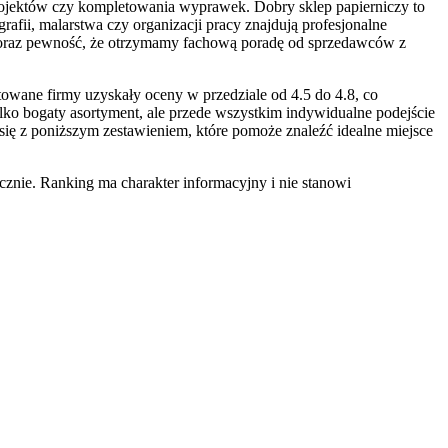
rojektów czy kompletowania wyprawek. Dobry sklep papierniczy to
grafii, malarstwa czy organizacji pracy znajdują profesjonalne
 oraz pewność, że otrzymamy fachową poradę od sprzedawców z
owane firmy uzyskały oceny w przedziale od 4.5 do 4.8, co
ylko bogaty asortyment, ale przede wszystkim indywidualne podejście
się z poniższym zestawieniem, które pomoże znaleźć idealne miejsce
znie. Ranking ma charakter informacyjny i nie stanowi