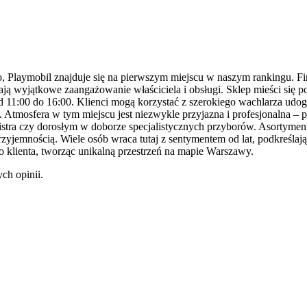
ego, Playmobil znajduje się na pierwszym miejscu w naszym rankingu. Fir
ją wyjątkowe zaangażowanie właściciela i obsługi. Sklep mieści się 
 11:00 do 16:00. Klienci mogą korzystać z szerokiego wachlarza udog
Atmosfera w tym miejscu jest niezwykle przyjazna i profesjonalna – pr
tra czy dorosłym w doborze specjalistycznych przyborów. Asortyment o
rzyjemnością. Wiele osób wraca tutaj z sentymentem od lat, podkreślają
o klienta, tworząc unikalną przestrzeń na mapie Warszawy.
ch opinii.