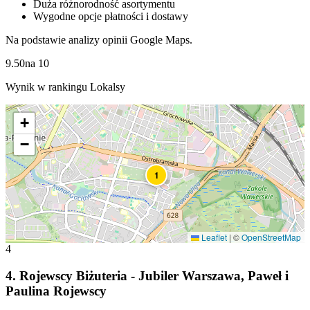
Duża różnorodność asortymentu
Wygodne opcje płatności i dostawy
Na podstawie analizy opinii Google Maps.
9.50
na
10
Wynik w rankingu Lokalsy
+
−
1
Leaflet
|
©
OpenStreetMap
4
4
.
Rojewscy Biżuteria - Jubiler Warszawa, Paweł i
Paulina Rojewscy