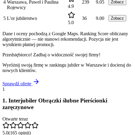
4
Warszawa, Paweł i Paulina
239
9.05
Zobacz
4.9
Rojewscy
5
L'or jubilerstwo
36
9.00
Zobacz
5.0
Dane i oceny pochodzą z Google Maps. Ranking Score obliczany
algorytmicznie — nie stanowi rekomendacji. Pozycja nie jest
wynikiem płatnej promocji.
Przedsiębiorco! Zadbaj o widoczność swojej firmy!
Wyróżnij swoją firmę w rankingu
jubiler
w
Warszawie
i docieraj do
nowych klientów.
Sprawdź ofertę
1
1
.
Interjubiler Obrączki ślubne Pierścionki
zaręczynowe
Otwarte teraz
5.0
(
165
opinii
)