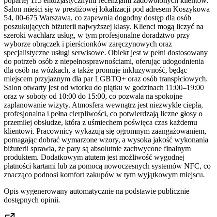
popartej 115 entuzjastycznymi recenzjami zadowolonych klientów.
Salon mieści się w prestiżowej lokalizacji pod adresem Koszykowa
54, 00-675 Warszawa, co zapewnia dogodny dostęp dla osób
poszukujących biżuterii najwyższej klasy. Klienci mogą liczyć na
szeroki wachlarz usług, w tym profesjonalne doradztwo przy
wyborze obrączek i pierścionków zaręczynowych oraz
specjalistyczne usługi serwisowe. Obiekt jest w pełni dostosowany
do potrzeb osób z niepełnosprawnościami, oferując udogodnienia
dla osób na wózkach, a także promuje inkluzywność, będąc
miejscem przyjaznym dla par LGBTQ+ oraz osób transpłciowych.
Salon otwarty jest od wtorku do piątku w godzinach 11:00–19:00
oraz w soboty od 10:00 do 15:00, co pozwala na spokojne
zaplanowanie wizyty. Atmosfera wewnątrz jest niezwykle ciepła,
profesjonalna i pełna cierpliwości, co potwierdzają liczne głosy o
przemiłej obsłudze, która z uśmiechem poświęca czas każdemu
klientowi. Pracownicy wykazują się ogromnym zaangażowaniem,
pomagając dobrać wymarzone wzory, a wysoka jakość wykonania
biżuterii sprawia, że pary są absolutnie zachwycone finalnym
produktem. Dodatkowym atutem jest możliwość wygodnej
płatności kartami lub za pomocą nowoczesnych systemów NFC, co
znacząco podnosi komfort zakupów w tym wyjątkowym miejscu.
Opis wygenerowany automatycznie na podstawie publicznie
dostępnych opinii.