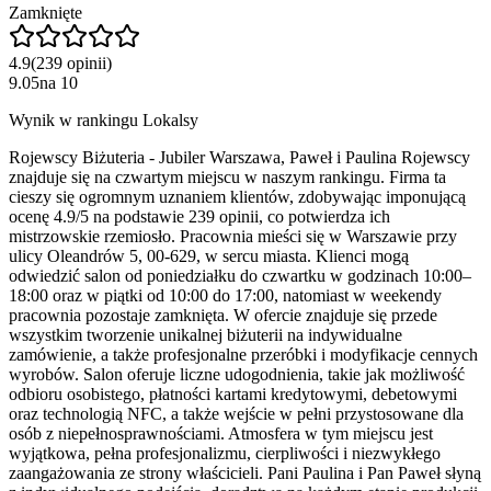
Zamknięte
4.9
(
239
opinii
)
9.05
na
10
Wynik w rankingu Lokalsy
Rojewscy Biżuteria - Jubiler Warszawa, Paweł i Paulina Rojewscy
znajduje się na czwartym miejscu w naszym rankingu. Firma ta
cieszy się ogromnym uznaniem klientów, zdobywając imponującą
ocenę 4.9/5 na podstawie 239 opinii, co potwierdza ich
mistrzowskie rzemiosło. Pracownia mieści się w Warszawie przy
ulicy Oleandrów 5, 00-629, w sercu miasta. Klienci mogą
odwiedzić salon od poniedziałku do czwartku w godzinach 10:00–
18:00 oraz w piątki od 10:00 do 17:00, natomiast w weekendy
pracownia pozostaje zamknięta. W ofercie znajduje się przede
wszystkim tworzenie unikalnej biżuterii na indywidualne
zamówienie, a także profesjonalne przeróbki i modyfikacje cennych
wyrobów. Salon oferuje liczne udogodnienia, takie jak możliwość
odbioru osobistego, płatności kartami kredytowymi, debetowymi
oraz technologią NFC, a także wejście w pełni przystosowane dla
osób z niepełnosprawnościami. Atmosfera w tym miejscu jest
wyjątkowa, pełna profesjonalizmu, cierpliwości i niezwykłego
zaangażowania ze strony właścicieli. Pani Paulina i Pan Paweł słyną