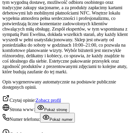
tym wygodną dostawę, możliwość odbioru osobistego oraz
tradycyjne zakupy stacjonarne, a za produkty zapłacimy kartami
debetowymi lub mobilnymi płatnościami NFC. Wnętrze lokalu
wypełnia atmosfera pełna serdeczności i profesjonalizmu, co
potwierdzają liczne komentarze zadowolonych klientów
chwalących miłą obsługę. Zespół ekspertów, w tym wspominana z
sympatią Pani Ewelina, dokłada wszelkich starań, aby każdy klient
wyszedł w pełni usatysfakcjonowany. Sklep jest otwarty od
poniedziałku do soboty w godzinach 10:00–21:00, co pozwala na
komfortowe planowanie wizyty. Wybór biżuterii jest niezwykle
różnorodny, delikatny i kobiecy, co sprawia, że każdy znajdzie tu
coś idealnego dla siebie. Estetyczne pakowanie przesyłek oraz
zgodność produktów z prezentowanymi zdjęciami to kolejne atuty,
które budują zaufanie do tej marki.
Opis wygenerowany automatycznie na podstawie publicznie
dostępnych opinii.
Czytaj opinie:
Zobacz profil
Strona www:
Pokaż stronę
Numer telefonu:
Pokaż numer