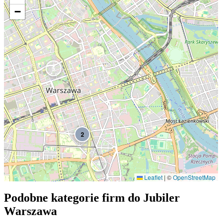
−
5
2
4
Leaflet
|
©
OpenStreetMap
Podobne kategorie firm do
Jubiler
Warszawa