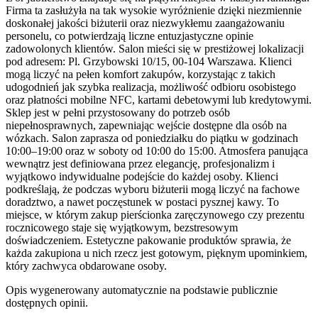
Firma ta zasłużyła na tak wysokie wyróżnienie dzięki niezmiennie
doskonałej jakości biżuterii oraz niezwykłemu zaangażowaniu
personelu, co potwierdzają liczne entuzjastyczne opinie
zadowolonych klientów. Salon mieści się w prestiżowej lokalizacji
pod adresem: Pl. Grzybowski 10/15, 00-104 Warszawa. Klienci
mogą liczyć na pełen komfort zakupów, korzystając z takich
udogodnień jak szybka realizacja, możliwość odbioru osobistego
oraz płatności mobilne NFC, kartami debetowymi lub kredytowymi.
Sklep jest w pełni przystosowany do potrzeb osób
niepełnosprawnych, zapewniając wejście dostępne dla osób na
wózkach. Salon zaprasza od poniedziałku do piątku w godzinach
10:00–19:00 oraz w soboty od 10:00 do 15:00. Atmosfera panująca
wewnątrz jest definiowana przez elegancję, profesjonalizm i
wyjątkowo indywidualne podejście do każdej osoby. Klienci
podkreślają, że podczas wyboru biżuterii mogą liczyć na fachowe
doradztwo, a nawet poczęstunek w postaci pysznej kawy. To
miejsce, w którym zakup pierścionka zaręczynowego czy prezentu
rocznicowego staje się wyjątkowym, bezstresowym
doświadczeniem. Estetyczne pakowanie produktów sprawia, że
każda zakupiona u nich rzecz jest gotowym, pięknym upominkiem,
który zachwyca obdarowane osoby.
Opis wygenerowany automatycznie na podstawie publicznie
dostępnych opinii.