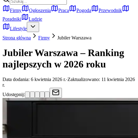
Firmy
Ogłoszenia
Praca
Pogoda
Przewodnik
Poradniki
Ludzie
Lifestyle
Strona główna
Firmy
Jubiler
Warszawa
Jubiler Warszawa – Ranking
najlepszych w 2026 roku
Data dodania:
6 kwietnia 2026 r.
·
Zaktualizowano:
11 kwietnia 2026
r.
Udostępnij: