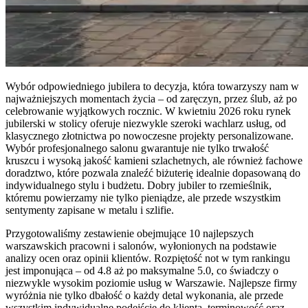
Wybór odpowiedniego jubilera to decyzja, która towarzyszy nam w
najważniejszych momentach życia – od zaręczyn, przez ślub, aż po
celebrowanie wyjątkowych rocznic. W kwietniu 2026 roku rynek
jubilerski w stolicy oferuje niezwykle szeroki wachlarz usług, od
klasycznego złotnictwa po nowoczesne projekty personalizowane.
Wybór profesjonalnego salonu gwarantuje nie tylko trwałość
kruszcu i wysoką jakość kamieni szlachetnych, ale również fachowe
doradztwo, które pozwala znaleźć biżuterię idealnie dopasowaną do
indywidualnego stylu i budżetu. Dobry jubiler to rzemieślnik,
któremu powierzamy nie tylko pieniądze, ale przede wszystkim
sentymenty zapisane w metalu i szlifie.
Przygotowaliśmy zestawienie obejmujące 10 najlepszych
warszawskich pracowni i salonów, wyłonionych na podstawie
analizy ocen oraz opinii klientów. Rozpiętość not w tym rankingu
jest imponująca – od 4.8 aż po maksymalne 5.0, co świadczy o
niezwykle wysokim poziomie usług w Warszawie. Najlepsze firmy
wyróżnia nie tylko dbałość o każdy detal wykonania, ale przede
wszystkim indywidualne podejście do klienta, terminowość oraz