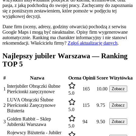
pasja, z jaką podchodzą do swojej pracy. Zachęcamy do zapoznania
się z poniższym zestawieniem, które pomoże w podjęciu tej
wyjątkowej decyzji.
Dane firm (oceny, adresy, godziny otwarcia) pochodzą z serwisu
Google Maps i mogą być nieaktualne. Opisy firm wygenerowane
automatycznie. Ranking ma charakter informacyjny i nie stanowi
rekomendacji.
Właścicielu firmy?
Zgłoś aktualizację danych
.
Najlepszy jubiler Warszawa — Ranking
TOP 5
#
Nazwa
Ocena
Opinii
Score
Wizytówka
Interjubiler Obrączki ślubne
1
165
10.00
Zobacz
Pierścionki zaręczynowe
5.0
LUVA Obrączki Ślubne
2
Pierścionki Zaręczynowe
115
9.75
Zobacz
5.0
Biżuteria
Golden Rabbit – Sklep
3
94
9.50
Zobacz
Jubilerski Warszawa
5.0
Rojewscy Biżuteria - Jubiler