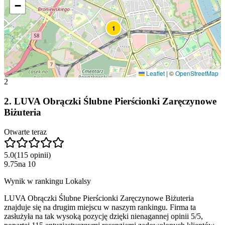
−
1
Leaflet
|
©
OpenStreetMap
2
2
.
LUVA Obrączki Ślubne Pierścionki Zaręczynowe
Biżuteria
Otwarte teraz
5.0
(
115
opinii
)
9.75
na
10
Wynik w rankingu Lokalsy
LUVA Obrączki Ślubne Pierścionki Zaręczynowe Biżuteria
znajduje się na drugim miejscu w naszym rankingu. Firma ta
zasłużyła na tak wysoką pozycję dzięki nienagannej opinii 5/5,