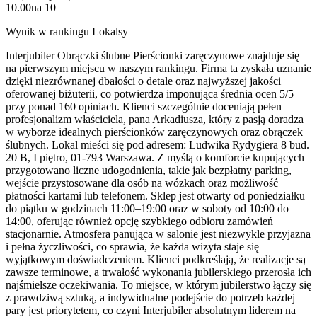
10.00
na
10
Wynik w rankingu Lokalsy
Interjubiler Obrączki ślubne Pierścionki zaręczynowe znajduje się
na pierwszym miejscu w naszym rankingu. Firma ta zyskała uznanie
dzięki niezrównanej dbałości o detale oraz najwyższej jakości
oferowanej biżuterii, co potwierdza imponująca średnia ocen 5/5
przy ponad 160 opiniach. Klienci szczególnie doceniają pełen
profesjonalizm właściciela, pana Arkadiusza, który z pasją doradza
w wyborze idealnych pierścionków zaręczynowych oraz obrączek
ślubnych. Lokal mieści się pod adresem: Ludwika Rydygiera 8 bud.
20 B, I piętro, 01-793 Warszawa. Z myślą o komforcie kupujących
przygotowano liczne udogodnienia, takie jak bezpłatny parking,
wejście przystosowane dla osób na wózkach oraz możliwość
płatności kartami lub telefonem. Sklep jest otwarty od poniedziałku
do piątku w godzinach 11:00–19:00 oraz w soboty od 10:00 do
14:00, oferując również opcję szybkiego odbioru zamówień
stacjonarnie. Atmosfera panująca w salonie jest niezwykle przyjazna
i pełna życzliwości, co sprawia, że każda wizyta staje się
wyjątkowym doświadczeniem. Klienci podkreślają, że realizacje są
zawsze terminowe, a trwałość wykonania jubilerskiego przerosła ich
najśmielsze oczekiwania. To miejsce, w którym jubilerstwo łączy się
z prawdziwą sztuką, a indywidualne podejście do potrzeb każdej
pary jest priorytetem, co czyni Interjubiler absolutnym liderem na