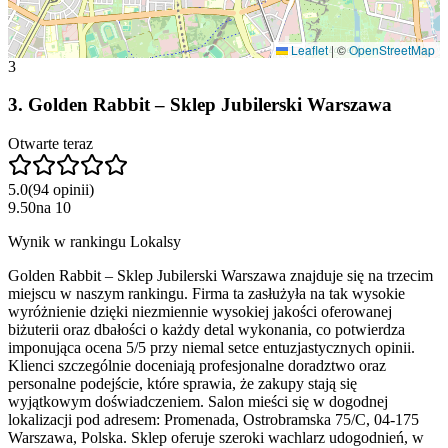
Leaflet
|
©
OpenStreetMap
3
3
.
Golden Rabbit – Sklep Jubilerski Warszawa
Otwarte teraz
5.0
(
94
opinii
)
9.50
na
10
Wynik w rankingu Lokalsy
Golden Rabbit – Sklep Jubilerski Warszawa znajduje się na trzecim
miejscu w naszym rankingu. Firma ta zasłużyła na tak wysokie
wyróżnienie dzięki niezmiennie wysokiej jakości oferowanej
biżuterii oraz dbałości o każdy detal wykonania, co potwierdza
imponująca ocena 5/5 przy niemal setce entuzjastycznych opinii.
Klienci szczególnie doceniają profesjonalne doradztwo oraz
personalne podejście, które sprawia, że zakupy stają się
wyjątkowym doświadczeniem. Salon mieści się w dogodnej
lokalizacji pod adresem: Promenada, Ostrobramska 75/C, 04-175
Warszawa, Polska. Sklep oferuje szeroki wachlarz udogodnień, w