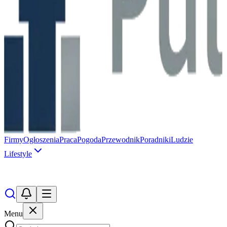
Firmy
Ogłoszenia
Praca
Pogoda
Przewodnik
Poradniki
Ludzie
Lifestyle
Menu