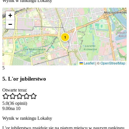
Wynik w rankingu Lokalsy
+
−
1
Leaflet
|
©
OpenStreetMap
5
5
.
L'or jubilerstwo
Otwarte teraz
5.0
(
36
opinii
)
9.00
na
10
Wynik w rankingu Lokalsy
L'or jubilerstwo znajduje się na piątym miejscu w naszym rankingu.