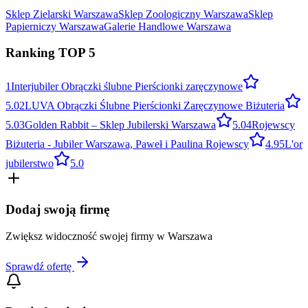
Sklep Zielarski
Warszawa
Sklep Zoologiczny
Warszawa
Sklep
Papierniczy
Warszawa
Galerie Handlowe
Warszawa
Ranking TOP
5
1
Interjubiler Obrączki ślubne Pierścionki zaręczynowe
5.0
2
LUVA Obrączki Ślubne Pierścionki Zaręczynowe Biżuteria
5.0
3
Golden Rabbit – Sklep Jubilerski Warszawa
5.0
4
Rojewscy
Biżuteria - Jubiler Warszawa, Paweł i Paulina Rojewscy
4.9
5
L'or
jubilerstwo
5.0
Dodaj swoją firmę
Zwiększ widoczność swojej firmy w
Warszawa
Sprawdź ofertę