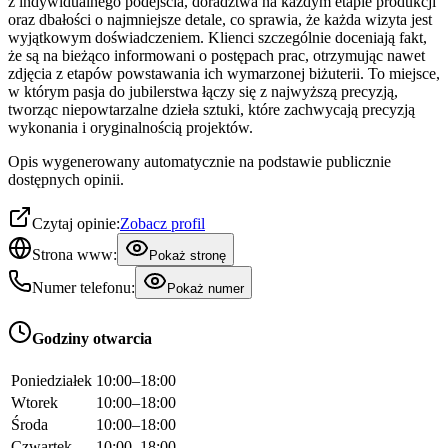
z indywidualnego podejścia, doradztwa na każdym etapie produkcji
oraz dbałości o najmniejsze detale, co sprawia, że każda wizyta jest
wyjątkowym doświadczeniem. Klienci szczególnie doceniają fakt,
że są na bieżąco informowani o postępach prac, otrzymując nawet
zdjęcia z etapów powstawania ich wymarzonej biżuterii. To miejsce,
w którym pasja do jubilerstwa łączy się z najwyższą precyzją,
tworząc niepowtarzalne dzieła sztuki, które zachwycają precyzją
wykonania i oryginalnością projektów.
Opis wygenerowany automatycznie na podstawie publicznie
dostępnych opinii.
Czytaj opinie:
Zobacz profil
Strona www:
Pokaż stronę
Numer telefonu:
Pokaż numer
Godziny otwarcia
Poniedziałek
10:00–18:00
Wtorek
10:00–18:00
Środa
10:00–18:00
Czwartek
10:00–18:00