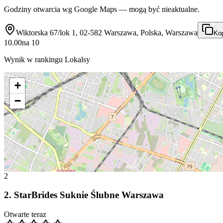
Godziny otwarcia wg Google Maps — mogą być nieaktualne.
Wiktorska 67/lok 1, 02-582 Warszawa, Polska, Warszawa
Kop
10.00
na
10
Wynik w rankingu Lokalsy
+
−
2
2
.
StarBrides Suknie Ślubne Warszawa
Otwarte teraz