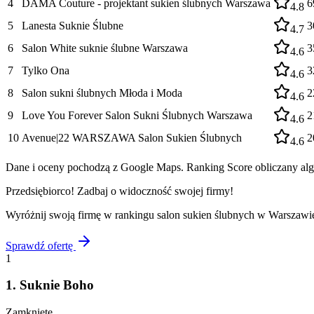
4
DAMA Couture - projektant sukien ślubnych Warszawa
6
4.8
5
Lanesta Suknie Ślubne
3
4.7
6
Salon White suknie ślubne Warszawa
3
4.6
7
Tylko Ona
3
4.6
8
Salon sukni ślubnych Młoda i Moda
2
4.6
9
Love You Forever Salon Sukni Ślubnych Warszawa
2
4.6
10
Avenue|22 WARSZAWA Salon Sukien Ślubnych
2
4.6
Dane i oceny pochodzą z Google Maps. Ranking Score obliczany algo
Przedsiębiorco! Zadbaj o widoczność swojej firmy!
Wyróżnij swoją firmę w rankingu
salon sukien ślubnych
w
Warszawi
Sprawdź ofertę
1
1
.
Suknie Boho
Zamknięte