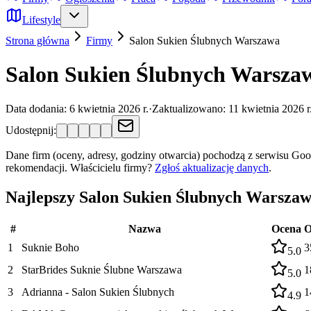
Lifestyle
Strona główna
Firmy
Salon Sukien Ślubnych
Warszawa
Salon Sukien Ślubnych Warszaw
Data dodania:
6 kwietnia 2026 r.
·
Zaktualizowano:
11 kwietnia 2026 r
Udostępnij:
Dane firm (oceny, adresy, godziny otwarcia) pochodzą z serwisu Go
rekomendacji.
Właścicielu firmy?
Zgłoś aktualizację danych
.
Najlepszy Salon Sukien Ślubnych Warsz
#
Nazwa
Ocena
O
1
Suknie Boho
3
5.0
2
StarBrides Suknie Ślubne Warszawa
1
5.0
3
Adrianna - Salon Sukien Ślubnych
1
4.9