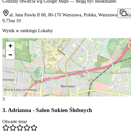
Godziny otwarcia wg Google Maps — mogą być nieaktualne.
al. Jana Pawła II 68, 00-170 Warszawa, Polska, Warszawa
Ko
9.75
na
10
Wynik w rankingu Lokalsy
+
−
3
3
.
Adrianna - Salon Sukien Ślubnych
Otwarte teraz