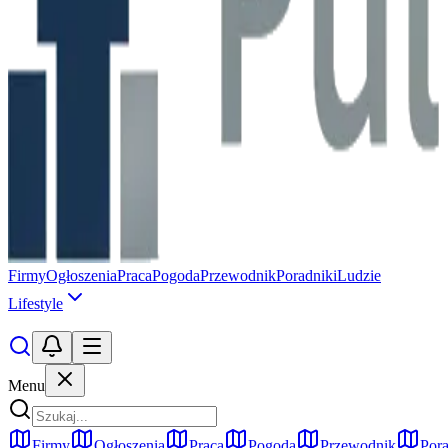
Firmy
Ogłoszenia
Praca
Pogoda
Przewodnik
Poradniki
Ludzie
Lifestyle
Menu
Firmy
Ogłoszenia
Praca
Pogoda
Przewodnik
Pora