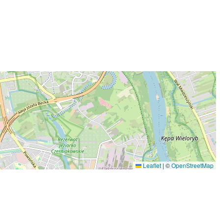
Leaflet
|
©
OpenStreetMap