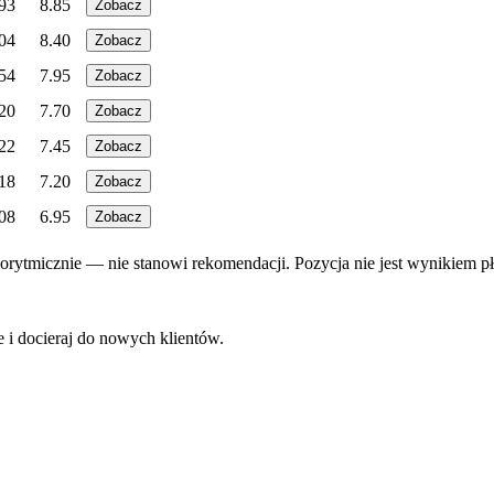
93
8.85
Zobacz
04
8.40
Zobacz
54
7.95
Zobacz
20
7.70
Zobacz
22
7.45
Zobacz
18
7.20
Zobacz
08
6.95
Zobacz
rytmicznie — nie stanowi rekomendacji. Pozycja nie jest wynikiem pł
e
i docieraj do nowych klientów.