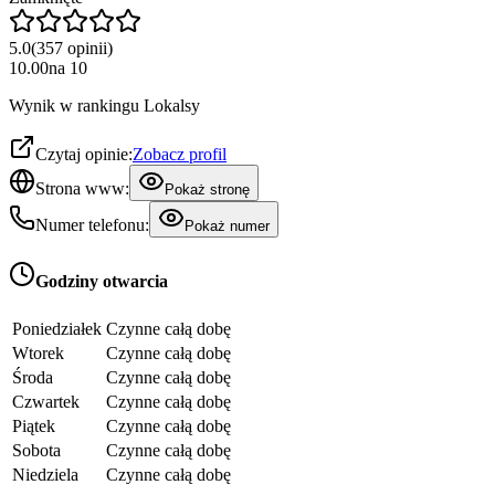
5.0
(
357
opinii
)
10.00
na
10
Wynik w rankingu Lokalsy
Czytaj opinie:
Zobacz profil
Strona www:
Pokaż stronę
Numer telefonu:
Pokaż numer
Godziny otwarcia
Poniedziałek
Czynne całą dobę
Wtorek
Czynne całą dobę
Środa
Czynne całą dobę
Czwartek
Czynne całą dobę
Piątek
Czynne całą dobę
Sobota
Czynne całą dobę
Niedziela
Czynne całą dobę