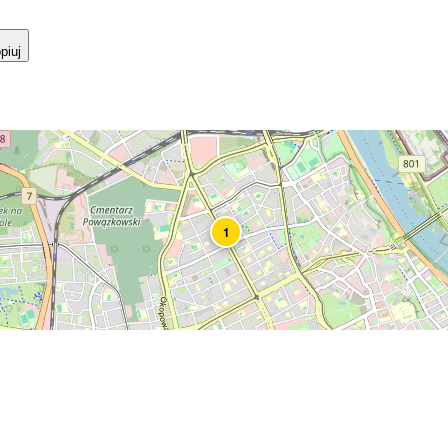
piuj
1