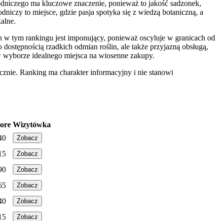
niczego ma kluczowe znaczenie, ponieważ to jakość sadzonek,
niczy to miejsce, gdzie pasja spotyka się z wiedzą botaniczną, a
alne.
n w tym rankingu jest imponujący, ponieważ oscyluje w granicach od
 dostępnością rzadkich odmian roślin, ale także przyjazną obsługą,
 w wyborze idealnego miejsca na wiosenne zakupy.
znie. Ranking ma charakter informacyjny i nie stanowi
ore
Wizytówka
40
Zobacz
15
Zobacz
90
Zobacz
65
Zobacz
40
Zobacz
15
Zobacz