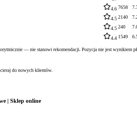
7658
7.
4.6
2140
7.
4.5
240
7.
4.5
1549
6.
4.4
rytmicznie — nie stanowi rekomendacji. Pozycja nie jest wynikiem pł
cieraj do nowych klientów.
e | Sklep online