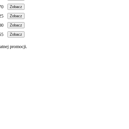
70
Zobacz
25
Zobacz
00
Zobacz
55
Zobacz
atnej promocji.