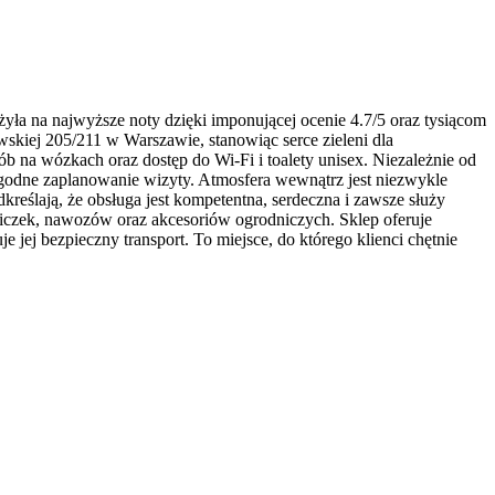
yła na najwyższe noty dzięki imponującej ocenie 4.7/5 oraz tysiącom
wskiej 205/211 w Warszawie, stanowiąc serce zieleni dla
b na wózkach oraz dostęp do Wi-Fi i toalety unisex. Niezależnie od
ygodne zaplanowanie wizyty. Atmosfera wewnątrz jest niezwykle
dkreślają, że obsługa jest kompetentna, serdeczna i zawsze służy
niczek, nawozów oraz akcesoriów ogrodniczych. Sklep oferuje
jej bezpieczny transport. To miejsce, do którego klienci chętnie