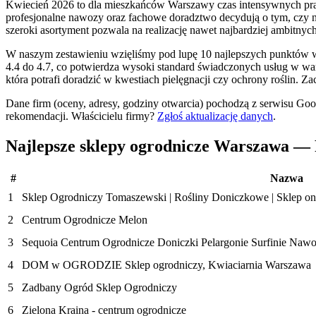
Kwiecień 2026 to dla mieszkańców Warszawy czas intensywnych pra
profesjonalne nawozy oraz fachowe doradztwo decydują o tym, czy nas
szeroki asortyment pozwala na realizację nawet najbardziej ambitny
W naszym zestawieniu wzięliśmy pod lupę 10 najlepszych punktów w s
4.4 do 4.7, co potwierdza wysoki standard świadczonych usług w wars
która potrafi doradzić w kwestiach pielęgnacji czy ochrony roślin.
Dane firm (oceny, adresy, godziny otwarcia) pochodzą z serwisu Go
rekomendacji.
Właścicielu firmy?
Zgłoś aktualizację danych
.
Najlepsze sklepy ogrodnicze Warszawa —
#
Nazwa
1
Sklep Ogrodniczy Tomaszewski | Rośliny Doniczkowe | Sklep on
2
Centrum Ogrodnicze Melon
3
Sequoia Centrum Ogrodnicze Doniczki Pelargonie Surfinie N
4
DOM w OGRODZIE Sklep ogrodniczy, Kwiaciarnia Warszawa
5
Zadbany Ogród Sklep Ogrodniczy
6
Zielona Kraina - centrum ogrodnicze