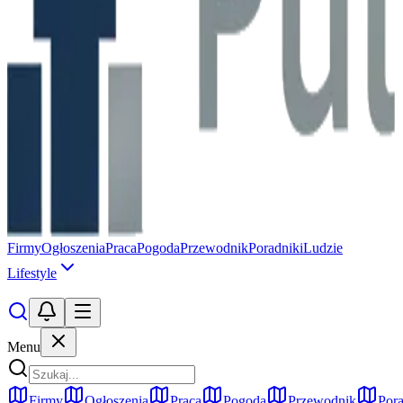
Firmy
Ogłoszenia
Praca
Pogoda
Przewodnik
Poradniki
Ludzie
Lifestyle
Menu
Firmy
Ogłoszenia
Praca
Pogoda
Przewodnik
Pora