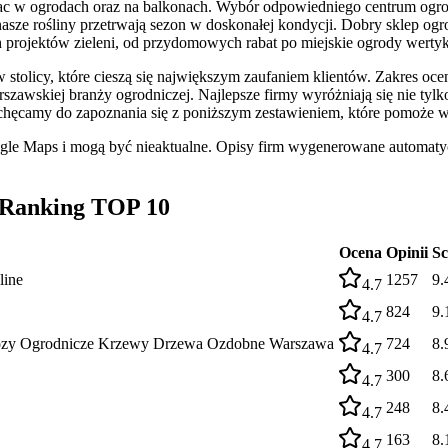
c w ogrodach oraz na balkonach. Wybór odpowiedniego centrum ogrod
ze rośliny przetrwają sezon w doskonałej kondycji. Dobry sklep ogrod
ch projektów zieleni, od przydomowych rabat po miejskie ogrody wertyk
tolicy, które cieszą się największym zaufaniem klientów. Zakres oce
zawskiej branży ogrodniczej. Najlepsze firmy wyróżniają się nie tylko
 Zachęcamy do zapoznania się z poniższym zestawieniem, które pomoże
ogle Maps i mogą być nieaktualne. Opisy firm wygenerowane automatyc
 Ranking TOP 10
Ocena
Opinii
Sc
line
1257
9.
4.7
824
9.
4.7
awozy Ogrodnicze Krzewy Drzewa Ozdobne Warszawa
724
8.
4.7
300
8.
4.7
248
8.
4.7
163
8.
4.7