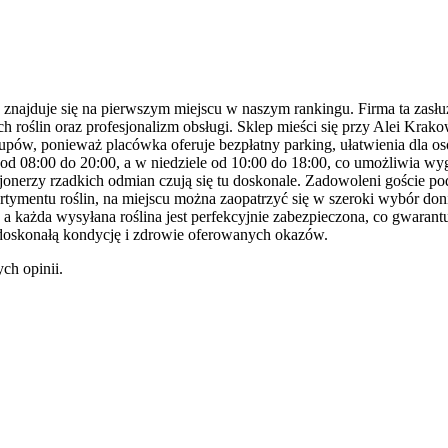
najduje się na pierwszym miejscu w naszym rankingu. Firma ta zasłuż
 roślin oraz profesjonalizm obsługi. Sklep mieści się przy Alei Krako
pów, ponieważ placówka oferuje bezpłatny parking, ułatwienia dla osó
 od 08:00 do 20:00, a w niedziele od 10:00 do 18:00, co umożliwia w
kcjonerzy rzadkich odmian czują się tu doskonale. Zadowoleni goście po
rtymentu roślin, na miejscu można zaopatrzyć się w szeroki wybór do
każda wysyłana roślina jest perfekcyjnie zabezpieczona, co gwarantuje 
m doskonałą kondycję i zdrowie oferowanych okazów.
ch opinii.