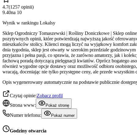
4.7
(
1257
opinii
)
9.40
na
10
Wynik w rankingu Lokalsy
Sklep Ogrodniczy Tomaszewski | Rośliny Doniczkowe | Sklep online z
pozytywnych opinii, które potwierdzają najwyższą jakość oferowanych
mieszkańców stolicy. Klienci mogą liczyć na wyjątkowy komfort zaku
dnia tygodnia, sklep jest otwarty w szerokim przedziale godzinowym
przyjazna i pełna pasji, co sprawia, że zarówno amatorzy, jak i kole
fachową poradą dotyczącą pielęgnacji kwiatów. Oprócz bogatego aso
również wygodne opcje dostawy oraz możliwość odbioru osobistego, a 
wracają, doceniając nie tylko przystępne ceny, ale przede wszystki
Opis wygenerowany automatycznie na podstawie publicznie dostępny
Czytaj opinie:
Zobacz profil
Strona www:
Pokaż stronę
Numer telefonu:
Pokaż numer
Godziny otwarcia