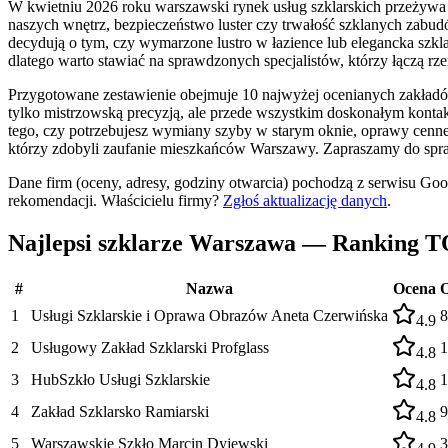
W kwietniu 2026 roku warszawski rynek usług szklarskich przeżywa pra
naszych wnętrz, bezpieczeństwo luster czy trwałość szklanych zabu
decydują o tym, czy wymarzone lustro w łazience lub elegancka szkla
dlatego warto stawiać na sprawdzonych specjalistów, którzy łączą rz
Przygotowane zestawienie obejmuje 10 najwyżej ocenianych zakładów 
tylko mistrzowską precyzją, ale przede wszystkim doskonałym konta
tego, czy potrzebujesz wymiany szyby w starym oknie, oprawy cenneg
którzy zdobyli zaufanie mieszkańców Warszawy. Zapraszamy do sprawd
Dane firm (oceny, adresy, godziny otwarcia) pochodzą z serwisu Go
rekomendacji.
Właścicielu firmy?
Zgłoś aktualizację danych
.
Najlepsi szklarze Warszawa — Ranking T
#
Nazwa
Ocena
O
1
Usługi Szklarskie i Oprawa Obrazów Aneta Czerwińska
8
4.9
2
Usługowy Zakład Szklarski Profglass
1
4.8
3
HubSzkło Usługi Szklarskie
1
4.8
4
Zakład Szklarsko Ramiarski
9
4.8
5
Warszawskie Szkło Marcin Dyjewski
3