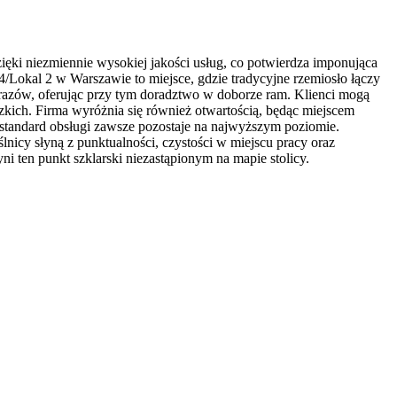
ęki niezmiennie wysokiej jakości usług, co potwierdza imponująca
Lokal 2 w Warszawie to miejsce, gdzie tradycyjne rzemiosło łączy
brazów, oferując przy tym doradztwo w doborze ram. Klienci mogą
dzkich. Firma wyróżnia się również otwartością, będąc miejscem
standard obsługi zawsze pozostaje na najwyższym poziomie.
lnicy słyną z punktualności, czystości w miejscu pracy oraz
ni ten punkt szklarski niezastąpionym na mapie stolicy.