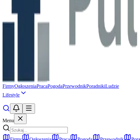
Firmy
Ogłoszenia
Praca
Pogoda
Przewodnik
Poradniki
Ludzie
Lifestyle
Menu
Firmy
Ogłoszenia
Praca
Pogoda
Przewodnik
Pora