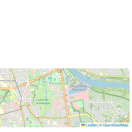
Leaflet
|
©
OpenStreetMap