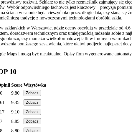
wdziwy rozkwit. Szklarz to nie tylko rzemieślnik zajmujący się cięcie
dów. Wybór odpowiedniego fachowca jest kluczowy – precyzja pomiaru,
na ściana w salonie będą cieszyć oko przez długie lata, czy staną się
emieślniczą tradycję z nowoczesnymi technologiami obróbki szkła.
szklarskich w Warszawie, gdzie oceny oscylują w przedziale od 4.6 do
ktem, doradztwem technicznym oraz umiejętnością radzenia sobie z na
o obrazu, czy montażu wielkoformatowej tafli w trudnych warunkach ar
zenia poniższego zestawienia, które ułatwi podjęcie najlepszej decy
ogle Maps i mogą być nieaktualne. Opisy firm wygenerowane automatyc
OP 10
pinii
Score
Wizytówka
0
9.80
Zobacz
61
9.35
Zobacz
17
9.10
Zobacz
7
8.85
Zobacz
8
8.80
Zobacz