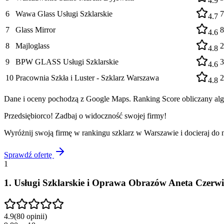
4.9
6
Wawa Glass Usługi Szklarskie
7
4.7
7
Glass Mirror
8
4.6
8
Majloglass
2
4.8
9
BPW GLASS Usługi Szklarskie
3
4.6
10
Pracownia Szkła i Luster - Szklarz Warszawa
2
4.8
Dane i oceny pochodzą z Google Maps. Ranking Score obliczany algo
Przedsiębiorco! Zadbaj o widoczność swojej firmy!
Wyróżnij swoją firmę w rankingu
szklarz
w
Warszawie
i docieraj do
Sprawdź ofertę
1
1
.
Usługi Szklarskie i Oprawa Obrazów Aneta Czerw
4.9
(
80
opinii
)