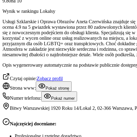
9.80
na
10
Wynik w rankingu Lokalsy
Usługi Szklarskie i Oprawa Obrazów Aneta Czerwińska znajduje się 
ocena 4.9 na 5 gwiazdek wystawiona przez 80 zadowolonych klientów
się z nowoczesnym podejściem do obsługi klienta. Specjalizują się 
korzystać z wycen online oraz usług realizowanych na miejscu, a lok
przyjaznym dla osób LGBTQ+ oraz transpłciowych. Choć dokładne go
Atmosfera w zakładzie jest niezwykle serdeczna i rodzinna, co sprawi
niesamowitej dbałości o najdrobniejsze detale. Wiele osób podkreśla, 
Opis wygenerowany automatycznie na podstawie publicznie dostępny
Czytaj opinie:
Zobacz profil
Strona www:
Pokaż stronę
Numer telefonu:
Pokaż numer
Bitwy Warszawskiej 1920 Roku 14/Lokal 2, 02-366 Warszawa, 
Najczęściej doceniane:
Profesjonalne i rzetelne doradztwo