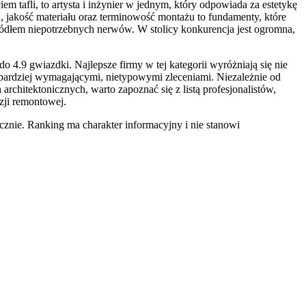
m tafli, to artysta i inżynier w jednym, który odpowiada za estetykę
 jakość materiału oraz terminowość montażu to fundamenty, które
 źródłem niepotrzebnych nerwów. W stolicy konkurencja jest ogromna,
 4.9 gwiazdki. Najlepsze firmy w tej kategorii wyróżniają się nie
jbardziej wymagającymi, nietypowymi zleceniami. Niezależnie od
chitektonicznych, warto zapoznać się z listą profesjonalistów,
zji remontowej.
znie. Ranking ma charakter informacyjny i nie stanowi