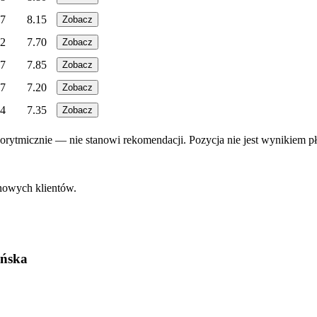
7
8.15
Zobacz
2
7.70
Zobacz
7
7.85
Zobacz
7
7.20
Zobacz
4
7.35
Zobacz
rytmicznie — nie stanowi rekomendacji. Pozycja nie jest wynikiem pł
 nowych klientów.
ińska