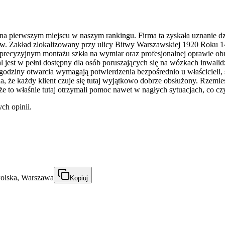
na pierwszym miejscu w naszym rankingu. Firma ta zyskała uznanie dzi
. Zakład zlokalizowany przy ulicy Bitwy Warszawskiej 1920 Roku 14/
w precyzyjnym montażu szkła na wymiar oraz profesjonalnej oprawie o
al jest w pełni dostępny dla osób poruszających się na wózkach inwali
dziny otwarcia wymagają potwierdzenia bezpośrednio u właścicieli, 
a, że każdy klient czuje się tutaj wyjątkowo dobrze obsłużony. Rzemieś
że to właśnie tutaj otrzymali pomoc nawet w nagłych sytuacjach, co czy
ch opinii.
Polska, Warszawa
Kopiuj