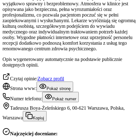
wyjątkowo sprawny i bezproblemowy. Atmosfera w klinice jest
opisywana jako bezpieczna, pełna wyrozumiałości oraz
profesjonalizmu, co pozwala pacjentom poczuć się w pełni
zaopiekowanymi i wysłuchanymi. Lekarze wyróżniają się ogromną
kulturą osobistą, szczegółowym podejściem do wywiadu
medycznego oraz indywidualnym traktowaniem potrzeb każdej
osoby. Wygodne płatności internetowe oraz uprzejmość personelu
recepcji dodatkowo podnoszą komfort korzystania z usług tego
renomowanego centrum zdrowia psychicznego.
Opis wygenerowany automatycznie na podstawie publicznie
dostępnych opinii.
Czytaj opinie:
Zobacz profil
Strona www:
Pokaż stronę
Numer telefonu:
Pokaż numer
Tadeusza Boya-Żeleńskiego 6, 00-621 Warszawa, Polska,
Warszawa
Kopiuj
Najczęściej doceniane: