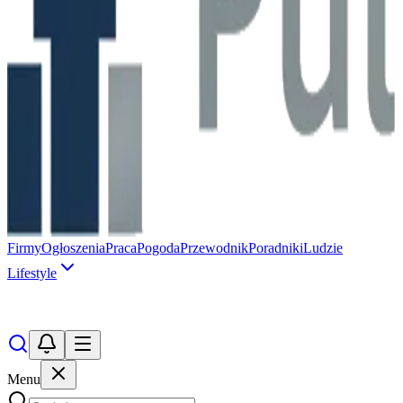
Firmy
Ogłoszenia
Praca
Pogoda
Przewodnik
Poradniki
Ludzie
Lifestyle
Menu