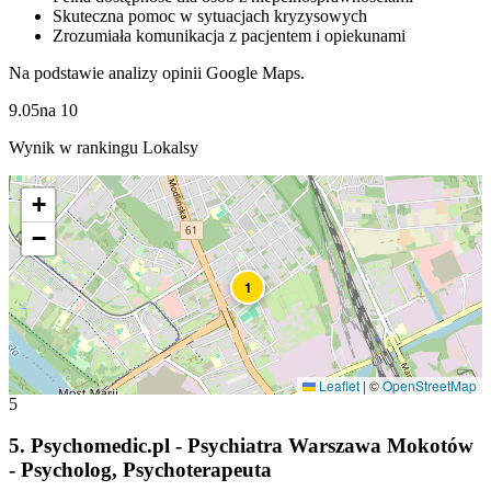
Skuteczna pomoc w sytuacjach kryzysowych
Zrozumiała komunikacja z pacjentem i opiekunami
Na podstawie analizy opinii Google Maps.
9.05
na
10
Wynik w rankingu Lokalsy
+
−
1
Leaflet
|
©
OpenStreetMap
5
5
.
Psychomedic.pl - Psychiatra Warszawa Mokotów
- Psycholog, Psychoterapeuta