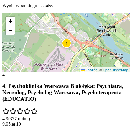
Wynik w rankingu Lokalsy
+
−
1
Leaflet
|
©
OpenStreetMap
4
4
.
Psychoklinika Warszawa Białołęka: Psychiatra,
Neurolog, Psycholog Warszawa, Psychoterapeuta
(EDUCATIO)
4.9
(
377
opinii
)
9.05
na
10