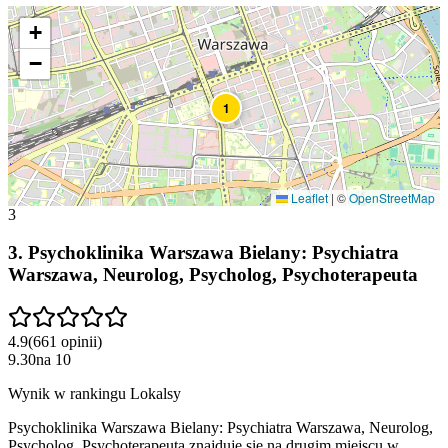
+
−
1
Leaflet
|
©
OpenStreetMap
3
3
.
Psychoklinika Warszawa Bielany: Psychiatra
Warszawa, Neurolog, Psycholog, Psychoterapeuta
4.9
(
661
opinii
)
9.30
na
10
Wynik w rankingu Lokalsy
Psychoklinika Warszawa Bielany: Psychiatra Warszawa, Neurolog,
Psycholog, Psychoterapeuta znajduje się na drugim miejscu w