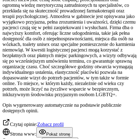
ogromną wiedzę merytoryczną zatrudnionych tu specjalistów, co
przekłada się na skuteczność prowadzonej farmakoterapii oraz
terapii psychologicznej. Atmosfera w gabinecie jest opisywana jako
wyjątkowo przyjazna, pełna zrozumienia i uważności, dzięki czemu
pacjenci czują się w pełni zaopiekowani i wysłuchani. Firma dba o
najwyższy komfort, oferując liczne udogodnienia, takie jak pełna
dostępność dla osób z niepełnosprawnościami, miejsca dla osób na
wózkach, toalety unisex oraz specjalne pomieszczenie do karmienia
niemowląt. W kwestii logistycznej pacjenci mogą korzystać z
bezpłatnych oraz płatnych miejsc parkingowych, a wizyty odbywają
się po wcześniejszym umówieniu terminu, co gwarantuje sprawną
organizację czasu. Choć szczegółowe godziny otwarcia wymagają
indywidualnego ustalenia, elastyczność placówki pozwala na
dopasowanie wizyt do potrzeb pacjentów, w tym także w formie
online. To miejsce, w którym każdy, niezależnie od wieku czy
potrzeb, może liczyć na życzliwe wsparcie w bezpiecznym,
inkluzywnym środowisku przyjaznym osobom LGBTQ+.
Opis wygenerowany automatycznie na podstawie publicznie
dostępnych opinii.
Czytaj opinie:
Zobacz profil
Strona www:
Pokaż stronę