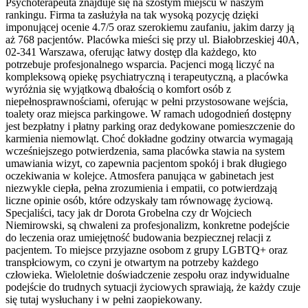
Psychoterapeuta znajduje się na szóstym miejscu w naszym
rankingu. Firma ta zasłużyła na tak wysoką pozycję dzięki
imponującej ocenie 4.7/5 oraz szerokiemu zaufaniu, jakim darzy ją
aż 768 pacjentów. Placówka mieści się przy ul. Białobrzeskiej 40A,
02-341 Warszawa, oferując łatwy dostęp dla każdego, kto
potrzebuje profesjonalnego wsparcia. Pacjenci mogą liczyć na
kompleksową opiekę psychiatryczną i terapeutyczną, a placówka
wyróżnia się wyjątkową dbałością o komfort osób z
niepełnosprawnościami, oferując w pełni przystosowane wejścia,
toalety oraz miejsca parkingowe. W ramach udogodnień dostępny
jest bezpłatny i płatny parking oraz dedykowane pomieszczenie do
karmienia niemowląt. Choć dokładne godziny otwarcia wymagają
wcześniejszego potwierdzenia, sama placówka stawia na system
umawiania wizyt, co zapewnia pacjentom spokój i brak długiego
oczekiwania w kolejce. Atmosfera panująca w gabinetach jest
niezwykle ciepła, pełna zrozumienia i empatii, co potwierdzają
liczne opinie osób, które odzyskały tam równowagę życiową.
Specjaliści, tacy jak dr Dorota Grobelna czy dr Wojciech
Niemirowski, są chwaleni za profesjonalizm, konkretne podejście
do leczenia oraz umiejętność budowania bezpiecznej relacji z
pacjentem. To miejsce przyjazne osobom z grupy LGBTQ+ oraz
transpłciowym, co czyni je otwartym na potrzeby każdego
człowieka. Wieloletnie doświadczenie zespołu oraz indywidualne
podejście do trudnych sytuacji życiowych sprawiają, że każdy czuje
się tutaj wysłuchany i w pełni zaopiekowany.