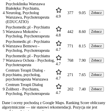
Psychoklinika Warszawa
Białołęka: Psychiatra,
4
Neurolog, Psycholog
377
9.05
Zobacz
4.9
Warszawa, Psychoterapeuta
(EDUCATIO)
Psychomedic.pl - Psychiatra
5
Warszawa Mokotów -
442
8.60
Zobacz
4.8
Psycholog, Psychoterapeuta
Psychomedic.pl - Psychiatra
6
Warszawa Bemowo -
771
8.15
Zobacz
4.7
Psycholog, Psychoterapeuta
Psychomedic.pl - Psychiatra
7
Warszawa Ochota - Psycholog,
768
7.90
Zobacz
4.7
Psychoterapeuta
Centrum Terapii Dialog -
8
psychiatra, psycholog,
271
7.65
Zobacz
4.7
psychoterapeuta Warszawa
Centrum Terapii Dialog
9
Żoliborz - Psychiatra,
202
7.40
Zobacz
4.7
Psycholog, Psychoterapeuta
Dane i oceny pochodzą z Google Maps. Ranking Score obliczany
algorytmicznie — nie stanowi rekomendacji. Pozycja nie jest