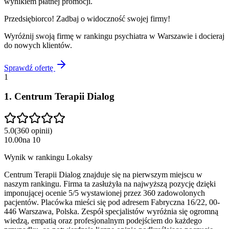
wynikiem płatnej promocji.
Przedsiębiorco! Zadbaj o widoczność swojej firmy!
Wyróżnij swoją firmę w rankingu
psychiatra
w
Warszawie
i docieraj
do nowych klientów.
Sprawdź ofertę
1
1
.
Centrum Terapii Dialog
5.0
(
360
opinii
)
10.00
na
10
Wynik w rankingu Lokalsy
Centrum Terapii Dialog znajduje się na pierwszym miejscu w
naszym rankingu. Firma ta zasłużyła na najwyższą pozycję dzięki
imponującej ocenie 5/5 wystawionej przez 360 zadowolonych
pacjentów. Placówka mieści się pod adresem Fabryczna 16/22, 00-
446 Warszawa, Polska. Zespół specjalistów wyróżnia się ogromną
wiedzą, empatią oraz profesjonalnym podejściem do każdego