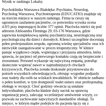
Wynik w rankingu Lokalsy
Psychoklinika Warszawa Białołęka: Psychiatra, Neurolog,
Psycholog Warszawa, Psychoterapeuta (EDUCATIO) znajduje się
na trzecim miejscu w naszym rankingu. Firma ta cieszy się
ogromnym zaufaniem pacjentów, co potwierdza wysoka ocena
4.9/5 przy imponującej liczbie 377 opinii. Placówka mieści się pod
adresem Aleksandra Fleminga 29, 03-176 Warszawa, gdzie
zapewnia kompleksową opiekę psychiatryczną, neurologiczną oraz
psychologiczną dla dzieci i dorosłych. Klienci szczególnie doceniają
pełen profesjonalizm zespołu, ogromną wiedzę specjalistów oraz ich
niezwykłe zaangażowanie w proces terapeutyczny. W klinice
panuje wyjątkowo ciepła, wspierająca i przyjazna atmosfera, która
sprawia, że pacjenci od pierwszego kontaktu czują się bezpiecznie i
zrozumiani. Personel wykazuje się najwyższą empatią, potrafiąc
skutecznie wspierać nawet w najtrudniejszych chwilach
kryzysowych. Placówka została doskonale przystosowana do
potrzeb wszystkich odwiedzających, oferując wygodne podjazdy
oraz toalety dla osób na wózkach inwalidzkich. W obiekcie zadbano
o pełen komfort, w tym dostępność toalet unisex oraz profesjonalną
obsługę w recepcji. Choć godziny otwarcia są ustalane
indywidualnie, placówka kładzie duży nacisk na sprawną
organizację pracy, zalecając wcześniejsze umówienie wizyty, co
pozwala na zachowanie najwyższych standardów obsługi. To
miejsce, w którym mądre podejście do pacjenta łączy się z