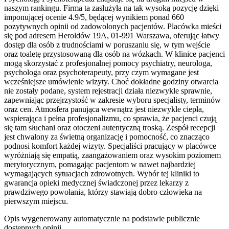
naszym rankingu. Firma ta zasłużyła na tak wysoką pozycję dzięki
imponującej ocenie 4.9/5, będącej wynikiem ponad 660
pozytywnych opinii od zadowolonych pacjentów. Placówka mieści
się pod adresem Heroldów 19A, 01-991 Warszawa, oferując łatwy
dostęp dla osób z trudnościami w poruszaniu się, w tym wejście
oraz toaletę przystosowaną dla osób na wózkach. W klinice pacjenci
mogą skorzystać z profesjonalnej pomocy psychiatry, neurologa,
psychologa oraz psychoterapeuty, przy czym wymagane jest
wcześniejsze umówienie wizyty. Choć dokładne godziny otwarcia
nie zostały podane, system rejestracji działa niezwykle sprawnie,
zapewniając przejrzystość w zakresie wyboru specjalisty, terminów
oraz cen. Atmosfera panująca wewnątrz jest niezwykle ciepła,
wspierająca i pełna profesjonalizmu, co sprawia, że pacjenci czują
się tam słuchani oraz otoczeni autentyczną troską. Zespół recepcji
jest chwalony za świetną organizację i pomocność, co znacząco
podnosi komfort każdej wizyty. Specjaliści pracujący w placówce
wyróżniają się empatią, zaangażowaniem oraz wysokim poziomem
merytorycznym, pomagając pacjentom w nawet najbardziej
wymagających sytuacjach zdrowotnych. Wybór tej kliniki to
gwarancja opieki medycznej świadczonej przez lekarzy z
prawdziwego powołania, którzy stawiają dobro człowieka na
pierwszym miejscu.
Opis wygenerowany automatycznie na podstawie publicznie
dostępnych opinii.