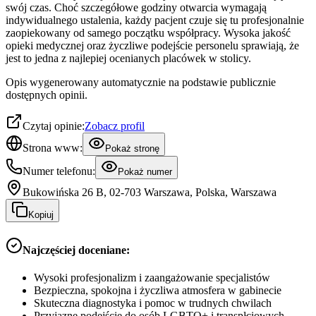
swój czas. Choć szczegółowe godziny otwarcia wymagają
indywidualnego ustalenia, każdy pacjent czuje się tu profesjonalnie
zaopiekowany od samego początku współpracy. Wysoka jakość
opieki medycznej oraz życzliwe podejście personelu sprawiają, że
jest to jedna z najlepiej ocenianych placówek w stolicy.
Opis wygenerowany automatycznie na podstawie publicznie
dostępnych opinii.
Czytaj opinie:
Zobacz profil
Strona www:
Pokaż stronę
Numer telefonu:
Pokaż numer
Bukowińska 26 B, 02-703 Warszawa, Polska, Warszawa
Kopiuj
Najczęściej doceniane:
Wysoki profesjonalizm i zaangażowanie specjalistów
Bezpieczna, spokojna i życzliwa atmosfera w gabinecie
Skuteczna diagnostyka i pomoc w trudnych chwilach
Przyjazne podejście do osób LGBTQ+ i transpłciowych