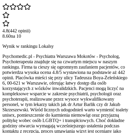
4.8
(
442
opinii
)
8.60
na
10
Wynik w rankingu Lokalsy
Psychomedic.pl - Psychiatra Warszawa Mokotów - Psycholog,
Psychoterapeuta znajduje się na czwartym miejscu w naszym
rankingu. Firma ta cieszy się ogromnym zaufaniem pacjentów, co
potwierdza wysoka ocena 4.8/5 wystawiona na podstawie aż 442
opinii. Placówka mieści się przy ulicy Tadeusza Boya-Żeleńskiego
6, 00-621 w Warszawie, oferując łatwy dostęp dla osób
korzystających z wózków inwalidzkich. Pacjenci mogą liczyć na
kompleksowe wsparcie w zakresie psychiatrii, psychologii oraz
psychoterapii, realizowane przez wysoce wykwalifikowany
personel, w tym lekarzy takich jak dr Artur Barlik czy dr Jakub
Skrzeszewski. Wśród licznych udogodnień warto wymienić toalety
unisex, pomieszczenie do karmienia niemowląt oraz przyjazną
politykę wobec osób LGBTQ+ i transpłciowych. Choć dokładne
godziny otwarcia wymagają wcześniejszego ustalenia podczas
kontaktu z recepcją, proces umawiania wizyt jest oceniany jako