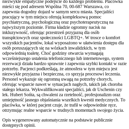
niezwykle empatyczne podejście do każdego problemu. Placówka
mieści się pod adresem Wspólna 70, 00-687 Warszawa, co
zapewnia dogodny dojazd w samym sercu miasta. Specjaliści
pracujący w tym miejscu oferują kompleksową pomoc
psychiatryczną, psychologiczną oraz psychoterapeutyczną na
najwyższym poziomie. Firma kładzie ogromny nacisk na
inkluzywność, oferując przestrzeń przyjazną dla osób
transpłciowych oraz społeczności LGBTQ+. W trosce o komfort
wszystkich pacjentów, lokal wyposażono w ułatwienia dostępu dla
osób poruszających się na wózkach inwalidzkich, w tym
odpowiednią toaletę. Choć godziny otwarcia wymagają
wcześniejszego ustalenia telefonicznego lub internetowego, system
rezerwacji działa bardzo sprawnie i zapewnia szybki kontakt w razie
potrzeby. Pacjenci podkreślają, że atmosfera w tym miejscu jest
niezwykle przyjazna i bezpieczna, co sprzyja procesowi leczenia.
Personel wykazuje się ogromną uwagą na potrzeby chorych,
oferując wsparcie nawet w sytuacjach nagłych, takich jak choroba
stałego lekarza. Wykwalifikowani specjaliści, jak dr Uschenin czy
lek. Hubert Sońta, są chwaleni za rzetelność, profesjonalizm oraz
umiejętność jasnego objaśniania wszelkich kwestii medycznych. To
placówka, w której pacjent czuje, że trafił w odpowiednie ręce,
otrzymując realne wsparcie w trudnych momentach swojego życia.
Opis wygenerowany automatycznie na podstawie publicznie
dostępnych opinii.