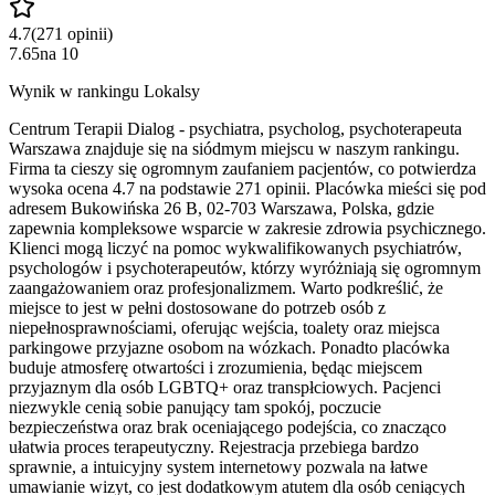
4.7
(
271
opinii
)
7.65
na
10
Wynik w rankingu Lokalsy
Centrum Terapii Dialog - psychiatra, psycholog, psychoterapeuta
Warszawa znajduje się na siódmym miejscu w naszym rankingu.
Firma ta cieszy się ogromnym zaufaniem pacjentów, co potwierdza
wysoka ocena 4.7 na podstawie 271 opinii. Placówka mieści się pod
adresem Bukowińska 26 B, 02-703 Warszawa, Polska, gdzie
zapewnia kompleksowe wsparcie w zakresie zdrowia psychicznego.
Klienci mogą liczyć na pomoc wykwalifikowanych psychiatrów,
psychologów i psychoterapeutów, którzy wyróżniają się ogromnym
zaangażowaniem oraz profesjonalizmem. Warto podkreślić, że
miejsce to jest w pełni dostosowane do potrzeb osób z
niepełnosprawnościami, oferując wejścia, toalety oraz miejsca
parkingowe przyjazne osobom na wózkach. Ponadto placówka
buduje atmosferę otwartości i zrozumienia, będąc miejscem
przyjaznym dla osób LGBTQ+ oraz transpłciowych. Pacjenci
niezwykle cenią sobie panujący tam spokój, poczucie
bezpieczeństwa oraz brak oceniającego podejścia, co znacząco
ułatwia proces terapeutyczny. Rejestracja przebiega bardzo
sprawnie, a intuicyjny system internetowy pozwala na łatwe
umawianie wizyt, co jest dodatkowym atutem dla osób ceniących