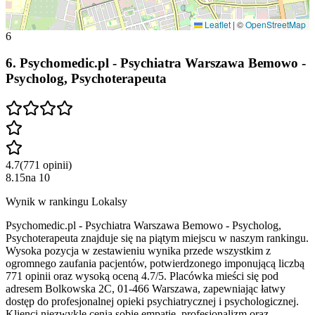
Leaflet
|
©
OpenStreetMap
6
6
.
Psychomedic.pl - Psychiatra Warszawa Bemowo -
Psycholog, Psychoterapeuta
4.7
(
771
opinii
)
8.15
na
10
Wynik w rankingu Lokalsy
Psychomedic.pl - Psychiatra Warszawa Bemowo - Psycholog,
Psychoterapeuta znajduje się na piątym miejscu w naszym rankingu.
Wysoka pozycja w zestawieniu wynika przede wszystkim z
ogromnego zaufania pacjentów, potwierdzonego imponującą liczbą
771 opinii oraz wysoką oceną 4.7/5. Placówka mieści się pod
adresem Bolkowska 2C, 01-466 Warszawa, zapewniając łatwy
dostęp do profesjonalnej opieki psychiatrycznej i psychologicznej.
Klienci niezwykle cenią sobie empatię, profesjonalizm oraz