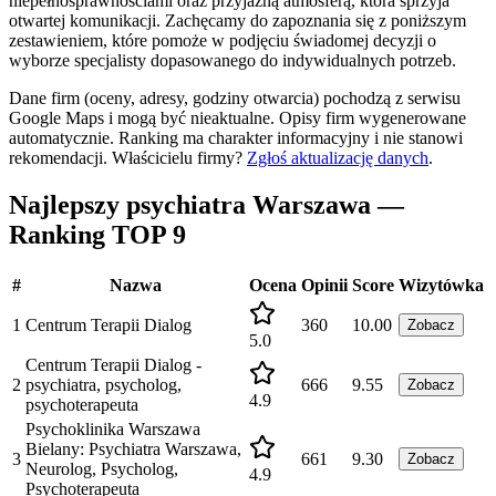
niepełnosprawnościami oraz przyjazną atmosferą, która sprzyja
otwartej komunikacji. Zachęcamy do zapoznania się z poniższym
zestawieniem, które pomoże w podjęciu świadomej decyzji o
wyborze specjalisty dopasowanego do indywidualnych potrzeb.
Dane firm (oceny, adresy, godziny otwarcia) pochodzą z serwisu
Google Maps i mogą być nieaktualne. Opisy firm wygenerowane
automatycznie. Ranking ma charakter informacyjny i nie stanowi
rekomendacji.
Właścicielu firmy?
Zgłoś aktualizację danych
.
Najlepszy psychiatra Warszawa —
Ranking TOP 9
#
Nazwa
Ocena
Opinii
Score
Wizytówka
1
Centrum Terapii Dialog
360
10.00
Zobacz
5.0
Centrum Terapii Dialog -
2
psychiatra, psycholog,
666
9.55
Zobacz
4.9
psychoterapeuta
Psychoklinika Warszawa
Bielany: Psychiatra Warszawa,
3
661
9.30
Zobacz
Neurolog, Psycholog,
4.9
Psychoterapeuta