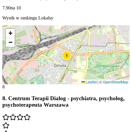
7.90
na
10
Wynik w rankingu Lokalsy
+
−
1
Leaflet
|
©
OpenStreetMap
8
8
.
Centrum Terapii Dialog - psychiatra, psycholog,
psychoterapeuta Warszawa