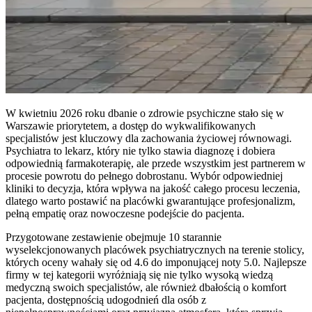
W kwietniu 2026 roku dbanie o zdrowie psychiczne stało się w
Warszawie priorytetem, a dostęp do wykwalifikowanych
specjalistów jest kluczowy dla zachowania życiowej równowagi.
Psychiatra to lekarz, który nie tylko stawia diagnozę i dobiera
odpowiednią farmakoterapię, ale przede wszystkim jest partnerem w
procesie powrotu do pełnego dobrostanu. Wybór odpowiedniej
kliniki to decyzja, która wpływa na jakość całego procesu leczenia,
dlatego warto postawić na placówki gwarantujące profesjonalizm,
pełną empatię oraz nowoczesne podejście do pacjenta.
Przygotowane zestawienie obejmuje 10 starannie
wyselekcjonowanych placówek psychiatrycznych na terenie stolicy,
których oceny wahały się od 4.6 do imponującej noty 5.0. Najlepsze
firmy w tej kategorii wyróżniają się nie tylko wysoką wiedzą
medyczną swoich specjalistów, ale również dbałością o komfort
pacjenta, dostępnością udogodnień dla osób z