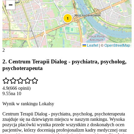
−
1
Leaflet
|
©
OpenStreetMap
2
2
.
Centrum Terapii Dialog - psychiatra, psycholog,
psychoterapeuta
4.9
(
666
opinii
)
9.55
na
10
Wynik w rankingu Lokalsy
Centrum Terapii Dialog - psychiatra, psycholog, psychoterapeuta
znajduje się na dziewiątym miejscu w naszym rankingu. Wysoka
pozycja placówki wynika przede wszystkim z doskonałych ocen
pacjentów, którzy doceniają profesjonalizm kadry medycznej oraz