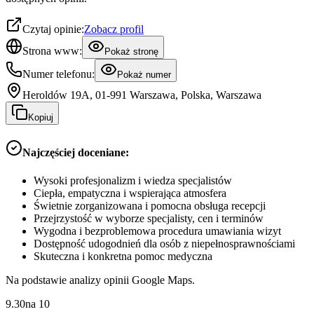
Czytaj opinie:
Zobacz profil
Strona www:
Pokaż stronę
Numer telefonu:
Pokaż numer
Heroldów 19A, 01-991 Warszawa, Polska, Warszawa
Kopiuj
Najczęściej doceniane:
Wysoki profesjonalizm i wiedza specjalistów
Ciepła, empatyczna i wspierająca atmosfera
Świetnie zorganizowana i pomocna obsługa recepcji
Przejrzystość w wyborze specjalisty, cen i terminów
Wygodna i bezproblemowa procedura umawiania wizyt
Dostępność udogodnień dla osób z niepełnosprawnościami
Skuteczna i konkretna pomoc medyczna
Na podstawie analizy opinii Google Maps.
9.30
na
10