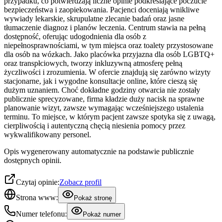
przypadku, co potwierdzają liczne opinie podkreślające poczucie
bezpieczeństwa i zaopiekowania. Pacjenci doceniają wnikliwe
wywiady lekarskie, skrupulatne zlecanie badań oraz jasne
tłumaczenie diagnoz i planów leczenia. Centrum stawia na pełną
dostępność, oferując udogodnienia dla osób z
niepełnosprawnościami, w tym miejsca oraz toalety przystosowane
dla osób na wózkach. Jako placówka przyjazna dla osób LGBTQ+
oraz transpłciowych, tworzy inkluzywną atmosferę pełną
życzliwości i zrozumienia. W ofercie znajdują się zarówno wizyty
stacjonarne, jak i wygodne konsultacje online, które cieszą się
dużym uznaniem. Choć dokładne godziny otwarcia nie zostały
publicznie sprecyzowane, firma kładzie duży nacisk na sprawne
planowanie wizyt, zawsze wymagając wcześniejszego ustalenia
terminu. To miejsce, w którym pacjent zawsze spotyka się z uwagą,
cierpliwością i autentyczną chęcią niesienia pomocy przez
wykwalifikowany personel.
Opis wygenerowany automatycznie na podstawie publicznie
dostępnych opinii.
Czytaj opinie:
Zobacz profil
Strona www:
Pokaż stronę
Numer telefonu:
Pokaż numer