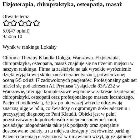
Fizjoterapia, chiropraktyka, osteopatia, masaż
Otwarte teraz
5.0
(
47
opinii
)
9.50
na
10
Wynik w rankingu Lokalsy
Chiroma Therapy Klaudia Dołęga, Warszawa. Fizjoterapia,
chiropraktyka, osteopatia, masaż znajduje się na trzecim miejscu w
naszym rankingu. Firma ta zasłużyła na tak wysokie wyróżnienie
dzięki wyjątkowej skuteczności terapeutycznej, potwierdzonej
oceną 5/5 od aż 47 zadowolonych pacjentów. Profesjonalny gabinet
mieści się pod adresem Al. Prymasa Tysiąclecia 83A/232 w
Warszawie, oferując kompleksowe wsparcie w zakresie fizjoterapii,
chiropraktyki, osteopatii oraz profesjonalnego masażu leczniczego.
Pacjenci podkreślają, że już po pierwszej wizycie odczuwają
znaczną ulgę w bólu, co świadczy o ogromnym doświadczeniu i
precyzyjnej diagnostyce Pani Klaudii. Obiekt jest w pełni
przystosowany do potrzeb osób z niepełnosprawnościami,
posiadając udogodnienia takie jak podjazdy oraz specjalnie
dostosowane toalety, a na miejscu dostępny jest również parking.
Klienci doceniają elastyczność w umawianiu wizyt, gdyż gabinet