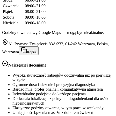
Środa
08:00–21:00
Czwartek
08:00–21:00
Piątek
08:00–21:00
Sobota
09:00–18:00
Niedziela
09:00–18:00
Godziny otwarcia wg Google Maps — mogą być nieaktualne.
Al. Prymasa Tysiąclecia 83A/232, 01-242 Warszawa, Polska,
Warszawa
Kopiuj
Najczęściej doceniane:
Wysoka skuteczność zabiegów odczuwalna już po pierwszej
wizycie
Ogromne doświadczenie i precyzyjna diagnostyka
Bardzo miła, profesjonalna i komunikatywna atmosfera
Indywidualne podejście do każdego pacjenta
Doskonała lokalizacja z pełnymi udogodnieniami dla osób
niepełnosprawnych
Elastyczne godziny otwarcia, w tym praca w weekendy
Umiejętność łączenia masażu z doborem ćwiczeń