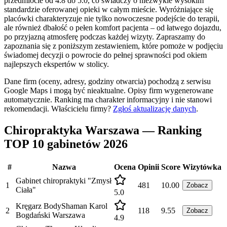
przedmiocie od 4.8 do 5.0, co świadczy o niezwykle wysokim
standardzie oferowanej opieki w całym mieście. Wyróżniające się
placówki charakteryzuje nie tylko nowoczesne podejście do terapii,
ale również dbałość o pełen komfort pacjenta – od łatwego dojazdu,
po przyjazną atmosferę podczas każdej wizyty. Zapraszamy do
zapoznania się z poniższym zestawieniem, które pomoże w podjęciu
świadomej decyzji o powrocie do pełnej sprawności pod okiem
najlepszych ekspertów w stolicy.
Dane firm (oceny, adresy, godziny otwarcia) pochodzą z serwisu
Google Maps i mogą być nieaktualne. Opisy firm wygenerowane
automatycznie. Ranking ma charakter informacyjny i nie stanowi
rekomendacji.
Właścicielu firmy?
Zgłoś aktualizację danych
.
Chiropraktyka Warszawa — Ranking
TOP 10 gabinetów 2026
#
Nazwa
Ocena
Opinii
Score
Wizytówka
Gabinet chiropraktyki "Zmysł
1
481
10.00
Zobacz
Ciała"
5.0
Kręgarz BodyShaman Karol
2
118
9.55
Zobacz
Bogdański Warszawa
4.9