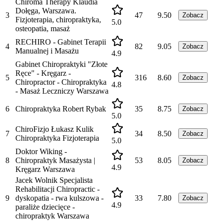
Chiroma Therapy Klaudia
Dołęga, Warszawa.
3
47
9.50
Zobacz
Fizjoterapia, chiropraktyka,
5.0
osteopatia, masaż
RECHIRO - Gabinet Terapii
4
82
9.05
Zobacz
Manualnej i Masażu
4.9
Gabinet Chiropraktyki "Złote
Ręce" - Kręgarz -
5
316
8.60
Zobacz
Chiropractor - Chiropraktyka
4.8
- Masaż Leczniczy Warszawa
6
Chiropraktyka Robert Rybak
35
8.75
Zobacz
5.0
ChiroFizjo Łukasz Kulik
7
34
8.50
Zobacz
Chiropraktyka Fizjoterapia
5.0
Doktor Wiking -
8
Chiropraktyk Masażysta |
53
8.05
Zobacz
4.9
Kręgarz Warszawa
Jacek Wolnik Specjalista
Rehabilitacji Chiropractic -
9
dyskopatia - rwa kulszowa -
33
7.80
Zobacz
4.9
paraliże dziecięce -
chiropraktyk Warszawa