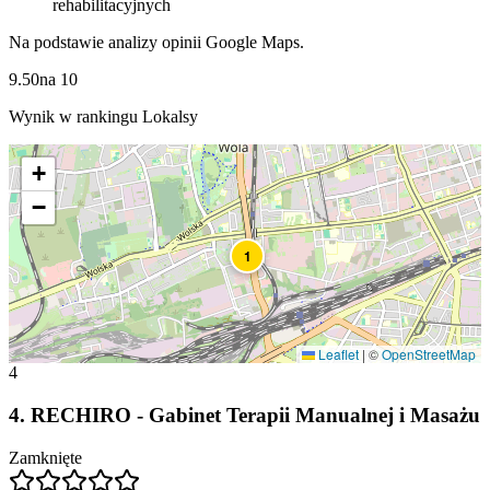
rehabilitacyjnych
Na podstawie analizy opinii Google Maps.
9.50
na
10
Wynik w rankingu Lokalsy
+
−
1
Leaflet
|
©
OpenStreetMap
4
4
.
RECHIRO - Gabinet Terapii Manualnej i Masażu
Zamknięte