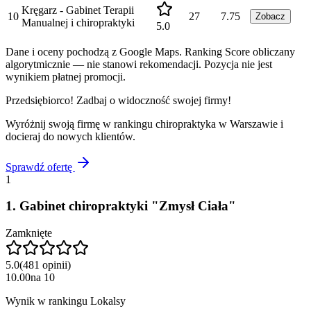
Kręgarz - Gabinet Terapii
10
27
7.75
Zobacz
Manualnej i chiropraktyki
5.0
Dane i oceny pochodzą z Google Maps. Ranking Score obliczany
algorytmicznie — nie stanowi rekomendacji. Pozycja nie jest
wynikiem płatnej promocji.
Przedsiębiorco! Zadbaj o widoczność swojej firmy!
Wyróżnij swoją firmę w rankingu
chiropraktyka
w
Warszawie
i
docieraj do nowych klientów.
Sprawdź ofertę
1
1
.
Gabinet chiropraktyki "Zmysł Ciała"
Zamknięte
5.0
(
481
opinii
)
10.00
na
10
Wynik w rankingu Lokalsy