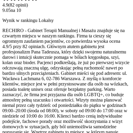
4.9
(
82
opinii
)
9.05
na
10
Wynik w rankingu Lokalsy
RECHIRO - Gabinet Terapii Manualnej i Masażu znajduje się na
czwartym miejscu w naszym rankingu. Firma ta cieszy się
ogromnym zaufaniem pacjentów, co potwierdza wysoka ocena
4.9/5 przy 82 opiniach. Głównym atutem gabinetu jest
profesjonalizm Pana Tadeusza, który dzięki swojemu naturalnemu
darowi i intuicji skutecznie pomaga w bólach kręgosłupa, szyi,
kolan oraz bioder. Pacjenci podkreślają, że już po pierwszej wizycie
odczuwają znaczną ulgę, odzyskując pełną ruchomość nawet po
bardzo silnych przeciążeniach. Gabinet mieści się pod adresem: ul.
Wacława Lachmana 6, 02-786 Warszawa. Z myślą o komforcie
klientów, miejsce jest w pełni przystosowane dla osób na wózkach,
posiada toaletę unisex oraz oferuje bezpłatny parking. Warto
zaznaczyć, że firma jest przyjazna dla osób LGBTQ+, co buduje
atmosferę pełną szacunku i otwartości. Wizyty można planować
niemal przez cały tydzień: od poniedziałku do piątku w godzinach
09:00–20:00 (środa od 08:00), w soboty od 09:00 do 17:00 oraz w
niedziele od 10:00 do 16:00. Klienci bardzo cenią indywidualne
podejście, fachowe porady oraz możliwość skorzystania z wizyt
domowych w sytuacjach, gdy ból uniemożliwia samodzielne
poruszanie się. Wnętrze gabinetu to miejsce, w którym panuje