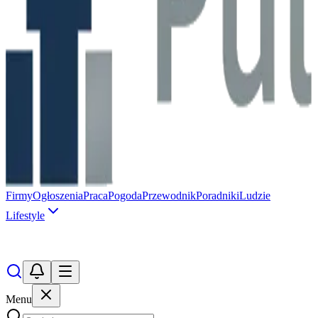
Firmy
Ogłoszenia
Praca
Pogoda
Przewodnik
Poradniki
Ludzie
Lifestyle
Menu