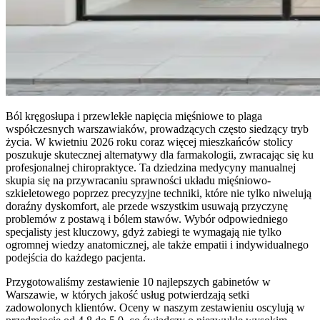
Ból kręgosłupa i przewlekłe napięcia mięśniowe to plaga
współczesnych warszawiaków, prowadzących często siedzący tryb
życia. W kwietniu 2026 roku coraz więcej mieszkańców stolicy
poszukuje skutecznej alternatywy dla farmakologii, zwracając się ku
profesjonalnej chiropraktyce. Ta dziedzina medycyny manualnej
skupia się na przywracaniu sprawności układu mięśniowo-
szkieletowego poprzez precyzyjne techniki, które nie tylko niwelują
doraźny dyskomfort, ale przede wszystkim usuwają przyczynę
problemów z postawą i bólem stawów. Wybór odpowiedniego
specjalisty jest kluczowy, gdyż zabiegi te wymagają nie tylko
ogromnej wiedzy anatomicznej, ale także empatii i indywidualnego
podejścia do każdego pacjenta.
Przygotowaliśmy zestawienie 10 najlepszych gabinetów w
Warszawie, w których jakość usług potwierdzają setki
zadowolonych klientów. Oceny w naszym zestawieniu oscylują w