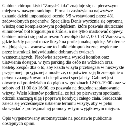
Gabinet chiropraktyki "Zmysł Ciała" znajduje się na pierwszym
miejscu w naszym rankingu. Firma ta zasłużyła na najwyższe
uznanie dzięki imponującej ocenie 5/5 wystawionej przez 481
zadowolonych pacjentów. Specjalista Denis wyróżnia się ogromną
wiedzą oraz kompleksowym podejściem, które pozwala skutecznie
eliminować ból kręgosłupa u źródła, a nie tylko maskować objawy.
Gabinet mieści się pod adresem Nowolipki 6/67, 00-153 Warszawa,
gdzie każdy pacjent może liczyć na profesjonalną opiekę. W ofercie
znajdują się zaawansowane techniki chiropraktyczne, wspierane
przez instruktaż indywidualnie dobranych ćwiczeń
wzmacniających. Placówka zapewnia wysoki komfort oraz
ułatwienia dostępu, w tym parking dla osób na wózkach oraz
toaletę. Zespół dba o to, aby każda wizyta przebiegała w niezwykle
przyjemnej i przyjaznej atmosferze, co potwierdzają liczne opinie o
pełnym zaangażowaniu i cierpliwości specjalisty. Gabinet jest
otwarty od poniedziałku do piątku w godzinach 12:00–19:00 oraz w
soboty od 11:00 do 16:00, co pozwala na dogodne zaplanowanie
wizyty. Wielu klientów podkreśla, że już po pierwszym spotkaniu
odczuli znaczącą ulgę i poprawę kondycji całego ciała. Serdecznie
zaleca się wcześniejsze ustalenie terminu wizyty, aby w pełni
skorzystać z profesjonalnej pomocy w tym wyjątkowym miejscu.
Opis wygenerowany automatycznie na podstawie publicznie
dostępnych opinii.