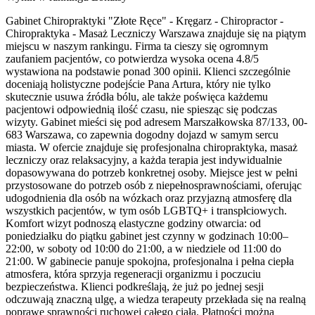
Gabinet Chiropraktyki "Złote Ręce" - Kręgarz - Chiropractor -
Chiropraktyka - Masaż Leczniczy Warszawa znajduje się na piątym
miejscu w naszym rankingu. Firma ta cieszy się ogromnym
zaufaniem pacjentów, co potwierdza wysoka ocena 4.8/5
wystawiona na podstawie ponad 300 opinii. Klienci szczególnie
doceniają holistyczne podejście Pana Artura, który nie tylko
skutecznie usuwa źródła bólu, ale także poświęca każdemu
pacjentowi odpowiednią ilość czasu, nie spiesząc się podczas
wizyty. Gabinet mieści się pod adresem Marszałkowska 87/133, 00-
683 Warszawa, co zapewnia dogodny dojazd w samym sercu
miasta. W ofercie znajduje się profesjonalna chiropraktyka, masaż
leczniczy oraz relaksacyjny, a każda terapia jest indywidualnie
dopasowywana do potrzeb konkretnej osoby. Miejsce jest w pełni
przystosowane do potrzeb osób z niepełnosprawnościami, oferując
udogodnienia dla osób na wózkach oraz przyjazną atmosferę dla
wszystkich pacjentów, w tym osób LGBTQ+ i transpłciowych.
Komfort wizyt podnoszą elastyczne godziny otwarcia: od
poniedziałku do piątku gabinet jest czynny w godzinach 10:00–
22:00, w soboty od 10:00 do 21:00, a w niedziele od 11:00 do
21:00. W gabinecie panuje spokojna, profesjonalna i pełna ciepła
atmosfera, która sprzyja regeneracji organizmu i poczuciu
bezpieczeństwa. Klienci podkreślają, że już po jednej sesji
odczuwają znaczną ulgę, a wiedza terapeuty przekłada się na realną
poprawę sprawności ruchowej całego ciała. Płatności można