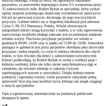
naszym rankingu. Firma ta cieszy się ogromnym zaufaniem
pacjentów, co potwierdza imponująca ocena 5/5 wystawiona przez
35 zadowolonych osób. Robert Rybak to specjalista, który zyskał
opinię eksperta potrafiącego skutecznie wyeliminować uporczywy
ból już po pierwszej wizycie, docierając do jego rzeczywistych
przyczyn. Gabinet mieści się w dogodnej lokalizacji pod adresem
Cicha 5, 00-353 Warszawa, Polska. Wśród oferowanych
udogodnień klienci mogą korzystać z toalety, a w celu zapewnienia
najwyższego komfortu obsługi zalecane jest wcześniejsze ustalenie
terminu wizyty. Placówka przyjmuje pacjentów we wtorki w
godzinach 09:00–14:00 oraz w piątki od 15:00 do 19:00. Atmosfera
panująca w gabinecie jest przez pacjentów określana jako niezwykle
przyjazna i pełna empatii, co czyni to miejsce idealnym dla całych
rodzin, w tym również dla dzieci z zaburzeniami rozwojowymi.
Klienci podkreślają, że Robert Rybak to osoba o wielkiej pasji i
kulturze osobistej, która nie tylko niesie natychmiastową ulgę w
cierpieniu, ale również edukuje w zakresie ćwiczeń
zapobiegających urazom w przyszłości. Dzięki holistycznemu
podejściu i ogromnej wiedzy, wielu pacjentów odzyskało pełną
sprawność fizyczną oraz komfort życia, którego nie mogli osiągnąć
u innych specjalistów.
Opis wygenerowany automatycznie na podstawie publicznie
dostępnych opinii.