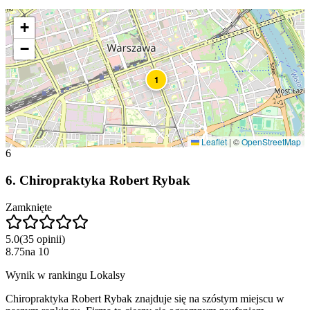
+
−
1
Leaflet
|
©
OpenStreetMap
6
6
.
Chiropraktyka Robert Rybak
Zamknięte
5.0
(
35
opinii
)
8.75
na
10
Wynik w rankingu Lokalsy
Chiropraktyka Robert Rybak znajduje się na szóstym miejscu w