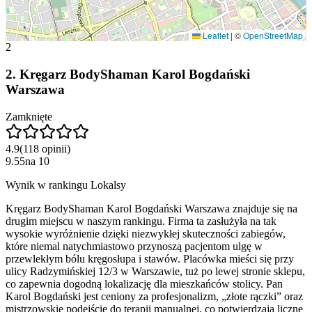
Leaflet
|
©
OpenStreetMap
2
2
.
Kręgarz BodyShaman Karol Bogdański
Warszawa
Zamknięte
4.9
(
118
opinii
)
9.55
na
10
Wynik w rankingu Lokalsy
Kręgarz BodyShaman Karol Bogdański Warszawa znajduje się na
drugim miejscu w naszym rankingu. Firma ta zasłużyła na tak
wysokie wyróżnienie dzięki niezwykłej skuteczności zabiegów,
które niemal natychmiastowo przynoszą pacjentom ulgę w
przewlekłym bólu kręgosłupa i stawów. Placówka mieści się przy
ulicy Radzymińskiej 12/3 w Warszawie, tuż po lewej stronie sklepu,
co zapewnia dogodną lokalizację dla mieszkańców stolicy. Pan
Karol Bogdański jest ceniony za profesjonalizm, „złote rączki” oraz
mistrzowskie podejście do terapii manualnej, co potwierdzają liczne