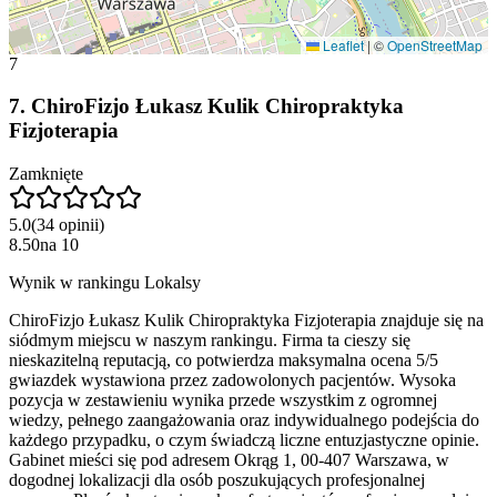
Leaflet
|
©
OpenStreetMap
7
7
.
ChiroFizjo Łukasz Kulik Chiropraktyka
Fizjoterapia
Zamknięte
5.0
(
34
opinii
)
8.50
na
10
Wynik w rankingu Lokalsy
ChiroFizjo Łukasz Kulik Chiropraktyka Fizjoterapia znajduje się na
siódmym miejscu w naszym rankingu. Firma ta cieszy się
nieskazitelną reputacją, co potwierdza maksymalna ocena 5/5
gwiazdek wystawiona przez zadowolonych pacjentów. Wysoka
pozycja w zestawieniu wynika przede wszystkim z ogromnej
wiedzy, pełnego zaangażowania oraz indywidualnego podejścia do
każdego przypadku, o czym świadczą liczne entuzjastyczne opinie.
Gabinet mieści się pod adresem Okrąg 1, 00-407 Warszawa, w
dogodnej lokalizacji dla osób poszukujących profesjonalnej