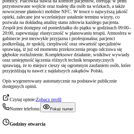
pomocy. Placówka stawia na komfort pacjentów, oferując w pełni
przystosowane wejście oraz toaletę dla osób na wózkach, a także
nowoczesne płatności mobilne NFC. W trosce o najwyższą jakość
opieki, zalecane jest wcześniejsze ustalenie terminu wizyty, co
pozwala na dokładną analizę stanu zdrowia każdego pacjenta.
Zespół jest dostępny od poniedziałku do piątku w godzinach 09:00–
20:00, zapewniając elastyczność w planowaniu terapii. Atmosfera w
gabinecie jest niezwykle przyjazna i profesjonalna; pacjenci
podkreślają, że spokój, cierpliwość oraz otwartość specjalistów
sprawiają, iż już od momentu przekroczenia progu odczuwa się
głębokie rozluźnienie. Kompleksowe działanie, wnikliwe wywiady
oraz umiejętność łączenia różnych technik terapeutycznych
sprawiają, że to miejsce cieszy się ogromnym zaufaniem osób, które
przyjeżdżają tu nawet z najdalszych zakątków Polski.
Opis wygenerowany automatycznie na podstawie publicznie
dostępnych opinii.
Czytaj opinie:
Zobacz profil
Numer telefonu:
Pokaż numer
Godziny otwarcia