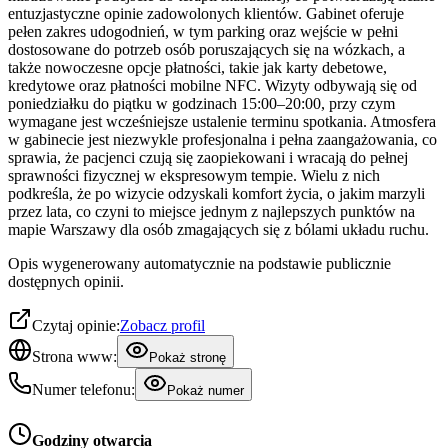
entuzjastyczne opinie zadowolonych klientów. Gabinet oferuje
pełen zakres udogodnień, w tym parking oraz wejście w pełni
dostosowane do potrzeb osób poruszających się na wózkach, a
także nowoczesne opcje płatności, takie jak karty debetowe,
kredytowe oraz płatności mobilne NFC. Wizyty odbywają się od
poniedziałku do piątku w godzinach 15:00–20:00, przy czym
wymagane jest wcześniejsze ustalenie terminu spotkania. Atmosfera
w gabinecie jest niezwykle profesjonalna i pełna zaangażowania, co
sprawia, że pacjenci czują się zaopiekowani i wracają do pełnej
sprawności fizycznej w ekspresowym tempie. Wielu z nich
podkreśla, że po wizycie odzyskali komfort życia, o jakim marzyli
przez lata, co czyni to miejsce jednym z najlepszych punktów na
mapie Warszawy dla osób zmagających się z bólami układu ruchu.
Opis wygenerowany automatycznie na podstawie publicznie
dostępnych opinii.
Czytaj opinie:
Zobacz profil
Strona www:
Pokaż stronę
Numer telefonu:
Pokaż numer
Godziny otwarcia