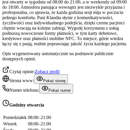
jest otwarty w tygodniu od 08:00 do 21:00, a w weekendy od 09:00
do 18:00. Atmosfera panująca wewnątrz jest niezwykle przyjazna i
profesjonalna, co sprawia, że każda godzina sesji mija w poczuciu
pełnego komfortu. Pani Klaudia słynie z komunikatywności,
życzliwości oraz indywidualnego podejścia, dzięki czemu pacjenci
chętnie wracają na kolejne zabiegi. Wygodę korzystania z usług
podnoszą nowoczesne formy płatności, w tym karty debetowe,
kredytowe oraz płatności mobilne NFC. To miejsce, gdzie wiedza
łączy się z pasją, realnie poprawiając jakość życia każdego pacjenta.
Opis wygenerowany automatycznie na podstawie publicznie
dostępnych opinii.
Czytaj opinie:
Zobacz profil
Strona www:
Pokaż stronę
Numer telefonu:
Pokaż numer
Godziny otwarcia
Poniedziałek
08:00–21:00
Wtorek
08:00–21:00