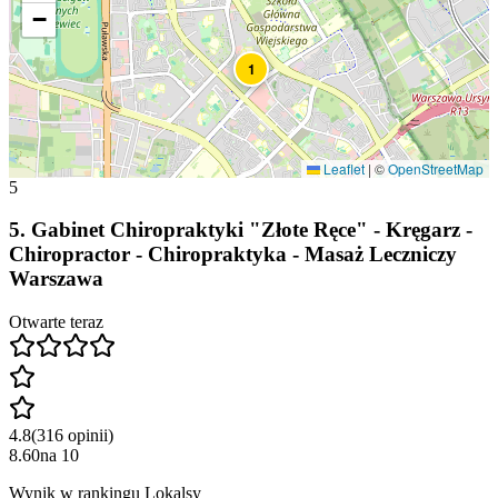
−
1
Leaflet
|
©
OpenStreetMap
5
5
.
Gabinet Chiropraktyki "Złote Ręce" - Kręgarz -
Chiropractor - Chiropraktyka - Masaż Leczniczy
Warszawa
Otwarte teraz
4.8
(
316
opinii
)
8.60
na
10
Wynik w rankingu Lokalsy