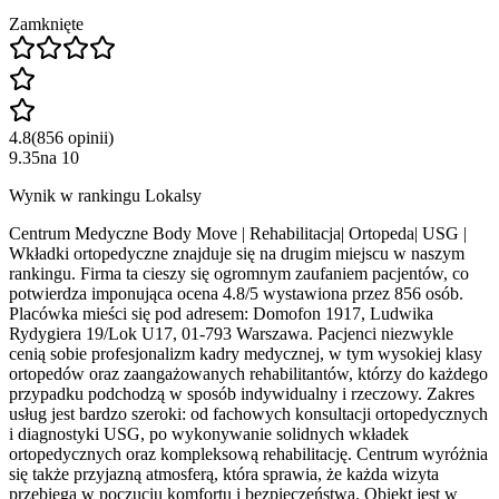
Zamknięte
4.8
(
856
opinii
)
9.35
na
10
Wynik w rankingu Lokalsy
Centrum Medyczne Body Move | Rehabilitacja| Ortopeda| USG |
Wkładki ortopedyczne znajduje się na drugim miejscu w naszym
rankingu. Firma ta cieszy się ogromnym zaufaniem pacjentów, co
potwierdza imponująca ocena 4.8/5 wystawiona przez 856 osób.
Placówka mieści się pod adresem: Domofon 1917, Ludwika
Rydygiera 19/Lok U17, 01-793 Warszawa. Pacjenci niezwykle
cenią sobie profesjonalizm kadry medycznej, w tym wysokiej klasy
ortopedów oraz zaangażowanych rehabilitantów, którzy do każdego
przypadku podchodzą w sposób indywidualny i rzeczowy. Zakres
usług jest bardzo szeroki: od fachowych konsultacji ortopedycznych
i diagnostyki USG, po wykonywanie solidnych wkładek
ortopedycznych oraz kompleksową rehabilitację. Centrum wyróżnia
się także przyjazną atmosferą, która sprawia, że każda wizyta
przebiega w poczuciu komfortu i bezpieczeństwa. Obiekt jest w