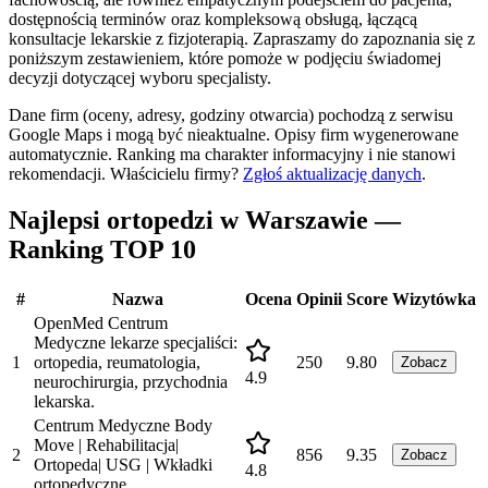
dostępnością terminów oraz kompleksową obsługą, łączącą
konsultacje lekarskie z fizjoterapią. Zapraszamy do zapoznania się z
poniższym zestawieniem, które pomoże w podjęciu świadomej
decyzji dotyczącej wyboru specjalisty.
Dane firm (oceny, adresy, godziny otwarcia) pochodzą z serwisu
Google Maps i mogą być nieaktualne. Opisy firm wygenerowane
automatycznie. Ranking ma charakter informacyjny i nie stanowi
rekomendacji.
Właścicielu firmy?
Zgłoś aktualizację danych
.
Najlepsi ortopedzi w Warszawie —
Ranking TOP 10
#
Nazwa
Ocena
Opinii
Score
Wizytówka
OpenMed Centrum
Medyczne lekarze specjaliści:
1
ortopedia, reumatologia,
250
9.80
Zobacz
4.9
neurochirurgia, przychodnia
lekarska.
Centrum Medyczne Body
Move | Rehabilitacja|
2
856
9.35
Zobacz
Ortopeda| USG | Wkładki
4.8
ortopedyczne