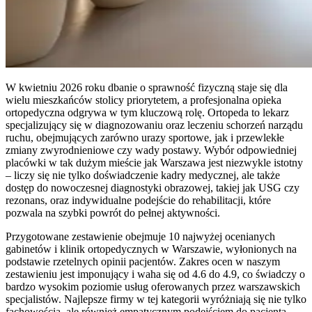
W kwietniu 2026 roku dbanie o sprawność fizyczną staje się dla
wielu mieszkańców stolicy priorytetem, a profesjonalna opieka
ortopedyczna odgrywa w tym kluczową rolę. Ortopeda to lekarz
specjalizujący się w diagnozowaniu oraz leczeniu schorzeń narządu
ruchu, obejmujących zarówno urazy sportowe, jak i przewlekłe
zmiany zwyrodnieniowe czy wady postawy. Wybór odpowiedniej
placówki w tak dużym mieście jak Warszawa jest niezwykle istotny
– liczy się nie tylko doświadczenie kadry medycznej, ale także
dostęp do nowoczesnej diagnostyki obrazowej, takiej jak USG czy
rezonans, oraz indywidualne podejście do rehabilitacji, które
pozwala na szybki powrót do pełnej aktywności.
Przygotowane zestawienie obejmuje 10 najwyżej ocenianych
gabinetów i klinik ortopedycznych w Warszawie, wyłonionych na
podstawie rzetelnych opinii pacjentów. Zakres ocen w naszym
zestawieniu jest imponujący i waha się od 4.6 do 4.9, co świadczy o
bardzo wysokim poziomie usług oferowanych przez warszawskich
specjalistów. Najlepsze firmy w tej kategorii wyróżniają się nie tylko
fachowością, ale również empatycznym podejściem do pacjenta,