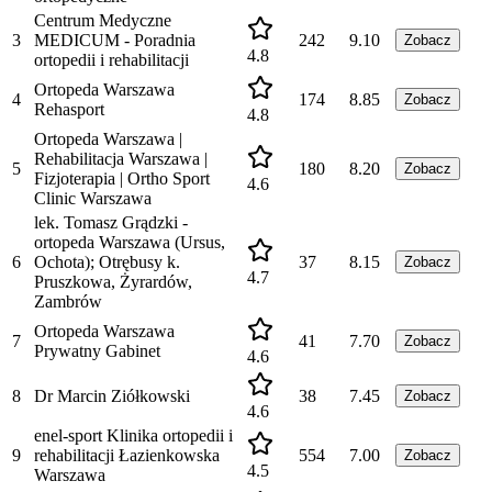
Centrum Medyczne
3
MEDICUM - Poradnia
242
9.10
Zobacz
4.8
ortopedii i rehabilitacji
Ortopeda Warszawa
4
174
8.85
Zobacz
Rehasport
4.8
Ortopeda Warszawa |
Rehabilitacja Warszawa |
5
180
8.20
Zobacz
Fizjoterapia | Ortho Sport
4.6
Clinic Warszawa
lek. Tomasz Grądzki -
ortopeda Warszawa (Ursus,
6
Ochota); Otrębusy k.
37
8.15
Zobacz
4.7
Pruszkowa, Żyrardów,
Zambrów
Ortopeda Warszawa
7
41
7.70
Zobacz
Prywatny Gabinet
4.6
8
Dr Marcin Ziółkowski
38
7.45
Zobacz
4.6
enel-sport Klinika ortopedii i
9
rehabilitacji Łazienkowska
554
7.00
Zobacz
4.5
Warszawa