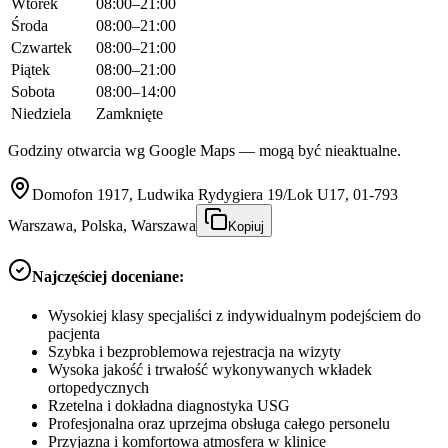
Wtorek
08:00–21:00
Środa
08:00–21:00
Czwartek
08:00–21:00
Piątek
08:00–21:00
Sobota
08:00–14:00
Niedziela
Zamknięte
Godziny otwarcia wg Google Maps — mogą być nieaktualne.
Domofon 1917, Ludwika Rydygiera 19/Lok U17, 01-793
Warszawa, Polska, Warszawa
Kopiuj
Najczęściej doceniane:
Wysokiej klasy specjaliści z indywidualnym podejściem do
pacjenta
Szybka i bezproblemowa rejestracja na wizyty
Wysoka jakość i trwałość wykonywanych wkładek
ortopedycznych
Rzetelna i dokładna diagnostyka USG
Profesjonalna oraz uprzejma obsługa całego personelu
Przyjazna i komfortowa atmosfera w klinice