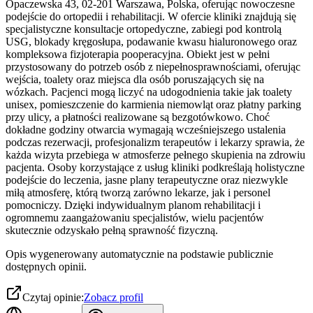
Opaczewska 43, 02-201 Warszawa, Polska, oferując nowoczesne
podejście do ortopedii i rehabilitacji. W ofercie kliniki znajdują się
specjalistyczne konsultacje ortopedyczne, zabiegi pod kontrolą
USG, blokady kręgosłupa, podawanie kwasu hialuronowego oraz
kompleksowa fizjoterapia pooperacyjna. Obiekt jest w pełni
przystosowany do potrzeb osób z niepełnosprawnościami, oferując
wejścia, toalety oraz miejsca dla osób poruszających się na
wózkach. Pacjenci mogą liczyć na udogodnienia takie jak toalety
unisex, pomieszczenie do karmienia niemowląt oraz płatny parking
przy ulicy, a płatności realizowane są bezgotówkowo. Choć
dokładne godziny otwarcia wymagają wcześniejszego ustalenia
podczas rezerwacji, profesjonalizm terapeutów i lekarzy sprawia, że
każda wizyta przebiega w atmosferze pełnego skupienia na zdrowiu
pacjenta. Osoby korzystające z usług kliniki podkreślają holistyczne
podejście do leczenia, jasne plany terapeutyczne oraz niezwykle
miłą atmosferę, którą tworzą zarówno lekarze, jak i personel
pomocniczy. Dzięki indywidualnym planom rehabilitacji i
ogromnemu zaangażowaniu specjalistów, wielu pacjentów
skutecznie odzyskało pełną sprawność fizyczną.
Opis wygenerowany automatycznie na podstawie publicznie
dostępnych opinii.
Czytaj opinie:
Zobacz profil