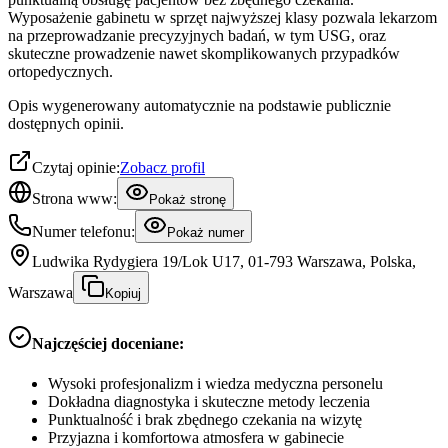
Wyposażenie gabinetu w sprzęt najwyższej klasy pozwala lekarzom
na przeprowadzanie precyzyjnych badań, w tym USG, oraz
skuteczne prowadzenie nawet skomplikowanych przypadków
ortopedycznych.
Opis wygenerowany automatycznie na podstawie publicznie
dostępnych opinii.
Czytaj opinie:
Zobacz profil
Strona www:
Pokaż stronę
Numer telefonu:
Pokaż numer
Ludwika Rydygiera 19/Lok U17, 01-793 Warszawa, Polska,
Warszawa
Kopiuj
Najczęściej doceniane:
Wysoki profesjonalizm i wiedza medyczna personelu
Dokładna diagnostyka i skuteczne metody leczenia
Punktualność i brak zbędnego czekania na wizytę
Przyjazna i komfortowa atmosfera w gabinecie