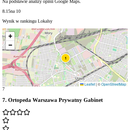
Na podstawie analizy opinii Google Maps.
8.15
na
10
Wynik w rankingu Lokalsy
+
−
1
Leaflet
|
©
OpenStreetMap
7
7
.
Ortopeda Warszawa Prywatny Gabinet