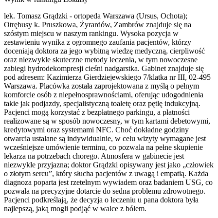
lek. Tomasz Grądzki - ortopeda Warszawa (Ursus, Ochota);
Otrębusy k. Pruszkowa, Żyrardów, Zambrów znajduje się na
szóstym miejscu w naszym rankingu. Wysoka pozycja w
zestawieniu wynika z ogromnego zaufania pacjentów, którzy
doceniają doktora za jego wybitną wiedzę medyczną, cierpliwość
oraz niezwykle skuteczne metody leczenia, w tym nowoczesne
zabiegi hydrodekompresji cieśni nadgarstka. Gabinet znajduje się
pod adresem: Kazimierza Gierdziejewskiego 7/klatka nr III, 02-495
Warszawa. Placówka została zaprojektowana z myślą o pełnym
komforcie osób z niepełnosprawnościami, oferując udogodnienia
takie jak podjazdy, specjalistyczną toaletę oraz pętlę indukcyjną.
Pacjenci mogą korzystać z bezpłatnego parkingu, a płatności
realizowane są w sposób nowoczesny, w tym kartami debetowymi,
kredytowymi oraz systemami NFC. Choć dokładne godziny
otwarcia ustalane są indywidualnie, w celu wizyty wymagane jest
wcześniejsze umówienie terminu, co pozwala na pełne skupienie
lekarza na potrzebach chorego. Atmosfera w gabinecie jest
niezwykle przyjazna; doktor Grądzki opisywany jest jako „człowiek
o złotym sercu”, który słucha pacjentów z uwagą i empatią. Każda
diagnoza poparta jest rzetelnym wywiadem oraz badaniem USG, co
pozwala na precyzyjne dotarcie do sedna problemu zdrowotnego.
Pacjenci podkreślają, że decyzja o leczeniu u pana doktora była
najlepszą, jaką mogli podjąć w walce z bólem.