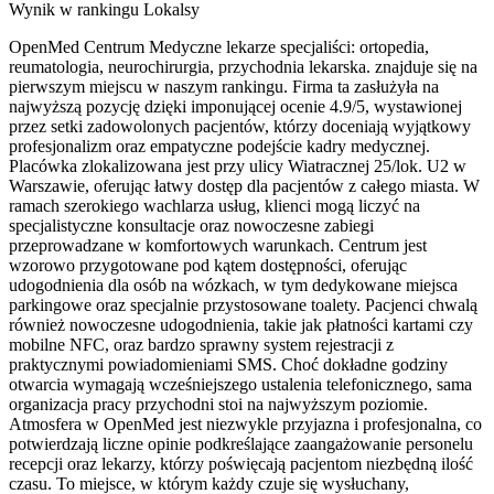
Wynik w rankingu Lokalsy
OpenMed Centrum Medyczne lekarze specjaliści: ortopedia,
reumatologia, neurochirurgia, przychodnia lekarska. znajduje się na
pierwszym miejscu w naszym rankingu. Firma ta zasłużyła na
najwyższą pozycję dzięki imponującej ocenie 4.9/5, wystawionej
przez setki zadowolonych pacjentów, którzy doceniają wyjątkowy
profesjonalizm oraz empatyczne podejście kadry medycznej.
Placówka zlokalizowana jest przy ulicy Wiatracznej 25/lok. U2 w
Warszawie, oferując łatwy dostęp dla pacjentów z całego miasta. W
ramach szerokiego wachlarza usług, klienci mogą liczyć na
specjalistyczne konsultacje oraz nowoczesne zabiegi
przeprowadzane w komfortowych warunkach. Centrum jest
wzorowo przygotowane pod kątem dostępności, oferując
udogodnienia dla osób na wózkach, w tym dedykowane miejsca
parkingowe oraz specjalnie przystosowane toalety. Pacjenci chwalą
również nowoczesne udogodnienia, takie jak płatności kartami czy
mobilne NFC, oraz bardzo sprawny system rejestracji z
praktycznymi powiadomieniami SMS. Choć dokładne godziny
otwarcia wymagają wcześniejszego ustalenia telefonicznego, sama
organizacja pracy przychodni stoi na najwyższym poziomie.
Atmosfera w OpenMed jest niezwykle przyjazna i profesjonalna, co
potwierdzają liczne opinie podkreślające zaangażowanie personelu
recepcji oraz lekarzy, którzy poświęcają pacjentom niezbędną ilość
czasu. To miejsce, w którym każdy czuje się wysłuchany,