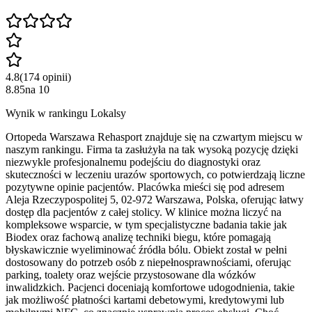
4.8
(
174
opinii
)
8.85
na
10
Wynik w rankingu Lokalsy
Ortopeda Warszawa Rehasport znajduje się na czwartym miejscu w
naszym rankingu. Firma ta zasłużyła na tak wysoką pozycję dzięki
niezwykle profesjonalnemu podejściu do diagnostyki oraz
skuteczności w leczeniu urazów sportowych, co potwierdzają liczne
pozytywne opinie pacjentów. Placówka mieści się pod adresem
Aleja Rzeczypospolitej 5, 02-972 Warszawa, Polska, oferując łatwy
dostęp dla pacjentów z całej stolicy. W klinice można liczyć na
kompleksowe wsparcie, w tym specjalistyczne badania takie jak
Biodex oraz fachową analizę techniki biegu, które pomagają
błyskawicznie wyeliminować źródła bólu. Obiekt został w pełni
dostosowany do potrzeb osób z niepełnosprawnościami, oferując
parking, toalety oraz wejście przystosowane dla wózków
inwalidzkich. Pacjenci doceniają komfortowe udogodnienia, takie
jak możliwość płatności kartami debetowymi, kredytowymi lub