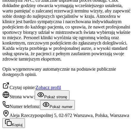
mobilnymi NFC, co znacznie usprawnia proces obsługi. Choć
dokładne godziny otwarcia wymagają wcześniejszego ustalenia,
warto pamiętać o zalecanej rezerwacji terminu wizyty, aby zapewnić
sobie dostęp do najlepszych specjalistów w kraju. Atmosfera w
klinice jest bardzo sympatyczna i nacechowana indywidualnym
podejściem do każdego pacjenta, co sprawia, że nawet profesjonalni
sportowcy biorący udział w mistrzostwach świata wybierają właśnie
to miejsce. Personel kliniki wyróżnia się ogromną wiedzą oraz
konkretnym, rzeczowym podejściem do zgłaszanych dolegliwości.
Każda wizyta przebiega w profesjonalnej aurze, a wysoki standard
usług sprawia, że pacjenci z pełnym zaufaniem powierzają swoje
zdrowie tamtejszym ekspertom.
Opis wygenerowany automatycznie na podstawie publicznie
dostępnych opinii.
Czytaj opinie:
Zobacz profil
Strona www:
Pokaż stronę
Numer telefonu:
Pokaż numer
Aleja Rzeczypospolitej 5, 02-972 Warszawa, Polska, Warszawa
Kopiuj