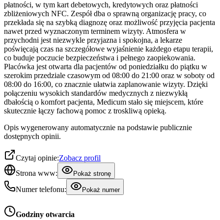
płatności, w tym kart debetowych, kredytowych oraz płatności
zbliżeniowych NFC. Zespół dba o sprawną organizację pracy, co
przekłada się na szybką diagnozę oraz możliwość przyjęcia pacjenta
nawet przed wyznaczonym terminem wizyty. Atmosfera w
przychodni jest niezwykle przyjazna i spokojna, a lekarze
poświęcają czas na szczegółowe wyjaśnienie każdego etapu terapii,
co buduje poczucie bezpieczeństwa i pełnego zaopiekowania.
Placówka jest otwarta dla pacjentów od poniedziałku do piątku w
szerokim przedziale czasowym od 08:00 do 21:00 oraz w soboty od
08:00 do 16:00, co znacznie ułatwia zaplanowanie wizyty. Dzięki
połączeniu wysokich standardów medycznych z niezwykłą
dbałością o komfort pacjenta, Medicum stało się miejscem, które
skutecznie łączy fachową pomoc z troskliwą opieką.
Opis wygenerowany automatycznie na podstawie publicznie
dostępnych opinii.
Czytaj opinie:
Zobacz profil
Strona www:
Pokaż stronę
Numer telefonu:
Pokaż numer
Godziny otwarcia