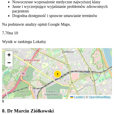
Nowoczesne wyposażenie medyczne najwyższej klasy
Jasne i wyczerpujące wyjaśnianie problemów zdrowotnych
pacjentom
Dogodna dostępność i sprawne umawianie terminów
Na podstawie analizy opinii Google Maps.
7.70
na
10
Wynik w rankingu Lokalsy
+
−
1
Leaflet
|
©
OpenStreetMap
8
8
.
Dr Marcin Ziółkowski