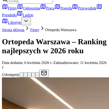
Firmy
Ogłoszenia
Praca
Pogoda
Przewodnik
Poradniki
Ludzie
Lifestyle
Strona główna
Firmy
Ortopeda
Warszawa
Ortopeda Warszawa – Ranking
najlepszych w 2026 roku
Data dodania:
6 kwietnia 2026 r.
·
Zaktualizowano:
11 kwietnia 2026
r.
Udostępnij: