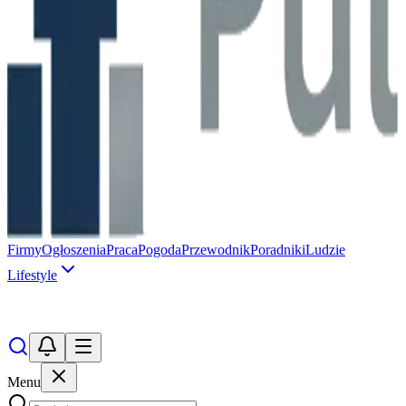
Firmy
Ogłoszenia
Praca
Pogoda
Przewodnik
Poradniki
Ludzie
Lifestyle
Menu