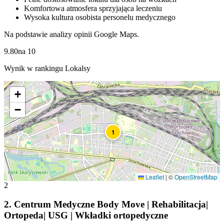
Komfortowa atmosfera sprzyjająca leczeniu
Wysoka kultura osobista personelu medycznego
Na podstawie analizy opinii Google Maps.
9.80
na
10
Wynik w rankingu Lokalsy
+
−
1
Leaflet
|
©
OpenStreetMap
2
2
.
Centrum Medyczne Body Move | Rehabilitacja|
Ortopeda| USG | Wkładki ortopedyczne