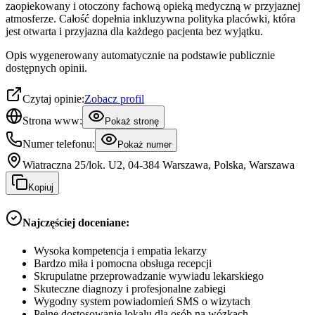
zaopiekowany i otoczony fachową opieką medyczną w przyjaznej
atmosferze. Całość dopełnia inkluzywna polityka placówki, która
jest otwarta i przyjazna dla każdego pacjenta bez wyjątku.
Opis wygenerowany automatycznie na podstawie publicznie
dostępnych opinii.
Czytaj opinie:
Zobacz profil
Strona www:
Pokaż stronę
Numer telefonu:
Pokaż numer
Wiatraczna 25/lok. U2, 04-384 Warszawa, Polska, Warszawa
Kopiuj
Najczęściej doceniane:
Wysoka kompetencja i empatia lekarzy
Bardzo miła i pomocna obsługa recepcji
Skrupulatne przeprowadzanie wywiadu lekarskiego
Skuteczne diagnozy i profesjonalne zabiegi
Wygodny system powiadomień SMS o wizytach
Pełne dostosowanie lokalu dla osób na wózkach