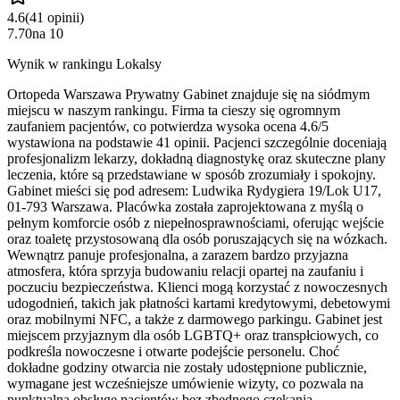
4.6
(
41
opinii
)
7.70
na
10
Wynik w rankingu Lokalsy
Ortopeda Warszawa Prywatny Gabinet znajduje się na siódmym
miejscu w naszym rankingu. Firma ta cieszy się ogromnym
zaufaniem pacjentów, co potwierdza wysoka ocena 4.6/5
wystawiona na podstawie 41 opinii. Pacjenci szczególnie doceniają
profesjonalizm lekarzy, dokładną diagnostykę oraz skuteczne plany
leczenia, które są przedstawiane w sposób zrozumiały i spokojny.
Gabinet mieści się pod adresem: Ludwika Rydygiera 19/Lok U17,
01-793 Warszawa. Placówka została zaprojektowana z myślą o
pełnym komforcie osób z niepełnosprawnościami, oferując wejście
oraz toaletę przystosowaną dla osób poruszających się na wózkach.
Wewnątrz panuje profesjonalna, a zarazem bardzo przyjazna
atmosfera, która sprzyja budowaniu relacji opartej na zaufaniu i
poczuciu bezpieczeństwa. Klienci mogą korzystać z nowoczesnych
udogodnień, takich jak płatności kartami kredytowymi, debetowymi
oraz mobilnymi NFC, a także z darmowego parkingu. Gabinet jest
miejscem przyjaznym dla osób LGBTQ+ oraz transpłciowych, co
podkreśla nowoczesne i otwarte podejście personelu. Choć
dokładne godziny otwarcia nie zostały udostępnione publicznie,
wymagane jest wcześniejsze umówienie wizyty, co pozwala na
punktualną obsługę pacjentów bez zbędnego czekania.