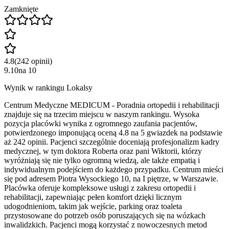
Zamknięte
4.8
(
242
opinii
)
9.10
na
10
Wynik w rankingu Lokalsy
Centrum Medyczne MEDICUM - Poradnia ortopedii i rehabilitacji
znajduje się na trzecim miejscu w naszym rankingu. Wysoka
pozycja placówki wynika z ogromnego zaufania pacjentów,
potwierdzonego imponującą oceną 4.8 na 5 gwiazdek na podstawie
aż 242 opinii. Pacjenci szczególnie doceniają profesjonalizm kadry
medycznej, w tym doktora Roberta oraz pani Wiktorii, którzy
wyróżniają się nie tylko ogromną wiedzą, ale także empatią i
indywidualnym podejściem do każdego przypadku. Centrum mieści
się pod adresem Piotra Wysockiego 10, na I piętrze, w Warszawie.
Placówka oferuje kompleksowe usługi z zakresu ortopedii i
rehabilitacji, zapewniając pełen komfort dzięki licznym
udogodnieniom, takim jak wejście, parking oraz toaleta
przystosowane do potrzeb osób poruszających się na wózkach
inwalidzkich. Pacjenci mogą korzystać z nowoczesnych metod