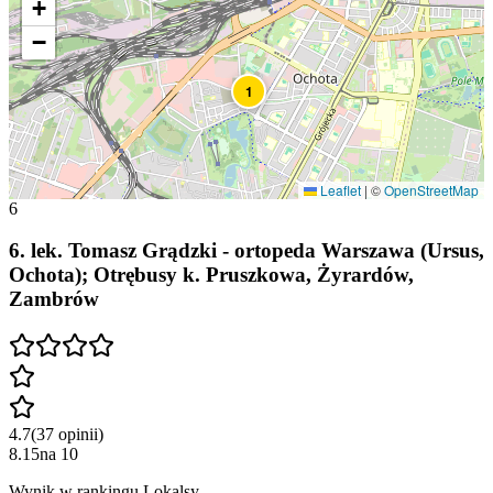
+
−
1
Leaflet
|
©
OpenStreetMap
6
6
.
lek. Tomasz Grądzki - ortopeda Warszawa (Ursus,
Ochota); Otrębusy k. Pruszkowa, Żyrardów,
Zambrów
4.7
(
37
opinii
)
8.15
na
10
Wynik w rankingu Lokalsy