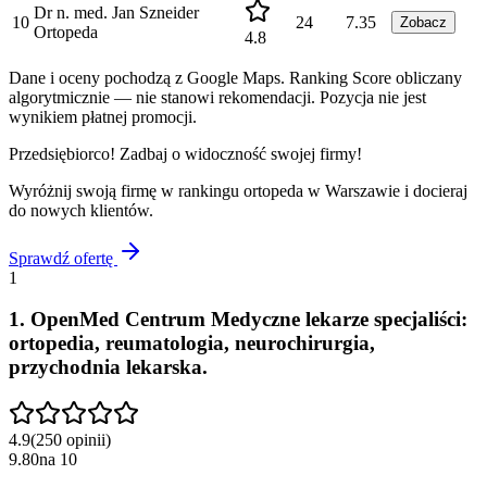
Dr n. med. Jan Szneider
10
24
7.35
Zobacz
Ortopeda
4.8
Dane i oceny pochodzą z Google Maps. Ranking Score obliczany
algorytmicznie — nie stanowi rekomendacji. Pozycja nie jest
wynikiem płatnej promocji.
Przedsiębiorco! Zadbaj o widoczność swojej firmy!
Wyróżnij swoją firmę w rankingu
ortopeda
w
Warszawie
i docieraj
do nowych klientów.
Sprawdź ofertę
1
1
.
OpenMed Centrum Medyczne lekarze specjaliści:
ortopedia, reumatologia, neurochirurgia,
przychodnia lekarska.
4.9
(
250
opinii
)
9.80
na
10