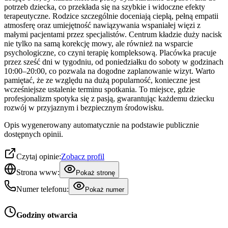
potrzeb dziecka, co przekłada się na szybkie i widoczne efekty
terapeutyczne. Rodzice szczególnie doceniają ciepłą, pełną empatii
atmosferę oraz umiejętność nawiązywania wspaniałej więzi z
małymi pacjentami przez specjalistów. Centrum kładzie duży nacisk
nie tylko na samą korekcję mowy, ale również na wsparcie
psychologiczne, co czyni terapię kompleksową. Placówka pracuje
przez sześć dni w tygodniu, od poniedziałku do soboty w godzinach
10:00–20:00, co pozwala na dogodne zaplanowanie wizyt. Warto
pamiętać, że ze względu na dużą popularność, konieczne jest
wcześniejsze ustalenie terminu spotkania. To miejsce, gdzie
profesjonalizm spotyka się z pasją, gwarantując każdemu dziecku
rozwój w przyjaznym i bezpiecznym środowisku.
Opis wygenerowany automatycznie na podstawie publicznie
dostępnych opinii.
Czytaj opinie:
Zobacz profil
Strona www:
Pokaż stronę
Numer telefonu:
Pokaż numer
Godziny otwarcia