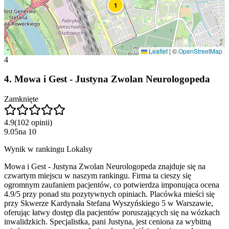
1
Leaflet
|
©
OpenStreetMap
4
4
.
Mowa i Gest - Justyna Zwolan Neurologopeda
Zamknięte
4.9
(
102
opinii
)
9.05
na
10
Wynik w rankingu Lokalsy
Mowa i Gest - Justyna Zwolan Neurologopeda znajduje się na
czwartym miejscu w naszym rankingu. Firma ta cieszy się
ogromnym zaufaniem pacjentów, co potwierdza imponująca ocena
4.9/5 przy ponad stu pozytywnych opiniach. Placówka mieści się
przy Skwerze Kardynała Stefana Wyszyńskiego 5 w Warszawie,
oferując łatwy dostęp dla pacjentów poruszających się na wózkach
inwalidzkich. Specjalistka, pani Justyna, jest ceniona za wybitną