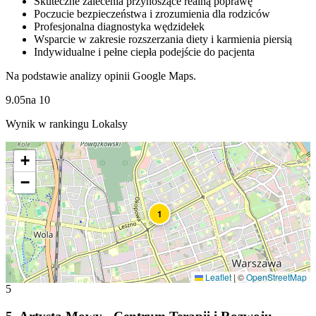
Skuteczne zalecenia przynoszące realną poprawę
Poczucie bezpieczeństwa i zrozumienia dla rodziców
Profesjonalna diagnostyka wędzidełek
Wsparcie w zakresie rozszerzania diety i karmienia piersią
Indywidualne i pełne ciepła podejście do pacjenta
Na podstawie analizy opinii Google Maps.
9.05
na
10
Wynik w rankingu Lokalsy
+
−
1
Leaflet
|
©
OpenStreetMap
5