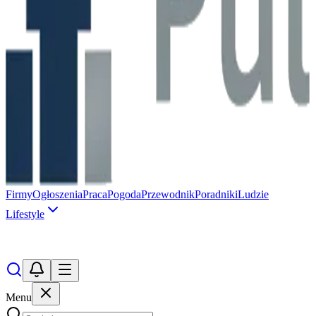
Firmy
Ogłoszenia
Praca
Pogoda
Przewodnik
Poradniki
Ludzie
Lifestyle
Menu