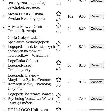
3
72
9.50
Zobacz
sensoryczna, logopedia,
5.0
psycholog, pedagog.
Mowa i Gest - Justyna
4
102
9.05
Zobacz
Zwolan Neurologopeda
4.9
Artysta Mowy - Centrum
5
94
8.60
Zobacz
Terapii i Rozwoju
4.8
Gosia Gołębiowska -
Specjalista Neurologopeda
6
Logopeda dla dzieci starszych
84
8.15
Zobacz
4.7
dorosłych niemowląt i
noworodków - Warszawa
LogoPatka Gabinet
7
Logopedyczno-
36
8.10
Zobacz
4.8
Terapeutyczny
Logopeda Ursynów -
Magdalena Zych - Centrum
8
23
8.25
Zobacz
Rozwoju Mowy Psycholog
5.0
Ursynów
Logopeda Warszawa Wawer,
9
Psycholog Warszawa Wawer
29
7.40
Zobacz
4.7
"Myślę i mówię"
HOLI-LOGO Holistyczna