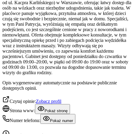
od ul. Kacpra Karlińskiego) w Warszawie, oferując łatwy dostęp dla
osób na wózkach oraz niezbędne udogodnienia, takie jak toaleta. W
placówce panuje wyjątkowa, przytulna atmosfera, w której dzieci
czują się swobodnie i bezpiecznie, niemal jak w domu. Specjaliści,
w tym Pani Patrycja, wyróżniają się empatią oraz delikatnym
podejściem, co jest szczególnie cenione w pracy z noworodkami i
niemowlętami. Oferta obejmuje kompleksowe konsultacje, w tym
specjalistyczną opiekę przed i po zabiegach podcięcia wędzidełka
wraz z instruktażem masaży. Wizyty odbywają się po
wcześniejszym umówieniu, co zapewnia komfort każdemu
pacjentowi. Gabinet jest dostępny od poniedziałku do czwartku w
godzinach 09:00–20:00, w piątki od 09:00 do 19:00 oraz w soboty
od 09:00 do 13:00, co pozwala na dogodne dopasowanie terminu
wizyty do grafiku rodziny.
Opis wygenerowany automatycznie na podstawie publicznie
dostępnych opinii.
Czytaj opinie:
Zobacz profil
Strona www:
Pokaż stronę
Numer telefonu:
Pokaż numer