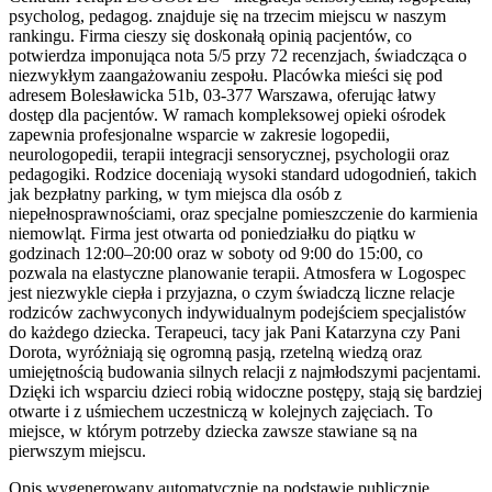
psycholog, pedagog. znajduje się na trzecim miejscu w naszym
rankingu. Firma cieszy się doskonałą opinią pacjentów, co
potwierdza imponująca nota 5/5 przy 72 recenzjach, świadcząca o
niezwykłym zaangażowaniu zespołu. Placówka mieści się pod
adresem Bolesławicka 51b, 03-377 Warszawa, oferując łatwy
dostęp dla pacjentów. W ramach kompleksowej opieki ośrodek
zapewnia profesjonalne wsparcie w zakresie logopedii,
neurologopedii, terapii integracji sensorycznej, psychologii oraz
pedagogiki. Rodzice doceniają wysoki standard udogodnień, takich
jak bezpłatny parking, w tym miejsca dla osób z
niepełnosprawnościami, oraz specjalne pomieszczenie do karmienia
niemowląt. Firma jest otwarta od poniedziałku do piątku w
godzinach 12:00–20:00 oraz w soboty od 9:00 do 15:00, co
pozwala na elastyczne planowanie terapii. Atmosfera w Logospec
jest niezwykle ciepła i przyjazna, o czym świadczą liczne relacje
rodziców zachwyconych indywidualnym podejściem specjalistów
do każdego dziecka. Terapeuci, tacy jak Pani Katarzyna czy Pani
Dorota, wyróżniają się ogromną pasją, rzetelną wiedzą oraz
umiejętnością budowania silnych relacji z najmłodszymi pacjentami.
Dzięki ich wsparciu dzieci robią widoczne postępy, stają się bardziej
otwarte i z uśmiechem uczestniczą w kolejnych zajęciach. To
miejsce, w którym potrzeby dziecka zawsze stawiane są na
pierwszym miejscu.
Opis wygenerowany automatycznie na podstawie publicznie