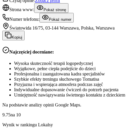
Czytaj opinie:
Zobacz profil
Strona www:
Pokaż stronę
Numer telefonu:
Pokaż numer
Światowida 16/75, 03-144 Warszawa, Polska, Warszawa
Kopiuj
Najczęściej doceniane:
Wysoka skuteczność terapii logopedycznej
Wyjątkowe, pełne ciepła podejście do dzieci
Profesjonalna i zaangażowana kadra specjalistów
Szybkie efekty treningu słuchowego Tomatisa
Przyjazna i wspierająca atmosfera podczas zajęć
Indywidualne dopasowanie ćwiczeń do potrzeb pacjenta
Umiejętność nawiązywania świetnego kontaktu z dzieckiem
Na podstawie analizy opinii Google Maps.
9.75
na
10
Wynik w rankingu Lokalsy