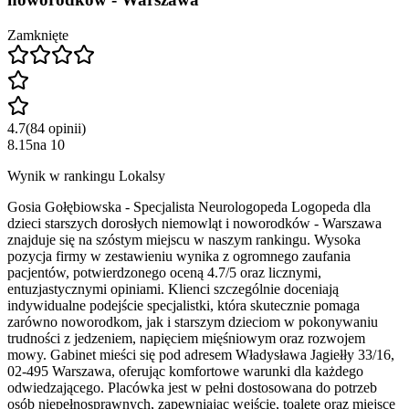
Zamknięte
4.7
(
84
opinii
)
8.15
na
10
Wynik w rankingu Lokalsy
Gosia Gołębiowska - Specjalista Neurologopeda Logopeda dla
dzieci starszych dorosłych niemowląt i noworodków - Warszawa
znajduje się na szóstym miejscu w naszym rankingu. Wysoka
pozycja firmy w zestawieniu wynika z ogromnego zaufania
pacjentów, potwierdzonego oceną 4.7/5 oraz licznymi,
entuzjastycznymi opiniami. Klienci szczególnie doceniają
indywidualne podejście specjalistki, która skutecznie pomaga
zarówno noworodkom, jak i starszym dzieciom w pokonywaniu
trudności z jedzeniem, napięciem mięśniowym oraz rozwojem
mowy. Gabinet mieści się pod adresem Władysława Jagiełły 33/16,
02-495 Warszawa, oferując komfortowe warunki dla każdego
odwiedzającego. Placówka jest w pełni dostosowana do potrzeb
osób niepełnosprawnych, zapewniając wejście, toaletę oraz miejsce