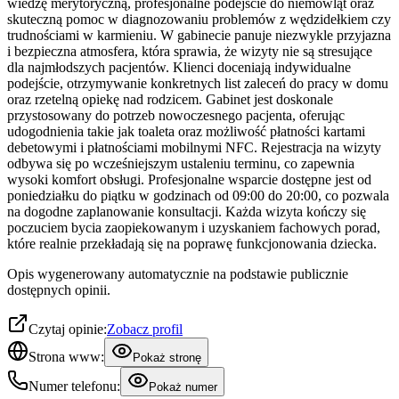
wiedzę merytoryczną, profesjonalne podejście do niemowląt oraz
skuteczną pomoc w diagnozowaniu problemów z wędzidełkiem czy
trudnościami w karmieniu. W gabinecie panuje niezwykle przyjazna
i bezpieczna atmosfera, która sprawia, że wizyty nie są stresujące
dla najmłodszych pacjentów. Klienci doceniają indywidualne
podejście, otrzymywanie konkretnych list zaleceń do pracy w domu
oraz rzetelną opiekę nad rodzicem. Gabinet jest doskonale
przystosowany do potrzeb nowoczesnego pacjenta, oferując
udogodnienia takie jak toaleta oraz możliwość płatności kartami
debetowymi i płatnościami mobilnymi NFC. Rejestracja na wizyty
odbywa się po wcześniejszym ustaleniu terminu, co zapewnia
wysoki komfort obsługi. Profesjonalne wsparcie dostępne jest od
poniedziałku do piątku w godzinach od 09:00 do 20:00, co pozwala
na dogodne zaplanowanie konsultacji. Każda wizyta kończy się
poczuciem bycia zaopiekowanym i uzyskaniem fachowych porad,
które realnie przekładają się na poprawę funkcjonowania dziecka.
Opis wygenerowany automatycznie na podstawie publicznie
dostępnych opinii.
Czytaj opinie:
Zobacz profil
Strona www:
Pokaż stronę
Numer telefonu:
Pokaż numer