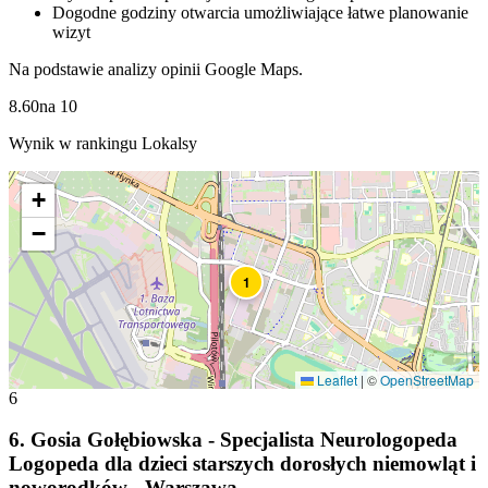
Dogodne godziny otwarcia umożliwiające łatwe planowanie
wizyt
Na podstawie analizy opinii Google Maps.
8.60
na
10
Wynik w rankingu Lokalsy
+
−
1
Leaflet
|
©
OpenStreetMap
6
6
.
Gosia Gołębiowska - Specjalista Neurologopeda
Logopeda dla dzieci starszych dorosłych niemowląt i
noworodków - Warszawa