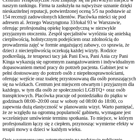
naszym rankingu. Firma ta zasłużyła na najwyższe uznanie dzięki
nieskazitelnej reputacji, potwierdzonej oceną 5/5 na podstawie aż
154 recenzji zadowolonych klientów. Placówka mieści się pod
adresem al. Jerzego Waszyngtona 33/lokal 93 w Warszawie,
oferując profesjonalną opiekę logopedyczną w niezwykle
przyjaznym otoczeniu. Zespół specjalistów wyróżnia się anielską
cierpliwością, holistycznym podejściem oraz zdolnością do
prowadzenia zajęć w formie angażującej zabawy, co sprawia, że
dzieci z niecierpliwością oczekują każdej wizyty. Rodzice
podkreślają, że terapeuci tacy jak Pani Ewa, Pani Ania czy Pani
Kinga wykazują się ogromnym zaangażowaniem i indywidualnym
dopasowaniem metod pracy do potrzeb pacjenta. Gabinet jest w
pełni dostosowany do potrzeb osób z niepełnosprawnościami,
oferując wejście oraz toaletę przystosowaną dla osób poruszających
się na wózkach. Centrum jest miejscem otwartym i przyjaznym dla
każdego, w tym dla osób ze społeczności LGBTQ+ oraz osób
transpłciowych. Placówka pracuje od poniedziałku do piątku w
godzinach 08:00–20:00 oraz w soboty od 08:00 do 18:00, co
zapewnia dużą elastyczność w planowaniu wizyt. Warto pamiętać,
że ze względu na ogromną popularność gabinetu, wymagane jest
wcześniejsze umówienie terminu spotkania. To miejsce, w którym
profesjonalizm łączy się z ciepłem, przynosząc wymierne efekty w
terapii mowy u dzieci w każdym wieku.
Opis wygenerowany automatycznie na podstawie publicznie