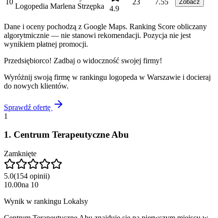
10
23
7.55
Zobacz
Logopedia Marlena Strzępka
4.9
Dane i oceny pochodzą z Google Maps. Ranking Score obliczany
algorytmicznie — nie stanowi rekomendacji. Pozycja nie jest
wynikiem płatnej promocji.
Przedsiębiorco! Zadbaj o widoczność swojej firmy!
Wyróżnij swoją firmę w rankingu
logopeda
w
Warszawie
i docieraj
do nowych klientów.
Sprawdź ofertę
1
1
.
Centrum Terapeutyczne Abu
Zamknięte
5.0
(
154
opinii
)
10.00
na
10
Wynik w rankingu Lokalsy
Centrum Terapeutyczne Abu znajduje się na pierwszym miejscu w