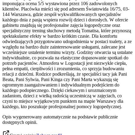
imponująca ocena 5/5 wystawiona przez 106 zadowolonych
klientów. Placówka mieści się pod adresem Światowida 16/75, 03-
144 Warszawa, gdzie zespół wykwalifikowanych specjalistów
każdego dnia z pasją wspiera rozwój dzieci i dorosłych. W ofercie
gabinetu znajdują się profesjonalne zajęcia logopedyczne oraz
specjalistyczny trening słuchowy metodą Tomatisa, które przynoszą
spektakularne efekty w bardzo krótkim czasie. Dla komfortu
odwiedzających przygotowano udogodnienia w postaci toalety, a ze
względu na bardzo duże zainteresowanie usługami, zalecane jest
wcześniejsze ustalenie terminu wizyty. Godziny otwarcia są ustalane
indywidualnie, co pozwala na elastyczne dopasowanie spotkań do
potrzeb pacjentów. Atmosfera w Logostacji jest niezwykle ciepła,
pełna empatii, cierpliwości i zrozumienia, co sprzyja budowaniu
relacji z dziećmi. Rodzice podkreślają, że specjaliści tacy jak Pani
Beata, Pani Sylwia, Pani Kinga czy Pani Marta wykazują się
ogromnym zaangażowaniem i indywidualnym podejściem do
każdego podopiecznego. Dzięki ciekawym i urozmaiconym
zadaniom, dzieci z wielką radością uczestniczą w zajęciach, co
czyni to miejsce wyjątkowym punktem na mapie Warszawy dla
każdego, kto poszukuje profesjonalnej pomocy logopedycznej.
Opis wygenerowany automatycznie na podstawie publicznie
dostępnych opinii.