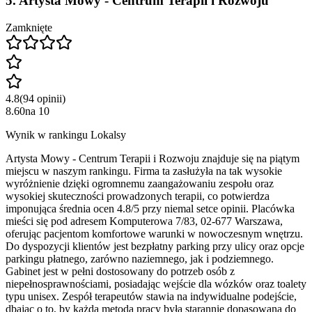
5
.
Artysta Mowy - Centrum Terapii i Rozwoju
Zamknięte
4.8
(
94
opinii
)
8.60
na
10
Wynik w rankingu Lokalsy
Artysta Mowy - Centrum Terapii i Rozwoju znajduje się na piątym
miejscu w naszym rankingu. Firma ta zasłużyła na tak wysokie
wyróżnienie dzięki ogromnemu zaangażowaniu zespołu oraz
wysokiej skuteczności prowadzonych terapii, co potwierdza
imponująca średnia ocen 4.8/5 przy niemal setce opinii. Placówka
mieści się pod adresem Komputerowa 7/83, 02-677 Warszawa,
oferując pacjentom komfortowe warunki w nowoczesnym wnętrzu.
Do dyspozycji klientów jest bezpłatny parking przy ulicy oraz opcje
parkingu płatnego, zarówno naziemnego, jak i podziemnego.
Gabinet jest w pełni dostosowany do potrzeb osób z
niepełnosprawnościami, posiadając wejście dla wózków oraz toalety
typu unisex. Zespół terapeutów stawia na indywidualne podejście,
dbając o to, by każda metoda pracy była starannie dopasowana do