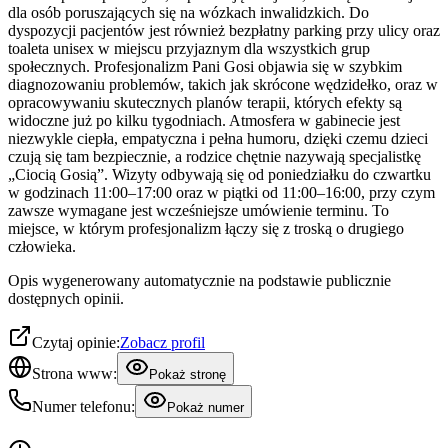
dla osób poruszających się na wózkach inwalidzkich. Do
dyspozycji pacjentów jest również bezpłatny parking przy ulicy oraz
toaleta unisex w miejscu przyjaznym dla wszystkich grup
społecznych. Profesjonalizm Pani Gosi objawia się w szybkim
diagnozowaniu problemów, takich jak skrócone wędzidełko, oraz w
opracowywaniu skutecznych planów terapii, których efekty są
widoczne już po kilku tygodniach. Atmosfera w gabinecie jest
niezwykle ciepła, empatyczna i pełna humoru, dzięki czemu dzieci
czują się tam bezpiecznie, a rodzice chętnie nazywają specjalistkę
„Ciocią Gosią”. Wizyty odbywają się od poniedziałku do czwartku
w godzinach 11:00–17:00 oraz w piątki od 11:00–16:00, przy czym
zawsze wymagane jest wcześniejsze umówienie terminu. To
miejsce, w którym profesjonalizm łączy się z troską o drugiego
człowieka.
Opis wygenerowany automatycznie na podstawie publicznie
dostępnych opinii.
Czytaj opinie:
Zobacz profil
Strona www:
Pokaż stronę
Numer telefonu:
Pokaż numer