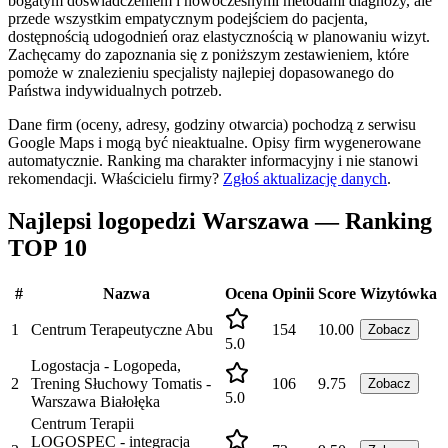
bogatym doświadczeniem i nowoczesnymi metodami diagnozy, ale
przede wszystkim empatycznym podejściem do pacjenta,
dostępnością udogodnień oraz elastycznością w planowaniu wizyt.
Zachęcamy do zapoznania się z poniższym zestawieniem, które
pomoże w znalezieniu specjalisty najlepiej dopasowanego do
Państwa indywidualnych potrzeb.
Dane firm (oceny, adresy, godziny otwarcia) pochodzą z serwisu
Google Maps i mogą być nieaktualne. Opisy firm wygenerowane
automatycznie. Ranking ma charakter informacyjny i nie stanowi
rekomendacji.
Właścicielu firmy?
Zgłoś aktualizację danych
.
Najlepsi logopedzi Warszawa — Ranking
TOP 10
#
Nazwa
Ocena
Opinii
Score
Wizytówka
1
Centrum Terapeutyczne Abu
154
10.00
Zobacz
5.0
Logostacja - Logopeda,
2
Trening Słuchowy Tomatis -
106
9.75
Zobacz
5.0
Warszawa Białołęka
Centrum Terapii
LOGOSPEC - integracja