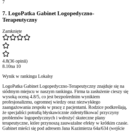
7
7
.
LogoPatka Gabinet Logopedyczno-
Terapeutyczny
Zamknięte
4.8
(
36
opinii
)
8.10
na
10
Wynik w rankingu Lokalsy
LogoPatka Gabinet Logopedyczno-Terapeutyczny znajduje się na
siódmym miejscu w naszym rankingu. Firma ta zasłużenie cieszy się
wysoką oceną 4.8/5, co jest bezpośrednim wynikiem
profesjonalizmu, ogromnej wiedzy oraz niezwykłego
zaangażowania zespołu w pracę z pacjentami. Rodzice podkreślają,
że specjaliści potrafią błyskawicznie zidentyfikować przyczyny
problemów logopedycznych i wdrożyć skuteczne plany
terapeutyczne, które przynoszą zauważalne efekty w krótkim czasie.
Gabinet mieści się pod adresem Jana Kazimierza 64a/634 (wejście