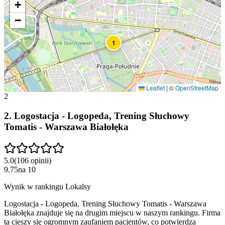
+
−
1
Leaflet
|
©
OpenStreetMap
2
2
.
Logostacja - Logopeda, Trening Słuchowy
Tomatis - Warszawa Białołęka
5.0
(
106
opinii
)
9.75
na
10
Wynik w rankingu Lokalsy
Logostacja - Logopeda, Trening Słuchowy Tomatis - Warszawa
Białołęka znajduje się na drugim miejscu w naszym rankingu. Firma
ta cieszy się ogromnym zaufaniem pacjentów, co potwierdza