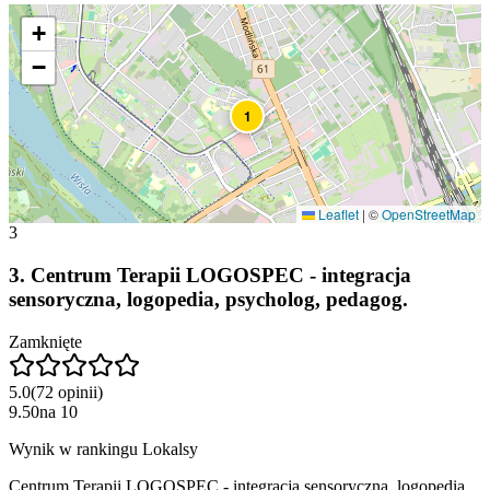
+
−
1
Leaflet
|
©
OpenStreetMap
3
3
.
Centrum Terapii LOGOSPEC - integracja
sensoryczna, logopedia, psycholog, pedagog.
Zamknięte
5.0
(
72
opinii
)
9.50
na
10
Wynik w rankingu Lokalsy
Centrum Terapii LOGOSPEC - integracja sensoryczna, logopedia,