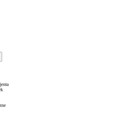
jenta
ek
zne