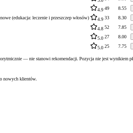
5.0
49
8.55
4.9
enowe (edukacja: leczenie i przeszczep włosów)
33
8.30
4.9
52
7.85
4.8
27
8.00
5.0
25
7.75
5.0
rytmicznie — nie stanowi rekomendacji. Pozycja nie jest wynikiem pł
do nowych klientów.