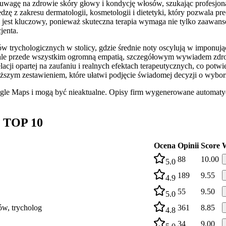
wagę na zdrowie skóry głowy i kondycję włosów, szukając profesjon
dzę z zakresu dermatologii, kosmetologii i dietetyki, który pozwala p
 jest kluczowy, ponieważ skuteczna terapia wymaga nie tylko zaawan
jenta.
w trychologicznych w stolicy, gdzie średnie noty oscylują w imponuj
ale przede wszystkim ogromną empatią, szczegółowym wywiadem zdrowo
cji opartej na zaufaniu i realnych efektach terapeutycznych, co potwi
ższym zestawieniem, które ułatwi podjęcie świadomej decyzji o wyborze
ogle Maps i mogą być nieaktualne. Opisy firm wygenerowane automatyc
g TOP 10
Ocena
Opinii
Score
88
10.00
5.0
189
9.55
4.9
55
9.50
5.0
w, trycholog
361
8.85
4.8
34
9.00