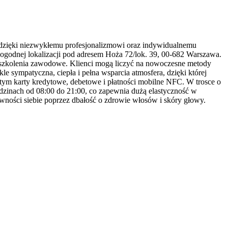
e dzięki niezwykłemu profesjonalizmowi oraz indywidualnemu
ogodnej lokalizacji pod adresem Hoża 72/lok. 39, 00-682 Warszawa.
sy szkolenia zawodowe. Klienci mogą liczyć na nowoczesne metody
 sympatyczna, ciepła i pełna wsparcia atmosfera, dzięki której
 tym karty kredytowe, debetowe i płatności mobilne NFC. W trosce o
godzinach od 08:00 do 21:00, co zapewnia dużą elastyczność w
wności siebie poprzez dbałość o zdrowie włosów i skóry głowy.