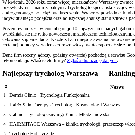
W kwietniu 2026 roku coraz więcej mieszkańców Warszawy zwraca u
przewlekłymi stanami zapalnymi. Trycholog to specjalista łączący wie
androgenowego po uciążliwe łuszczenie. Wybór odpowiedniej kliniki
indywidualnego podejścia oraz holistycznej analizy stanu zdrowia pac
Prezentowane zestawienie obejmuje 10 najwyżej ocenianych gabinetó
wyróżniają się nie tylko nowoczesnym zapleczem technologicznym, 
celowaną suplementacją. Każde z tych miejsc stawia na budowanie rela
rzetelnej pomocy w walce o zdrowe włosy, warto zapoznać się z poni
Dane firm (oceny, adresy, godziny otwarcia) pochodzą z serwisu Go
rekomendacji.
Właścicielu firmy?
Zgłoś aktualizację danych
.
Najlepszy trycholog Warszawa — Rankin
#
Nazwa
1
Dermis Clinic - Trychologia Funkcjonalna
2
Hair& Skin Therapy - Trycholog I Kosmetolog I Warszawa
3
Gabinet Trychologiczny mgr Emilia Młodzianowska
4
HAIRMITAGE Warszawa – klinika trychologii, przeszczep włosó
5
Trycholog Holistycznie