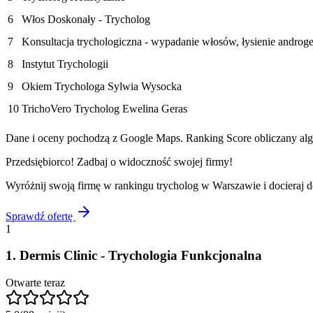
6
Włos Doskonały - Trycholog
7
Konsultacja trychologiczna - wypadanie włosów, łysienie androg
8
Instytut Trychologii
9
Okiem Trychologa Sylwia Wysocka
10
TrichoVero Trycholog Ewelina Geras
Dane i oceny pochodzą z Google Maps. Ranking Score obliczany algo
Przedsiębiorco! Zadbaj o widoczność swojej firmy!
Wyróżnij swoją firmę w rankingu
trycholog
w
Warszawie
i docieraj 
Sprawdź ofertę
1
1
.
Dermis Clinic - Trychologia Funkcjonalna
Otwarte teraz