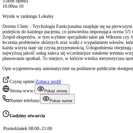
5.0
(
88
opinii
)
10.00
na
10
Wynik w rankingu Lokalsy
Dermis Clinic - Trychologia Funkcjonalna znajduje się na pierwszy
podejściu do każdego pacjenta, co potwierdza imponująca ocena 5/5
Zespół ekspertów, w tym wybitne specjalistki takie jak Wiktoria cz
leczenia problemów skórnych oraz walki z wypadaniem włosów, które 
każda wizyta staje się czystą przyjemnością. Udogodnienia obejmują
najwyższą jakość usług zaleca się wcześniejsze ustalenie terminu wi
planowaniu spotkań. To miejsce, w którym wiedza merytoryczna spot
Opis wygenerowany automatycznie na podstawie publicznie dostępny
Czytaj opinie:
Zobacz profil
Strona www:
Pokaż stronę
Numer telefonu:
Pokaż numer
Godziny otwarcia
Poniedziałek
08:00–21:00