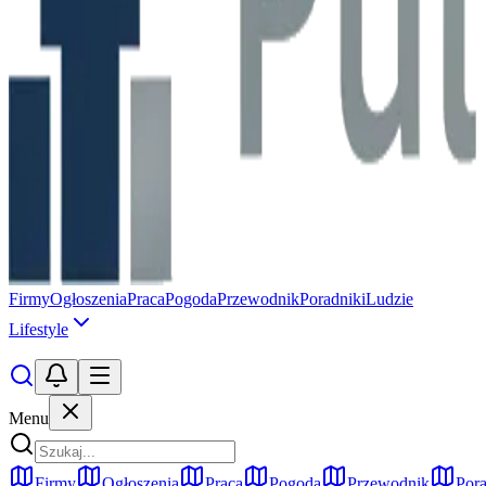
Firmy
Ogłoszenia
Praca
Pogoda
Przewodnik
Poradniki
Ludzie
Lifestyle
Menu
Firmy
Ogłoszenia
Praca
Pogoda
Przewodnik
Pora