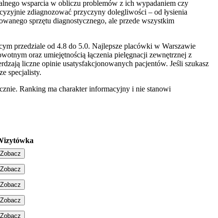
alnego wsparcia w obliczu problemów z ich wypadaniem czy
recyzyjnie zdiagnozować przyczyny dolegliwości – od łysienia
sowanego sprzętu diagnostycznego, ale przede wszystkim
ącym przedziale od 4.8 do 5.0. Najlepsze placówki w Warszawie
tnym oraz umiejętnością łączenia pielęgnacji zewnętrznej z
erdzają liczne opinie usatysfakcjonowanych pacjentów. Jeśli szukasz
 specjalisty.
znie. Ranking ma charakter informacyjny i nie stanowi
Wizytówka
Zobacz
Zobacz
Zobacz
Zobacz
Zobacz