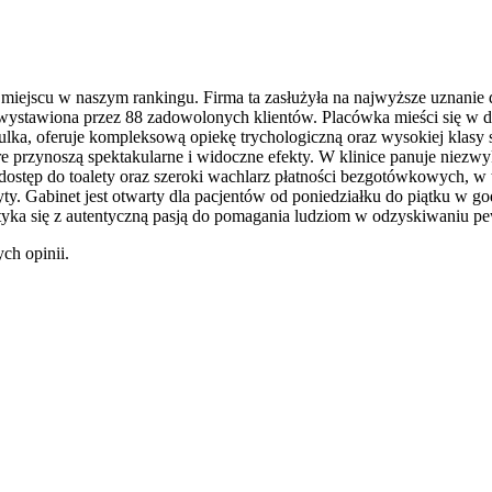
m miejscu w naszym rankingu. Firma ta zasłużyła na najwyższe uznani
 wystawiona przez 88 zadowolonych klientów. Placówka mieści się w d
y Julka, oferuje kompleksową opiekę trychologiczną oraz wysokiej kla
przynoszą spektakularne i widoczne efekty. W klinice panuje niezwykle
 dostęp do toalety oraz szeroki wachlarz płatności bezgotówkowych, w
zyty. Gabinet jest otwarty dla pacjentów od poniedziałku do piątku w 
yka się z autentyczną pasją do pomagania ludziom w odzyskiwaniu pe
ch opinii.