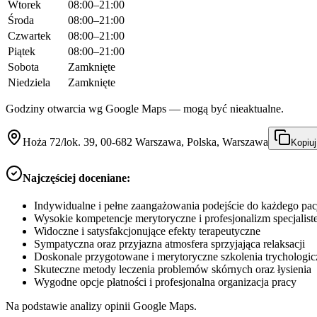
Wtorek
08:00–21:00
Środa
08:00–21:00
Czwartek
08:00–21:00
Piątek
08:00–21:00
Sobota
Zamknięte
Niedziela
Zamknięte
Godziny otwarcia wg Google Maps — mogą być nieaktualne.
Hoża 72/lok. 39, 00-682 Warszawa, Polska, Warszawa
Kopiuj
Najczęściej doceniane:
Indywidualne i pełne zaangażowania podejście do każdego pac
Wysokie kompetencje merytoryczne i profesjonalizm specjalist
Widoczne i satysfakcjonujące efekty terapeutyczne
Sympatyczna oraz przyjazna atmosfera sprzyjająca relaksacji
Doskonale przygotowane i merytoryczne szkolenia trychologic
Skuteczne metody leczenia problemów skórnych oraz łysienia
Wygodne opcje płatności i profesjonalna organizacja pracy
Na podstawie analizy opinii Google Maps.