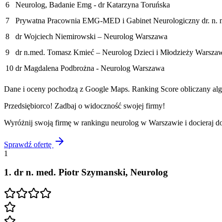
6
Neurolog, Badanie Emg - dr Katarzyna Toruńska
7
Prywatna Pracownia EMG-MED i Gabinet Neurologiczny dr. n
8
dr Wojciech Niemirowski – Neurolog Warszawa
9
dr n.med. Tomasz Kmieć – Neurolog Dzieci i Młodzieży Warsza
10
dr Magdalena Podbrożna - Neurolog Warszawa
Dane i oceny pochodzą z Google Maps. Ranking Score obliczany algo
Przedsiębiorco! Zadbaj o widoczność swojej firmy!
Wyróżnij swoją firmę w rankingu
neurolog
w
Warszawie
i docieraj 
Sprawdź ofertę
1
1
.
dr n. med. Piotr Szymanski, Neurolog