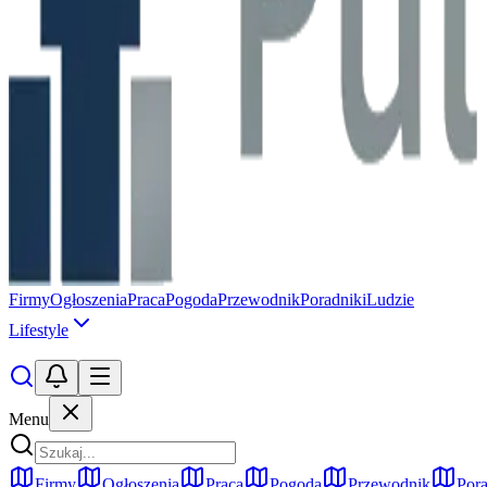
Firmy
Ogłoszenia
Praca
Pogoda
Przewodnik
Poradniki
Ludzie
Lifestyle
Menu
Firmy
Ogłoszenia
Praca
Pogoda
Przewodnik
Pora