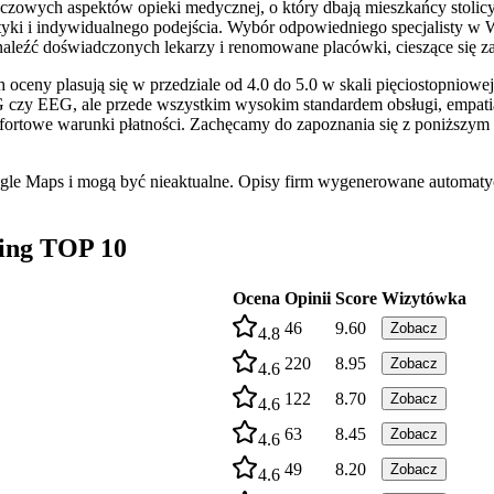
czowych aspektów opieki medycznej, o który dbają mieszkańcy stolicy
yki i indywidualnego podejścia. Wybór odpowiedniego specjalisty w W
znaleźć doświadczonych lekarzy i renomowane placówki, cieszące się 
oceny plasują się w przedziale od 4.0 do 5.0 w skali pięciostopniowej.
y EEG, ale przede wszystkim wysokim standardem obsługi, empatią o
mfortowe warunki płatności. Zachęcamy do zapoznania się z poniższym
ogle Maps i mogą być nieaktualne. Opisy firm wygenerowane automatyc
ing TOP 10
Ocena
Opinii
Score
Wizytówka
46
9.60
Zobacz
4.8
220
8.95
Zobacz
4.6
122
8.70
Zobacz
4.6
63
8.45
Zobacz
4.6
49
8.20
Zobacz
4.6