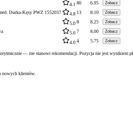
80
6.95
Zobacz
4.1
. med. Durka-Kęsy PWZ 1552037
13
8.10
Zobacz
4.8
8
8.25
Zobacz
5.0
wa
7
8.00
Zobacz
5.0
4
5.75
Zobacz
4.0
rytmicznie — nie stanowi rekomendacji. Pozycja nie jest wynikiem pł
do nowych klientów.