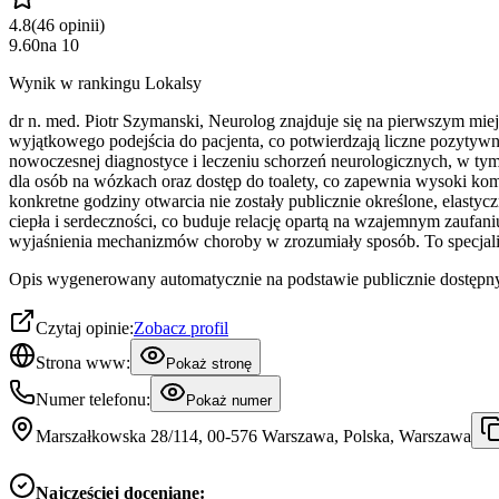
4.8
(
46
opinii
)
9.60
na
10
Wynik w rankingu Lokalsy
dr n. med. Piotr Szymanski, Neurolog znajduje się na pierwszym mie
wyjątkowego podejścia do pacjenta, co potwierdzają liczne pozytywn
nowoczesnej diagnostyce i leczeniu schorzeń neurologicznych, w ty
dla osób na wózkach oraz dostęp do toalety, co zapewnia wysoki kom
konkretne godziny otwarcia nie zostały publicznie określone, elastyc
ciepła i serdeczności, co buduje relację opartą na wzajemnym zaufani
wyjaśnienia mechanizmów choroby w zrozumiały sposób. To specjalista
Opis wygenerowany automatycznie na podstawie publicznie dostępny
Czytaj opinie:
Zobacz profil
Strona www:
Pokaż stronę
Numer telefonu:
Pokaż numer
Marszałkowska 28/114, 00-576 Warszawa, Polska, Warszawa
Najczęściej doceniane: