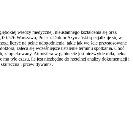
łębokiej wiedzy medycznej, nieustannego kształcenia się oraz
4, 00-576 Warszawa, Polska. Doktor Szymański specjalizuje się w
gą liczyć na pełne udogodnienia, takie jak wejście przystosowane
ktora, zaleca się wcześniejsze ustalenie terminu spotkania. Choć
 się zaopiekowany. Atmosfera w gabinecie jest niezwykle miła, pełna
mu tyle czasu, ile jest niezbędne do rzetelnej analizy dokumentacji i
ę skuteczna i przewidywalna.