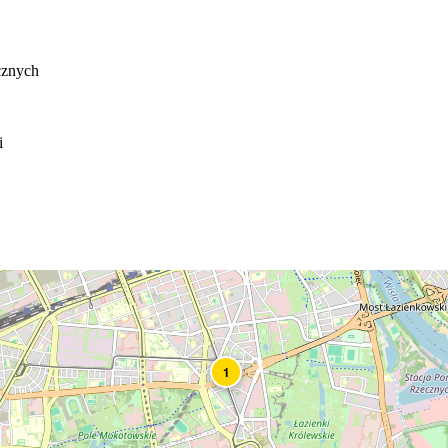
cznych
i
1