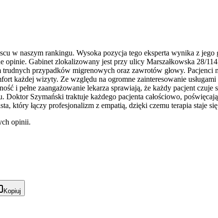
jscu w naszym rankingu. Wysoka pozycja tego eksperta wynika z jego g
e opinie. Gabinet zlokalizowany jest przy ulicy Marszałkowska 28/11
m trudnych przypadków migrenowych oraz zawrotów głowy. Pacjenci mo
fort każdej wizyty. Ze względu na ogromne zainteresowanie usługami do
zność i pełne zaangażowanie lekarza sprawiają, że każdy pacjent czuje
u. Doktor Szymański traktuje każdego pacjenta całościowo, poświęcając 
, który łączy profesjonalizm z empatią, dzięki czemu terapia staje si
ch opinii.
Kopiuj