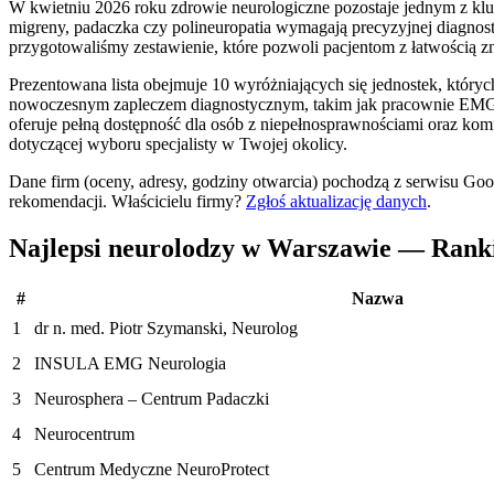
W kwietniu 2026 roku zdrowie neurologiczne pozostaje jednym z klu
migreny, padaczka czy polineuropatia wymagają precyzyjnej diagnost
przygotowaliśmy zestawienie, które pozwoli pacjentom z łatwością 
Prezentowana lista obejmuje 10 wyróżniających się jednostek, których 
nowoczesnym zapleczem diagnostycznym, takim jak pracownie EMG cz
oferuje pełną dostępność dla osób z niepełnosprawnościami oraz ko
dotyczącej wyboru specjalisty w Twojej okolicy.
Dane firm (oceny, adresy, godziny otwarcia) pochodzą z serwisu Go
rekomendacji.
Właścicielu firmy?
Zgłoś aktualizację danych
.
Najlepsi neurolodzy w Warszawie — Rank
#
Nazwa
1
dr n. med. Piotr Szymanski, Neurolog
2
INSULA EMG Neurologia
3
Neurosphera – Centrum Padaczki
4
Neurocentrum
5
Centrum Medyczne NeuroProtect