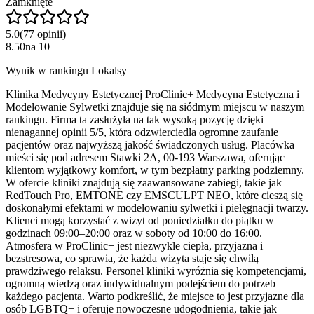
Zamknięte
5.0
(
77
opinii
)
8.50
na
10
Wynik w rankingu Lokalsy
Klinika Medycyny Estetycznej ProClinic+ Medycyna Estetyczna i
Modelowanie Sylwetki znajduje się na siódmym miejscu w naszym
rankingu. Firma ta zasłużyła na tak wysoką pozycję dzięki
nienagannej opinii 5/5, która odzwierciedla ogromne zaufanie
pacjentów oraz najwyższą jakość świadczonych usług. Placówka
mieści się pod adresem Stawki 2A, 00-193 Warszawa, oferując
klientom wyjątkowy komfort, w tym bezpłatny parking podziemny.
W ofercie kliniki znajdują się zaawansowane zabiegi, takie jak
RedTouch Pro, EMTONE czy EMSCULPT NEO, które cieszą się
doskonałymi efektami w modelowaniu sylwetki i pielęgnacji twarzy.
Klienci mogą korzystać z wizyt od poniedziałku do piątku w
godzinach 09:00–20:00 oraz w soboty od 10:00 do 16:00.
Atmosfera w ProClinic+ jest niezwykle ciepła, przyjazna i
bezstresowa, co sprawia, że każda wizyta staje się chwilą
prawdziwego relaksu. Personel kliniki wyróżnia się kompetencjami,
ogromną wiedzą oraz indywidualnym podejściem do potrzeb
każdego pacjenta. Warto podkreślić, że miejsce to jest przyjazne dla
osób LGBTQ+ i oferuje nowoczesne udogodnienia, takie jak