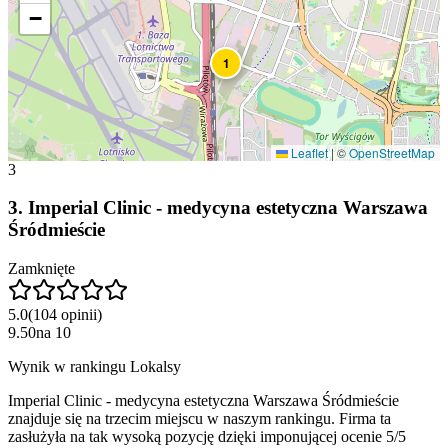
−
1
Leaflet
|
©
OpenStreetMap
3
3
.
Imperial Clinic - medycyna estetyczna Warszawa
Śródmieście
Zamknięte
5.0
(
104
opinii
)
9.50
na
10
Wynik w rankingu Lokalsy
Imperial Clinic - medycyna estetyczna Warszawa Śródmieście
znajduje się na trzecim miejscu w naszym rankingu. Firma ta
zasłużyła na tak wysoką pozycję dzięki imponującej ocenie 5/5