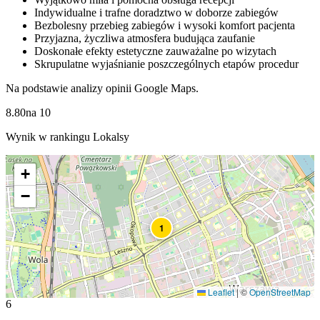
Indywidualne i trafne doradztwo w doborze zabiegów
Bezbolesny przebieg zabiegów i wysoki komfort pacjenta
Przyjazna, życzliwa atmosfera budująca zaufanie
Doskonałe efekty estetyczne zauważalne po wizytach
Skrupulatne wyjaśnianie poszczególnych etapów procedur
Na podstawie analizy opinii Google Maps.
8.80
na
10
Wynik w rankingu Lokalsy
+
−
1
Leaflet
|
©
OpenStreetMap
6