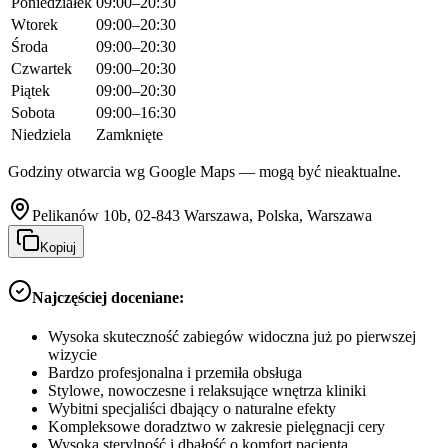
Poniedziałek
09:00–20:30
Wtorek
09:00–20:30
Środa
09:00–20:30
Czwartek
09:00–20:30
Piątek
09:00–20:30
Sobota
09:00–16:30
Niedziela
Zamknięte
Godziny otwarcia wg Google Maps — mogą być nieaktualne.
Pelikanów 10b, 02-843 Warszawa, Polska, Warszawa
Kopiuj
Najczęściej doceniane:
Wysoka skuteczność zabiegów widoczna już po pierwszej
wizycie
Bardzo profesjonalna i przemiła obsługa
Stylowe, nowoczesne i relaksujące wnętrza kliniki
Wybitni specjaliści dbający o naturalne efekty
Kompleksowe doradztwo w zakresie pielęgnacji cery
Wysoka sterylność i dbałość o komfort pacjenta