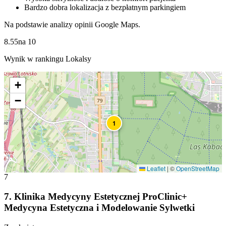
Bardzo dobra lokalizacja z bezpłatnym parkingiem
Na podstawie analizy opinii Google Maps.
8.55
na
10
Wynik w rankingu Lokalsy
+
−
1
Leaflet
|
©
OpenStreetMap
7
7
.
Klinika Medycyny Estetycznej ProClinic+
Medycyna Estetyczna i Modelowanie Sylwetki