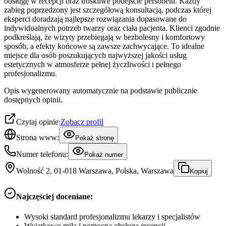
obsługę w recepcji oraz troskliwe podejście personelu. Każdy
zabieg poprzedzony jest szczegółową konsultacją, podczas której
eksperci doradzają najlepsze rozwiązania dopasowane do
indywidualnych potrzeb twarzy oraz ciała pacjenta. Klienci zgodnie
podkreślają, że wizyty przebiegają w bezbolesny i komfortowy
sposób, a efekty końcowe są zawsze zachwycające. To idealne
miejsce dla osób poszukujących najwyższej jakości usług
estetycznych w atmosferze pełnej życzliwości i pełnego
profesjonalizmu.
Opis wygenerowany automatycznie na podstawie publicznie
dostępnych opinii.
Czytaj opinie:
Zobacz profil
Strona www:
Pokaż stronę
Numer telefonu:
Pokaż numer
Wolność 2, 01-018 Warszawa, Polska, Warszawa
Kopiuj
Najczęściej doceniane:
Wysoki standard profesjonalizmu lekarzy i specjalistów
Wyjątkowo miła i pomocna obsługa recepcji