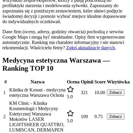
wszystkim zespół ekspertów, którzy z pasją podchodzą do
profilaktyki starzenia i modelowania sylwetki. Zapraszamy do
zapoznania się z poniższym zestawieniem, które ułatwi podjęcie
świadomej decyzji i pomoże wybrać miejsce idealnie dopasowane
do indywidualnych oczekiwań.
Dane firm (oceny, adresy, godziny otwarcia) pochodzą z serwisu
Google Maps i mogą być nieaktualne. Opisy firm wygenerowane
automatycznie. Ranking ma charakter informacyjny i nie stanowi
rekomendacji.
Właścicielu firmy?
Zgłoś aktualizację danych
.
Medycyna estetyczna Warszawa —
Ranking TOP 10
#
Nazwa
Ocena
Opinii
Score
Wizytówka
Klinika dr Kossut - medycyna
1
321
10.00
Zobacz
estetyczna Warszawa Ochota
5.0
KM Clinic - Klinika
Kosmetologii i Medycyny
Estetycznej Warszawa
2
109
9.75
Zobacz
Mokotów LASER
5.0
LIGHTSHEER QUATTRO,
LUMISCAN, DERMAPEN