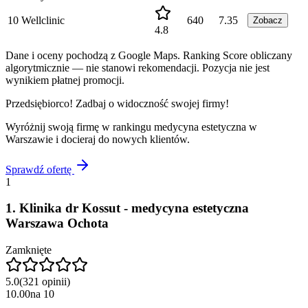
10
Wellclinic
640
7.35
Zobacz
4.8
Dane i oceny pochodzą z Google Maps. Ranking Score obliczany
algorytmicznie — nie stanowi rekomendacji. Pozycja nie jest
wynikiem płatnej promocji.
Przedsiębiorco! Zadbaj o widoczność swojej firmy!
Wyróżnij swoją firmę w rankingu
medycyna estetyczna
w
Warszawie
i docieraj do nowych klientów.
Sprawdź ofertę
1
1
.
Klinika dr Kossut - medycyna estetyczna
Warszawa Ochota
Zamknięte
5.0
(
321
opinii
)
10.00
na
10