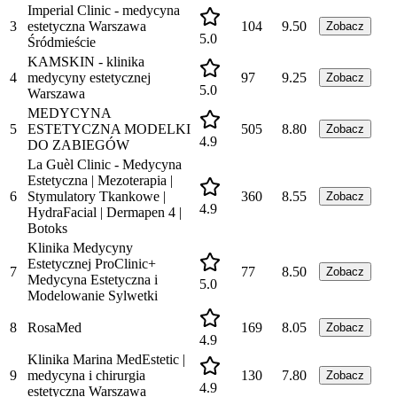
Imperial Clinic - medycyna
3
estetyczna Warszawa
104
9.50
Zobacz
5.0
Śródmieście
KAMSKIN - klinika
4
medycyny estetycznej
97
9.25
Zobacz
5.0
Warszawa
MEDYCYNA
5
ESTETYCZNA MODELKI
505
8.80
Zobacz
4.9
DO ZABIEGÓW
La Guèl Clinic - Medycyna
Estetyczna | Mezoterapia |
6
Stymulatory Tkankowe |
360
8.55
Zobacz
4.9
HydraFacial | Dermapen 4 |
Botoks
Klinika Medycyny
Estetycznej ProClinic+
7
77
8.50
Zobacz
Medycyna Estetyczna i
5.0
Modelowanie Sylwetki
8
RosaMed
169
8.05
Zobacz
4.9
Klinika Marina MedEstetic |
9
medycyna i chirurgia
130
7.80
Zobacz
4.9
estetyczna Warszawa