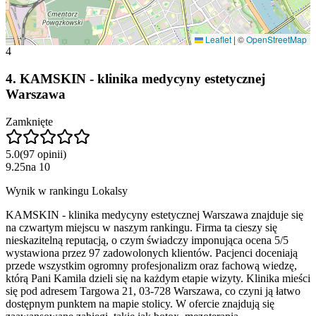
Leaflet
|
©
OpenStreetMap
4
4
.
KAMSKIN - klinika medycyny estetycznej
Warszawa
Zamknięte
5.0
(
97
opinii
)
9.25
na
10
Wynik w rankingu Lokalsy
KAMSKIN - klinika medycyny estetycznej Warszawa znajduje się
na czwartym miejscu w naszym rankingu. Firma ta cieszy się
nieskazitelną reputacją, o czym świadczy imponująca ocena 5/5
wystawiona przez 97 zadowolonych klientów. Pacjenci doceniają
przede wszystkim ogromny profesjonalizm oraz fachową wiedzę,
którą Pani Kamila dzieli się na każdym etapie wizyty. Klinika mieści
się pod adresem Targowa 21, 03-728 Warszawa, co czyni ją łatwo
dostępnym punktem na mapie stolicy. W ofercie znajdują się