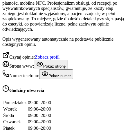
płatności mobilne NFC. Profesjonalizm obsługi, od recepcji po
wykwalifikowanych specjalistów, gwarantuje, że każdy etap
zabiegu jest dokładnie wyjaśniony, a pacjent czuje się w pełni
zaopiekowany. To miejsce, gdzie dbałość o detale łączy się z pasją
do estetyki, co potwierdzają liczne, pełne zachwytu opinie
odwiedzających.
Opis wygenerowany automatycznie na podstawie publicznie
dostępnych opinii.
Czytaj opinie:
Zobacz profil
Strona www:
Pokaż stronę
Numer telefonu:
Pokaż numer
Godziny otwarcia
Poniedziałek
09:00–20:00
Wtorek
09:00–20:00
Środa
09:00–20:00
Czwartek
09:00–20:00
Piątek
09:00–20:00