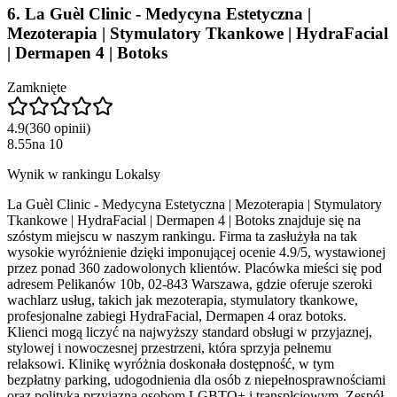
6
.
La Guèl Clinic - Medycyna Estetyczna |
Mezoterapia | Stymulatory Tkankowe | HydraFacial
| Dermapen 4 | Botoks
Zamknięte
4.9
(
360
opinii
)
8.55
na
10
Wynik w rankingu Lokalsy
La Guèl Clinic - Medycyna Estetyczna | Mezoterapia | Stymulatory
Tkankowe | HydraFacial | Dermapen 4 | Botoks znajduje się na
szóstym miejscu w naszym rankingu. Firma ta zasłużyła na tak
wysokie wyróżnienie dzięki imponującej ocenie 4.9/5, wystawionej
przez ponad 360 zadowolonych klientów. Placówka mieści się pod
adresem Pelikanów 10b, 02-843 Warszawa, gdzie oferuje szeroki
wachlarz usług, takich jak mezoterapia, stymulatory tkankowe,
profesjonalne zabiegi HydraFacial, Dermapen 4 oraz botoks.
Klienci mogą liczyć na najwyższy standard obsługi w przyjaznej,
stylowej i nowoczesnej przestrzeni, która sprzyja pełnemu
relaksowi. Klinikę wyróżnia doskonała dostępność, w tym
bezpłatny parking, udogodnienia dla osób z niepełnosprawnościami
oraz polityka przyjazna osobom LGBTQ+ i transpłciowym. Zespół