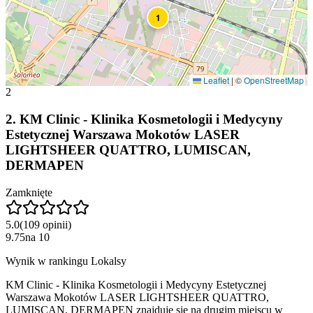
1
Leaflet
|
©
OpenStreetMap
2
2
.
KM Clinic - Klinika Kosmetologii i Medycyny
Estetycznej Warszawa Mokotów LASER
LIGHTSHEER QUATTRO, LUMISCAN,
DERMAPEN
Zamknięte
5.0
(
109
opinii
)
9.75
na
10
Wynik w rankingu Lokalsy
KM Clinic - Klinika Kosmetologii i Medycyny Estetycznej
Warszawa Mokotów LASER LIGHTSHEER QUATTRO,
LUMISCAN, DERMAPEN znajduje się na drugim miejscu w