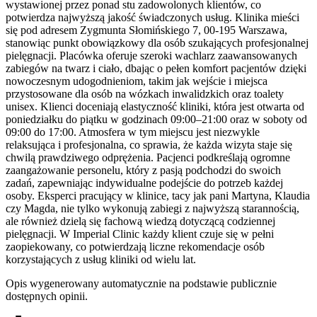
wystawionej przez ponad stu zadowolonych klientów, co
potwierdza najwyższą jakość świadczonych usług. Klinika mieści
się pod adresem Zygmunta Słomińskiego 7, 00-195 Warszawa,
stanowiąc punkt obowiązkowy dla osób szukających profesjonalnej
pielęgnacji. Placówka oferuje szeroki wachlarz zaawansowanych
zabiegów na twarz i ciało, dbając o pełen komfort pacjentów dzięki
nowoczesnym udogodnieniom, takim jak wejście i miejsca
przystosowane dla osób na wózkach inwalidzkich oraz toalety
unisex. Klienci doceniają elastyczność kliniki, która jest otwarta od
poniedziałku do piątku w godzinach 09:00–21:00 oraz w soboty od
09:00 do 17:00. Atmosfera w tym miejscu jest niezwykle
relaksująca i profesjonalna, co sprawia, że każda wizyta staje się
chwilą prawdziwego odprężenia. Pacjenci podkreślają ogromne
zaangażowanie personelu, który z pasją podchodzi do swoich
zadań, zapewniając indywidualne podejście do potrzeb każdej
osoby. Eksperci pracujący w klinice, tacy jak pani Martyna, Klaudia
czy Magda, nie tylko wykonują zabiegi z najwyższą starannością,
ale również dzielą się fachową wiedzą dotyczącą codziennej
pielęgnacji. W Imperial Clinic każdy klient czuje się w pełni
zaopiekowany, co potwierdzają liczne rekomendacje osób
korzystających z usług kliniki od wielu lat.
Opis wygenerowany automatycznie na podstawie publicznie
dostępnych opinii.