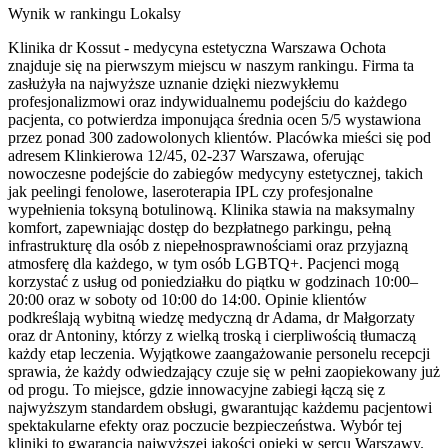
Wynik w rankingu Lokalsy
Klinika dr Kossut - medycyna estetyczna Warszawa Ochota
znajduje się na pierwszym miejscu w naszym rankingu. Firma ta
zasłużyła na najwyższe uznanie dzięki niezwykłemu
profesjonalizmowi oraz indywidualnemu podejściu do każdego
pacjenta, co potwierdza imponująca średnia ocen 5/5 wystawiona
przez ponad 300 zadowolonych klientów. Placówka mieści się pod
adresem Klinkierowa 12/45, 02-237 Warszawa, oferując
nowoczesne podejście do zabiegów medycyny estetycznej, takich
jak peelingi fenolowe, laseroterapia IPL czy profesjonalne
wypełnienia toksyną botulinową. Klinika stawia na maksymalny
komfort, zapewniając dostęp do bezpłatnego parkingu, pełną
infrastrukturę dla osób z niepełnosprawnościami oraz przyjazną
atmosferę dla każdego, w tym osób LGBTQ+. Pacjenci mogą
korzystać z usług od poniedziałku do piątku w godzinach 10:00–
20:00 oraz w soboty od 10:00 do 14:00. Opinie klientów
podkreślają wybitną wiedzę medyczną dr Adama, dr Małgorzaty
oraz dr Antoniny, którzy z wielką troską i cierpliwością tłumaczą
każdy etap leczenia. Wyjątkowe zaangażowanie personelu recepcji
sprawia, że każdy odwiedzający czuje się w pełni zaopiekowany już
od progu. To miejsce, gdzie innowacyjne zabiegi łączą się z
najwyższym standardem obsługi, gwarantując każdemu pacjentowi
spektakularne efekty oraz poczucie bezpieczeństwa. Wybór tej
kliniki to gwarancja najwyższej jakości opieki w sercu Warszawy.