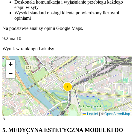
Doskonała komunikacja i wyjaśnianie przebiegu każdego
etapu wizyty
Wysoki standard obsługi klienta potwierdzony licznymi
opiniami
Na podstawie analizy opinii Google Maps.
9.25
na
10
Wynik w rankingu Lokalsy
+
−
1
Leaflet
|
©
OpenStreetMap
5
5
.
MEDYCYNA ESTETYCZNA MODELKI DO