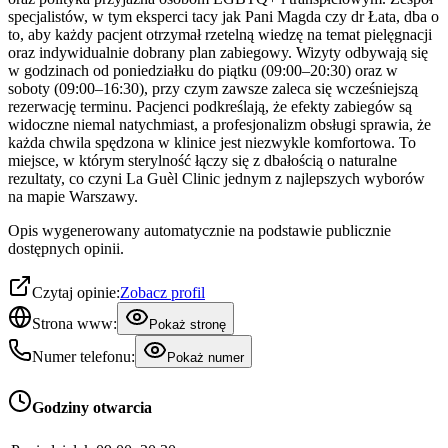
specjalistów, w tym eksperci tacy jak Pani Magda czy dr Łata, dba o
to, aby każdy pacjent otrzymał rzetelną wiedzę na temat pielęgnacji
oraz indywidualnie dobrany plan zabiegowy. Wizyty odbywają się
w godzinach od poniedziałku do piątku (09:00–20:30) oraz w
soboty (09:00–16:30), przy czym zawsze zaleca się wcześniejszą
rezerwację terminu. Pacjenci podkreślają, że efekty zabiegów są
widoczne niemal natychmiast, a profesjonalizm obsługi sprawia, że
każda chwila spędzona w klinice jest niezwykle komfortowa. To
miejsce, w którym sterylność łączy się z dbałością o naturalne
rezultaty, co czyni La Guèl Clinic jednym z najlepszych wyborów
na mapie Warszawy.
Opis wygenerowany automatycznie na podstawie publicznie
dostępnych opinii.
Czytaj opinie:
Zobacz profil
Strona www:
Pokaż stronę
Numer telefonu:
Pokaż numer
Godziny otwarcia