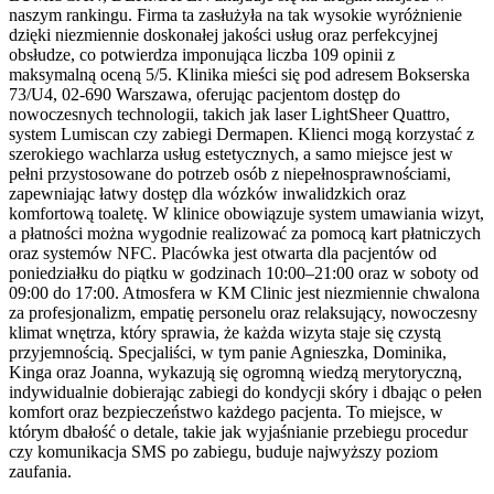
naszym rankingu. Firma ta zasłużyła na tak wysokie wyróżnienie
dzięki niezmiennie doskonałej jakości usług oraz perfekcyjnej
obsłudze, co potwierdza imponująca liczba 109 opinii z
maksymalną oceną 5/5. Klinika mieści się pod adresem Bokserska
73/U4, 02-690 Warszawa, oferując pacjentom dostęp do
nowoczesnych technologii, takich jak laser LightSheer Quattro,
system Lumiscan czy zabiegi Dermapen. Klienci mogą korzystać z
szerokiego wachlarza usług estetycznych, a samo miejsce jest w
pełni przystosowane do potrzeb osób z niepełnosprawnościami,
zapewniając łatwy dostęp dla wózków inwalidzkich oraz
komfortową toaletę. W klinice obowiązuje system umawiania wizyt,
a płatności można wygodnie realizować za pomocą kart płatniczych
oraz systemów NFC. Placówka jest otwarta dla pacjentów od
poniedziałku do piątku w godzinach 10:00–21:00 oraz w soboty od
09:00 do 17:00. Atmosfera w KM Clinic jest niezmiennie chwalona
za profesjonalizm, empatię personelu oraz relaksujący, nowoczesny
klimat wnętrza, który sprawia, że każda wizyta staje się czystą
przyjemnością. Specjaliści, w tym panie Agnieszka, Dominika,
Kinga oraz Joanna, wykazują się ogromną wiedzą merytoryczną,
indywidualnie dobierając zabiegi do kondycji skóry i dbając o pełen
komfort oraz bezpieczeństwo każdego pacjenta. To miejsce, w
którym dbałość o detale, takie jak wyjaśnianie przebiegu procedur
czy komunikacja SMS po zabiegu, buduje najwyższy poziom
zaufania.