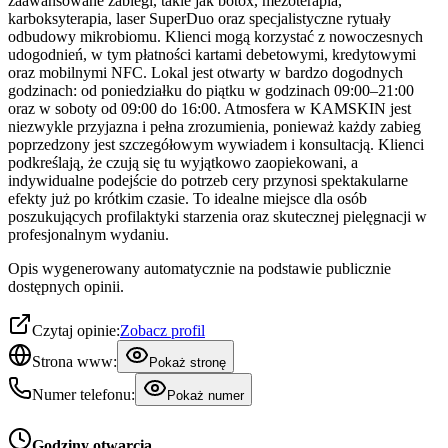
zaawansowane zabiegi, takie jak botox, mezoterapia,
karboksyterapia, laser SuperDuo oraz specjalistyczne rytuały
odbudowy mikrobiomu. Klienci mogą korzystać z nowoczesnych
udogodnień, w tym płatności kartami debetowymi, kredytowymi
oraz mobilnymi NFC. Lokal jest otwarty w bardzo dogodnych
godzinach: od poniedziałku do piątku w godzinach 09:00–21:00
oraz w soboty od 09:00 do 16:00. Atmosfera w KAMSKIN jest
niezwykle przyjazna i pełna zrozumienia, ponieważ każdy zabieg
poprzedzony jest szczegółowym wywiadem i konsultacją. Klienci
podkreślają, że czują się tu wyjątkowo zaopiekowani, a
indywidualne podejście do potrzeb cery przynosi spektakularne
efekty już po krótkim czasie. To idealne miejsce dla osób
poszukujących profilaktyki starzenia oraz skutecznej pielęgnacji w
profesjonalnym wydaniu.
Opis wygenerowany automatycznie na podstawie publicznie
dostępnych opinii.
Czytaj opinie:
Zobacz profil
Strona www:
Pokaż stronę
Numer telefonu:
Pokaż numer
Godziny otwarcia