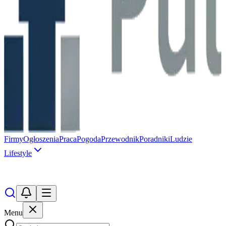
Firmy
Ogłoszenia
Praca
Pogoda
Przewodnik
Poradniki
Ludzie
Lifestyle
Menu