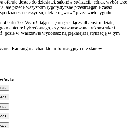
 oferuje dostęp do dziesiątek salonów stylizacji, jednak wybór tego
nia, ale przede wszystkim rygorystyczne przestrzeganie zasad
espodzianek i cieszyć się efektem „wow” przez wiele tygodni.
.9 do 5.0. Wyróżniające się miejsca łączy dbałość o detale,
cznego manicure hybrydowego, czy zaawansowanej rekonstrukcji
dź, gdzie w Warszawie wykonasz najpiękniejszą stylizację w tym
znie. Ranking ma charakter informacyjny i nie stanowi
ytówka
bacz
bacz
bacz
bacz
bacz