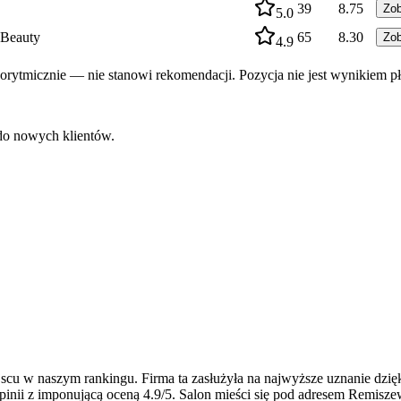
39
8.75
Zo
5.0
 Beauty
65
8.30
Zo
4.9
rytmicznie — nie stanowi rekomendacji. Pozycja nie jest wynikiem pł
 do nowych klientów.
scu w naszym rankingu. Firma ta zasłużyła na najwyższe uznanie dzięk
inii z imponującą oceną 4.9/5. Salon mieści się pod adresem Remisz