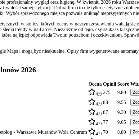
bie profesjonalny wygląd oraz higienę. W kwietniu 2026 roku Warszawa
rwałości samej stylizacji. Dobra firma to nie tylko estetyczne zdobie
ientki. Wybór sprawdzonego miejsca pozwala uniknąć nieprzyjemnych ni
cznych w stolicy, których oceny w naszym zestawieniu wahają się od 4
o śledzi trendy w nail arcie. Niezależnie od tego, czy szukasz klasy
cję, która najlepiej odpowiada Twoim potrzebom i oczekiwaniom. Spraw
ogle Maps i mogą być nieaktualne. Opisy firm wygenerowane automatyc
lonów 2026
Ocena
Opinii
Score
Wiz
275
9.80
Zo
4.9
88
9.55
Zo
4.9
87
9.30
Zo
4.9
77
9.05
Zo
4.9
osmetolog • Warszawa Muranów Wola Centrum
70
8.80
Zo
4.9