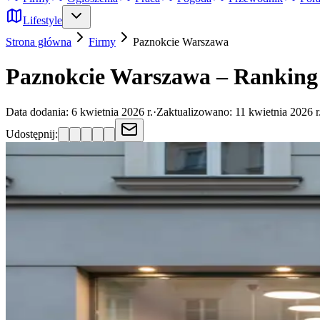
Lifestyle
Strona główna
Firmy
Paznokcie
Warszawa
Paznokcie Warszawa – Ranking 
Data dodania:
6 kwietnia 2026 r.
·
Zaktualizowano:
11 kwietnia 2026 r
Udostępnij: