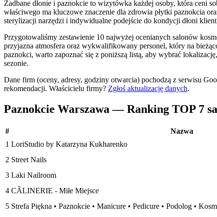
Zadbane dłonie i paznokcie to wizytówka każdej osoby, która ceni so
właściwego ma kluczowe znaczenie dla zdrowia płytki paznokcia oraz t
sterylizacji narzędzi i indywidualne podejście do kondycji dłoni kl
Przygotowaliśmy zestawienie 10 najwyżej ocenianych salonów kosmety
przyjazna atmosfera oraz wykwalifikowany personel, który na bieżąc
paznokci, warto zapoznać się z poniższą listą, aby wybrać lokaliza
sezonie.
Dane firm (oceny, adresy, godziny otwarcia) pochodzą z serwisu Go
rekomendacji.
Właścicielu firmy?
Zgłoś aktualizację danych
.
Paznokcie Warszawa — Ranking TOP 7 sa
#
Nazwa
1
LoriStudio by Katarzyna Kukharenko
2
Street Nails
3
Laki Nailroom
4
CÂLINERIE - Miłe Miejsce
5
Strefa Piękna • Paznokcie • Manicure • Pedicure • Podolog • K