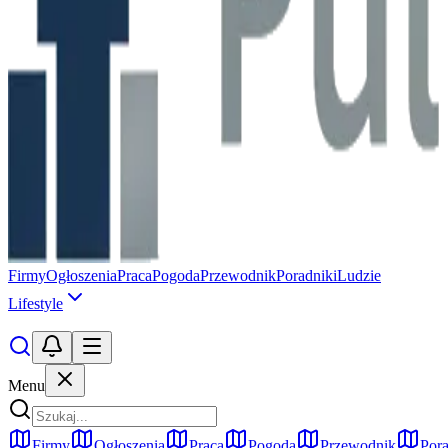
Firmy
Ogłoszenia
Praca
Pogoda
Przewodnik
Poradniki
Ludzie
Lifestyle
Menu
Firmy
Ogłoszenia
Praca
Pogoda
Przewodnik
Pora