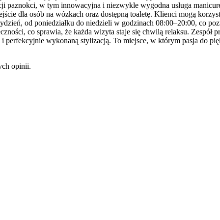
izacji paznokci, w tym innowacyjna i niezwykle wygodna usługa manicur
ście dla osób na wózkach oraz dostępną toaletę. Klienci mogą korzyst
 tydzień, od poniedziałku do niedzieli w godzinach 08:00–20:00, co p
zności, co sprawia, że każda wizyta staje się chwilą relaksu. Zespół pr
i perfekcyjnie wykonaną stylizacją. To miejsce, w którym pasja do pię
ch opinii.