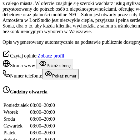
z całego miasta. W ofercie znajduje się szeroki wachlarz usług styl
przystosowany do potrzeb osób z niepełnosprawnościami, oferując wej
debetowe oraz płatności mobilne NFC. Salon jest otwarty przez cały
Atmosfera w LoriStudio jest niezwykle ciepła, przyjazna i pełna serdec
Sonia, dba o to, aby każda klientka wychodziła z salonu z uśmiechem 
bezkonkurencyjnym wyborem w Warszawie.
Opis wygenerowany automatycznie na podstawie publicznie dostępny
Czytaj opinie:
Zobacz profil
Strona www:
Pokaż stronę
Numer telefonu:
Pokaż numer
Godziny otwarcia
Poniedziałek
08:00–20:00
Wtorek
08:00–20:00
Środa
08:00–20:00
Czwartek
08:00–20:00
Piątek
08:00–20:00
Sobota
08:00–20:00