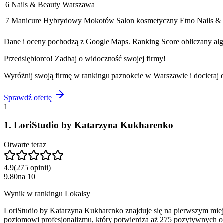
6
Nails & Beauty Warszawa
7
Manicure Hybrydowy Mokotów Salon kosmetyczny Etno Nails &
Dane i oceny pochodzą z Google Maps. Ranking Score obliczany algo
Przedsiębiorco! Zadbaj o widoczność swojej firmy!
Wyróżnij swoją firmę w rankingu
paznokcie
w
Warszawie
i docieraj
Sprawdź ofertę
1
1
.
LoriStudio by Katarzyna Kukharenko
Otwarte teraz
4.9
(
275
opinii
)
9.80
na
10
Wynik w rankingu Lokalsy
LoriStudio by Katarzyna Kukharenko znajduje się na pierwszym miej
poziomowi profesjonalizmu, który potwierdza aż 275 pozytywnych op