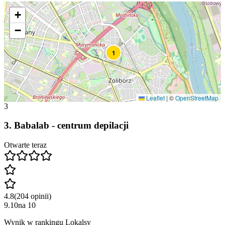
+
−
1
Leaflet
|
©
OpenStreetMap
3
3
.
Babalab - centrum depilacji
Otwarte teraz
4.8
(
204
opinii
)
9.10
na
10
Wynik w rankingu Lokalsy