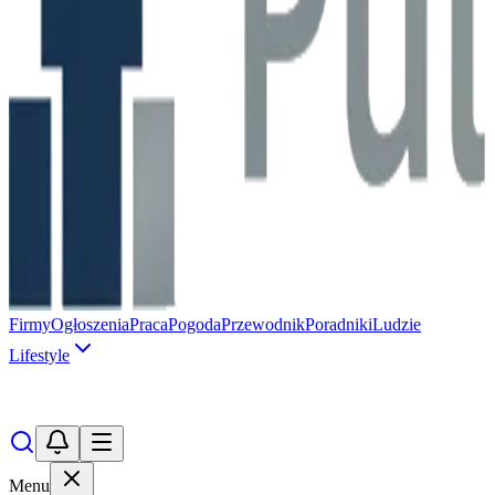
Firmy
Ogłoszenia
Praca
Pogoda
Przewodnik
Poradniki
Ludzie
Lifestyle
Menu