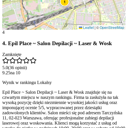
1
Leaflet
|
©
OpenStreetMap
4
4
.
Epil Place ~ Salon Depilacji ~ Laser & Wosk
Zamknięte
5.0
(
36
opinii
)
9.25
na
10
Wynik w rankingu Lokalsy
Epil Place ~ Salon Depilacji ~ Laser & Wosk znajduje się na
czwartym miejscu w naszym rankingu. Firma ta zasłużyła na tak
wysoką pozycję dzięki niezmiennie wysokiej jakości usług oraz
imponującej ocenie 5/5, wypracowanej przez dziesiątki
zadowolonych klientów. Salon mieści się pod adresem Tarczyńska
11, 02-023 Warszawa, oferując profesjonalne zabiegi depilacji
laserowej oraz woskowania. Klienci mogą korzystać z usług od