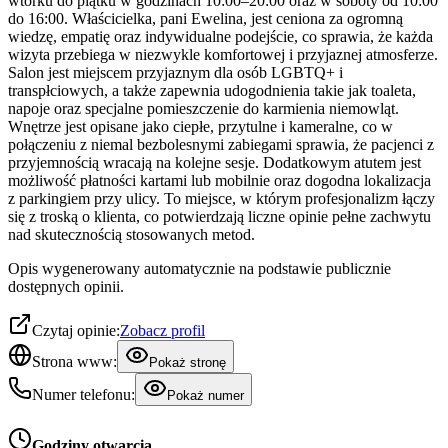
wtorku do piątku w godzinach 10:00–20:00 oraz w soboty od 10:00
do 16:00. Właścicielka, pani Ewelina, jest ceniona za ogromną
wiedzę, empatię oraz indywidualne podejście, co sprawia, że każda
wizyta przebiega w niezwykle komfortowej i przyjaznej atmosferze.
Salon jest miejscem przyjaznym dla osób LGBTQ+ i
transpłciowych, a także zapewnia udogodnienia takie jak toaleta,
napoje oraz specjalne pomieszczenie do karmienia niemowląt.
Wnętrze jest opisane jako ciepłe, przytulne i kameralne, co w
połączeniu z niemal bezbolesnymi zabiegami sprawia, że pacjenci z
przyjemnością wracają na kolejne sesje. Dodatkowym atutem jest
możliwość płatności kartami lub mobilnie oraz dogodna lokalizacja
z parkingiem przy ulicy. To miejsce, w którym profesjonalizm łączy
się z troską o klienta, co potwierdzają liczne opinie pełne zachwytu
nad skutecznością stosowanych metod.
Opis wygenerowany automatycznie na podstawie publicznie
dostępnych opinii.
Czytaj opinie:
Zobacz profil
Strona www:
Pokaż stronę
Numer telefonu:
Pokaż numer
Godziny otwarcia