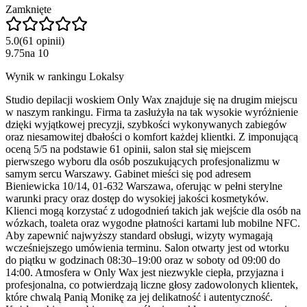
Zamknięte
5.0
(
61
opinii
)
9.75
na
10
Wynik w rankingu Lokalsy
Studio depilacji woskiem Only Wax znajduje się na drugim miejscu
w naszym rankingu. Firma ta zasłużyła na tak wysokie wyróżnienie
dzięki wyjątkowej precyzji, szybkości wykonywanych zabiegów
oraz niesamowitej dbałości o komfort każdej klientki. Z imponującą
oceną 5/5 na podstawie 61 opinii, salon stał się miejscem
pierwszego wyboru dla osób poszukujących profesjonalizmu w
samym sercu Warszawy. Gabinet mieści się pod adresem
Bieniewicka 10/14, 01-632 Warszawa, oferując w pełni sterylne
warunki pracy oraz dostęp do wysokiej jakości kosmetyków.
Klienci mogą korzystać z udogodnień takich jak wejście dla osób na
wózkach, toaleta oraz wygodne płatności kartami lub mobilne NFC.
Aby zapewnić najwyższy standard obsługi, wizyty wymagają
wcześniejszego umówienia terminu. Salon otwarty jest od wtorku
do piątku w godzinach 08:30–19:00 oraz w soboty od 09:00 do
14:00. Atmosfera w Only Wax jest niezwykle ciepła, przyjazna i
profesjonalna, co potwierdzają liczne głosy zadowolonych klientek,
które chwalą Panią Monikę za jej delikatność i autentyczność.