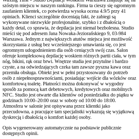
szóstym miejscu w naszym rankingu. Firma ta cieszy się ogromnym
zaufaniem klientek, co potwierdza wysoka ocena 4.9/5 przy 41
opiniach. Klienci szczególnie doceniają fakt, że zabiegi są
wykonywane niezwykle profesjonalnie, szybko i z dbałością o
każdy detal, co sprawia, że depilacja jest niemal bezbolesna. Studio
mieści się pod adresem Jana Nowaka-Jeziorańskiego 9, 03-984
Warszawa. Jednym z największych atutów miejsca jest możliwość
skorzystania z usług bez wcześniejszego umawiania się, co jest
ogromnym udogodnieniem dla osób ceniących swój czas. Salon
oferuje kompleksową depilację woskiem różnych partii ciała, w tym
nóg, bikini, rąk oraz brwi. Wnętrze studia jest przytulne i bardzo
czyste, a na odwiedzających czeka tam zawsze pyszna kawa oraz
przemiła obsługa. Obiekt jest w pełni przystosowany do potrzeb
osób z niepełnosprawnościami, posiadając wejście dla wózków oraz
komfortową toaletę. Płatności można dokonywać w wygodny
sposób za pomocą kart debetowych, kredytowych oraz mobilnych
NFC. Studio jest otwarte dla klientów od poniedziałku do piątku w
godzinach 10:00–20:00 oraz w soboty od 10:00 do 18:00.
Atmosfera w salonie jest opisywana przez klientki jako
przecudowna, a pracujące tam specjalistki wykazują się wyjątkową
dyskrecją i dbałością o komfort każdej osoby.
Opis wygenerowany automatycznie na podstawie publicznie
dostępnych opinii.