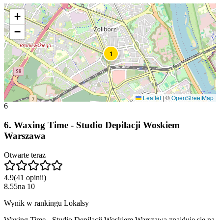
+
−
1
Leaflet
|
©
OpenStreetMap
6
6
.
Waxing Time - Studio Depilacji Woskiem
Warszawa
Otwarte teraz
4.9
(
41
opinii
)
8.55
na
10
Wynik w rankingu Lokalsy
Waxing Time - Studio Depilacji Woskiem Warszawa znajduje się na