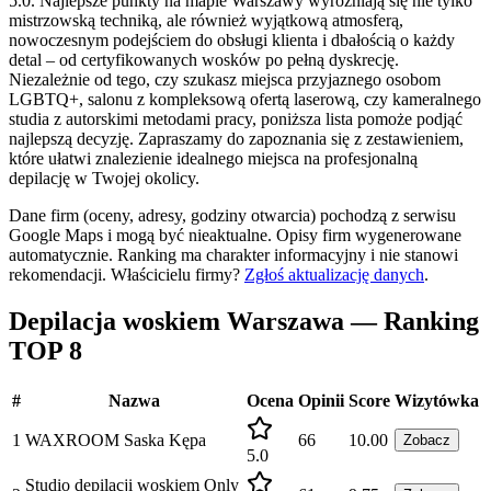
5.0. Najlepsze punkty na mapie Warszawy wyróżniają się nie tylko
mistrzowską techniką, ale również wyjątkową atmosferą,
nowoczesnym podejściem do obsługi klienta i dbałością o każdy
detal – od certyfikowanych wosków po pełną dyskrecję.
Niezależnie od tego, czy szukasz miejsca przyjaznego osobom
LGBTQ+, salonu z kompleksową ofertą laserową, czy kameralnego
studia z autorskimi metodami pracy, poniższa lista pomoże podjąć
najlepszą decyzję. Zapraszamy do zapoznania się z zestawieniem,
które ułatwi znalezienie idealnego miejsca na profesjonalną
depilację w Twojej okolicy.
Dane firm (oceny, adresy, godziny otwarcia) pochodzą z serwisu
Google Maps i mogą być nieaktualne. Opisy firm wygenerowane
automatycznie. Ranking ma charakter informacyjny i nie stanowi
rekomendacji.
Właścicielu firmy?
Zgłoś aktualizację danych
.
Depilacja woskiem Warszawa — Ranking
TOP 8
#
Nazwa
Ocena
Opinii
Score
Wizytówka
1
WAXROOM Saska Kępa
66
10.00
Zobacz
5.0
Studio depilacji woskiem Only