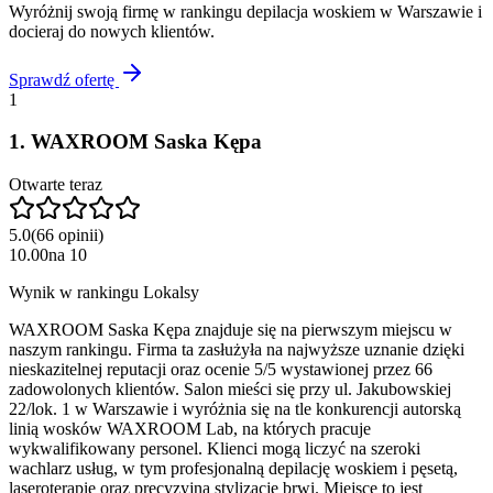
Wyróżnij swoją firmę w rankingu
depilacja woskiem
w
Warszawie
i
docieraj do nowych klientów.
Sprawdź ofertę
1
1
.
WAXROOM Saska Kępa
Otwarte teraz
5.0
(
66
opinii
)
10.00
na
10
Wynik w rankingu Lokalsy
WAXROOM Saska Kępa znajduje się na pierwszym miejscu w
naszym rankingu. Firma ta zasłużyła na najwyższe uznanie dzięki
nieskazitelnej reputacji oraz ocenie 5/5 wystawionej przez 66
zadowolonych klientów. Salon mieści się przy ul. Jakubowskiej
22/lok. 1 w Warszawie i wyróżnia się na tle konkurencji autorską
linią wosków WAXROOM Lab, na których pracuje
wykwalifikowany personel. Klienci mogą liczyć na szeroki
wachlarz usług, w tym profesjonalną depilację woskiem i pęsetą,
laseroterapię oraz precyzyjną stylizację brwi. Miejsce to jest