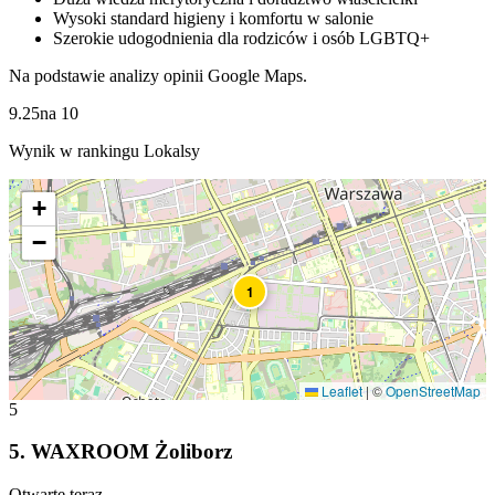
Wysoki standard higieny i komfortu w salonie
Szerokie udogodnienia dla rodziców i osób LGBTQ+
Na podstawie analizy opinii Google Maps.
9.25
na
10
Wynik w rankingu Lokalsy
+
−
1
Leaflet
|
©
OpenStreetMap
5
5
.
WAXROOM Żoliborz
Otwarte teraz