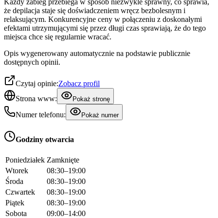
Każdy zabieg przebiega w sposób niezwykle sprawny, co sprawia,
że depilacja staje się doświadczeniem wręcz bezbolesnym i
relaksującym. Konkurencyjne ceny w połączeniu z doskonałymi
efektami utrzymującymi się przez długi czas sprawiają, że do tego
miejsca chce się regularnie wracać.
Opis wygenerowany automatycznie na podstawie publicznie
dostępnych opinii.
Czytaj opinie:
Zobacz profil
Strona www:
Pokaż stronę
Numer telefonu:
Pokaż numer
Godziny otwarcia
Poniedziałek
Zamknięte
Wtorek
08:30–19:00
Środa
08:30–19:00
Czwartek
08:30–19:00
Piątek
08:30–19:00
Sobota
09:00–14:00