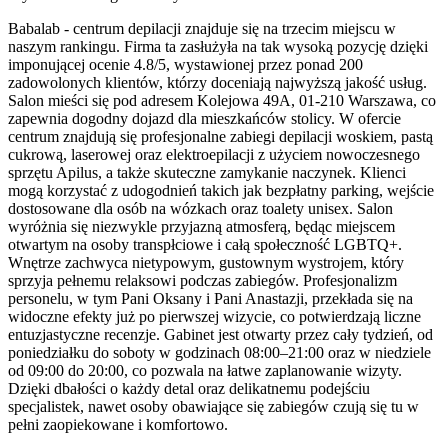
Babalab - centrum depilacji znajduje się na trzecim miejscu w
naszym rankingu. Firma ta zasłużyła na tak wysoką pozycję dzięki
imponującej ocenie 4.8/5, wystawionej przez ponad 200
zadowolonych klientów, którzy doceniają najwyższą jakość usług.
Salon mieści się pod adresem Kolejowa 49A, 01-210 Warszawa, co
zapewnia dogodny dojazd dla mieszkańców stolicy. W ofercie
centrum znajdują się profesjonalne zabiegi depilacji woskiem, pastą
cukrową, laserowej oraz elektroepilacji z użyciem nowoczesnego
sprzętu Apilus, a także skuteczne zamykanie naczynek. Klienci
mogą korzystać z udogodnień takich jak bezpłatny parking, wejście
dostosowane dla osób na wózkach oraz toalety unisex. Salon
wyróżnia się niezwykle przyjazną atmosferą, będąc miejscem
otwartym na osoby transpłciowe i całą społeczność LGBTQ+.
Wnętrze zachwyca nietypowym, gustownym wystrojem, który
sprzyja pełnemu relaksowi podczas zabiegów. Profesjonalizm
personelu, w tym Pani Oksany i Pani Anastazji, przekłada się na
widoczne efekty już po pierwszej wizycie, co potwierdzają liczne
entuzjastyczne recenzje. Gabinet jest otwarty przez cały tydzień, od
poniedziałku do soboty w godzinach 08:00–21:00 oraz w niedziele
od 09:00 do 20:00, co pozwala na łatwe zaplanowanie wizyty.
Dzięki dbałości o każdy detal oraz delikatnemu podejściu
specjalistek, nawet osoby obawiające się zabiegów czują się tu w
pełni zaopiekowane i komfortowo.