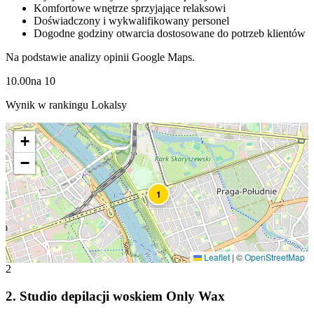
Komfortowe wnętrze sprzyjające relaksowi
Doświadczony i wykwalifikowany personel
Dogodne godziny otwarcia dostosowane do potrzeb klientów
Na podstawie analizy opinii Google Maps.
10.00
na
10
Wynik w rankingu Lokalsy
+
−
1
Leaflet
|
©
OpenStreetMap
2
2
.
Studio depilacji woskiem Only Wax