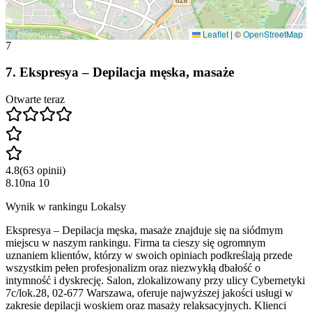
Leaflet
|
©
OpenStreetMap
7
7
.
Ekspresya – Depilacja męska, masaże
Otwarte teraz
4.8
(
63
opinii
)
8.10
na
10
Wynik w rankingu Lokalsy
Ekspresya – Depilacja męska, masaże znajduje się na siódmym
miejscu w naszym rankingu. Firma ta cieszy się ogromnym
uznaniem klientów, którzy w swoich opiniach podkreślają przede
wszystkim pełen profesjonalizm oraz niezwykłą dbałość o
intymność i dyskrecję. Salon, zlokalizowany przy ulicy Cybernetyki
7c/lok.28, 02-677 Warszawa, oferuje najwyższej jakości usługi w
zakresie depilacji woskiem oraz masaży relaksacyjnych. Klienci