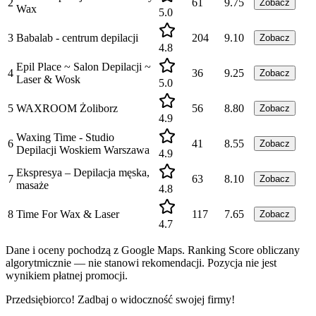
2
61
9.75
Zobacz
Wax
5.0
3
Babalab - centrum depilacji
204
9.10
Zobacz
4.8
Epil Place ~ Salon Depilacji ~
4
36
9.25
Zobacz
Laser & Wosk
5.0
5
WAXROOM Żoliborz
56
8.80
Zobacz
4.9
Waxing Time - Studio
6
41
8.55
Zobacz
Depilacji Woskiem Warszawa
4.9
Ekspresya – Depilacja męska,
7
63
8.10
Zobacz
masaże
4.8
8
Time For Wax & Laser
117
7.65
Zobacz
4.7
Dane i oceny pochodzą z Google Maps. Ranking Score obliczany
algorytmicznie — nie stanowi rekomendacji. Pozycja nie jest
wynikiem płatnej promocji.
Przedsiębiorco! Zadbaj o widoczność swojej firmy!