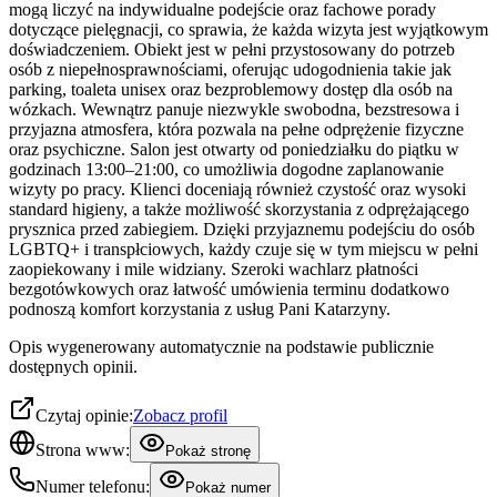
mogą liczyć na indywidualne podejście oraz fachowe porady
dotyczące pielęgnacji, co sprawia, że każda wizyta jest wyjątkowym
doświadczeniem. Obiekt jest w pełni przystosowany do potrzeb
osób z niepełnosprawnościami, oferując udogodnienia takie jak
parking, toaleta unisex oraz bezproblemowy dostęp dla osób na
wózkach. Wewnątrz panuje niezwykle swobodna, bezstresowa i
przyjazna atmosfera, która pozwala na pełne odprężenie fizyczne
oraz psychiczne. Salon jest otwarty od poniedziałku do piątku w
godzinach 13:00–21:00, co umożliwia dogodne zaplanowanie
wizyty po pracy. Klienci doceniają również czystość oraz wysoki
standard higieny, a także możliwość skorzystania z odprężającego
prysznica przed zabiegiem. Dzięki przyjaznemu podejściu do osób
LGBTQ+ i transpłciowych, każdy czuje się w tym miejscu w pełni
zaopiekowany i mile widziany. Szeroki wachlarz płatności
bezgotówkowych oraz łatwość umówienia terminu dodatkowo
podnoszą komfort korzystania z usług Pani Katarzyny.
Opis wygenerowany automatycznie na podstawie publicznie
dostępnych opinii.
Czytaj opinie:
Zobacz profil
Strona www:
Pokaż stronę
Numer telefonu:
Pokaż numer