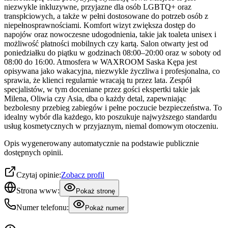
niezwykle inkluzywne, przyjazne dla osób LGBTQ+ oraz
transpłciowych, a także w pełni dostosowane do potrzeb osób z
niepełnosprawnościami. Komfort wizyt zwiększa dostęp do
napojów oraz nowoczesne udogodnienia, takie jak toaleta unisex i
możliwość płatności mobilnych czy kartą. Salon otwarty jest od
poniedziałku do piątku w godzinach 08:00–20:00 oraz w soboty od
08:00 do 16:00. Atmosfera w WAXROOM Saska Kępa jest
opisywana jako wakacyjna, niezwykle życzliwa i profesjonalna, co
sprawia, że klienci regularnie wracają tu przez lata. Zespół
specjalistów, w tym doceniane przez gości ekspertki takie jak
Milena, Oliwia czy Asia, dba o każdy detal, zapewniając
bezbolesny przebieg zabiegów i pełne poczucie bezpieczeństwa. To
idealny wybór dla każdego, kto poszukuje najwyższego standardu
usług kosmetycznych w przyjaznym, niemal domowym otoczeniu.
Opis wygenerowany automatycznie na podstawie publicznie
dostępnych opinii.
Czytaj opinie:
Zobacz profil
Strona www:
Pokaż stronę
Numer telefonu:
Pokaż numer