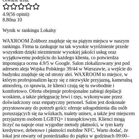
4.9
(
56
opinii
)
8.80
na
10
Wynik w rankingu Lokalsy
WAXROOM Żoliborz znajduje się na piątym miejscu w naszym
rankingu. Firma ta zasługuje na tak wysokie wyróżnienie przede
wszystkim dzięki niezmiennie wysokiej jakości usług oraz
wyjątkowemu podejściu do każdego klienta, co potwierdza
imponująca ocena 4.9/5 w Google. Salon zlokalizowany jest pod
adresem aleja Wojska Polskiego 39/44 w Warszawie, a wejście do
budynku znajduje się od strony alei. WAXROOM to miejsce, w
którym profesjonalizm łączy się z niezwykle przyjazną, kameralną
atmosferą, co sprawia, że klienci czują się tu swobodnie i
komfortowo. Oferta obejmuje profesjonalne zabiegi depilacji
woskiem, a także pielęgnację brwi i rzęs, wykonywane przez
doświadczony oraz empatyczny personel. Salon jest doskonale
przystosowany do potrzeb gości: oferuje udogodnienia dla osób
poruszających się na wózkach, toalety unisex, a także jest miejscem
przyjaznym osobom LGBTQ+ i transpłciowym. Klienci mogą
liczyć na napoje oraz wygodne metody płatności, w tym karty
kredytowe, debetowe i płatności mobilne NFC. Warto dodać, że
lokal jest otwarty od poniedziałku do piątku w godzinach 09:00–