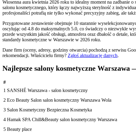
Wiosenna aura kwietnia 2026 roku to idealny moment na zadbanie o si
salonu kosmetycznego, który łączy najwyższą sterylność z indywidu
profesjonaliści potrafią nie tylko wykonać precyzyjny zabieg, ale t
Przygotowane zestawienie obejmuje 10 starannie wyselekcjonowanych 
oscylując od 4.8 do maksymalnych 5.0, co świadczy o niezwykle wys
przede wszystkim jakość obsługi, atmosfera oraz dbałość o detale, kt
standardy kosmetyczne w Warszawie w 2026 roku.
Dane firm (oceny, adresy, godziny otwarcia) pochodzą z serwisu Go
rekomendacji.
Właścicielu firmy?
Zgłoś aktualizację danych
.
Najlepsze salony kosmetyczne Warszawa
#
1
SANSHÉ Warszawa - salon kosmetyczny
2
Eco Beauty Salon salon kosmetyczny Warszawa Wola
3
Salon Kosmetyczny Bezpieczna Kosmetyka
4
Hamak SPA Chill&Beauty salon kosmetyczny Warszawa
5
Beauty place