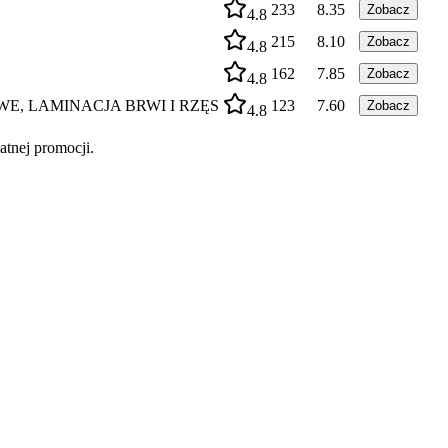
233
8.35
Zobacz
4.8
215
8.10
Zobacz
4.8
162
7.85
Zobacz
4.8
WE, LAMINACJA BRWI I RZĘS
123
7.60
Zobacz
4.8
atnej promocji.