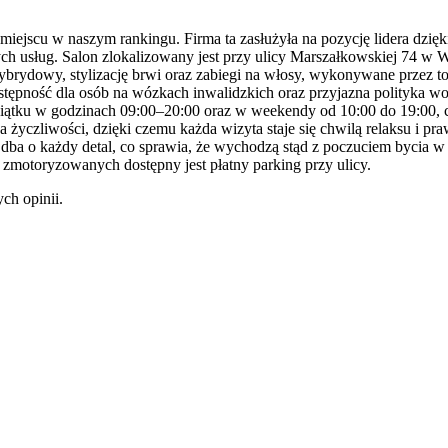
jscu w naszym rankingu. Firma ta zasłużyła na pozycję lidera dzięki
h usług. Salon zlokalizowany jest przy ulicy Marszałkowskiej 74 w W
ybrydowy, stylizację brwi oraz zabiegi na włosy, wykonywane przez t
stępność dla osób na wózkach inwalidzkich oraz przyjazna polityka 
o piątku w godzinach 09:00–20:00 oraz w weekendy od 10:00 do 19:00
 życzliwości, dzięki czemu każda wizyta staje się chwilą relaksu i p
l dba o każdy detal, co sprawia, że wychodzą stąd z poczuciem bycia 
motoryzowanych dostępny jest płatny parking przy ulicy.
ch opinii.