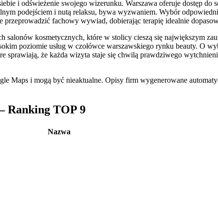
ebie i odświeżenie swojego wizerunku. Warszawa oferuje dostęp do set
alnym podejściem i nutą relaksu, bywa wyzwaniem. Wybór odpowiednie
akże przeprowadzić fachowy wywiad, dobierając terapię idealnie dopasow
salonów kosmetycznych, które w stolicy cieszą się największym zaufa
okim poziomie usług w czołówce warszawskiego rynku beauty. O wyborz
óre sprawiają, że każda wizyta staje się chwilą prawdziwego wytchnieni
ogle Maps i mogą być nieaktualne. Opisy firm wygenerowane automatyc
 — Ranking TOP 9
Nazwa