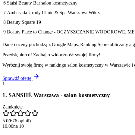
6
Staisi Beauty Bar salon kosmetyczny
7
Ambasada Urody Clinic & Spa Warszawa Wilcza
8
Beauty Square 19
9
Beauty Place to Change - OCZYSZCZANIE WODOROWE,
Dane i oceny pochodzą z Google Maps. Ranking Score obliczany algo
Przedsiębiorco! Zadbaj o widoczność swojej firmy!
Wyróżnij swoją firmę w rankingu
salon kosmetyczny
w
Warszawie
i 
Sprawdź ofertę
1
1
.
SANSHÉ Warszawa - salon kosmetyczny
Zamknięte
5.0
(
676
opinii
)
10.00
na
10