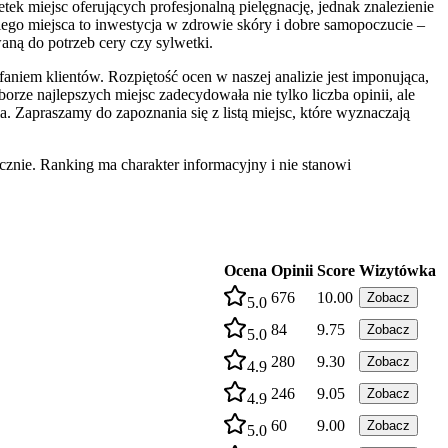
ek miejsc oferujących profesjonalną pielęgnację, jednak znalezienie
go miejsca to inwestycja w zdrowie skóry i dobre samopoczucie –
aną do potrzeb cery czy sylwetki.
niem klientów. Rozpiętość ocen w naszej analizie jest imponująca,
e najlepszych miejsc zadecydowała nie tylko liczba opinii, ale
a. Zapraszamy do zapoznania się z listą miejsc, które wyznaczają
znie. Ranking ma charakter informacyjny i nie stanowi
Ocena
Opinii
Score
Wizytówka
676
10.00
Zobacz
5.0
84
9.75
Zobacz
5.0
280
9.30
Zobacz
4.9
246
9.05
Zobacz
4.9
60
9.00
Zobacz
5.0