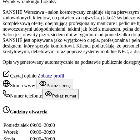
Wynik w rankingu Lokalsy
SANSHÉ Warszawa - salon kosmetyczny znajduje się na pierwszym mie
zadowolonych klientów, co potwierdza najwyższą jakość świadczonyc
kompleksową ofertę, obejmującą profesjonalny manicure i pedicure h
nowoczesnymi udogodnieniami, takimi jak fotel z masażem, pełna do
Salon jest otwarty przez siedem dni w tygodniu: od poniedziałku d
SANSHÉ jest opisywana jako wyjątkowo ciepła, profesjonalna i pełna
designem, który sprzyja komfortowi. Klienci podkreślają, że persone
kredytowymi, debetowymi oraz poprzez systemy mobilne NFC, a dla z
Opis wygenerowany automatycznie na podstawie publicznie dostępny
Czytaj opinie:
Zobacz profil
Strona www:
Pokaż stronę
Numer telefonu:
Pokaż numer
Godziny otwarcia
Poniedziałek
09:00–20:00
Wtorek
09:00–20:00
Środa
09:00–20:00