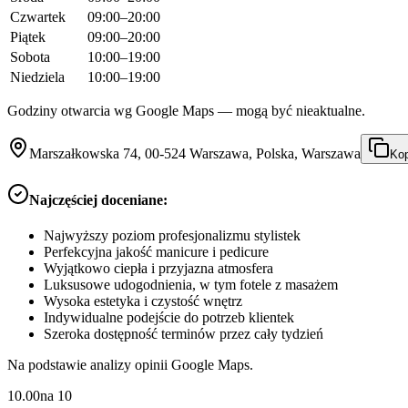
Czwartek
09:00–20:00
Piątek
09:00–20:00
Sobota
10:00–19:00
Niedziela
10:00–19:00
Godziny otwarcia wg Google Maps — mogą być nieaktualne.
Marszałkowska 74, 00-524 Warszawa, Polska, Warszawa
Kop
Najczęściej doceniane:
Najwyższy poziom profesjonalizmu stylistek
Perfekcyjna jakość manicure i pedicure
Wyjątkowo ciepła i przyjazna atmosfera
Luksusowe udogodnienia, w tym fotele z masażem
Wysoka estetyka i czystość wnętrz
Indywidualne podejście do potrzeb klientek
Szeroka dostępność terminów przez cały tydzień
Na podstawie analizy opinii Google Maps.
10.00
na
10