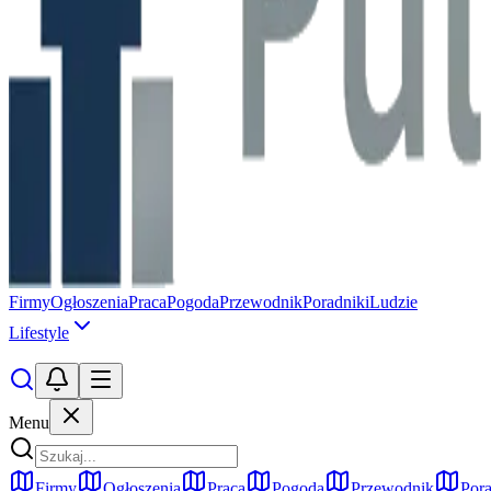
Firmy
Ogłoszenia
Praca
Pogoda
Przewodnik
Poradniki
Ludzie
Lifestyle
Menu
Firmy
Ogłoszenia
Praca
Pogoda
Przewodnik
Pora