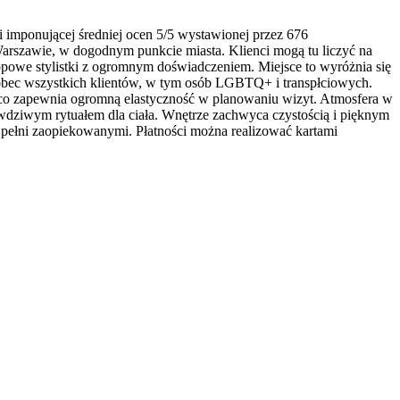
 imponującej średniej ocen 5/5 wystawionej przez 676
arszawie, w dogodnym punkcie miasta. Klienci mogą tu liczyć na
opowe stylistki z ogromnym doświadczeniem. Miejsce to wyróżnia się
wobec wszystkich klientów, w tym osób LGBTQ+ i transpłciowych.
, co zapewnia ogromną elastyczność w planowaniu wizyt. Atmosfera w
rawdziwym rytuałem dla ciała. Wnętrze zachwyca czystością i pięknym
w pełni zaopiekowanymi. Płatności można realizować kartami