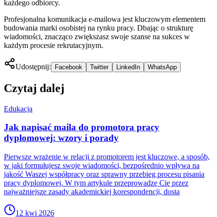
każdego odbiorcy.
Profesjonalna komunikacja e-mailowa jest kluczowym elementem
budowania marki osobistej na rynku pracy. Dbając o strukturę
wiadomości, znacząco zwiększasz swoje szanse na sukces w
każdym procesie rekrutacyjnym.
Udostępnij:
Facebook
Twitter
LinkedIn
WhatsApp
Czytaj dalej
Edukacja
Jak napisać maila do promotora pracy
dyplomowej: wzory i porady
Pierwsze wrażenie w relacji z promotorem jest kluczowe, a sposób,
w jaki formułujesz swoje wiadomości, bezpośrednio wpływa na
jakość Waszej współpracy oraz sprawny przebieg procesu pisania
pracy dyplomowej. W tym artykule przeprowadzę Cię przez
najważniejsze zasady akademickiej korespondencji, dosta
12 kwi 2026