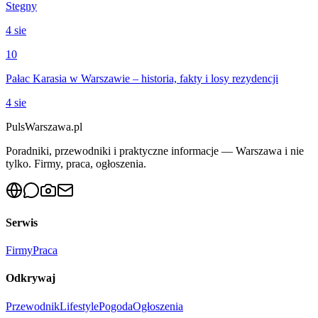
Stegny
4 sie
10
Pałac Karasia w Warszawie – historia, fakty i losy rezydencji
4 sie
PulsWarszawa.pl
Poradniki, przewodniki i praktyczne informacje — Warszawa i nie
tylko. Firmy, praca, ogłoszenia.
Serwis
Firmy
Praca
Odkrywaj
Przewodnik
Lifestyle
Pogoda
Ogłoszenia