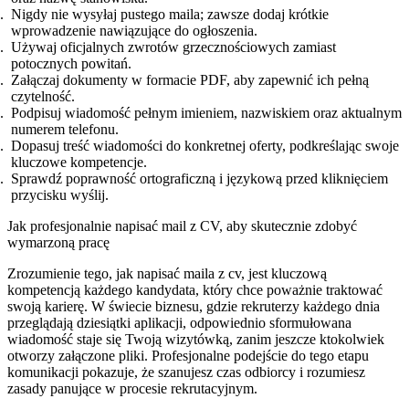
Nigdy nie wysyłaj pustego maila; zawsze dodaj krótkie
wprowadzenie nawiązujące do ogłoszenia.
Używaj oficjalnych zwrotów grzecznościowych zamiast
potocznych powitań.
Załączaj dokumenty w formacie PDF, aby zapewnić ich pełną
czytelność.
Podpisuj wiadomość pełnym imieniem, nazwiskiem oraz aktualnym
numerem telefonu.
Dopasuj treść wiadomości do konkretnej oferty, podkreślając swoje
kluczowe kompetencje.
Sprawdź poprawność ortograficzną i językową przed kliknięciem
przycisku wyślij.
Jak profesjonalnie napisać mail z CV, aby skutecznie zdobyć
wymarzoną pracę
Zrozumienie tego, jak napisać maila z cv, jest kluczową
kompetencją każdego kandydata, który chce poważnie traktować
swoją karierę. W świecie biznesu, gdzie rekruterzy każdego dnia
przeglądają dziesiątki aplikacji, odpowiednio sformułowana
wiadomość staje się Twoją wizytówką, zanim jeszcze ktokolwiek
otworzy załączone pliki. Profesjonalne podejście do tego etapu
komunikacji pokazuje, że szanujesz czas odbiorcy i rozumiesz
zasady panujące w procesie rekrutacyjnym.