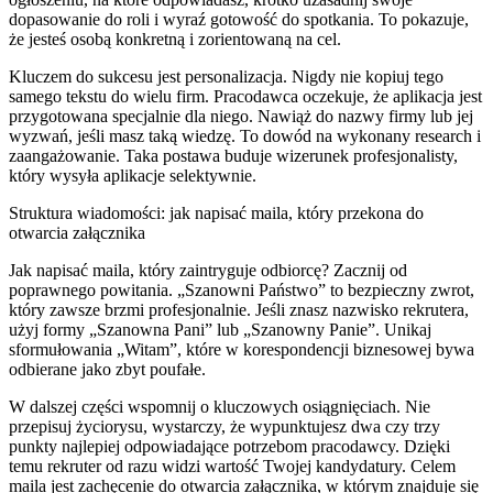
dopasowanie do roli i wyraź gotowość do spotkania. To pokazuje,
że jesteś osobą konkretną i zorientowaną na cel.
Kluczem do sukcesu jest personalizacja. Nigdy nie kopiuj tego
samego tekstu do wielu firm. Pracodawca oczekuje, że aplikacja jest
przygotowana specjalnie dla niego. Nawiąż do nazwy firmy lub jej
wyzwań, jeśli masz taką wiedzę. To dowód na wykonany research i
zaangażowanie. Taka postawa buduje wizerunek profesjonalisty,
który wysyła aplikacje selektywnie.
Struktura wiadomości: jak napisać maila, który przekona do
otwarcia załącznika
Jak napisać maila, który zaintryguje odbiorcę? Zacznij od
poprawnego powitania. „Szanowni Państwo” to bezpieczny zwrot,
który zawsze brzmi profesjonalnie. Jeśli znasz nazwisko rekrutera,
użyj formy „Szanowna Pani” lub „Szanowny Panie”. Unikaj
sformułowania „Witam”, które w korespondencji biznesowej bywa
odbierane jako zbyt poufałe.
W dalszej części wspomnij o kluczowych osiągnięciach. Nie
przepisuj życiorysu, wystarczy, że wypunktujesz dwa czy trzy
punkty najlepiej odpowiadające potrzebom pracodawcy. Dzięki
temu rekruter od razu widzi wartość Twojej kandydatury. Celem
maila jest zachęcenie do otwarcia załącznika, w którym znajduje się