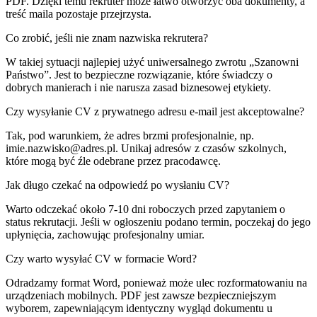
PDF. Dzięki temu rekruter może łatwo otworzyć oba dokumenty, a
treść maila pozostaje przejrzysta.
Co zrobić, jeśli nie znam nazwiska rekrutera?
W takiej sytuacji najlepiej użyć uniwersalnego zwrotu „Szanowni
Państwo”. Jest to bezpieczne rozwiązanie, które świadczy o
dobrych manierach i nie narusza zasad biznesowej etykiety.
Czy wysyłanie CV z prywatnego adresu e-mail jest akceptowalne?
Tak, pod warunkiem, że adres brzmi profesjonalnie, np.
imie.nazwisko@adres.pl
. Unikaj adresów z czasów szkolnych,
które mogą być źle odebrane przez pracodawcę.
Jak długo czekać na odpowiedź po wysłaniu CV?
Warto odczekać około 7-10 dni roboczych przed zapytaniem o
status rekrutacji. Jeśli w ogłoszeniu podano termin, poczekaj do jego
upłynięcia, zachowując profesjonalny umiar.
Czy warto wysyłać CV w formacie Word?
Odradzamy format Word, ponieważ może ulec rozformatowaniu na
urządzeniach mobilnych. PDF jest zawsze bezpieczniejszym
wyborem, zapewniającym identyczny wygląd dokumentu u