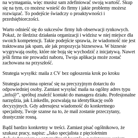
na wymagania, więc musisz sam zdefiniować swoją wartość. Skup
się na tym, co możesz wnieść do firmy i jakie problemy możesz
rozwiązać. To podejście świadczy o proaktywności i
przedsiębiorczości.
Warto odnieść się do sukcesów firmy lub obserwacji rynkowych.
Pokaż, że śledzisz działania organizacji i widzisz w niej miejsce dla
swoich kompetencji. Takie podejście sprawia, że wiadomość nie jest
traktowana jak spam, ale jak propozycja biznesowa. W biznesie
wygrywają osoby, które nie boją się wychodzić z inicjatywą. Nawet
jeśli firma nie prowadzi naboru, Twoja aplikacja może zostać
zachowana na przyszłość.
Strategia wysyłki: maila z CV bez ogłoszenia krok po kroku
Strategia powinna opierać się na precyzyjnym dotarciu do
odpowiedniej osoby. Zamiast wysyłać maila na ogólny adres typu
„info@”, spróbuj znaleźć kontakt do managera działu. Profesjonalne
narzędzia, jak LinkedIn, pozwalają na identyfikację osób
decyzyjnych. Gdy adresujesz wiadomość do konkretnego
specjalisty, Twoje szanse na to, że mail zostanie przeczytany,
drastycznie rosną.
Bądź bardzo konkretny w treści. Zamiast pisać ogólnikowo, że
szukasz pracy, napisz: „Jako specjalista z pięcioletnim