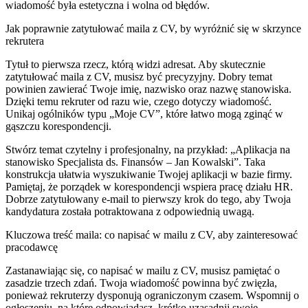
wiadomość była estetyczna i wolna od błędów.
Jak poprawnie zatytułować maila z CV, by wyróżnić się w skrzynce
rekrutera
Tytuł to pierwsza rzecz, którą widzi adresat. Aby skutecznie
zatytułować maila z CV, musisz być precyzyjny. Dobry temat
powinien zawierać Twoje imię, nazwisko oraz nazwę stanowiska.
Dzięki temu rekruter od razu wie, czego dotyczy wiadomość.
Unikaj ogólników typu „Moje CV”, które łatwo mogą zginąć w
gąszczu korespondencji.
Stwórz temat czytelny i profesjonalny, na przykład: „Aplikacja na
stanowisko Specjalista ds. Finansów – Jan Kowalski”. Taka
konstrukcja ułatwia wyszukiwanie Twojej aplikacji w bazie firmy.
Pamiętaj, że porządek w korespondencji wspiera pracę działu HR.
Dobrze zatytułowany e-mail to pierwszy krok do tego, aby Twoja
kandydatura została potraktowana z odpowiednią uwagą.
Kluczowa treść maila: co napisać w mailu z CV, aby zainteresować
pracodawcę
Zastanawiając się, co napisać w mailu z CV, musisz pamiętać o
zasadzie trzech zdań. Twoja wiadomość powinna być zwięzła,
ponieważ rekruterzy dysponują ograniczonym czasem. Wspomnij o
ogłoszeniu, na które odpowiadasz, krótko uzasadnij swoje