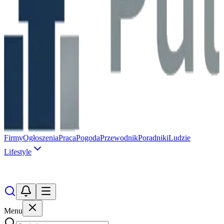
Firmy
Ogłoszenia
Praca
Pogoda
Przewodnik
Poradniki
Ludzie
Lifestyle
Menu