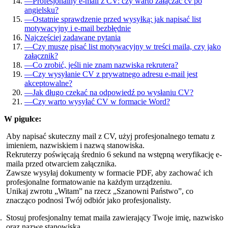
—
Profesjonalny e-mail z CV: czy warto załączać cv po
angielsku?
—
Ostatnie sprawdzenie przed wysyłką: jak napisać list
motywacyjny i e-mail bezbłędnie
Najczęściej zadawane pytania
—
Czy muszę pisać list motywacyjny w treści maila, czy jako
załącznik?
—
Co zrobić, jeśli nie znam nazwiska rekrutera?
—
Czy wysyłanie CV z prywatnego adresu e-mail jest
akceptowalne?
—
Jak długo czekać na odpowiedź po wysłaniu CV?
—
Czy warto wysyłać CV w formacie Word?
W pigułce:
Aby napisać skuteczny mail z CV, użyj profesjonalnego tematu z
imieniem, nazwiskiem i nazwą stanowiska.
Rekruterzy poświęcają średnio 6 sekund na wstępną weryfikację e-
maila przed otwarciem załącznika.
Zawsze wysyłaj dokumenty w formacie PDF, aby zachować ich
profesjonalne formatowanie na każdym urządzeniu.
Unikaj zwrotu „Witam” na rzecz „Szanowni Państwo”, co
znacząco podnosi Twój odbiór jako profesjonalisty.
Stosuj profesjonalny temat maila zawierający Twoje imię, nazwisko
oraz nazwę stanowiska.