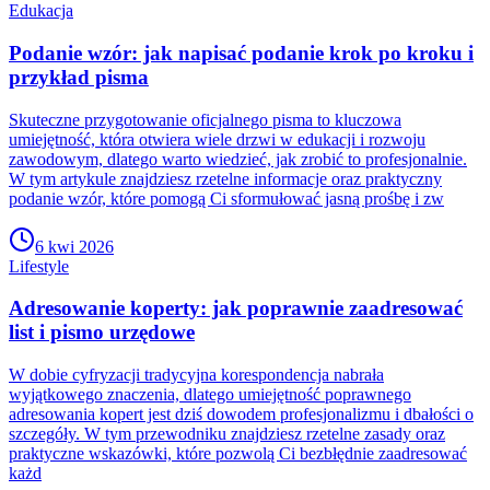
Edukacja
Podanie wzór: jak napisać podanie krok po kroku i
przykład pisma
Skuteczne przygotowanie oficjalnego pisma to kluczowa
umiejętność, która otwiera wiele drzwi w edukacji i rozwoju
zawodowym, dlatego warto wiedzieć, jak zrobić to profesjonalnie.
W tym artykule znajdziesz rzetelne informacje oraz praktyczny
podanie wzór, które pomogą Ci sformułować jasną prośbę i zw
6 kwi 2026
Lifestyle
Adresowanie koperty: jak poprawnie zaadresować
list i pismo urzędowe
W dobie cyfryzacji tradycyjna korespondencja nabrała
wyjątkowego znaczenia, dlatego umiejętność poprawnego
adresowania kopert jest dziś dowodem profesjonalizmu i dbałości o
szczegóły. W tym przewodniku znajdziesz rzetelne zasady oraz
praktyczne wskazówki, które pozwolą Ci bezbłędnie zaadresować
każd