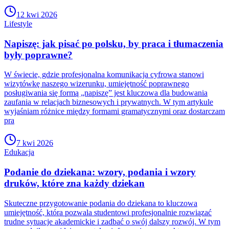
12 kwi 2026
Lifestyle
Napiszę: jak pisać po polsku, by praca i tłumaczenia
były poprawne?
W świecie, gdzie profesjonalna komunikacja cyfrowa stanowi
wizytówkę naszego wizerunku, umiejętność poprawnego
posługiwania się formą „napiszę” jest kluczowa dla budowania
zaufania w relacjach biznesowych i prywatnych. W tym artykule
wyjaśniam różnice między formami gramatycznymi oraz dostarczam
pra
7 kwi 2026
Edukacja
Podanie do dziekana: wzory, podania i wzory
druków, które zna każdy dziekan
Skuteczne przygotowanie podania do dziekana to kluczowa
umiejętność, która pozwala studentowi profesjonalnie rozwiązać
trudne sytuacje akademickie i zadbać o swój dalszy rozwój. W tym