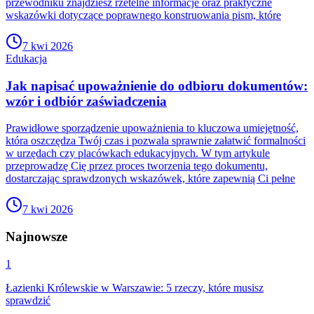
przewodniku znajdziesz rzetelne informacje oraz praktyczne
wskazówki dotyczące poprawnego konstruowania pism, które
7 kwi 2026
Edukacja
Jak napisać upoważnienie do odbioru dokumentów:
wzór i odbiór zaświadczenia
Prawidłowe sporządzenie upoważnienia to kluczowa umiejętność,
która oszczędza Twój czas i pozwala sprawnie załatwić formalności
w urzędach czy placówkach edukacyjnych. W tym artykule
przeprowadzę Cię przez proces tworzenia tego dokumentu,
dostarczając sprawdzonych wskazówek, które zapewnią Ci pełne
7 kwi 2026
Najnowsze
1
Łazienki Królewskie w Warszawie: 5 rzeczy, które musisz
sprawdzić