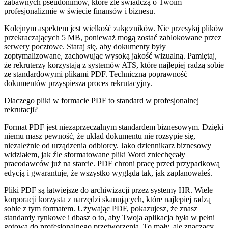
zabawnych pseudonimów, które źle świadczą o Twoim
profesjonalizmie w świecie finansów i biznesu.
Kolejnym aspektem jest wielkość załączników. Nie przesyłaj plików
przekraczających 5 MB, ponieważ mogą zostać zablokowane przez
serwery pocztowe. Staraj się, aby dokumenty były
zoptymalizowane, zachowując wysoką jakość wizualną. Pamiętaj,
że rekruterzy korzystają z systemów ATS, które najlepiej radzą sobie
ze standardowymi plikami PDF. Techniczna poprawność
dokumentów przyspiesza proces rekrutacyjny.
Dlaczego pliki w formacie PDF to standard w profesjonalnej
rekrutacji?
Format PDF jest niezaprzeczalnym standardem biznesowym. Dzięki
niemu masz pewność, że układ dokumentu nie rozsypie się,
niezależnie od urządzenia odbiorcy. Jako dziennikarz biznesowy
widziałem, jak źle sformatowane pliki Word zniechęcały
pracodawców już na starcie. PDF chroni pracę przed przypadkową
edycją i gwarantuje, że wszystko wygląda tak, jak zaplanowałeś.
Pliki PDF są łatwiejsze do archiwizacji przez systemy HR. Wiele
korporacji korzysta z narzędzi skanujących, które najlepiej radzą
sobie z tym formatem. Używając PDF, pokazujesz, że znasz
standardy rynkowe i dbasz o to, aby Twoja aplikacja była w pełni
gotowa do profesjonalnego przetworzenia. To mały, ale znaczący