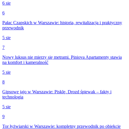
6 sie
6
Pałac Czapskich w Warszawie: historia, rewitalizacja i praktyczny
przewodnik
5 sie
7
Nowy luksus nie mierzy się metrami. Piniova Apartamenty stawia
na komfort i kameralność
5 sie
8
Gipsowe jajo w Warszawie: Pisklę. Drozd śpiewak – fakty i
technologia
5 sie
9
Tor łyżwiarski w Warszawie: kompletny przewodnik po obiekcie