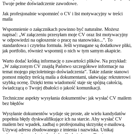
Twoje pełne doświadczenie zawodowe.
Jak profesjonalnie wspomnieć o CV i list motywacyjny w treści
maila
Wspomnienie o załącznikach powinno być naturalne. Możesz
napisać: „W załączeniu przesyłam moje CV oraz list motywacyjny
w odpowiedzi na ogłoszenie o pracę na stanowisko...”. To
standardowa i czytelna formuła. Jeśli wymagane są dodatkowe pliki,
jak portfolio, również wspomnij o nich w tym samym akapicie.
Warto dodać krótką informację o zawartości plików. Na przykład:
„W załączonym CV znajdą Państwo szczegółowe informacje na
temat mojego pięcioletniego doświadczenia”. Takie zdanie stanowi
pomost między treścią maila a dokumentami, ułatwiając rekruterowi
szybką ocenę. Dzięki temu wiadomość staje się spójną całością,
świadczącą o Twojej dbałości o jakość komunikacji.
Techniczne aspekty wysyłania dokumentów: jak wysłać CV mailem
bez błędów
Wysyłanie dokumentów wydaje się proste, ale wielu kandydatów
popełnia błędy dyskwalifikujące ich na starcie. Aby wysłać CV
mailem bez wpadek, zadbaj o profesjonalną skrzynkę e-mailową.
Używaj adresu zbudowanego z imienia i nazwiska. Unikaj