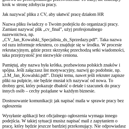
krok w stronę zdobycia pracy.
Jak nazywać pliku z CV, aby ułatwić pracę działom HR
Nazwa pliku świadczy o Twoim podejściu do organizacji pracy.
Zamiast nazywać plik „cv_final”, użyj profesjonalnego
nazewnictwa, np.
„CV_Jan_Kowalski_Specjalista_ds_Sprzedazy.pdf”. Taka nazwa
od razu informuje rekrutera, co znajduje się w środku. W procesie
rekrutacyjnym, gdzie przez skrzynkę przechodzą setki wiadomości,
taka przejrzystość jest niezwykle ceniona.
Pamiętaj, aby nazwa była krótka, pozbawiona polskich znaków i
spójna. Jeśli załączasz list motywacyjny, nazwij go podobnie, np.
„LM_Jan_Kowalski.pdf”. Dzięki temu, nawet jeśli rekruter zapisze
pliki na pulpicie, nie będzie musiał ich nazywać od nowa. To
drobny gest, który pokazuje dbałość o detale i szacunek do pracy
innych osób – cechy pożądane w każdym biznesie.
Dostosowanie komunikacji: jak napisać maila w sprawie pracy bez
ogłoszenia
Wysyłanie aplikacji bez oficjalnego ogłoszenia wymaga innego
podejścia. W takiej sytuacji musisz napisać mail z zapytaniem o
pracę, który będzie jeszcze bardziej przekonujący. Nie odpowiadasz