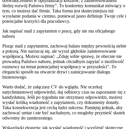
doświadczeniem w optymalizacji kosztów, z zainteresowaniem
śledzę rozwój Państwa firmy”. To konkretny komunikat mówiący o
tym, co możesz dać firmie. Taka forma jest skuteczniejsza niż
wysyłanie podania w ciemno, ponieważ jasno definiuje Twoje cele i
potencjalne korzyści dla pracodawcy.
Jak napisać mail z zapytaniem o pracę, gdy nie ma oficjalnego
naboru
Pisząc mail z zapytaniem, zachowaj balans między pewnością siebie
a pokorą. Nie narzucaj się, ale wyraź głębokie zainteresowanie
współpracą. Możesz napisać: „Zdaję sobie sprawę, że obecnie nie
prowadzą Państwo naboru, jednak chciałbym zapytać o możliwość
rozmowy na temat potencjalnej współpracy w przyszłości”. To
elegancki sposób na otwarcie drzwi i zainicjowanie dialogu
biznesowego.
Warto dodać, że załączasz CV do wglądu. Nie oczekuj
natychmiastowej odpowiedzi, daj odbiorcy czas na zapoznanie się z
kandydaturą. Jeśli po tygodniu nie otrzymasz odpowiedzi, możesz
wysłać krótką wiadomość z zapytaniem, czy dokumenty dotarły.
Taka konsekwencja jest cechą ludzi sukcesu. Pamiętaj jednak, aby
zachować umiar i nie być nachalnym, co mogłoby przynieść skutek
odwrotny do zamierzonego.
Wskazówki eksperta: jak wysłać wiadomość i wyróżnić skuteczne