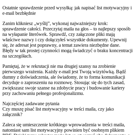
Ostatnie sprawdzenie przed wysyłką: jak napisać list motywacyjny i
e-mail bezbłędnie
Zanim klikniesz „wyślij”, wykonaj najważniejszy krok:
sprawdzenie całości. Przeczytaj maila na głos – to najlepszy sposób
na wyłapanie literówek. Sprawdź, czy załączone pliki mają
właściwe nazwy i czy dołączyłeś wszystkie dokumenty. Upewnij
się, że adresat jest poprawny, a temat zawiera niezbędne dane.
Błędy w tak prostej czynności mogą świadczyć o braku koncentracji
na szczegółach.
Pamiętaj, że w rekrutacji nie ma drugiej szansy na zrobienie
pierwszego wrażenia. Każdy e-mail jest Twoją wizytówką. Bądź
dumny z doświadczenia, ale świadomy, że to forma komunikacji
decyduje o zaproszeniu na rozmowę. Stosując się do tych zasad,
zwiększasz swoje szanse na zdobycie pracy i budowanie kariery
przy zachowaniu pełnego profesjonalizmu.
Najczęściej zadawane pytania
Czy muszę pisać list motywacyjny w treści maila, czy jako
załącznik?
Zaleca się umieszczenie krótkiego wprowadzenia w treści maila,
natomiast sam list motywacyjny powinien być osobnym plikiem