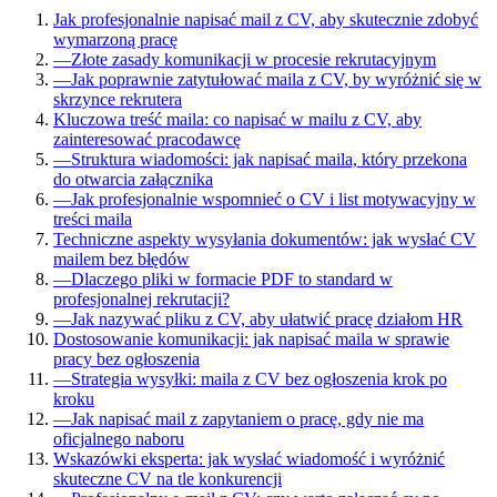
Jak profesjonalnie napisać mail z CV, aby skutecznie zdobyć
wymarzoną pracę
—
Złote zasady komunikacji w procesie rekrutacyjnym
—
Jak poprawnie zatytułować maila z CV, by wyróżnić się w
skrzynce rekrutera
Kluczowa treść maila: co napisać w mailu z CV, aby
zainteresować pracodawcę
—
Struktura wiadomości: jak napisać maila, który przekona
do otwarcia załącznika
—
Jak profesjonalnie wspomnieć o CV i list motywacyjny w
treści maila
Techniczne aspekty wysyłania dokumentów: jak wysłać CV
mailem bez błędów
—
Dlaczego pliki w formacie PDF to standard w
profesjonalnej rekrutacji?
—
Jak nazywać pliku z CV, aby ułatwić pracę działom HR
Dostosowanie komunikacji: jak napisać maila w sprawie
pracy bez ogłoszenia
—
Strategia wysyłki: maila z CV bez ogłoszenia krok po
kroku
—
Jak napisać mail z zapytaniem o pracę, gdy nie ma
oficjalnego naboru
Wskazówki eksperta: jak wysłać wiadomość i wyróżnić
skuteczne CV na tle konkurencji