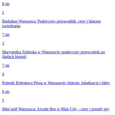
8 sie
2
Barbakan Warszawa: Praktyczny przewodnik, ceny i historia
zwiedzania
7 sie
3
Marysieńka Sobieska w Warszawie: praktyczny przewodnik po
śladach historii
7 sie
4
Pomnik Bolesława Prusa w Warszawie: historia, lokalizacja i fakty
6 sie
5
Mini golf Warszawa: Arcade Bee w Blue City – ceny i porady gry