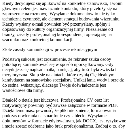
Kiedy decydujesz się aplikować na konkretne stanowisko, Twoim
głównym celem jest nawiązanie kontaktu, który przełoży się na
zaproszenie na rozmowę. Wysyłanie dokumentów to nie tylko
techniczna czynność, ale element strategii budowania wizerunku.
Każdy wysłany e-mail powinien być przemyślany, spójny i
dopasowany do kultury organizacyjnej firmy. Niezależnie od
branży, zasady profesjonalnej korespondencji opierają się na
szacunku oraz konkretnej komunikacji.
Złote zasady komunikacji w procesie rekrutacyjnym
Podstawą sukcesu jest zrozumienie, że rekruter szuka osoby
potrafiącej komunikować się w sposób uporządkowany. Gdy
decydujesz się napisać maila, pamiętaj, aby treść była zwięzła i
merytoryczna. Skup się na atutach, które czynią Cię idealnym
kandydatem na stanowisko specjalisty. Unikaj lania wody i przejdź
do sedna, wskazując, dlaczego Twoje doświadczenie jest
wartościowe dla firmy.
Dbałość o detale jest kluczowa. Profesjonalne CV oraz list
motywacyjny powinny być zawsze załączone w formacie PDF.
Dzięki temu masz pewność, że pliki nie zmienią formatowania
podczas otwierania na smartfonie czy tablecie. Wysyłanie
dokumentów w formacie edytowalnym, jak DOCX, jest ryzykowne
i może zostać odebrane jako brak profesjonalizmu. Zadbaj o to, aby