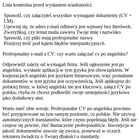
Lista kontrolna przed wysłaniem wiadomości:
Sprawdź, czy załączyłeś wszystkie wymagane dokumenty (CV +
LM).
Upewnij się, że adres e-mail odbiorcy jest wpisany bez literówek.
Zweryfikuj, czy temat maila zawiera Twoje imię i nazwisko.
Sprawdź, czy pliki mają profesjonalne nazwy.
Przejrzyj treść pod kątem błędów interpunkcyjnych.
Profesjonalny e-mail z CV: czy warto załączać cv po angielsku?
Odpowiedź zależy od wymagań firmy. Jeśli ogłoszenie jest po
angielsku, wysłanie aplikacji w tym języku jest obowiązkiem. W
korporacjach angielski jest językiem biznesowym, więc posiadanie
dokumentów w tym języku jest oczywistością. Jeśli aplikujesz do
polskiej firmy, w której angielski nie jest kluczowy, załącz CV po
polsku, chyba że chcesz podkreślić swoje umiejętności językowe
jako dodatkowy atut.
Warto mieć obie wersje. Profesjonalne CV po angielsku powinno
być przygotowane na tym samym poziomie, co polskie. Nie używaj
automatycznych translatorów, które często popełniają błędy. Jeśli nie
czujesz się pewnie, zleć tłumaczenie profesjonaliście. Inwestycja w
jakość dokumentów zawsze się zwraca, ponieważ w oczach
rekrutera świadczy o Twojej dbałości o standardy.