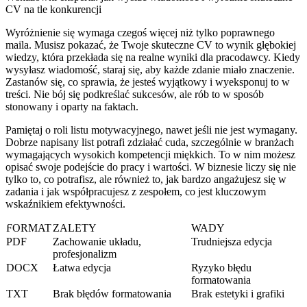
CV na tle konkurencji
Wyróżnienie się wymaga czegoś więcej niż tylko poprawnego
maila. Musisz pokazać, że Twoje skuteczne CV to wynik głębokiej
wiedzy, która przekłada się na realne wyniki dla pracodawcy. Kiedy
wysyłasz wiadomość, staraj się, aby każde zdanie miało znaczenie.
Zastanów się, co sprawia, że jesteś wyjątkowy i wyeksponuj to w
treści. Nie bój się podkreślać sukcesów, ale rób to w sposób
stonowany i oparty na faktach.
Pamiętaj o roli listu motywacyjnego, nawet jeśli nie jest wymagany.
Dobrze napisany list potrafi zdziałać cuda, szczególnie w branżach
wymagających wysokich kompetencji miękkich. To w nim możesz
opisać swoje podejście do pracy i wartości. W biznesie liczy się nie
tylko to, co potrafisz, ale również to, jak bardzo angażujesz się w
zadania i jak współpracujesz z zespołem, co jest kluczowym
wskaźnikiem efektywności.
FORMAT
ZALETY
WADY
PDF
Zachowanie układu,
Trudniejsza edycja
profesjonalizm
DOCX
Łatwa edycja
Ryzyko błędu
formatowania
TXT
Brak błędów formatowania
Brak estetyki i grafiki