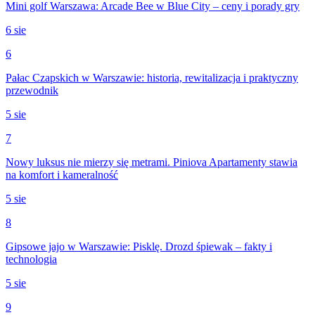
Mini golf Warszawa: Arcade Bee w Blue City – ceny i porady gry
6 sie
6
Pałac Czapskich w Warszawie: historia, rewitalizacja i praktyczny
przewodnik
5 sie
7
Nowy luksus nie mierzy się metrami. Piniova Apartamenty stawia
na komfort i kameralność
5 sie
8
Gipsowe jajo w Warszawie: Pisklę. Drozd śpiewak – fakty i
technologia
5 sie
9