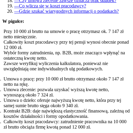
—
Czy umowa zlecenie zawsze oznacza brak składek?
—
Co wlicza się w koszt pracodawcy?
—
Gdzie szukać wiarygodnych informacji o podatkach?
W pigułce:
Przy 10 000 zł brutto na umowie o pracę otrzymasz ok. 7 147 zł
netto miesięcznie.
Całkowity koszt pracodawcy przy tej pensji wynosi obecnie ponad
12 000 zł.
Wybór formy zatrudnienia, np. B2B, może znacząco wpłynąć na
ostateczną kwotę netto.
Zawsze weryfikuj wyliczenia kalkulatora, ponieważ nie
uwzględniają one indywidualnych ulg podatkowych.
Umowa o pracę: przy 10 000 zł brutto otrzymasz około 7 147 zł
netto na rękę.
Umowa zlecenie: pozwala uzyskać wyższą kwotę netto,
wynoszącą około 7 324 zł.
Umowa o dzieło: oferuje najwyższą kwotę netto, która przy tej
samej sumie brutto sięga około 9 340 zł.
Kontrakt B2B: daje największą elastyczność finansową, zależną od
kosztów działalności i formy opodatkowania.
Całkowity koszt pracodawcy: zatrudnienie pracownika na 10 000
zł brutto obciąża firmę kwotą ponad 12 000 zł.