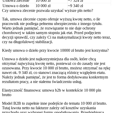
Umowa zlecenie
10 000 zł
~7 324 zł
Umowa o dzieło
10 000 zł
~9 340 zł
Czy umowa zlecenie pozwala uzyskać wyższe pln netto?
Tak, umowa zlecenie często oferuje wyższą kwotę netto, o ile
pracownik nie podlega pełnemu ubezpieczeniu z innego tytułu.
Warto jednak pamiętać, że rozwiązanie to nie daje ochrony
chorobowej w takim samym stopniu jak etat. Przed podjęciem
decyzji sprawdź, czy zależy Ci na maksymalizacji kwoty netto teraz,
czy na długofalowej stabilizacji.
Kiedy umowa o dzieło przy kwocie 10000 zł brutto jest korzystna?
Umowa o dzieło jest najkorzystniejsza dla osób, które chcą
otrzymać najwyższą kwotę netto, ponieważ co do zasady nie jest
ozusowana. Przy kwocie 10 000 zł brutto, możesz otrzymać na rękę
nawet ok. 9 340 zł, co stanowi znaczącą różnicę względem etatu.
Należy jednak pamiętać, że jest to forma dedykowana konkretnym
rezultatom pracy, a nie stałemu świadczeniu usług.
Elastyczność finansowa: umowa b2b w kontekście 10 000 pln
brutto
Model B2B to zupełnie inne podejście do tematu 10 000 zł brutto.
Tutaj kwota netto na fakturze zależy od kosztów uzyskania
przychodu oraz wybranej formy opodatkowania. Przedsiębiorca