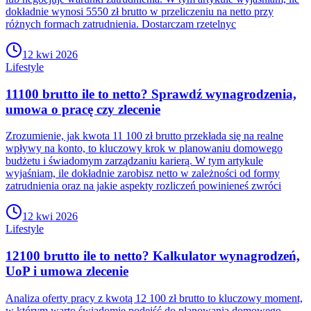
dokładnie wynosi 5550 zł brutto w przeliczeniu na netto przy
różnych formach zatrudnienia. Dostarczam rzetelnyc
12 kwi 2026
Lifestyle
11100 brutto ile to netto? Sprawdź wynagrodzenia,
umowa o pracę czy zlecenie
Zrozumienie, jak kwota 11 100 zł brutto przekłada się na realne
wpływy na konto, to kluczowy krok w planowaniu domowego
budżetu i świadomym zarządzaniu karierą. W tym artykule
wyjaśniam, ile dokładnie zarobisz netto w zależności od formy
zatrudnienia oraz na jakie aspekty rozliczeń powinieneś zwróci
12 kwi 2026
Lifestyle
12100 brutto ile to netto? Kalkulator wynagrodzeń,
UoP i umowa zlecenie
Analiza oferty pracy z kwotą 12 100 zł brutto to kluczowy moment,
w którym warto świadomie podejść do planowania domowego