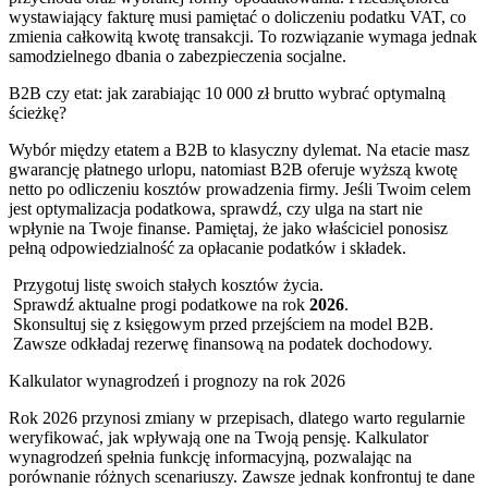
wystawiający fakturę musi pamiętać o doliczeniu podatku VAT, co
zmienia całkowitą kwotę transakcji. To rozwiązanie wymaga jednak
samodzielnego dbania o zabezpieczenia socjalne.
B2B czy etat: jak zarabiając 10 000 zł brutto wybrać optymalną
ścieżkę?
Wybór między etatem a B2B to klasyczny dylemat. Na etacie masz
gwarancję płatnego urlopu, natomiast B2B oferuje wyższą kwotę
netto po odliczeniu kosztów prowadzenia firmy. Jeśli Twoim celem
jest optymalizacja podatkowa, sprawdź, czy ulga na start nie
wpłynie na Twoje finanse. Pamiętaj, że jako właściciel ponosisz
pełną odpowiedzialność za opłacanie podatków i składek.
Przygotuj listę swoich stałych kosztów życia.
Sprawdź aktualne progi podatkowe na rok
2026
.
Skonsultuj się z księgowym przed przejściem na model B2B.
Zawsze odkładaj rezerwę finansową na podatek dochodowy.
Kalkulator wynagrodzeń i prognozy na rok 2026
Rok 2026 przynosi zmiany w przepisach, dlatego warto regularnie
weryfikować, jak wpływają one na Twoją pensję. Kalkulator
wynagrodzeń spełnia funkcję informacyjną, pozwalając na
porównanie różnych scenariuszy. Zawsze jednak konfrontuj te dane