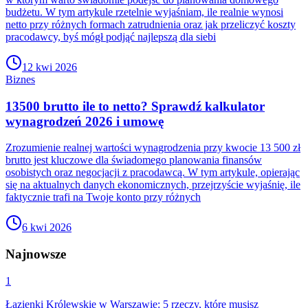
budżetu. W tym artykule rzetelnie wyjaśniam, ile realnie wynosi
netto przy różnych formach zatrudnienia oraz jak przeliczyć koszty
pracodawcy, byś mógł podjąć najlepszą dla siebi
12 kwi 2026
Biznes
13500 brutto ile to netto? Sprawdź kalkulator
wynagrodzeń 2026 i umowę
Zrozumienie realnej wartości wynagrodzenia przy kwocie 13 500 zł
brutto jest kluczowe dla świadomego planowania finansów
osobistych oraz negocjacji z pracodawcą. W tym artykule, opierając
się na aktualnych danych ekonomicznych, przejrzyście wyjaśnię, ile
faktycznie trafi na Twoje konto przy różnych
6 kwi 2026
Najnowsze
1
Łazienki Królewskie w Warszawie: 5 rzeczy, które musisz