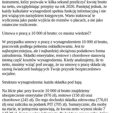
instrument, który pozwala w kilka sekund przeliczyć kwotę brutto
na netto, uwzględniając przepisy na rok 2026. Pamiętaj jednak, że
każdy kalkulator wynagrodzeń spełnia funkcję informacyjną i nie
jest wiążącym narzędziem księgowym. Warto traktować te
wyliczenia jako punkt wyjścia do rozmów o płacach, a nie jako
ostateczne rozliczenie.
Umowa o pracę a 10 000 zł brutto: co musisz wiedzieć?
W przypadku umowy o pracę z wynagrodzeniem 10 000 zł brutto,
pracownik podlega pełnemu oskładkowaniu. Jest to
najbezpieczniejsza, ale i najbardziej obciążona podatkowo forma
zatrudnienia. Składki emerytalne, rentowe i chorobowe stanowią
istotną część kosztów wynagrodzenia. Kiedy analizujemy, ile to
netto, musimy wziąć pod uwagę, że na umowę o pracę składa się
szereg świadczeń budujących Twoje przyszłe bezpieczeństwo
socjalne.
Struktura wynagrodzenia: każda składka pod lupą
Na liście płac przy kwocie 10 000 zł brutto znajdziemy
ubezpieczenie emerytalne (976 zł), rentowe (150 zł) oraz
chorobowe (245 zł). Do tego dochodzi składka zdrowotna (776,61
zł) oraz zaliczka na podatek PIT (705 zł). Sumarycznie, dla osoby
na etacie, te potrącenia sprawiają, że kwota netto wynosi około 7