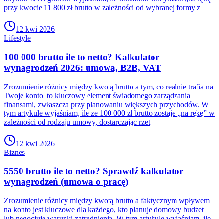
przy kwocie 11 800 zł brutto w zależności od wybranej formy z
12 kwi 2026
Lifestyle
100 000 brutto ile to netto? Kalkulator
wynagrodzeń 2026: umowa, B2B, VAT
Zrozumienie różnicy między kwotą brutto a tym, co realnie trafia na
Twoje konto, to kluczowy element świadomego zarządzania
finansami, zwłaszcza przy planowaniu większych przychodów. W
tym artykule wyjaśniam, ile ze 100 000 zł brutto zostaje „na rękę” w
zależności od rodzaju umowy, dostarczając rzet
12 kwi 2026
Biznes
5550 brutto ile to netto? Sprawdź kalkulator
wynagrodzeń (umowa o pracę)
Zrozumienie różnicy między kwotą brutto a faktycznym wpływem
na konto jest kluczowe dla każdego, kto planuje domowy budżet
lub negocjuje warunki zatrudnienia. W tym artykule wyjaśniam, ile