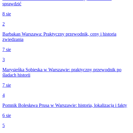
sprawdzić
8 sie
2
Barbakan Warszawa: Praktyczny przewodnik, ceny i historia
zwiedzania
7 sie
3
Marysieńka Sobieska w Warszawie: praktyczny przewodnik po
śladach historii
7 sie
4
Pomnik Bolesława Prusa w Warszawie: historia, lokalizacja i fakty
6 sie
5