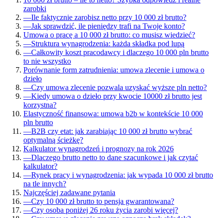
zarobki
—
Ile faktycznie zarobisz netto przy 10 000 zł brutto?
—
Jak sprawdzić, ile pieniędzy trafi na Twoje konto?
Umowa o pracę a 10 000 zł brutto: co musisz wiedzieć?
—
Struktura wynagrodzenia: każda składka pod lupą
—
Całkowity koszt pracodawcy i dlaczego 10 000 pln brutto
to nie wszystko
Porównanie form zatrudnienia: umowa zlecenie i umowa o
dzieło
—
Czy umowa zlecenie pozwala uzyskać wyższe pln netto?
—
Kiedy umowa o dzieło przy kwocie 10000 zł brutto jest
korzystna?
Elastyczność finansowa: umowa b2b w kontekście 10 000
pln brutto
—
B2B czy etat: jak zarabiając 10 000 zł brutto wybrać
optymalną ścieżkę?
Kalkulator wynagrodzeń i prognozy na rok 2026
—
Dlaczego brutto netto to dane szacunkowe i jak czytać
kalkulator?
—
Rynek pracy i wynagrodzenia: jak wypada 10 000 zł brutto
na tle innych?
Najczęściej zadawane pytania
—
Czy 10 000 zł brutto to pensja gwarantowana?
—
Czy osoba poniżej 26 roku życia zarobi więcej?