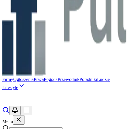
Firmy
Ogłoszenia
Praca
Pogoda
Przewodnik
Poradniki
Ludzie
Lifestyle
Menu