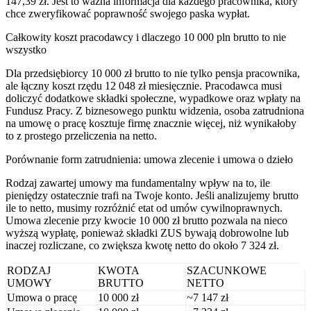
147,39 zł. Jest to ważna informacja dla każdego pracownika, który
chce zweryfikować poprawność swojego paska wypłat.
Całkowity koszt pracodawcy i dlaczego 10 000 pln brutto to nie
wszystko
Dla przedsiębiorcy 10 000 zł brutto to nie tylko pensja pracownika,
ale łączny koszt rzędu 12 048 zł miesięcznie. Pracodawca musi
doliczyć dodatkowe składki społeczne, wypadkowe oraz wpłaty na
Fundusz Pracy. Z biznesowego punktu widzenia, osoba zatrudniona
na umowę o pracę kosztuje firmę znacznie więcej, niż wynikałoby
to z prostego przeliczenia na netto.
Porównanie form zatrudnienia: umowa zlecenie i umowa o dzieło
Rodzaj zawartej umowy ma fundamentalny wpływ na to, ile
pieniędzy ostatecznie trafi na Twoje konto. Jeśli analizujemy brutto
ile to netto, musimy rozróżnić etat od umów cywilnoprawnych.
Umowa zlecenie przy kwocie 10 000 zł brutto pozwala na nieco
wyższą wypłatę, ponieważ składki ZUS bywają dobrowolne lub
inaczej rozliczane, co zwiększa kwotę netto do około 7 324 zł.
RODZAJ
KWOTA
SZACUNKOWE
UMOWY
BRUTTO
NETTO
Umowa o pracę
10 000 zł
~7 147 zł