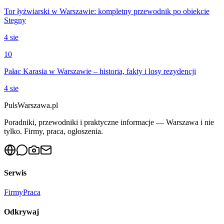
Tor łyżwiarski w Warszawie: kompletny przewodnik po obiekcie
Stegny
4 sie
10
Pałac Karasia w Warszawie – historia, fakty i losy rezydencji
4 sie
PulsWarszawa.pl
Poradniki, przewodniki i praktyczne informacje — Warszawa i nie
tylko. Firmy, praca, ogłoszenia.
Serwis
Firmy
Praca
Odkrywaj