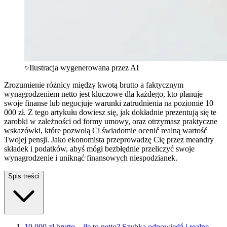
Ilustracja wygenerowana przez AI
Zrozumienie różnicy między kwotą brutto a faktycznym
wynagrodzeniem netto jest kluczowe dla każdego, kto planuje
swoje finanse lub negocjuje warunki zatrudnienia na poziomie 10
000 zł. Z tego artykułu dowiesz się, jak dokładnie prezentują się te
zarobki w zależności od formy umowy, oraz otrzymasz praktyczne
wskazówki, które pozwolą Ci świadomie ocenić realną wartość
Twojej pensji. Jako ekonomista przeprowadzę Cię przez meandry
składek i podatków, abyś mógł bezbłędnie przeliczyć swoje
wynagrodzenie i uniknąć finansowych niespodzianek.
Spis treści
10 000 zł brutto – ile to netto? Szybka odpowiedź i realne