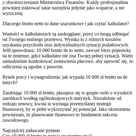
z obwieszczeniami Ministerstwa Finansów. Każdy profesjonalista
powinien traktować takie narzędzia jedynie jako wsparcie, a nie
wyrocznię.
Dlaczego brutto netto to dane szacunkowe i jak czytać kalkulator?
Wartości w kalkulatorach są zaokrąglane, przez co mogą odbiegać
od Twojego realnego przelewu. Wynika to z różnych kosztów
uzyskania przychodu oraz indywidualnych sytuacji podatkowych.
Jeśli sprawdzasz, 10 000 brutto ile to netto, zawsze bierz poprawkę
na te zmienne, gdyż kalkulator nie zna Twojej pełnej sytuacji. Warto
samodzielnie kontrolować zestawienia płacowe, aby upewnić się, że
odliczenia są zgodne z prawem.
Rynek pracy i wynagrodzenia: jak wypada 10 000 zł brutto na tle
innych?
Zarabiając 10 000 zł brutto, plasujesz się w grupie osób o wysokich
zarobkach według ogólnokrajowych statystyk. Niezależnie od
rodzaju umowy, kwota ta wymaga przemyślanej strategii
finansowej, by w pełni wykorzystać jej potencjał. Jako ekonomista
powtarzam, że planowanie finansowe to fundament sukcesu
zawodowego.
Najczęściej zadawane pytania
Czy 10 000 zł brutto to pensja gwarantowana?