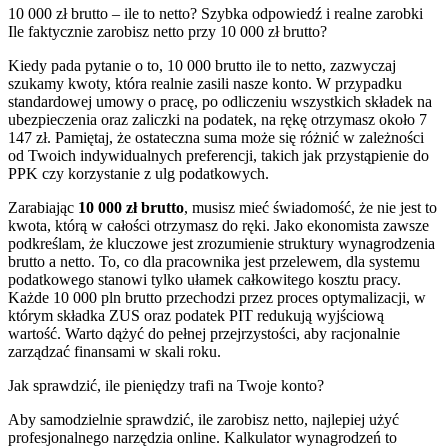
10 000 zł brutto – ile to netto? Szybka odpowiedź i realne zarobki
Ile faktycznie zarobisz netto przy 10 000 zł brutto?
Kiedy pada pytanie o to, 10 000 brutto ile to netto, zazwyczaj
szukamy kwoty, która realnie zasili nasze konto. W przypadku
standardowej umowy o pracę, po odliczeniu wszystkich składek na
ubezpieczenia oraz zaliczki na podatek, na rękę otrzymasz około 7
147 zł. Pamiętaj, że ostateczna suma może się różnić w zależności
od Twoich indywidualnych preferencji, takich jak przystąpienie do
PPK czy korzystanie z ulg podatkowych.
Zarabiając
10 000 zł brutto
, musisz mieć świadomość, że nie jest to
kwota, którą w całości otrzymasz do ręki. Jako ekonomista zawsze
podkreślam, że kluczowe jest zrozumienie struktury wynagrodzenia
brutto a netto. To, co dla pracownika jest przelewem, dla systemu
podatkowego stanowi tylko ułamek całkowitego kosztu pracy.
Każde 10 000 pln brutto przechodzi przez proces optymalizacji, w
którym składka ZUS oraz podatek PIT redukują wyjściową
wartość. Warto dążyć do pełnej przejrzystości, aby racjonalnie
zarządzać finansami w skali roku.
Jak sprawdzić, ile pieniędzy trafi na Twoje konto?
Aby samodzielnie sprawdzić, ile zarobisz netto, najlepiej użyć
profesjonalnego narzędzia online. Kalkulator wynagrodzeń to