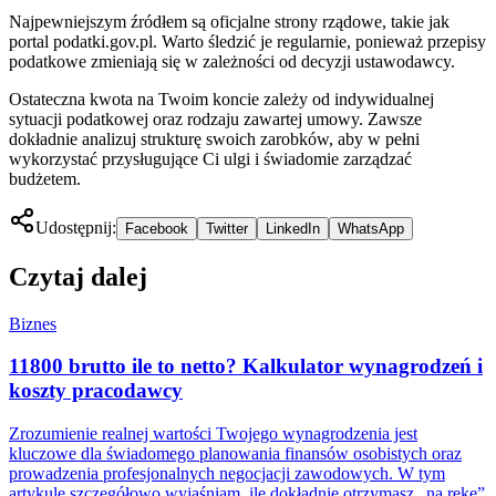
Najpewniejszym źródłem są oficjalne strony rządowe, takie jak
portal podatki.gov.pl. Warto śledzić je regularnie, ponieważ przepisy
podatkowe zmieniają się w zależności od decyzji ustawodawcy.
Ostateczna kwota na Twoim koncie zależy od indywidualnej
sytuacji podatkowej oraz rodzaju zawartej umowy. Zawsze
dokładnie analizuj strukturę swoich zarobków, aby w pełni
wykorzystać przysługujące Ci ulgi i świadomie zarządzać
budżetem.
Udostępnij:
Facebook
Twitter
LinkedIn
WhatsApp
Czytaj dalej
Biznes
11800 brutto ile to netto? Kalkulator wynagrodzeń i
koszty pracodawcy
Zrozumienie realnej wartości Twojego wynagrodzenia jest
kluczowe dla świadomego planowania finansów osobistych oraz
prowadzenia profesjonalnych negocjacji zawodowych. W tym
artykule szczegółowo wyjaśniam, ile dokładnie otrzymasz „na rękę”