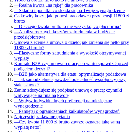
—
Realna kwota „na rękę” dla pracownika
—
Składki i podatki: co składa się na Twoje wynagrodzenie
Całkowity koszt, jaki ponosi pracodawca przy pensji 11800 zł
brutto
—
Dlaczego kwota brutto to nie wszystko, co płaci firma?
—
Analiza rocznych kosztów zatrudnienia w budżecie
przedsiębiorstwa
Umowa zlecenie a umowa o dzieło: jak zmienia się netto przy
11800 zł brutto?
—
Elastyczne formy zatrudnienia a wysokość otrzymywanej
wypłaty
Kontrakt B2B czy umowa o pracę: co warto sprawdzić przed
podjęciem decyzji?
—
B2B jako alternatywa dla etatu: optymalizacja podatkowa
—
Jak samodzielnie sprawdzić opłacalność współpracy przy
stałej stawce?
Zanim zdecydujesz się podpisać umowę o pracę: czynniki
wpływające na finalną kwotę
—
Wpływ indywidualnych preferencji na miesięczne
wynagrodzenie
—
Pamiętaj o ograniczeniach kalkulatorów wynagrodzeń
Najczęściej zadawane pytania
—
Czy kwota 11 800 zł brutto zawsze oznacza taką samą
wypłatę netto?