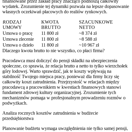
finansowane przez zakład pracy znacząco podnoszą całkowity
wydatek. Zrozumienie tej dynamiki pozwala na lepsze dopasowanie
własnych oczekiwań płacowych do realiów rynkowych.
RODZAJ
KWOTA
SZACUNKOWE
UMOWY
BRUTTO
NETTO
Umowa o pracę
11 800 zł
~8 374 zł
Umowa zlecenie
11 800 zł
~8 588 zł
Umowa o dzieło
11 800 zł
~10 967 zł
Dlaczego kwota brutto to nie wszystko, co płaci firma?
Pracodawca musi doliczyć do pensji składki na ubezpieczenia
społeczne, co sprawia, że relacja brutto a netto to tylko wierzchołek
góry lodowej. Warto sprawdzić, jak te koszty wpływają na
stabilność Twojego miejsca pracy, ponieważ dla firmy liczy się
całkowity koszt zatrudnienia. Przejrzystość w relacjach między
pracodawcą a pracownikiem w kwestiach finansowych stanowi
fundament zdrowej kultury organizacyjnej. Zrozumienie tych
mechanizmów pomaga w profesjonalnym prowadzeniu rozmów o
podwyżkach.
Analiza rocznych kosztów zatrudnienia w budżecie
przedsiębiorstwa
Planowanie budżetu wymaga uwzględnienia nie tylko samej pensji,