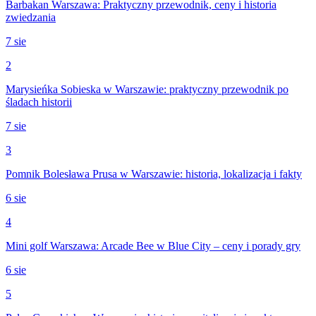
Barbakan Warszawa: Praktyczny przewodnik, ceny i historia
zwiedzania
7 sie
2
Marysieńka Sobieska w Warszawie: praktyczny przewodnik po
śladach historii
7 sie
3
Pomnik Bolesława Prusa w Warszawie: historia, lokalizacja i fakty
6 sie
4
Mini golf Warszawa: Arcade Bee w Blue City – ceny i porady gry
6 sie
5