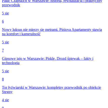
Pałac Czapskich w Warszawie: historia, rewitalizacja i praktyczny
przewodnik
5 sie
6
Nowy luksus nie mierzy się metrami. Piniova Apartamenty stawia
na komfort i kameralność
5 sie
7
Gipsowe jajo w Warszawie: Pisklę. Drozd śpiewak – fakty i
technologia
5 sie
8
Tor łyżwiarski w Warszawie: kompletny przewodnik po obiekcie
Stegny
4 sie