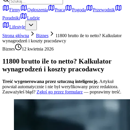
Firmy
Ogłoszenia
Praca
Pogoda
Przewodnik
Poradniki
Ludzie
Lifestyle
Strona główna
Biznes
11800 brutto ile to netto? Kalkulator
wynagrodzeń i koszty pracodawcy
Biznes
12 kwietnia 2026
11800 brutto ile to netto? Kalkulator
wynagrodzeń i koszty pracodawcy
Treść wygenerowana przez sztuczną inteligencję.
Artykuł
powstał automatycznie i nie był weryfikowany przez redaktora.
Zauważyłeś błąd?
Zgłoś go przez formularz
— poprawimy treść.