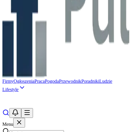
Firmy
Ogłoszenia
Praca
Pogoda
Przewodnik
Poradniki
Ludzie
Lifestyle
Menu