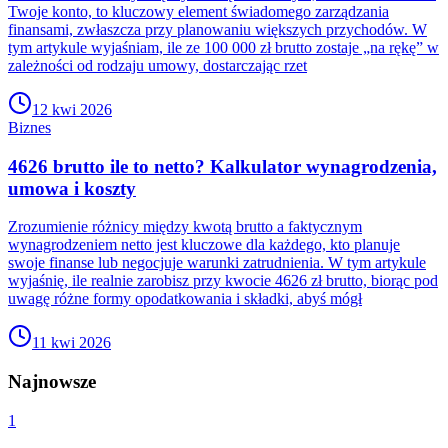
Twoje konto, to kluczowy element świadomego zarządzania
finansami, zwłaszcza przy planowaniu większych przychodów. W
tym artykule wyjaśniam, ile ze 100 000 zł brutto zostaje „na rękę” w
zależności od rodzaju umowy, dostarczając rzet
12 kwi 2026
Biznes
4626 brutto ile to netto? Kalkulator wynagrodzenia,
umowa i koszty
Zrozumienie różnicy między kwotą brutto a faktycznym
wynagrodzeniem netto jest kluczowe dla każdego, kto planuje
swoje finanse lub negocjuje warunki zatrudnienia. W tym artykule
wyjaśnię, ile realnie zarobisz przy kwocie 4626 zł brutto, biorąc pod
uwagę różne formy opodatkowania i składki, abyś mógł
11 kwi 2026
Najnowsze
1