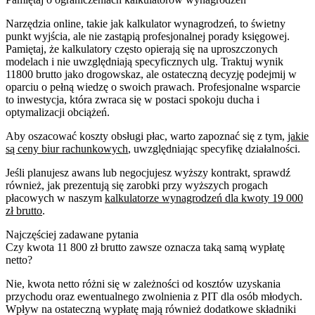
Narzędzia online, takie jak kalkulator wynagrodzeń, to świetny
punkt wyjścia, ale nie zastąpią profesjonalnej porady księgowej.
Pamiętaj, że kalkulatory często opierają się na uproszczonych
modelach i nie uwzględniają specyficznych ulg. Traktuj wynik
11800 brutto jako drogowskaz, ale ostateczną decyzję podejmij w
oparciu o pełną wiedzę o swoich prawach. Profesjonalne wsparcie
to inwestycja, która zwraca się w postaci spokoju ducha i
optymalizacji obciążeń.
Aby oszacować koszty obsługi płac, warto zapoznać się z tym,
jakie
są ceny biur rachunkowych
, uwzględniając specyfikę działalności.
Jeśli planujesz awans lub negocjujesz wyższy kontrakt, sprawdź
również, jak prezentują się zarobki przy wyższych progach
płacowych w naszym
kalkulatorze wynagrodzeń dla kwoty 19 000
zł brutto
.
Najczęściej zadawane pytania
Czy kwota 11 800 zł brutto zawsze oznacza taką samą wypłatę
netto?
Nie, kwota netto różni się w zależności od kosztów uzyskania
przychodu oraz ewentualnego zwolnienia z PIT dla osób młodych.
Wpływ na ostateczną wypłatę mają również dodatkowe składniki