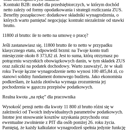
Kontrakt B2B: model dla przedsiębiorczych, w którym dochód
netto zależy od formy opodatkowania i strategii rozliczania ZUS.
Benefity pozapłacowe: dodatkowe składniki wynagrodzenia, o
których warto pamiętać negocjując kontrakt niezależnie od stawki
brutto.
11800 zł brutto: ile to netto na umowę o pracę?
Jeśli zastanawiasz się, 11800 brutto ile to netto w przypadku
klasycznego etatu, odpowiedź brzmi: na Twoje konto trafi
miesięcznie około 8 373,82 zł. Jest to suma, którą otrzymasz po
potrąceniu wszystkich obowiązkowych danin, w tym składek ZUS
oraz zaliczki na podatek dochodowy. Warto zauważyć, że w skali
roku Twoje łączne wynagrodzenie netto wynosi 100 485,84 zł, co
stanowi solidny fundament domowego budżetu. Jako ekonomista
podkreślam, że każda złotówka wymaga zrozumienia jej
pochodzenia w gąszczu przepisów podatkowych.
Realna kwota „na rękę” dla pracownika
Wysokość pensji netto dla kwoty 11 800 zł brutto różni się w
zależności od Twoich indywidualnych parametrów podatkowych.
Istotne jest stosowanie kosztów uzyskania przychodu oraz
ewentualne zwolnienie z PIT dla osób poniżej 26. roku życia.
Pamiętaj, że każdy kalkulator wynagrodzeń spełnia jedynie funkcję