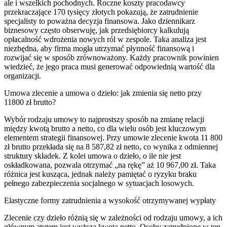
ale i wszelkich pochodnych. Roczne koszty pracodawcy
przekraczające 170 tysięcy złotych pokazują, że zatrudnienie
specjalisty to poważna decyzja finansowa. Jako dziennikarz
biznesowy często obserwuję, jak przedsiębiorcy kalkulują
opłacalność wdrożenia nowych ról w zespole. Taka analiza jest
niezbędna, aby firma mogła utrzymać płynność finansową i
rozwijać się w sposób zrównoważony. Każdy pracownik powinien
wiedzieć, że jego praca musi generować odpowiednią wartość dla
organizacji.
Umowa zlecenie a umowa o dzieło: jak zmienia się netto przy
11800 zł brutto?
Wybór rodzaju umowy to najprostszy sposób na zmianę relacji
między kwotą brutto a netto, co dla wielu osób jest kluczowym
elementem strategii finansowej. Przy umowie zlecenie kwota 11 800
zł brutto przekłada się na 8 587,82 zł netto, co wynika z odmiennej
struktury składek. Z kolei umowa o dzieło, o ile nie jest
oskładkowana, pozwala otrzymać „na rękę” aż 10 967,00 zł. Taka
różnica jest kusząca, jednak należy pamiętać o ryzyku braku
pełnego zabezpieczenia socjalnego w sytuacjach losowych.
Elastyczne formy zatrudnienia a wysokość otrzymywanej wypłaty
Zlecenie czy dzieło różnią się w zależności od rodzaju umowy, a ich
głównym atutem jest wyższa kwota netto. Osoby zatrudnione w ten