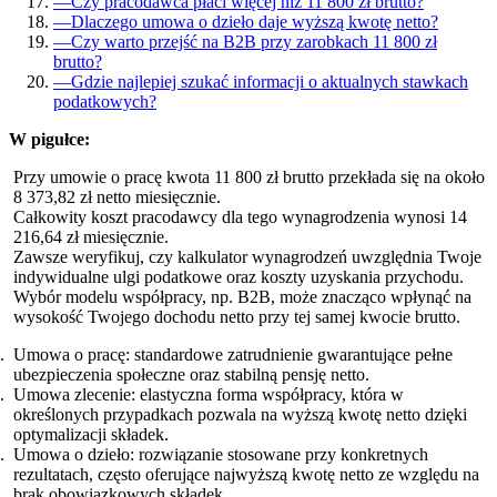
—
Czy pracodawca płaci więcej niż 11 800 zł brutto?
—
Dlaczego umowa o dzieło daje wyższą kwotę netto?
—
Czy warto przejść na B2B przy zarobkach 11 800 zł
brutto?
—
Gdzie najlepiej szukać informacji o aktualnych stawkach
podatkowych?
W pigułce:
Przy umowie o pracę kwota 11 800 zł brutto przekłada się na około
8 373,82 zł netto miesięcznie.
Całkowity koszt pracodawcy dla tego wynagrodzenia wynosi 14
216,64 zł miesięcznie.
Zawsze weryfikuj, czy kalkulator wynagrodzeń uwzględnia Twoje
indywidualne ulgi podatkowe oraz koszty uzyskania przychodu.
Wybór modelu współpracy, np. B2B, może znacząco wpłynąć na
wysokość Twojego dochodu netto przy tej samej kwocie brutto.
Umowa o pracę: standardowe zatrudnienie gwarantujące pełne
ubezpieczenia społeczne oraz stabilną pensję netto.
Umowa zlecenie: elastyczna forma współpracy, która w
określonych przypadkach pozwala na wyższą kwotę netto dzięki
optymalizacji składek.
Umowa o dzieło: rozwiązanie stosowane przy konkretnych
rezultatach, często oferujące najwyższą kwotę netto ze względu na
brak obowiązkowych składek.