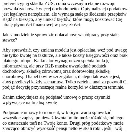
preferencyjnej składki ZUS, co na wczesnym etapie rozwoju
pozwala zachować więcej dochodu netto. Optymalizacja podatkowa
jest legalnym narzędziem, ale wymaga stałego śledzenia przepisów.
Bądź na bieżąco, aby unikać błędów, które mogą kosztować Cię
utratę płynności finansowej w przyszłości.
Jak samodzielnie sprawdzić opłacalność współpracy przy stałej
stawce?
Aby sprawdzić, czy zmiana modelu jest opłacalna, weź pod uwagę
nie tylko kwotę na fakturze, ale także koszty księgowości oraz brak
płatnego urlopu. Kalkulator wynagrodzeń spełnia funkcję
informacyjną, ale przy B2B musisz uwzględnić podatek
dochodowy, składkę zdrowotną oraz dobrowolną składkę
chorobową. Diabeł tkwi w szczegółach, dlatego tak ważne jest,
abyś przeliczył każdy scenariusz. Tylko rzetelna analiza pozwoli Ci
podjąć decyzję przynoszącą realne korzyści w dłuższym terminie.
Zanim zdecydujesz się podpisać umowę o pracę: czynniki
wpływające na finalną kwotę
Podpisanie umowy to moment, w którym warto sprawdzić
wszystkie zapisy, ponieważ kwota brutto może różnić się od tego,
co ostatecznie trafi na Twoje konto. Drugi próg podatkowy może
znacząco obniżyć wysokość pensji netto w skali roku, jeśli Twój