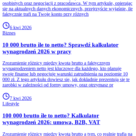
osobistych oraz negocjacji z pracodawcą. W tym artykule, opierając
się na aktualnych danych ekonomicznych, przejrzyście wyjaśnię, ile
faktycznie trafi na Twoje konto przy różnych
6 kwi 2026
Biznes
10 000 brutto ile to netto? Sprawdź kalkulator
wynagrodzeń 2026 w pracy
Zrozumienie różnicy między kwotą brutto a faktycznym
wynagrodzeniem netto jest kluczowe dla każdego, kto planuje
swoje finanse lub negocjuje warunki zatrudnienia na poziomie 10
000 zł. Z tego artykułu dowiesz się, jak dokładnie prezentują się te
zarobki w zależności od formy umowy, oraz otrzymasz pr
7 kwi 2026
Lifestyle
100 000 brutto ile to netto? Kalkulator
wynagrodzeń 2026: umowa, B2B, VAT
Zrozumienie różnicy między kwotą brutto a tym, co realnie trafia na