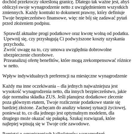
dochód przekroczy określoną granicę. Dlatego tak ważne jest, abyś
obliczył swoje wynagrodzenie netto z uwzględnieniem wszystkich
zmiennych. Każdy kontrakt to dokument prawny, który definiuje
Twoje bezpieczeństwo finansowe, więc nie bój się zadawać pytań
przed złożeniem podpisu.
Sprawdź aktualne progi podatkowe oraz kwotę wolną od podatku.
Upewnij się, czy przysługują Ci podwyższone koszty uzyskania
przychodu.
Zwróć uwagę na to, czy umowa uwzględnia dobrowolne
ubezpieczenie chorobowe.
Przeanalizuj ofertę benefitów, które mogą zrekompensować różnice
w netto.
Wpływ indywidualnych preferencji na miesięczne wynagrodzenie
Każdy ma inne oczekiwania – dla jednych najważniejsza jest
wysokość wynagrodzenia netto, dla innych bezpieczeństwo, jakie
daje normalna składka ZUS. Jeśli planujesz dodatkowe zlecenie
poza głównym etatem, Twoje rozliczenie podatkowe stanie się
bardziej złożone. Zachęcam do analizy własnej sytuacji życiowej,
ponieważ to, co dla jednego jest optymalnym modelem, dla
drugiego może okazać się pułapką. Szukaj rozwiązań, które
najlepiej wpisują się w Twoje cele zawodowe.
Pamiętaj o ograniczeniach kalkulatorów wynagrodzeń