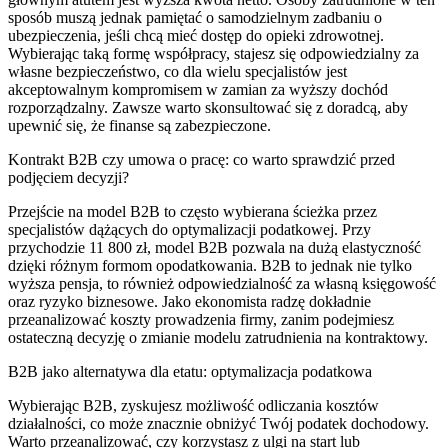
sposób muszą jednak pamiętać o samodzielnym zadbaniu o
ubezpieczenia, jeśli chcą mieć dostęp do opieki zdrowotnej.
Wybierając taką formę współpracy, stajesz się odpowiedzialny za
własne bezpieczeństwo, co dla wielu specjalistów jest
akceptowalnym kompromisem w zamian za wyższy dochód
rozporządzalny. Zawsze warto skonsultować się z doradcą, aby
upewnić się, że finanse są zabezpieczone.
Kontrakt B2B czy umowa o pracę: co warto sprawdzić przed
podjęciem decyzji?
Przejście na model B2B to często wybierana ścieżka przez
specjalistów dążących do optymalizacji podatkowej. Przy
przychodzie 11 800 zł, model B2B pozwala na dużą elastyczność
dzięki różnym formom opodatkowania. B2B to jednak nie tylko
wyższa pensja, to również odpowiedzialność za własną księgowość
oraz ryzyko biznesowe. Jako ekonomista radzę dokładnie
przeanalizować koszty prowadzenia firmy, zanim podejmiesz
ostateczną decyzję o zmianie modelu zatrudnienia na kontraktowy.
B2B jako alternatywa dla etatu: optymalizacja podatkowa
Wybierając B2B, zyskujesz możliwość odliczania kosztów
działalności, co może znacznie obniżyć Twój podatek dochodowy.
Warto przeanalizować, czy korzystasz z ulgi na start lub