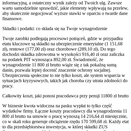
informacyjną, a ostateczny wynik zależy od Twoich ulg. Zawsze
warto samodzielnie sprawdzić, jakie elementy wpływają na przelew,
aby skutecznie negocjować wyższe stawki w oparciu o twarde dane
finansowe.
Składki i podatki: co składa się na Twoje wynagrodzenie
Twoje zarobki podlegają procesowi potrąceń, gdzie w przypadku
etatu kluczowe są składki na ubezpieczenie emerytalne (1 151,68
zł), rentowe (177,00 zł) oraz chorobowe (289,10 zł). Do tego
dochodzi składka zdrowotna w wysokości 916,40 zł oraz zaliczka
na podatek PIT wynosząca 892,00 zł. Świadomość, że
wynagrodzenie 11 800 zł brutto wiąże się z tak pokaźną sumą
danin, pozwala lepiej docenić znaczenie ochrony socjalnej.
Ubezpieczenia społeczne to nie tylko koszt, ale system wsparcia w
sytuacjach kryzysowych, takich jak choroba czy utrata zdolności do
pracy.
Całkowity koszt, jaki ponosi pracodawca przy pensji 11800 zł brutto
W biznesie kwota widoczna na pasku wypłat to tylko część
wydatków firmy. Łączne koszty pracodawcy dla wynagrodzenia 11
800 zł brutto na umowie o pracę wynoszą 14 216,64 zł miesięcznie,
co w skali roku generuje obciążenie rzędu 170 599,68 zł. Każdy etat
to dla przedsiębiorstwa inwestycja, w której składki ZUS