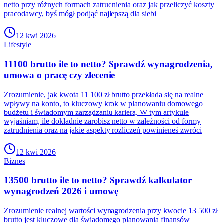
netto przy różnych formach zatrudnienia oraz jak przeliczyć koszty
pracodawcy, byś mógł podjąć najlepszą dla siebi
12 kwi 2026
Lifestyle
11100 brutto ile to netto? Sprawdź wynagrodzenia,
umowa o pracę czy zlecenie
Zrozumienie, jak kwota 11 100 zł brutto przekłada się na realne
wpływy na konto, to kluczowy krok w planowaniu domowego
budżetu i świadomym zarządzaniu karierą. W tym artykule
wyjaśniam, ile dokładnie zarobisz netto w zależności od formy
zatrudnienia oraz na jakie aspekty rozliczeń powinieneś zwróci
12 kwi 2026
Biznes
13500 brutto ile to netto? Sprawdź kalkulator
wynagrodzeń 2026 i umowę
Zrozumienie realnej wartości wynagrodzenia przy kwocie 13 500 zł
brutto jest kluczowe dla świadomego planowania finansów