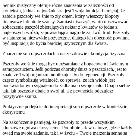
Sennik mistyczny oferuje różne znaczenia w zależności od
kontekstu, jednak najważniejsza jest Twoja intuicja. Pamiętaj, że
zabicie pszczoły we śnie to zły omen, który wieszczy kłopoty
finansowe lub utratę szansy. Zamiast niszczyć, warto obserwować –
zobaczenie pszczół zbierających nektar z kwiatów to jedna z
najlepszych wróżb, zapowiadająca nagrodę za Twój trud. Pszczoły
w naturze są niezwykle pożyteczne, dlatego ich obecność powinna
być inspiracją do bycia bardziej użytecznym dla świata.
Znaczenie snu o pszczołach a nasze zdrowie i kondycja fizyczna
Pszczoły we śnie mogą być utożsamiane z bogactwem i świetnym
samopoczuciem. Jeśli podczas choroby śnisz o pszczołach, jest to
znak, że Twój organizm mobilizuje siły do regeneracji. Pszczoły
często symbolizują witalność, co sprawia, że ich widok jest
podświadomym sygnałem do zadbania o swoje ciało. Dbaj o siebie
tak, jak pszczoły dbają o swój ul, a z pewnością odczujesz
pozytywne skutki.
Praktyczne podejście do interpretacji snu o pszczole w kontekście
ekosystemu
Na zakończenie pamiętaj, że pszczoły to przede wszystkim
kluczowe ogniwa ekosystemu. Podobnie jak w naturze, gdzie każdy
owad ma swoje zadanie, tak i w życiu – Twoje marzenia senne są