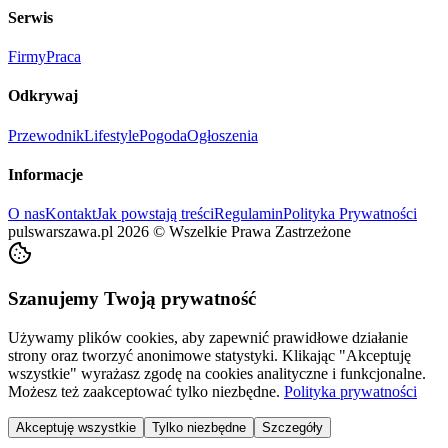
Serwis
Firmy
Praca
Odkrywaj
Przewodnik
Lifestyle
Pogoda
Ogłoszenia
Informacje
O nas
Kontakt
Jak powstają treści
Regulamin
Polityka Prywatności
pulswarszawa.pl
2026
©
Wszelkie Prawa Zastrzeżone
Szanujemy Twoją prywatność
Używamy plików cookies, aby zapewnić prawidłowe działanie
strony oraz tworzyć anonimowe statystyki. Klikając "Akceptuję
wszystkie" wyrażasz zgodę na cookies analityczne i funkcjonalne.
Możesz też zaakceptować tylko niezbędne.
Polityka prywatności
Akceptuję wszystkie
Tylko niezbędne
Szczegóły