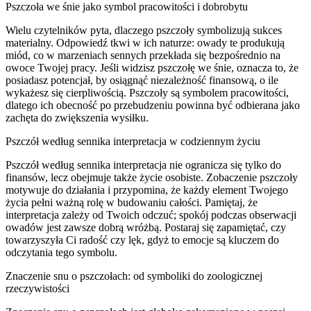
Pszczoła we śnie jako symbol pracowitości i dobrobytu
Wielu czytelników pyta, dlaczego pszczoły symbolizują sukces
materialny. Odpowiedź tkwi w ich naturze: owady te produkują
miód, co w marzeniach sennych przekłada się bezpośrednio na
owoce Twojej pracy. Jeśli widzisz pszczołę we śnie, oznacza to, że
posiadasz potencjał, by osiągnąć niezależność finansową, o ile
wykażesz się cierpliwością. Pszczoły są symbolem pracowitości,
dlatego ich obecność po przebudzeniu powinna być odbierana jako
zachęta do zwiększenia wysiłku.
Pszczół według sennika interpretacja w codziennym życiu
Pszczół według sennika interpretacja nie ogranicza się tylko do
finansów, lecz obejmuje także życie osobiste. Zobaczenie pszczoły
motywuje do działania i przypomina, że każdy element Twojego
życia pełni ważną rolę w budowaniu całości. Pamiętaj, że
interpretacja zależy od Twoich odczuć; spokój podczas obserwacji
owadów jest zawsze dobrą wróżbą. Postaraj się zapamiętać, czy
towarzyszyła Ci radość czy lęk, gdyż to emocje są kluczem do
odczytania tego symbolu.
Znaczenie snu o pszczołach: od symboliki do zoologicznej
rzeczywistości