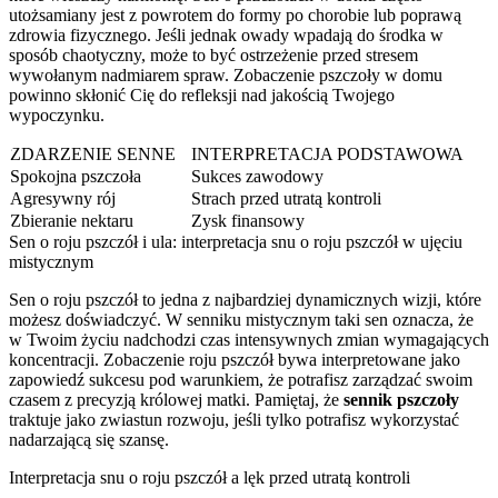
utożsamiany jest z powrotem do formy po chorobie lub poprawą
zdrowia fizycznego. Jeśli jednak owady wpadają do środka w
sposób chaotyczny, może to być ostrzeżenie przed stresem
wywołanym nadmiarem spraw. Zobaczenie pszczoły w domu
powinno skłonić Cię do refleksji nad jakością Twojego
wypoczynku.
ZDARZENIE SENNE
INTERPRETACJA PODSTAWOWA
Spokojna pszczoła
Sukces zawodowy
Agresywny rój
Strach przed utratą kontroli
Zbieranie nektaru
Zysk finansowy
Sen o roju pszczół i ula: interpretacja snu o roju pszczół w ujęciu
mistycznym
Sen o roju pszczół to jedna z najbardziej dynamicznych wizji, które
możesz doświadczyć. W senniku mistycznym taki sen oznacza, że
w Twoim życiu nadchodzi czas intensywnych zmian wymagających
koncentracji. Zobaczenie roju pszczół bywa interpretowane jako
zapowiedź sukcesu pod warunkiem, że potrafisz zarządzać swoim
czasem z precyzją królowej matki. Pamiętaj, że
sennik pszczoły
traktuje jako zwiastun rozwoju, jeśli tylko potrafisz wykorzystać
nadarzającą się szansę.
Interpretacja snu o roju pszczół a lęk przed utratą kontroli