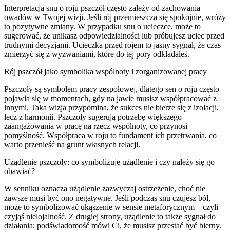
Interpretacja snu o roju pszczół często zależy od zachowania
owadów w Twojej wizji. Jeśli rój przemieszcza się spokojnie, wróży
to pozytywne zmiany. W przypadku snu o ucieczce, może to
sugerować, że unikasz odpowiedzialności lub próbujesz uciec przed
trudnymi decyzjami. Ucieczka przed rojem to jasny sygnał, że czas
zmierzyć się z wyzwaniami, które do tej pory odkładałeś.
Rój pszczół jako symbolika wspólnoty i zorganizowanej pracy
Pszczoły są symbolem pracy zespołowej, dlatego sen o roju często
pojawia się w momentach, gdy na jawie musisz współpracować z
innymi. Taka wizja przypomina, że sukces nie bierze się z izolacji,
lecz z harmonii. Pszczoły sugerują potrzebę większego
zaangażowania w pracę na rzecz wspólnoty, co przynosi
pomyślność. Współpraca w roju to fundament ich przetrwania, co
warto przenieść na grunt własnych relacji.
Użądlenie pszczoły: co symbolizuje użądlenie i czy należy się go
obawiać?
W senniku oznacza użądlenie zazwyczaj ostrzeżenie, choć nie
zawsze musi być ono negatywne. Jeśli podczas snu czujesz ból,
może to symbolizować ukąszenie w sensie metaforycznym – czyli
czyjąś nielojalność. Z drugiej strony, użądlenie to także sygnał do
działania; podświadomość mówi Ci, że musisz przestać być bierny.