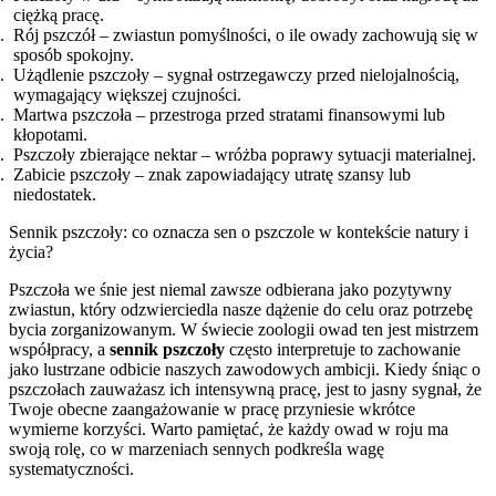
ciężką pracę.
Rój pszczół – zwiastun pomyślności, o ile owady zachowują się w
sposób spokojny.
Użądlenie pszczoły – sygnał ostrzegawczy przed nielojalnością,
wymagający większej czujności.
Martwa pszczoła – przestroga przed stratami finansowymi lub
kłopotami.
Pszczoły zbierające nektar – wróżba poprawy sytuacji materialnej.
Zabicie pszczoły – znak zapowiadający utratę szansy lub
niedostatek.
Sennik pszczoły: co oznacza sen o pszczole w kontekście natury i
życia?
Pszczoła we śnie jest niemal zawsze odbierana jako pozytywny
zwiastun, który odzwierciedla nasze dążenie do celu oraz potrzebę
bycia zorganizowanym. W świecie zoologii owad ten jest mistrzem
współpracy, a
sennik pszczoły
często interpretuje to zachowanie
jako lustrzane odbicie naszych zawodowych ambicji. Kiedy śniąc o
pszczołach zauważasz ich intensywną pracę, jest to jasny sygnał, że
Twoje obecne zaangażowanie w pracę przyniesie wkrótce
wymierne korzyści. Warto pamiętać, że każdy owad w roju ma
swoją rolę, co w marzeniach sennych podkreśla wagę
systematyczności.