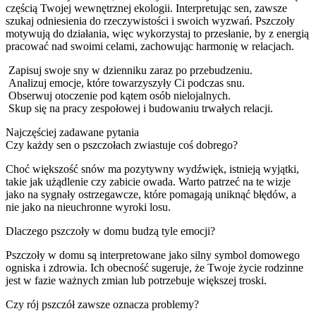
częścią Twojej wewnętrznej ekologii. Interpretując sen, zawsze
szukaj odniesienia do rzeczywistości i swoich wyzwań. Pszczoły
motywują do działania, więc wykorzystaj to przesłanie, by z energią
pracować nad swoimi celami, zachowując harmonię w relacjach.
Zapisuj swoje sny w dzienniku zaraz po przebudzeniu.
Analizuj emocje, które towarzyszyły Ci podczas snu.
Obserwuj otoczenie pod kątem osób nielojalnych.
Skup się na pracy zespołowej i budowaniu trwałych relacji.
Najczęściej zadawane pytania
Czy każdy sen o pszczołach zwiastuje coś dobrego?
Choć większość snów ma pozytywny wydźwięk, istnieją wyjątki,
takie jak użądlenie czy zabicie owada. Warto patrzeć na te wizje
jako na sygnały ostrzegawcze, które pomagają uniknąć błędów, a
nie jako na nieuchronne wyroki losu.
Dlaczego pszczoły w domu budzą tyle emocji?
Pszczoły w domu są interpretowane jako silny symbol domowego
ogniska i zdrowia. Ich obecność sugeruje, że Twoje życie rodzinne
jest w fazie ważnych zmian lub potrzebuje większej troski.
Czy rój pszczół zawsze oznacza problemy?