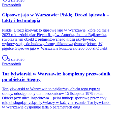
5 sie 2026
Przewodnik
Gipsowe jajo w Warszawie: Pisklę. Drozd śpiewak –
fakty i technologia
Pisklę. Drozd śpiewak to gipsowe jajo w Warszawie, które od maja
2023 roku zdobi plac Pięciu Rogów. Autorka, Joanna Rajkowska,
stworzyła ten obiekt z pigmentowanego gipsu akrylowego,
wykorzystując do budowy formę silikonową dwuczęściową.W
pigułce:Gipsowe jajo w Warszawie kosztowało 260 500 zł.Obiekt
5 sie 2026
Przewodnik
Tor łyżwiarski w Warszawie: kompletny przewodnik
po obiekcie Stegny
Tor łyżwiarski w Warszawie to najdłuższy obiekt tego typu w
stolicy, udostępniony dla mieszkańców 15 listopada 1979 roku.
Obiekt przy ulica Inspektowa 1 pełni funkcję sportową przez cały
rok, obsługując tysiące łyżwiarzy w każdym sezonie. Tor łyżwiarski
w Warszawie dysponuje taflą o parametrach dług