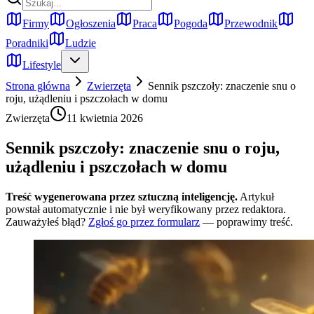
Firmy
Ogłoszenia
Praca
Pogoda
Przewodnik
Poradniki
Ludzie
Lifestyle
Strona główna
Zwierzęta
Sennik pszczoły: znaczenie snu o
roju, użądleniu i pszczołach w domu
Zwierzęta
11 kwietnia 2026
Sennik pszczoły: znaczenie snu o roju,
użądleniu i pszczołach w domu
Treść wygenerowana przez sztuczną inteligencję.
Artykuł
powstał automatycznie i nie był weryfikowany przez redaktora.
Zauważyłeś błąd?
Zgłoś go przez formularz
— poprawimy treść.