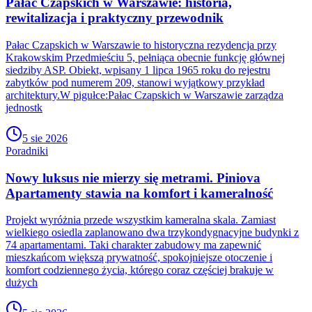
Pałac Czapskich w Warszawie: historia,
rewitalizacja i praktyczny przewodnik
Pałac Czapskich w Warszawie to historyczna rezydencja przy
Krakowskim Przedmieściu 5, pełniąca obecnie funkcję głównej
siedziby ASP. Obiekt, wpisany 1 lipca 1965 roku do rejestru
zabytków pod numerem 209, stanowi wyjątkowy przykład
architektury.W pigułce:Pałac Czapskich w Warszawie zarządza
jednostk
5 sie 2026
Poradniki
Nowy luksus nie mierzy się metrami. Piniova
Apartamenty stawia na komfort i kameralność
Projekt wyróżnia przede wszystkim kameralna skala. Zamiast
wielkiego osiedla zaplanowano dwa trzykondygnacyjne budynki z
74 apartamentami. Taki charakter zabudowy ma zapewnić
mieszkańcom większą prywatność, spokojniejsze otoczenie i
komfort codziennego życia, którego coraz częściej brakuje w
dużych