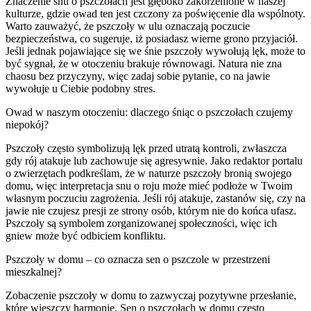
Znaczenie snu o pszczołach jest głęboko zakorzenione w naszej
kulturze, gdzie owad ten jest czczony za poświęcenie dla wspólnoty.
Warto zauważyć, że pszczoły w ulu oznaczają poczucie
bezpieczeństwa, co sugeruje, iż posiadasz wierne grono przyjaciół.
Jeśli jednak pojawiające się we śnie pszczoły wywołują lęk, może to
być sygnał, że w otoczeniu brakuje równowagi. Natura nie zna
chaosu bez przyczyny, więc zadaj sobie pytanie, co na jawie
wywołuje u Ciebie podobny stres.
Owad w naszym otoczeniu: dlaczego śniąc o pszczołach czujemy
niepokój?
Pszczoły często symbolizują lęk przed utratą kontroli, zwłaszcza
gdy rój atakuje lub zachowuje się agresywnie. Jako redaktor portalu
o zwierzętach podkreślam, że w naturze pszczoły bronią swojego
domu, więc interpretacja snu o roju może mieć podłoże w Twoim
własnym poczuciu zagrożenia. Jeśli rój atakuje, zastanów się, czy na
jawie nie czujesz presji ze strony osób, którym nie do końca ufasz.
Pszczoły są symbolem zorganizowanej społeczności, więc ich
gniew może być odbiciem konfliktu.
Pszczoły w domu – co oznacza sen o pszczole w przestrzeni
mieszkalnej?
Zobaczenie pszczoły w domu to zazwyczaj pozytywne przesłanie,
które wieszczy harmonię. Sen o pszczołach w domu często