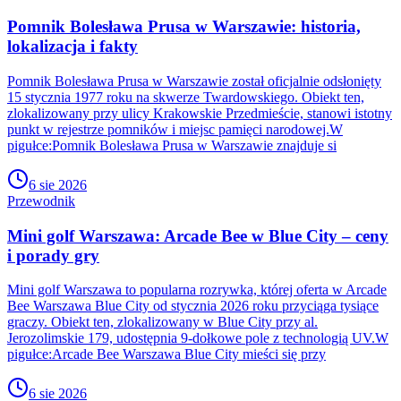
Pomnik Bolesława Prusa w Warszawie: historia,
lokalizacja i fakty
Pomnik Bolesława Prusa w Warszawie został oficjalnie odsłonięty
15 stycznia 1977 roku na skwerze Twardowskiego. Obiekt ten,
zlokalizowany przy ulicy Krakowskie Przedmieście, stanowi istotny
punkt w rejestrze pomników i miejsc pamięci narodowej.W
pigułce:Pomnik Bolesława Prusa w Warszawie znajduje si
6 sie 2026
Przewodnik
Mini golf Warszawa: Arcade Bee w Blue City – ceny
i porady gry
Mini golf Warszawa to popularna rozrywka, której oferta w Arcade
Bee Warszawa Blue City od stycznia 2026 roku przyciąga tysiące
graczy. Obiekt ten, zlokalizowany w Blue City przy al.
Jerozolimskie 179, udostępnia 9-dołkowe pole z technologią UV.W
pigułce:Arcade Bee Warszawa Blue City mieści się przy
6 sie 2026