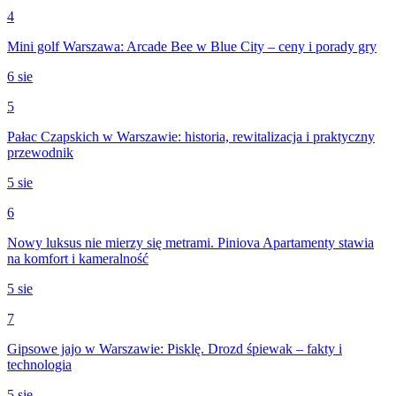
4
Mini golf Warszawa: Arcade Bee w Blue City – ceny i porady gry
6 sie
5
Pałac Czapskich w Warszawie: historia, rewitalizacja i praktyczny
przewodnik
5 sie
6
Nowy luksus nie mierzy się metrami. Piniova Apartamenty stawia
na komfort i kameralność
5 sie
7
Gipsowe jajo w Warszawie: Pisklę. Drozd śpiewak – fakty i
technologia
5 sie