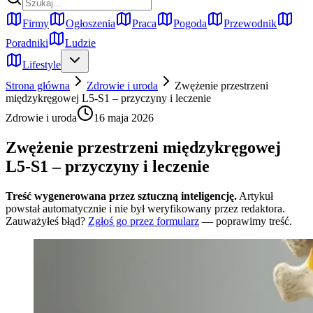
Firmy
Ogłoszenia
Praca
Pogoda
Przewodnik
Poradniki
Ludzie
Lifestyle
Strona główna
Zdrowie i uroda
Zwężenie przestrzeni
międzykręgowej L5-S1 – przyczyny i leczenie
Zdrowie i uroda
16 maja 2026
Zwężenie przestrzeni międzykręgowej
L5-S1 – przyczyny i leczenie
Treść wygenerowana przez sztuczną inteligencję.
Artykuł
powstał automatycznie i nie był weryfikowany przez redaktora.
Zauważyłeś błąd?
Zgłoś go przez formularz
— poprawimy treść.