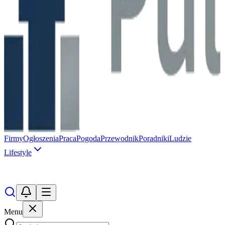
Firmy
Ogłoszenia
Praca
Pogoda
Przewodnik
Poradniki
Ludzie
Lifestyle
Menu