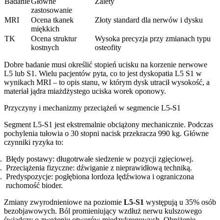
Badanie
Główne
Zalety
zastosowanie
MRI
Ocena tkanek
Złoty standard dla nerwów i dysku
miękkich
TK
Ocena struktur
Wysoka precyzja przy zmianach typu
kostnych
osteofity
Dobre badanie musi określić stopień ucisku na korzenie nerwowe
L5 lub S1. Wielu pacjentów pyta, co to jest dyskopatia L5 S1 w
wynikach MRI – to opis stanu, w którym dysk utracił wysokość, a
materiał jądra miażdżystego uciska worek oponowy.
Przyczyny i mechanizmy przeciążeń w segmencie L5-S1
Segment L5-S1 jest ekstremalnie obciążony mechanicznie. Podczas
pochylenia tułowia o 30 stopni nacisk przekracza 990 kg. Główne
czynniki ryzyka to:
Błędy postawy: długotrwałe siedzenie w pozycji zgięciowej.
Przeciążenia fizyczne: dźwiganie z nieprawidłową techniką.
Predyspozycje: pogłębiona lordoza lędźwiowa i ograniczona
ruchomość bioder.
Zmiany zwyrodnieniowe na poziomie
L5-S1
występują u 35% osób
bezobjawowych. Ból promieniujący wzdłuż nerwu kulszowego
świadczy o zwężeniu otworów międzykręgowych. Obniżenie