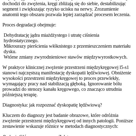
dochodzi do zwężenia, kręgi zbliżają się do siebie, destabilizując
segment i zwiększając ryzyko ucisku na nerwy. Zrozumienie
anatomii tego obszaru pozwala lepiej zarządzać procesem leczenia.
Proces degradacji obejmuje:
Dehydratację jądra miażdżystego i utratę ciśnienia
hydrostatycznego.
Mikrourazy pierścienia włóknistego z przemieszczeniem materiału
dysku.
Wtórne zmiany zwyrodnieniowe stawów międzywyrostkowych.
W praktyce klinicznej zwężenie przestrzeni międzykręgowej l5-s1
stanowi najczęstszą manifestację dyskopatii lędźwiowej. Obniżenie
wysokości przestrzeni międzykręgowej to proces przewlekły,
wymagający pracy nad stabilizacją głęboką. Ignorowanie bólu
prowadzi do stenozy kanału kręgowego, co znacząco utrudnia
późniejszą terapię.
Diagnostyka: jak rozpoznać dyskopatię lędźwiową?
Kluczem do diagnozy jest badanie obrazowe, które odróżnia
zwężenie przestrzeni międzykręgowej od innych patologii. Poniższe
zestawienie wskazuje różnice w metodach diagnostycznych: