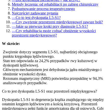
Metody leczenia: od rehabilitacji po zabieg chirurgiczny
Podsumowanie procesu terapeutycznego
Najczęściej zadawane pytania
—
Co to jest dyskopatia L5-S1?
—
Czy zwężenie przestrzeni międzykręgowej zawsze boli?
—
Jakie są pierwsze kroki przy diagnozie L5-S1?
—
Czy rehabilitacja może cofnąć obniżenie wysokości
przestrzeni międzykręgowej?
W skrócie:
Zwężenie dotyczy segmentu L5-S1, najbardziej obciążonego
punktu kręgosłupa lędźwiowego.
Stan ten odpowiada za 24,2% przypadków rwy kulszowej w
dyskopatii lędźwiowej.
Głównym mechanizmem jest dehydratacja jądra miażdżystego i
obniżenie wysokości dysku.
Rezonans magnetyczny (MRI) potwierdza przepuklinę w 94,3%
analizowanych przypadków.
Co to jest dyskopatia L5-S1 oraz przestrzeń międzykręgowa?
Dyskopatia L5-S1 to degeneracja krążka znajdującego się między
ostatnim kręgiem lędźwiowym a kością krzyżową. Przestrzeń
międzykręgowa pełni funkcję amortyzatora dla sił osiowych. Gdy