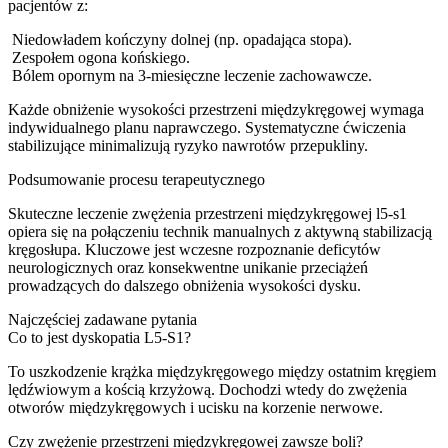
pacjentów z:
Niedowładem kończyny dolnej (np. opadająca stopa).
Zespołem ogona końskiego.
Bólem opornym na 3-miesięczne leczenie zachowawcze.
Każde obniżenie wysokości przestrzeni międzykręgowej wymaga
indywidualnego planu naprawczego. Systematyczne ćwiczenia
stabilizujące minimalizują ryzyko nawrotów przepukliny.
Podsumowanie procesu terapeutycznego
Skuteczne leczenie zwężenia przestrzeni międzykręgowej l5-s1
opiera się na połączeniu technik manualnych z aktywną stabilizacją
kręgosłupa. Kluczowe jest wczesne rozpoznanie deficytów
neurologicznych oraz konsekwentne unikanie przeciążeń
prowadzących do dalszego obniżenia wysokości dysku.
Najczęściej zadawane pytania
Co to jest dyskopatia L5-S1?
To uszkodzenie krążka międzykręgowego między ostatnim kręgiem
lędźwiowym a kością krzyżową. Dochodzi wtedy do zwężenia
otworów międzykręgowych i ucisku na korzenie nerwowe.
Czy zwężenie przestrzeni międzykręgowej zawsze boli?