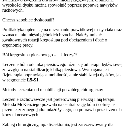
wysokości dysku można spowolnić poprzez poprawę nawyków
ruchowych.
Chcesz zapobiec dyskopatii?
Profilaktyka opiera się na utrzymaniu prawidłowej masy ciała oraz
wzmacnianiu mięśni głębokich brzucha. Należy unikać
gwałtownych rotacji kręgosłupa pod obciążeniem i dbać o
ergonomię pracy.
Ból kręgosłupa piersiowego – jak leczyć?
Leczenie bólu odcinka piersiowego różni się od terapii lędźwiowej
ze względu na stabilizację klatką piersiową. Wymagana jest
fizjoterapia poprawiająca mobilność, a nie stabilizacja dysków, jak
w segmencie
L5-S1
.
Metody leczenia: od rehabilitacji po zabieg chirurgiczny
Leczenie zachowawcze jest preferowaną pierwszą linią terapii.
Metoda McKenziego pozwala na centralizację bólu i cofnięcie
przemieszczonego jądra miażdżystego, co poprawia przestrzeń dla
korzeni nerwowych.
Zabieg chirurgiczny, np. discektomia, jest zarezerwowany dla