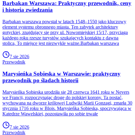
Barbakan Warszawa: Praktyczny przewodnik, ceny
i historia zwiedzania
Barbakan warszawa powstał w latach 1548–1550 jako kluczowy
element systemu obronnego miasta. Ten zabytek architektury
gotyckiej, znajdujący się przy ul. Nowomiejskiej 15/17, przyciąga
każdego roku rzesze turystów szukających kontaktu z dawną
stolicą. To miejsce jest niezwykle ważne.Barbakan warszawa
7 sie 2026
Przewodnik
Marysieńka Sobieska w Warszawie: praktyczny
przewodnik po śladach historii
Marysieńka Sobieska urodziła się 28 czerwca 1641 roku w Nevers
we Francji, rozpoczynając drogę do polskiej korony. Ta postać,
wychowana na dworze królowej Ludwiki Marii Gonzagi, zmarła 30
stycznia 1716 roku w Blois. Marysieńka Sobieska, spoczywająca w
Katedrze Wawelskiej, pozostawiła po sobie trwałe
7 sie 2026
Przewodnik