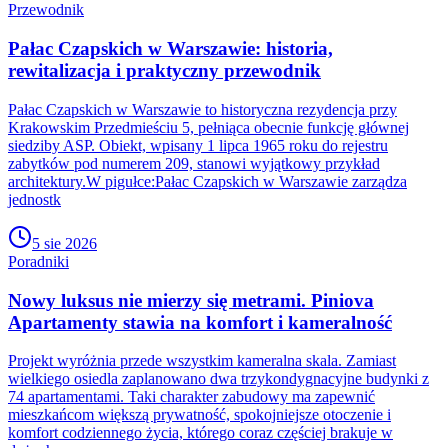
Przewodnik
Pałac Czapskich w Warszawie: historia,
rewitalizacja i praktyczny przewodnik
Pałac Czapskich w Warszawie to historyczna rezydencja przy
Krakowskim Przedmieściu 5, pełniąca obecnie funkcję głównej
siedziby ASP. Obiekt, wpisany 1 lipca 1965 roku do rejestru
zabytków pod numerem 209, stanowi wyjątkowy przykład
architektury.W pigułce:Pałac Czapskich w Warszawie zarządza
jednostk
5 sie 2026
Poradniki
Nowy luksus nie mierzy się metrami. Piniova
Apartamenty stawia na komfort i kameralność
Projekt wyróżnia przede wszystkim kameralna skala. Zamiast
wielkiego osiedla zaplanowano dwa trzykondygnacyjne budynki z
74 apartamentami. Taki charakter zabudowy ma zapewnić
mieszkańcom większą prywatność, spokojniejsze otoczenie i
komfort codziennego życia, którego coraz częściej brakuje w