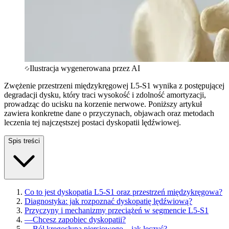
Ilustracja wygenerowana przez AI
Zwężenie przestrzeni międzykręgowej L5-S1 wynika z postępującej
degradacji dysku, który traci wysokość i zdolność amortyzacji,
prowadząc do ucisku na korzenie nerwowe. Poniższy artykuł
zawiera konkretne dane o przyczynach, objawach oraz metodach
leczenia tej najczęstszej postaci dyskopatii lędźwiowej.
Spis treści
Co to jest dyskopatia L5-S1 oraz przestrzeń międzykręgowa?
Diagnostyka: jak rozpoznać dyskopatię lędźwiową?
Przyczyny i mechanizmy przeciążeń w segmencie L5-S1
—
Chcesz zapobiec dyskopatii?
—
Ból kręgosłupa piersiowego – jak leczyć?