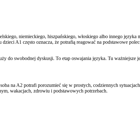
elskiego, niemieckiego, hiszpańskiego, włoskiego albo innego język
dku dzieci A1 często oznacza, że potrafią reagować na podstawowe pole
łuży do swobodnej dyskusji. To etap oswajania języka. Tu ważniejsze 
Osoba na A2 potrafi porozumieć się w prostych, codziennych sytuacja
olnym, wakacjach, zdrowiu i podstawowych potrzebach.