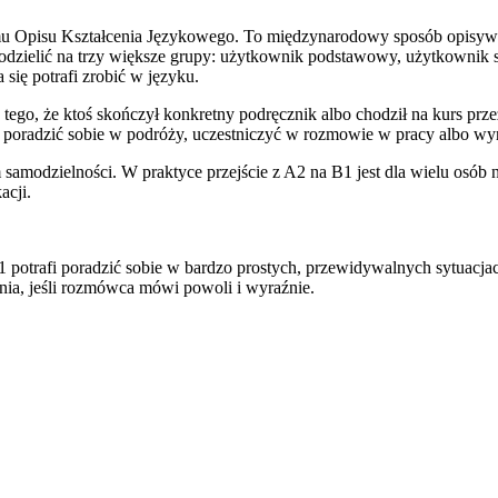
u Opisu Kształcenia Językowego. To międzynarodowy sposób opisywa
odzielić na trzy większe grupy: użytkownik podstawowy, użytkownik 
 się potrafi zrobić w języku.
tego, że ktoś skończył konkretny podręcznik albo chodził na kurs prz
 poradzić sobie w podróży, uczestniczyć w rozmowie w pracy albo wyr
amodzielności. W praktyce przejście z A2 na B1 jest dla wielu osób
acji.
 potrafi poradzić sobie w bardzo prostych, przewidywalnych sytuacjach
tania, jeśli rozmówca mówi powoli i wyraźnie.