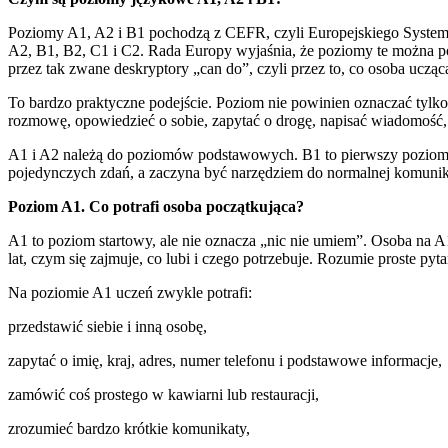
Poziomy A1, A2 i B1 pochodzą z CEFR, czyli Europejskiego System
A2, B1, B2, C1 i C2. Rada Europy wyjaśnia, że poziomy te można p
przez tak zwane deskryptory „can do”, czyli przez to, co osoba ucząca
To bardzo praktyczne podejście. Poziom nie powinien oznaczać tylko 
rozmowę, opowiedzieć o sobie, zapytać o drogę, napisać wiadomość,
A1 i A2 należą do poziomów podstawowych. B1 to pierwszy poziom s
pojedynczych zdań, a zaczyna być narzędziem do normalnej komunik
Poziom A1. Co potrafi osoba początkująca?
A1 to poziom startowy, ale nie oznacza „nic nie umiem”. Osoba na A1
lat, czym się zajmuje, co lubi i czego potrzebuje. Rozumie proste py
Na poziomie A1 uczeń zwykle potrafi:
przedstawić siebie i inną osobę,
zapytać o imię, kraj, adres, numer telefonu i podstawowe informacje,
zamówić coś prostego w kawiarni lub restauracji,
zrozumieć bardzo krótkie komunikaty,