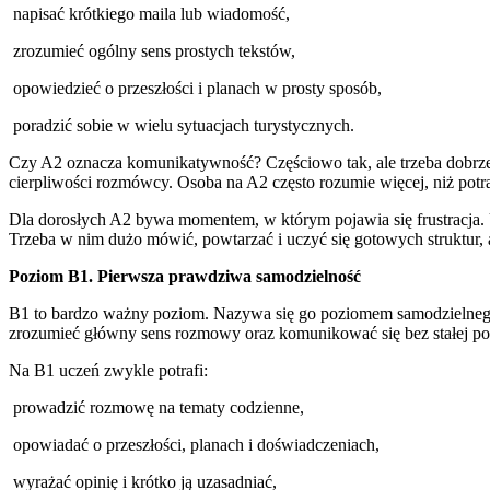
napisać krótkiego maila lub wiadomość,
zrozumieć ogólny sens prostych tekstów,
opowiedzieć o przeszłości i planach w prosty sposób,
poradzić sobie w wielu sytuacjach turystycznych.
Czy A2 oznacza komunikatywność? Częściowo tak, ale trzeba dobrze
cierpliwości rozmówcy. Osoba na A2 często rozumie więcej, niż potr
Dla dorosłych A2 bywa momentem, w którym pojawia się frustracja. 
Trzeba w nim dużo mówić, powtarzać i uczyć się gotowych struktur, 
Poziom B1. Pierwsza prawdziwa samodzielność
B1 to bardzo ważny poziom. Nazywa się go poziomem samodzielnego u
zrozumieć główny sens rozmowy oraz komunikować się bez stałej 
Na B1 uczeń zwykle potrafi:
prowadzić rozmowę na tematy codzienne,
opowiadać o przeszłości, planach i doświadczeniach,
wyrażać opinię i krótko ją uzasadniać,