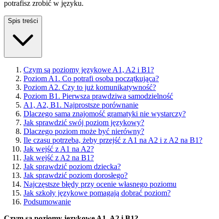
potrafisz zrobić w języku.
Spis treści
Czym są poziomy językowe A1, A2 i B1?
Poziom A1. Co potrafi osoba początkująca?
Poziom A2. Czy to już komunikatywność?
Poziom B1. Pierwsza prawdziwa samodzielność
A1, A2, B1. Najprostsze porównanie
Dlaczego sama znajomość gramatyki nie wystarczy?
Jak sprawdzić swój poziom językowy?
Dlaczego poziom może być nierówny?
Ile czasu potrzeba, żeby przejść z A1 na A2 i z A2 na B1?
Jak wejść z A1 na A2?
Jak wejść z A2 na B1?
Jak sprawdzić poziom dziecka?
Jak sprawdzić poziom dorosłego?
Najczęstsze błędy przy ocenie własnego poziomu
Jak szkoły językowe pomagają dobrać poziom?
Podsumowanie
Czym są poziomy językowe A1, A2 i B1?