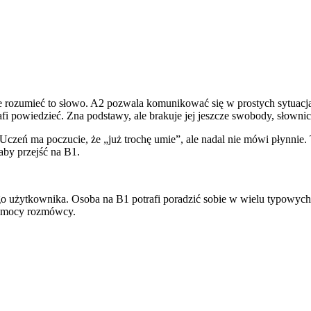
 rozumieć to słowo. A2 pozwala komunikować się w prostych sytuacja
afi powiedzieć. Zna podstawy, ale brakuje jej jeszcze swobody, słowni
Uczeń ma poczucie, że „już trochę umie”, ale nadal nie mówi płynnie
aby przejść na B1.
żytkownika. Osoba na B1 potrafi poradzić sobie w wielu typowych sy
pomocy rozmówcy.