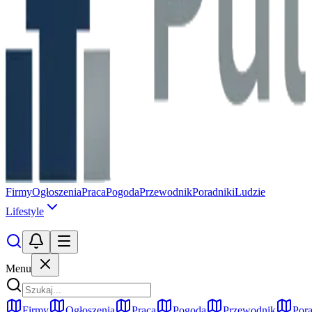
Firmy
Ogłoszenia
Praca
Pogoda
Przewodnik
Poradniki
Ludzie
Lifestyle
Menu
Firmy
Ogłoszenia
Praca
Pogoda
Przewodnik
Pora