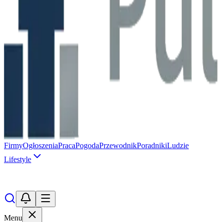
Firmy
Ogłoszenia
Praca
Pogoda
Przewodnik
Poradniki
Ludzie
Lifestyle
Menu