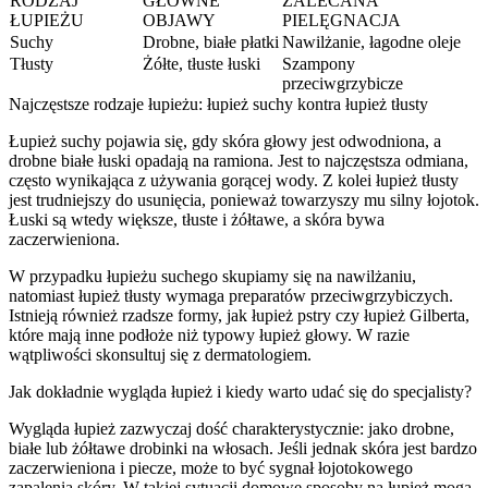
RODZAJ
GŁÓWNE
ZALECANA
ŁUPIEŻU
OBJAWY
PIELĘGNACJA
Suchy
Drobne, białe płatki
Nawilżanie, łagodne oleje
Tłusty
Żółte, tłuste łuski
Szampony
przeciwgrzybicze
Najczęstsze rodzaje łupieżu: łupież suchy kontra łupież tłusty
Łupież suchy pojawia się, gdy skóra głowy jest odwodniona, a
drobne białe łuski opadają na ramiona. Jest to najczęstsza odmiana,
często wynikająca z używania gorącej wody. Z kolei łupież tłusty
jest trudniejszy do usunięcia, ponieważ towarzyszy mu silny łojotok.
Łuski są wtedy większe, tłuste i żółtawe, a skóra bywa
zaczerwieniona.
W przypadku łupieżu suchego skupiamy się na nawilżaniu,
natomiast łupież tłusty wymaga preparatów przeciwgrzybiczych.
Istnieją również rzadsze formy, jak łupież pstry czy łupież Gilberta,
które mają inne podłoże niż typowy łupież głowy. W razie
wątpliwości skonsultuj się z dermatologiem.
Jak dokładnie wygląda łupież i kiedy warto udać się do specjalisty?
Wygląda łupież zazwyczaj dość charakterystycznie: jako drobne,
białe lub żółtawe drobinki na włosach. Jeśli jednak skóra jest bardzo
zaczerwieniona i piecze, może to być sygnał łojotokowego
zapalenia skóry. W takiej sytuacji domowe sposoby na łupież mogą