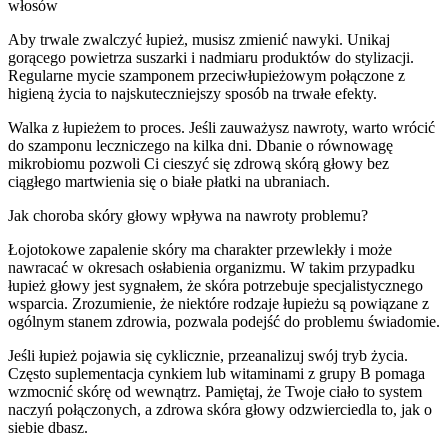
włosów
Aby trwale zwalczyć łupież, musisz zmienić nawyki. Unikaj
gorącego powietrza suszarki i nadmiaru produktów do stylizacji.
Regularne mycie szamponem przeciwłupieżowym połączone z
higieną życia to najskuteczniejszy sposób na trwałe efekty.
Walka z łupieżem to proces. Jeśli zauważysz nawroty, warto wrócić
do szamponu leczniczego na kilka dni. Dbanie o równowagę
mikrobiomu pozwoli Ci cieszyć się zdrową skórą głowy bez
ciągłego martwienia się o białe płatki na ubraniach.
Jak choroba skóry głowy wpływa na nawroty problemu?
Łojotokowe zapalenie skóry ma charakter przewlekły i może
nawracać w okresach osłabienia organizmu. W takim przypadku
łupież głowy jest sygnałem, że skóra potrzebuje specjalistycznego
wsparcia. Zrozumienie, że niektóre rodzaje łupieżu są powiązane z
ogólnym stanem zdrowia, pozwala podejść do problemu świadomie.
Jeśli łupież pojawia się cyklicznie, przeanalizuj swój tryb życia.
Często suplementacja cynkiem lub witaminami z grupy B pomaga
wzmocnić skórę od wewnątrz. Pamiętaj, że Twoje ciało to system
naczyń połączonych, a zdrowa skóra głowy odzwierciedla to, jak o
siebie dbasz.