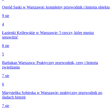
Ogród Saski w Warszawie: kompletny przewodnik i historia obiektu
9 sie
4
Łazienki Królewskie w Warszawie: 5 rzeczy, które musisz
sprawdzić
8 sie
5
Barbakan Warszawa: Praktyczny przewodnik, ceny i historia
zwiedzania
7 sie
6
Marysieńka Sobieska w Warszawie: praktyczny przewodnik po
śladach historii
7 sie