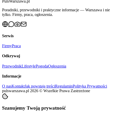
PulsWarszawa.pl
Poradniki, przewodniki i praktyczne informacje — Warszawa i nie
tylko. Firmy, praca, ogłoszenia.
Serwis
Firmy
Praca
Odkrywaj
Przewodnik
Lifestyle
Pogoda
Ogłoszenia
Informacje
O nas
Kontakt
Jak powstają treści
Regulamin
Polityka Prywatności
pulswarszawa.pl
2026
©
Wszelkie Prawa Zastrzeżone
Szanujemy Twoją prywatność