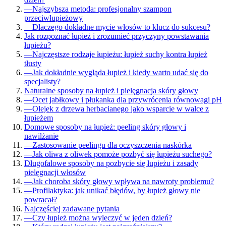
—
Najszybsza metoda: profesjonalny szampon
przeciwłupieżowy
—
Dlaczego dokładne mycie włosów to klucz do sukcesu?
Jak rozpoznać łupież i zrozumieć przyczyny powstawania
łupieżu?
—
Najczęstsze rodzaje łupieżu: łupież suchy kontra łupież
tłusty
—
Jak dokładnie wygląda łupież i kiedy warto udać się do
specjalisty?
Naturalne sposoby na łupież i pielęgnacja skóry głowy
—
Ocet jabłkowy i płukanka dla przywrócenia równowagi pH
—
Olejek z drzewa herbacianego jako wsparcie w walce z
łupieżem
Domowe sposoby na łupież: peeling skóry głowy i
nawilżanie
—
Zastosowanie peelingu dla oczyszczenia naskórka
—
Jak oliwa z oliwek pomoże pozbyć się łupieżu suchego?
Długofalowe sposoby na pozbycie się łupieżu i zasady
pielęgnacji włosów
—
Jak choroba skóry głowy wpływa na nawroty problemu?
—
Profilaktyka: jak unikać błędów, by łupież głowy nie
powracał?
Najczęściej zadawane pytania
—
Czy łupież można wyleczyć w jeden dzień?