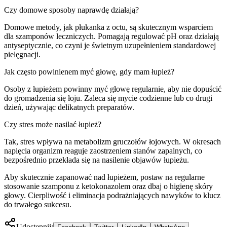
Czy domowe sposoby naprawdę działają?
Domowe metody, jak płukanka z octu, są skutecznym wsparciem
dla szamponów leczniczych. Pomagają regulować pH oraz działają
antyseptycznie, co czyni je świetnym uzupełnieniem standardowej
pielęgnacji.
Jak często powinienem myć głowę, gdy mam łupież?
Osoby z łupieżem powinny myć głowę regularnie, aby nie dopuścić
do gromadzenia się łoju. Zaleca się mycie codzienne lub co drugi
dzień, używając delikatnych preparatów.
Czy stres może nasilać łupież?
Tak, stres wpływa na metabolizm gruczołów łojowych. W okresach
napięcia organizm reaguje zaostrzeniem stanów zapalnych, co
bezpośrednio przekłada się na nasilenie objawów łupieżu.
Aby skutecznie zapanować nad łupieżem, postaw na regularne
stosowanie szamponu z ketokonazolem oraz dbaj o higienę skóry
głowy. Cierpliwość i eliminacja podrażniających nawyków to klucz
do trwałego sukcesu.
Udostępnij: