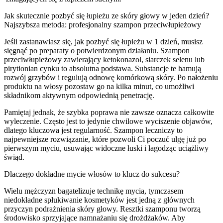
Jak skutecznie pozbyć się łupieżu ze skóry głowy w jeden dzień?
Najszybsza metoda: profesjonalny szampon przeciwłupieżowy
Jeśli zastanawiasz się, jak pozbyć się łupieżu w 1 dzień, musisz
sięgnąć po preparaty o potwierdzonym działaniu. Szampon
przeciwłupieżowy zawierający ketokonazol, siarczek selenu lub
pirytionian cynku to absolutna podstawa. Substancje te hamują
rozwój grzybów i regulują odnowę komórkową skóry. Po nałożeniu
produktu na włosy pozostaw go na kilka minut, co umożliwi
składnikom aktywnym odpowiednią penetrację.
Pamiętaj jednak, że szybka poprawa nie zawsze oznacza całkowite
wyleczenie. Często jest to jedynie chwilowe wyciszenie objawów,
dlatego kluczowa jest regularność. Szampon leczniczy to
najpewniejsze rozwiązanie, które pozwoli Ci poczuć ulgę już po
pierwszym myciu, usuwając widoczne łuski i łagodząc uciążliwy
świąd.
Dlaczego dokładne mycie włosów to klucz do sukcesu?
Wielu mężczyzn bagatelizuje technikę mycia, tymczasem
niedokładne spłukiwanie kosmetyków jest jedną z głównych
przyczyn podrażnienia skóry głowy. Resztki szamponu tworzą
środowisko sprzyjające namnażaniu się drożdżaków. Aby