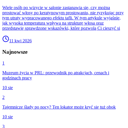
Wiele osób po wizycie w salonie zastanawia się, czy można
prostować włosy po keratynowym prostowaniu, nie ryzykując przy
tym utraty wypracowanego efektu tafli. W tym artykule wyjaśnię,
jak wysoka temperatura wpływa na strukturę włosa oraz
przedstawię sprawdzone wskazówki, które pozwolą Ci cieszyć si
11 kwi 2026
Najnowsze
1
Muzeum życia w PRL: przewodnik po atrakcjach, cenach i
godzinach pracy
10 sie
2
Tajemnicze ślady po nocy? Ten lokator może kryć się tuż obok
10 sie
3