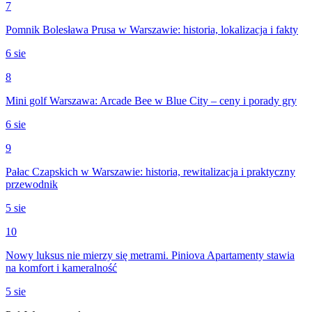
7
Pomnik Bolesława Prusa w Warszawie: historia, lokalizacja i fakty
6 sie
8
Mini golf Warszawa: Arcade Bee w Blue City – ceny i porady gry
6 sie
9
Pałac Czapskich w Warszawie: historia, rewitalizacja i praktyczny
przewodnik
5 sie
10
Nowy luksus nie mierzy się metrami. Piniova Apartamenty stawia
na komfort i kameralność
5 sie