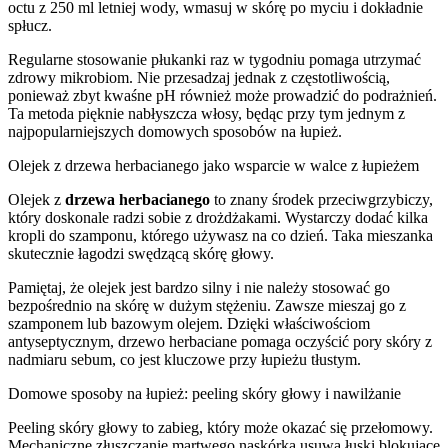
octu z 250 ml letniej wody, wmasuj w skórę po myciu i dokładnie
spłucz.
Regularne stosowanie płukanki raz w tygodniu pomaga utrzymać
zdrowy mikrobiom. Nie przesadzaj jednak z częstotliwością,
ponieważ zbyt kwaśne pH również może prowadzić do podrażnień.
Ta metoda pięknie nabłyszcza włosy, będąc przy tym jednym z
najpopularniejszych domowych sposobów na łupież.
Olejek z drzewa herbacianego jako wsparcie w walce z łupieżem
Olejek z
drzewa herbacianego
to znany środek przeciwgrzybiczy,
który doskonale radzi sobie z drożdżakami. Wystarczy dodać kilka
kropli do szamponu, którego używasz na co dzień. Taka mieszanka
skutecznie łagodzi swędzącą skórę głowy.
Pamiętaj, że olejek jest bardzo silny i nie należy stosować go
bezpośrednio na skórę w dużym stężeniu. Zawsze mieszaj go z
szamponem lub bazowym olejem. Dzięki właściwościom
antyseptycznym, drzewo herbaciane pomaga oczyścić pory skóry z
nadmiaru sebum, co jest kluczowe przy łupieżu tłustym.
Domowe sposoby na łupież: peeling skóry głowy i nawilżanie
Peeling skóry głowy to zabieg, który może okazać się przełomowy.
Mechaniczne złuszczanie martwego naskórka usuwa łuski blokujące