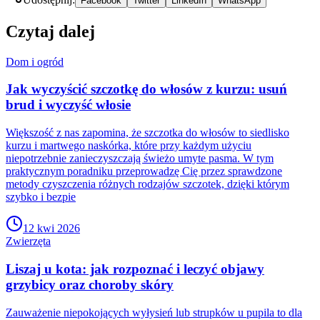
Facebook
Twitter
LinkedIn
WhatsApp
Czytaj dalej
Dom i ogród
Jak wyczyścić szczotkę do włosów z kurzu: usuń
brud i wyczyść włosie
Większość z nas zapomina, że szczotka do włosów to siedlisko
kurzu i martwego naskórka, które przy każdym użyciu
niepotrzebnie zanieczyszczają świeżo umyte pasma. W tym
praktycznym poradniku przeprowadzę Cię przez sprawdzone
metody czyszczenia różnych rodzajów szczotek, dzięki którym
szybko i bezpie
12 kwi 2026
Zwierzęta
Liszaj u kota: jak rozpoznać i leczyć objawy
grzybicy oraz choroby skóry
Zauważenie niepokojących wyłysień lub strupków u pupila to dla