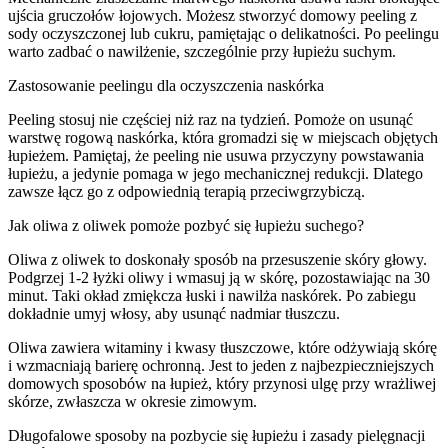
ujścia gruczołów łojowych. Możesz stworzyć domowy peeling z
sody oczyszczonej lub cukru, pamiętając o delikatności. Po peelingu
warto zadbać o nawilżenie, szczególnie przy łupieżu suchym.
Zastosowanie peelingu dla oczyszczenia naskórka
Peeling stosuj nie częściej niż raz na tydzień. Pomoże on usunąć
warstwę rogową naskórka, która gromadzi się w miejscach objętych
łupieżem. Pamiętaj, że peeling nie usuwa przyczyny powstawania
łupieżu, a jedynie pomaga w jego mechanicznej redukcji. Dlatego
zawsze łącz go z odpowiednią terapią przeciwgrzybiczą.
Jak oliwa z oliwek pomoże pozbyć się łupieżu suchego?
Oliwa z oliwek to doskonały sposób na przesuszenie skóry głowy.
Podgrzej 1-2 łyżki oliwy i wmasuj ją w skórę, pozostawiając na 30
minut. Taki okład zmiękcza łuski i nawilża naskórek. Po zabiegu
dokładnie umyj włosy, aby usunąć nadmiar tłuszczu.
Oliwa zawiera witaminy i kwasy tłuszczowe, które odżywiają skórę
i wzmacniają barierę ochronną. Jest to jeden z najbezpieczniejszych
domowych sposobów na łupież, który przynosi ulgę przy wrażliwej
skórze, zwłaszcza w okresie zimowym.
Długofalowe sposoby na pozbycie się łupieżu i zasady pielęgnacji