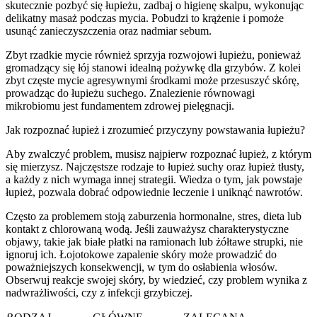
skutecznie pozbyć się łupieżu, zadbaj o higienę skalpu, wykonując
delikatny masaż podczas mycia. Pobudzi to krążenie i pomoże
usunąć zanieczyszczenia oraz nadmiar sebum.
Zbyt rzadkie mycie również sprzyja rozwojowi łupieżu, ponieważ
gromadzący się łój stanowi idealną pożywkę dla grzybów. Z kolei
zbyt częste mycie agresywnymi środkami może przesuszyć skórę,
prowadząc do łupieżu suchego. Znalezienie równowagi
mikrobiomu jest fundamentem zdrowej pielęgnacji.
Jak rozpoznać łupież i zrozumieć przyczyny powstawania łupieżu?
Aby zwalczyć problem, musisz najpierw rozpoznać łupież, z którym
się mierzysz. Najczęstsze rodzaje to łupież suchy oraz łupież tłusty,
a każdy z nich wymaga innej strategii. Wiedza o tym, jak powstaje
łupież, pozwala dobrać odpowiednie leczenie i uniknąć nawrotów.
Często za problemem stoją zaburzenia hormonalne, stres, dieta lub
kontakt z chlorowaną wodą. Jeśli zauważysz charakterystyczne
objawy, takie jak białe płatki na ramionach lub żółtawe strupki, nie
ignoruj ich. Łojotokowe zapalenie skóry może prowadzić do
poważniejszych konsekwencji, w tym do osłabienia włosów.
Obserwuj reakcje swojej skóry, by wiedzieć, czy problem wynika z
nadwrażliwości, czy z infekcji grzybiczej.