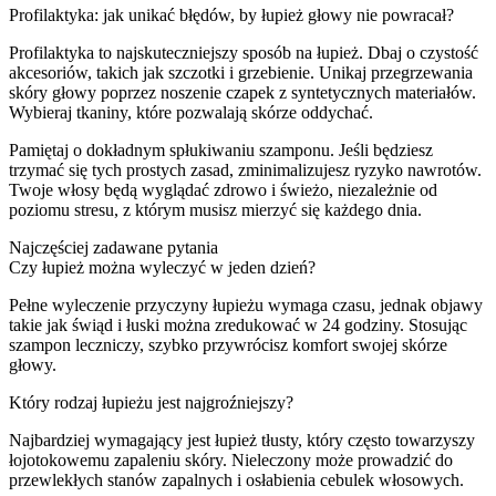
Profilaktyka: jak unikać błędów, by łupież głowy nie powracał?
Profilaktyka to najskuteczniejszy sposób na łupież. Dbaj o czystość
akcesoriów, takich jak szczotki i grzebienie. Unikaj przegrzewania
skóry głowy poprzez noszenie czapek z syntetycznych materiałów.
Wybieraj tkaniny, które pozwalają skórze oddychać.
Pamiętaj o dokładnym spłukiwaniu szamponu. Jeśli będziesz
trzymać się tych prostych zasad, zminimalizujesz ryzyko nawrotów.
Twoje włosy będą wyglądać zdrowo i świeżo, niezależnie od
poziomu stresu, z którym musisz mierzyć się każdego dnia.
Najczęściej zadawane pytania
Czy łupież można wyleczyć w jeden dzień?
Pełne wyleczenie przyczyny łupieżu wymaga czasu, jednak objawy
takie jak świąd i łuski można zredukować w 24 godziny. Stosując
szampon leczniczy, szybko przywrócisz komfort swojej skórze
głowy.
Który rodzaj łupieżu jest najgroźniejszy?
Najbardziej wymagający jest łupież tłusty, który często towarzyszy
łojotokowemu zapaleniu skóry. Nieleczony może prowadzić do
przewlekłych stanów zapalnych i osłabienia cebulek włosowych.