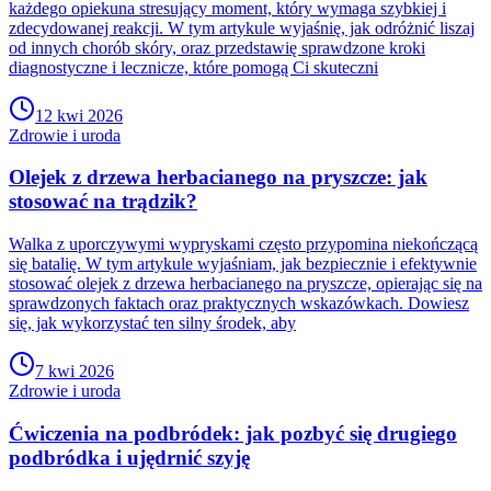
każdego opiekuna stresujący moment, który wymaga szybkiej i
zdecydowanej reakcji. W tym artykule wyjaśnię, jak odróżnić liszaj
od innych chorób skóry, oraz przedstawię sprawdzone kroki
diagnostyczne i lecznicze, które pomogą Ci skuteczni
12 kwi 2026
Zdrowie i uroda
Olejek z drzewa herbacianego na pryszcze: jak
stosować na trądzik?
Walka z uporczywymi wypryskami często przypomina niekończącą
się batalię. W tym artykule wyjaśniam, jak bezpiecznie i efektywnie
stosować olejek z drzewa herbacianego na pryszcze, opierając się na
sprawdzonych faktach oraz praktycznych wskazówkach. Dowiesz
się, jak wykorzystać ten silny środek, aby
7 kwi 2026
Zdrowie i uroda
Ćwiczenia na podbródek: jak pozbyć się drugiego
podbródka i ujędrnić szyję