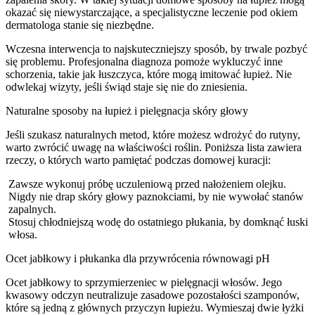
okazać się niewystarczające, a specjalistyczne leczenie pod okiem
dermatologa stanie się niezbędne.
Wczesna interwencja to najskuteczniejszy sposób, by trwale pozbyć
się problemu. Profesjonalna diagnoza pomoże wykluczyć inne
schorzenia, takie jak łuszczyca, które mogą imitować łupież. Nie
odwlekaj wizyty, jeśli świąd staje się nie do zniesienia.
Naturalne sposoby na łupież i pielęgnacja skóry głowy
Jeśli szukasz naturalnych metod, które możesz wdrożyć do rutyny,
warto zwrócić uwagę na właściwości roślin. Poniższa lista zawiera
rzeczy, o których warto pamiętać podczas domowej kuracji:
Zawsze wykonuj próbę uczuleniową przed nałożeniem olejku.
Nigdy nie drap skóry głowy paznokciami, by nie wywołać stanów
zapalnych.
Stosuj chłodniejszą wodę do ostatniego płukania, by domknąć łuski
włosa.
Ocet jabłkowy i płukanka dla przywrócenia równowagi pH
Ocet jabłkowy to sprzymierzeniec w pielęgnacji włosów. Jego
kwasowy odczyn neutralizuje zasadowe pozostałości szamponów,
które są jedną z głównych przyczyn łupieżu. Wymieszaj dwie łyżki