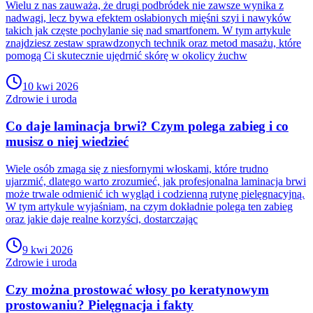
Wielu z nas zauważa, że drugi podbródek nie zawsze wynika z
nadwagi, lecz bywa efektem osłabionych mięśni szyi i nawyków
takich jak częste pochylanie się nad smartfonem. W tym artykule
znajdziesz zestaw sprawdzonych technik oraz metod masażu, które
pomogą Ci skutecznie ujędrnić skórę w okolicy żuchw
10 kwi 2026
Zdrowie i uroda
Co daje laminacja brwi? Czym polega zabieg i co
musisz o niej wiedzieć
Wiele osób zmaga się z niesfornymi włoskami, które trudno
ujarzmić, dlatego warto zrozumieć, jak profesjonalna laminacja brwi
może trwale odmienić ich wygląd i codzienną rutynę pielęgnacyjną.
W tym artykule wyjaśniam, na czym dokładnie polega ten zabieg
oraz jakie daje realne korzyści, dostarczając
9 kwi 2026
Zdrowie i uroda
Czy można prostować włosy po keratynowym
prostowaniu? Pielęgnacja i fakty