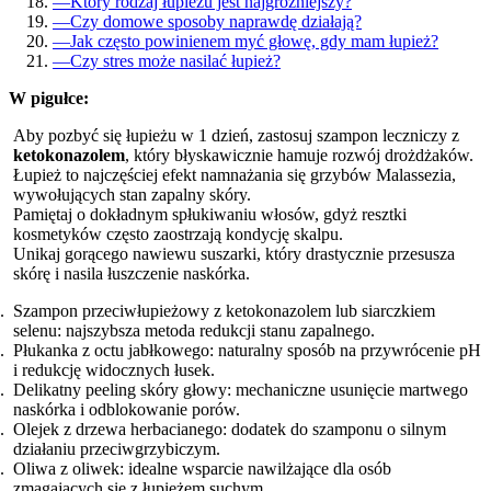
—
Który rodzaj łupieżu jest najgroźniejszy?
—
Czy domowe sposoby naprawdę działają?
—
Jak często powinienem myć głowę, gdy mam łupież?
—
Czy stres może nasilać łupież?
W pigułce:
Aby pozbyć się łupieżu w 1 dzień, zastosuj szampon leczniczy z
ketokonazolem
, który błyskawicznie hamuje rozwój drożdżaków.
Łupież to najczęściej efekt namnażania się grzybów Malassezia,
wywołujących stan zapalny skóry.
Pamiętaj o dokładnym spłukiwaniu włosów, gdyż resztki
kosmetyków często zaostrzają kondycję skalpu.
Unikaj gorącego nawiewu suszarki, który drastycznie przesusza
skórę i nasila łuszczenie naskórka.
Szampon przeciwłupieżowy z ketokonazolem lub siarczkiem
selenu: najszybsza metoda redukcji stanu zapalnego.
Płukanka z octu jabłkowego: naturalny sposób na przywrócenie pH
i redukcję widocznych łusek.
Delikatny peeling skóry głowy: mechaniczne usunięcie martwego
naskórka i odblokowanie porów.
Olejek z drzewa herbacianego: dodatek do szamponu o silnym
działaniu przeciwgrzybiczym.
Oliwa z oliwek: idealne wsparcie nawilżające dla osób
zmagających się z łupieżem suchym.