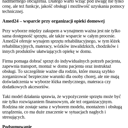
nadmiernego obciążenia. Dlatego warto wziąć pod uwagę nie tylko
cenę, ale też funkcje, jakość obsługi i możliwość uzyskania pomocy
technicznej.
Amed24 – wsparcie przy organizacji opieki domowej
Przy wyborze między zakupem a wynajmem ważna jest nie tylko
sama dostępność sprzętu, ale także wsparcie w całym procesie.
Amed24 oferuje wynajem sprzętu rehabilitacyjnego, w tym łóżek
rehabilitacyjnych, materacy, wózków inwalidzkich, chodzików i
innych produktów ułatwiających opiekę w domu.
Firma pomaga dobrać sprzęt do indywidualnych potrzeb pacjenta,
zapewnia transport, montaż w domu pacjenta oraz instruktaż
obsługi. To szczególnie ważne dla rodzin, które muszą szybko
zorganizować bezpieczne warunki dla osoby chorej, ale nie mają
doświadczenia w wyborze łóżka medycznego, materaca czy
dodatkowych akcesoriów.
Taki model działania sprawia, że wypożyczenie sprzętu może być
nie tylko rozwiązaniem finansowym, ale też organizacyjnym.
Rodzina nie zostaje sama z wyborem modelu, montażem i obsługą
urządzenia, co ma duże znaczenie w sytuacjach nagłych i
stresujących.
Podsumowanie