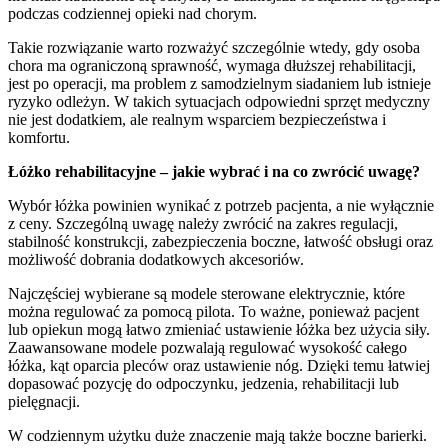
podczas codziennej opieki nad chorym.
Takie rozwiązanie warto rozważyć szczególnie wtedy, gdy osoba
chora ma ograniczoną sprawność, wymaga dłuższej rehabilitacji,
jest po operacji, ma problem z samodzielnym siadaniem lub istnieje
ryzyko odleżyn. W takich sytuacjach odpowiedni sprzęt medyczny
nie jest dodatkiem, ale realnym wsparciem bezpieczeństwa i
komfortu.
Łóżko rehabilitacyjne – jakie wybrać i na co zwrócić uwagę?
Wybór łóżka powinien wynikać z potrzeb pacjenta, a nie wyłącznie
z ceny. Szczególną uwagę należy zwrócić na zakres regulacji,
stabilność konstrukcji, zabezpieczenia boczne, łatwość obsługi oraz
możliwość dobrania dodatkowych akcesoriów.
Najczęściej wybierane są modele sterowane elektrycznie, które
można regulować za pomocą pilota. To ważne, ponieważ pacjent
lub opiekun mogą łatwo zmieniać ustawienie łóżka bez użycia siły.
Zaawansowane modele pozwalają regulować wysokość całego
łóżka, kąt oparcia pleców oraz ustawienie nóg. Dzięki temu łatwiej
dopasować pozycję do odpoczynku, jedzenia, rehabilitacji lub
pielęgnacji.
W codziennym użytku duże znaczenie mają także boczne barierki.