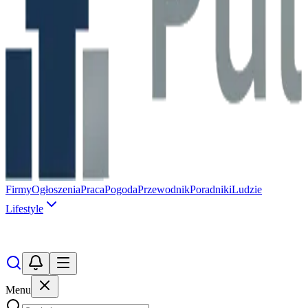
Firmy
Ogłoszenia
Praca
Pogoda
Przewodnik
Poradniki
Ludzie
Lifestyle
Menu