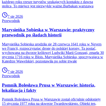
każdego roku rzesze turystów szukających kontaktu z dawną
stolicą. To miejsce jest niezwykle ważne.Barbakan warszawa
7 sie 2026
Przewodnik
Marysieńka Sobieska w Warszawie: praktyczny
przewodnik po śladach historii
Marysieńka Sobieska urodziła się 28 czerwca 1641 roku w Nevers
we Francji, rozpoczynając drogę do polskiej korony. Ta postać,
wychowana na dworze królowej Ludwiki Marii Gonzagi, zmarła 30
stycznia 1716 roku w Blois. Marysieńka Sobieska, spoczywająca w
Katedrze Wawelskiej, pozostawiła po sobie trwałe
7 sie 2026
Przewodnik
Pomnik Bolesława Prusa w Warszawie: historia,
lokalizacja i fakty
Pomnik Bolesława Prusa w Warszawie został oficjalnie odsłonięty
15 stycznia 1977 roku na skwerze Twardowskiego. Obiekt ten,