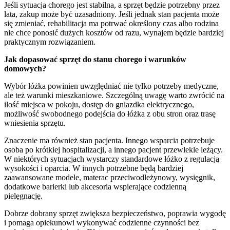
Jeśli sytuacja chorego jest stabilna, a sprzęt będzie potrzebny przez
lata, zakup może być uzasadniony. Jeśli jednak stan pacjenta może
się zmieniać, rehabilitacja ma potrwać określony czas albo rodzina
nie chce ponosić dużych kosztów od razu, wynajem będzie bardziej
praktycznym rozwiązaniem.
Jak dopasować sprzęt do stanu chorego i warunków
domowych?
Wybór łóżka powinien uwzględniać nie tylko potrzeby medyczne,
ale też warunki mieszkaniowe. Szczególną uwagę warto zwrócić na
ilość miejsca w pokoju, dostęp do gniazdka elektrycznego,
możliwość swobodnego podejścia do łóżka z obu stron oraz trasę
wniesienia sprzętu.
Znaczenie ma również stan pacjenta. Innego wsparcia potrzebuje
osoba po krótkiej hospitalizacji, a innego pacjent przewlekle leżący.
W niektórych sytuacjach wystarczy standardowe łóżko z regulacją
wysokości i oparcia. W innych potrzebne będą bardziej
zaawansowane modele, materac przeciwodleżynowy, wysięgnik,
dodatkowe barierki lub akcesoria wspierające codzienną
pielęgnację.
Dobrze dobrany sprzęt zwiększa bezpieczeństwo, poprawia wygodę
i pomaga opiekunowi wykonywać codzienne czynności bez