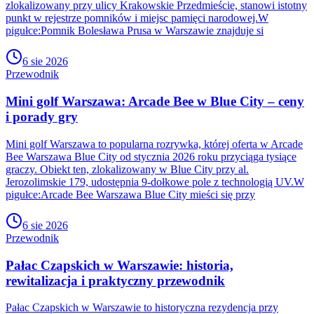
zlokalizowany przy ulicy Krakowskie Przedmieście, stanowi istotny
punkt w rejestrze pomników i miejsc pamięci narodowej.W
pigułce:Pomnik Bolesława Prusa w Warszawie znajduje si
6 sie 2026
Przewodnik
Mini golf Warszawa: Arcade Bee w Blue City – ceny
i porady gry
Mini golf Warszawa to popularna rozrywka, której oferta w Arcade
Bee Warszawa Blue City od stycznia 2026 roku przyciąga tysiące
graczy. Obiekt ten, zlokalizowany w Blue City przy al.
Jerozolimskie 179, udostępnia 9-dołkowe pole z technologią UV.W
pigułce:Arcade Bee Warszawa Blue City mieści się przy
6 sie 2026
Przewodnik
Pałac Czapskich w Warszawie: historia,
rewitalizacja i praktyczny przewodnik
Pałac Czapskich w Warszawie to historyczna rezydencja przy