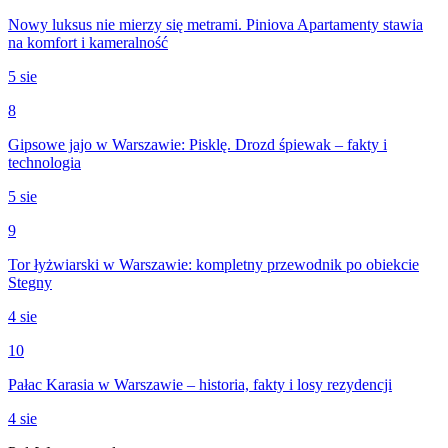
Nowy luksus nie mierzy się metrami. Piniova Apartamenty stawia
na komfort i kameralność
5 sie
8
Gipsowe jajo w Warszawie: Pisklę. Drozd śpiewak – fakty i
technologia
5 sie
9
Tor łyżwiarski w Warszawie: kompletny przewodnik po obiekcie
Stegny
4 sie
10
Pałac Karasia w Warszawie – historia, fakty i losy rezydencji
4 sie