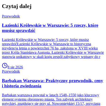
Czytaj dalej
Przewodnik
Łazienki Królewskie w Warszawie: 5 rzeczy, które
musisz sprawdzić
Łazienki Królewskie w Warszawie: 5 rzeczy, które musisz
sprawdzićŁazienki Królewskie w Warszawie to historyczna
rezydencja letnia o powierzchni 76 ha, założona w XVIII wieku
przez Króla Stanisława Augusta. Łazienki Królewskie w Warszawie
stanowią unikatowy w skali kraju zespół zabytkowy wpisany do r
8 sie 2026
Przewodnik
Barbakan Warszawa: Praktyczny przewodnik, ceny
i historia zwiedzania
Barbakan warszawa powstał w latach 1548–1550 jako kluczowy
element systemu obronnego miasta. Ten zabytek architektury
gotyckiej, znajdujący się przy ul. Nowomiejskiej 15/17, przyciąga