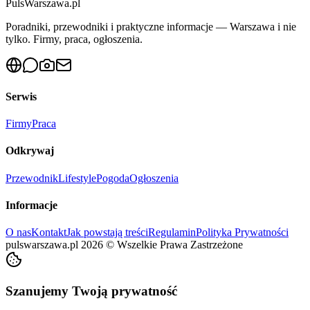
PulsWarszawa.pl
Poradniki, przewodniki i praktyczne informacje — Warszawa i nie
tylko. Firmy, praca, ogłoszenia.
Serwis
Firmy
Praca
Odkrywaj
Przewodnik
Lifestyle
Pogoda
Ogłoszenia
Informacje
O nas
Kontakt
Jak powstają treści
Regulamin
Polityka Prywatności
pulswarszawa.pl
2026
©
Wszelkie Prawa Zastrzeżone
Szanujemy Twoją prywatność