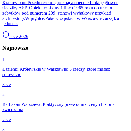
Krakowskim Przedmieściu 5, pełniąca obecnie funkcję głównej
siedziby ASP. Obiekt, wpisany 1 lipca 1965 roku do rejestru
zabytków pod numerem 209, stanowi wyjątkowy przykład
architektury.W pigułce:Pałac Czapskich w Warszawie zarządza
jednostk
5 sie 2026
Najnowsze
1
Łazienki Królewskie w Warszawie: 5 rzeczy, które musisz
sprawdzić
8 sie
2
Barbakan Warszawa: Praktyczny przewodnik, ceny i historia
zwiedzania
7 sie
3