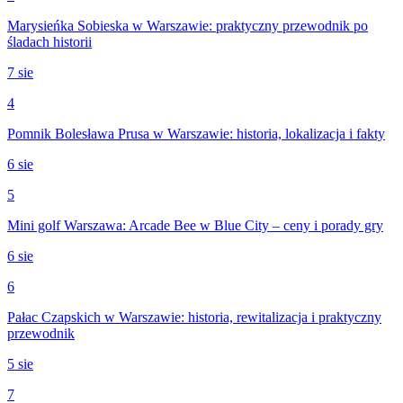
Marysieńka Sobieska w Warszawie: praktyczny przewodnik po
śladach historii
7 sie
4
Pomnik Bolesława Prusa w Warszawie: historia, lokalizacja i fakty
6 sie
5
Mini golf Warszawa: Arcade Bee w Blue City – ceny i porady gry
6 sie
6
Pałac Czapskich w Warszawie: historia, rewitalizacja i praktyczny
przewodnik
5 sie
7