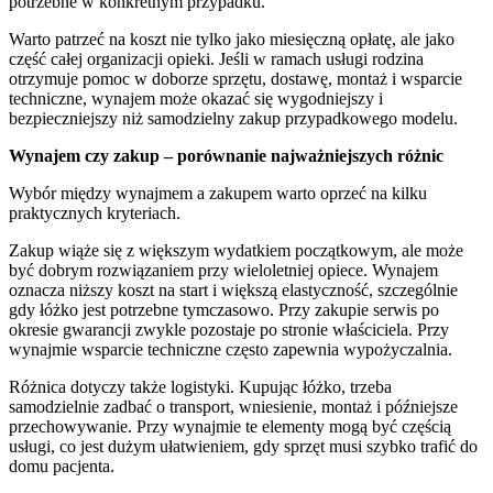
potrzebne w konkretnym przypadku.
Warto patrzeć na koszt nie tylko jako miesięczną opłatę, ale jako
część całej organizacji opieki. Jeśli w ramach usługi rodzina
otrzymuje pomoc w doborze sprzętu, dostawę, montaż i wsparcie
techniczne, wynajem może okazać się wygodniejszy i
bezpieczniejszy niż samodzielny zakup przypadkowego modelu.
Wynajem czy zakup – porównanie najważniejszych różnic
Wybór między wynajmem a zakupem warto oprzeć na kilku
praktycznych kryteriach.
Zakup wiąże się z większym wydatkiem początkowym, ale może
być dobrym rozwiązaniem przy wieloletniej opiece. Wynajem
oznacza niższy koszt na start i większą elastyczność, szczególnie
gdy łóżko jest potrzebne tymczasowo. Przy zakupie serwis po
okresie gwarancji zwykle pozostaje po stronie właściciela. Przy
wynajmie wsparcie techniczne często zapewnia wypożyczalnia.
Różnica dotyczy także logistyki. Kupując łóżko, trzeba
samodzielnie zadbać o transport, wniesienie, montaż i późniejsze
przechowywanie. Przy wynajmie te elementy mogą być częścią
usługi, co jest dużym ułatwieniem, gdy sprzęt musi szybko trafić do
domu pacjenta.