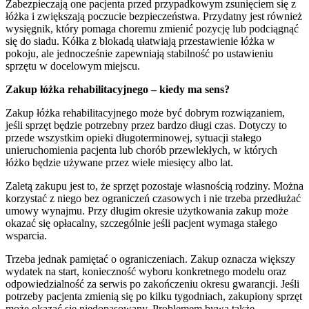
Zabezpieczają one pacjenta przed przypadkowym zsunięciem się z
łóżka i zwiększają poczucie bezpieczeństwa. Przydatny jest również
wysięgnik, który pomaga choremu zmienić pozycję lub podciągnąć
się do siadu. Kółka z blokadą ułatwiają przestawienie łóżka w
pokoju, ale jednocześnie zapewniają stabilność po ustawieniu
sprzętu w docelowym miejscu.
Zakup łóżka rehabilitacyjnego – kiedy ma sens?
Zakup łóżka rehabilitacyjnego może być dobrym rozwiązaniem,
jeśli sprzęt będzie potrzebny przez bardzo długi czas. Dotyczy to
przede wszystkim opieki długoterminowej, sytuacji stałego
unieruchomienia pacjenta lub chorób przewlekłych, w których
łóżko będzie używane przez wiele miesięcy albo lat.
Zaletą zakupu jest to, że sprzęt pozostaje własnością rodziny. Można
korzystać z niego bez ograniczeń czasowych i nie trzeba przedłużać
umowy wynajmu. Przy długim okresie użytkowania zakup może
okazać się opłacalny, szczególnie jeśli pacjent wymaga stałego
wsparcia.
Trzeba jednak pamiętać o ograniczeniach. Zakup oznacza większy
wydatek na start, konieczność wyboru konkretnego modelu oraz
odpowiedzialność za serwis po zakończeniu okresu gwarancji. Jeśli
potrzeby pacjenta zmienią się po kilku tygodniach, zakupiony sprzęt
może okazać się niedopasowany. Problemem bywa także