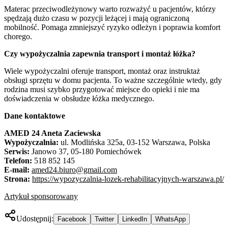
Materac przeciwodleżynowy warto rozważyć u pacjentów, którzy
spędzają dużo czasu w pozycji leżącej i mają ograniczoną
mobilność. Pomaga zmniejszyć ryzyko odleżyn i poprawia komfort
chorego.
Czy wypożyczalnia zapewnia transport i montaż łóżka?
Wiele wypożyczalni oferuje transport, montaż oraz instruktaż
obsługi sprzętu w domu pacjenta. To ważne szczególnie wtedy, gdy
rodzina musi szybko przygotować miejsce do opieki i nie ma
doświadczenia w obsłudze łóżka medycznego.
Dane kontaktowe
AMED 24 Aneta Zaciewska
Wypożyczalnia:
ul. Modlińska 325a, 03-152 Warszawa, Polska
Serwis:
Janowo 37, 05-180 Pomiechówek
Telefon:
518 852 145
E-mail:
amed24.biuro@gmail.com
Strona:
https://wypozyczalnia-lozek-rehabilitacyjnych-warszawa.pl/
Artykuł sponsorowany
Udostępnij:
Facebook
Twitter
LinkedIn
WhatsApp