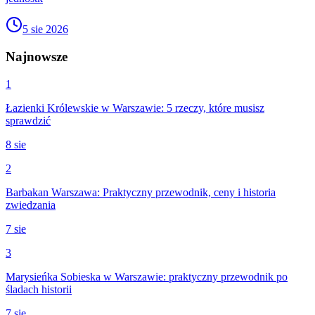
5 sie 2026
Najnowsze
1
Łazienki Królewskie w Warszawie: 5 rzeczy, które musisz
sprawdzić
8 sie
2
Barbakan Warszawa: Praktyczny przewodnik, ceny i historia
zwiedzania
7 sie
3
Marysieńka Sobieska w Warszawie: praktyczny przewodnik po
śladach historii
7 sie