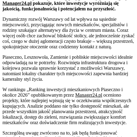
Manager24.pl
pokazuje, które inwestycje wyróżniają się
jakością, funkcjonalnością i potencjałem na przyszłość.
Dynamiczny rozwój Warszawy od lat wpływa na sąsiednie
miejscowości, przyciągając nowych mieszkańców, specjalistów i
rodziny szukające alternatywy dla życia w centrum miasta. Coraz
więcej osób chce zachować bliskość stolicy, ale jednocześnie zyskać
coś, czego w dużej aglomeracji często brakuje – większą przestrzeń,
spokojniejsze otoczenie oraz codzienny kontakt z naturą.
Piaseczno, Lesznowola, Zamienie i pobliskie miejscowości idealnie
odpowiadają na te potrzeby. Rozwinięta infrastruktura drogowa i
kolejowa pozwala sprawnie korzystać z możliwości Warszawy,
natomiast lokalny charakter tych miejscowości zapewnia bardziej
kameralny styl życia.
W rankingu „Ranking inwestycji mieszkaniowych Piaseczno i
okolice 2026” opublikowanym przez
Manager24.pl
oceniono
projekty, które najlepiej wpisują się w oczekiwania współczesnych
kupujących. Analizie poddano nie tylko dostępność mieszkań, ale
przede wszystkim jakość planowania przestrzeni, atrakcyjność
lokalizacji, dostęp do zieleni, rozwiązania zwiększające komfort
mieszkańców oraz doświadczenie firm realizujących inwestycje.
Szczególną uwagę zwrócono na to, jak będą funkcjonować