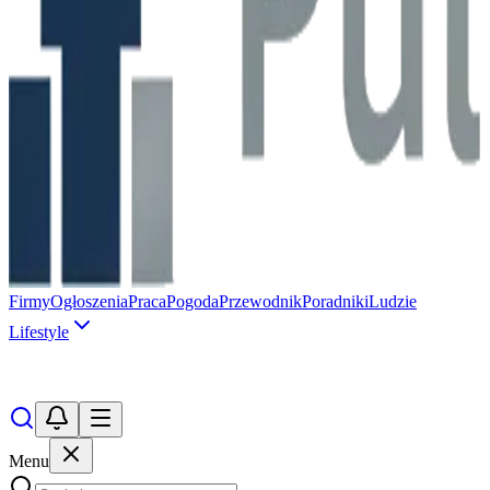
Firmy
Ogłoszenia
Praca
Pogoda
Przewodnik
Poradniki
Ludzie
Lifestyle
Menu