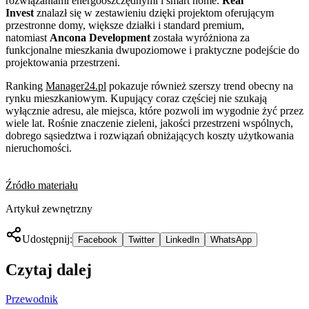
rozwiązaniami energooszczędnymi i smart home.
Real
Invest
znalazł się w zestawieniu dzięki projektom oferującym
przestronne domy, większe działki i standard premium,
natomiast
Ancona Development
została wyróżniona za
funkcjonalne mieszkania dwupoziomowe i praktyczne podejście do
projektowania przestrzeni.
Ranking
Manager24.pl
pokazuje również szerszy trend obecny na
rynku mieszkaniowym. Kupujący coraz częściej nie szukają
wyłącznie adresu, ale miejsca, które pozwoli im wygodnie żyć przez
wiele lat. Rośnie znaczenie zieleni, jakości przestrzeni wspólnych,
dobrego sąsiedztwa i rozwiązań obniżających koszty użytkowania
nieruchomości.
Źródło materiału
Artykuł zewnętrzny
Udostępnij:
Facebook
Twitter
LinkedIn
WhatsApp
Czytaj dalej
Przewodnik