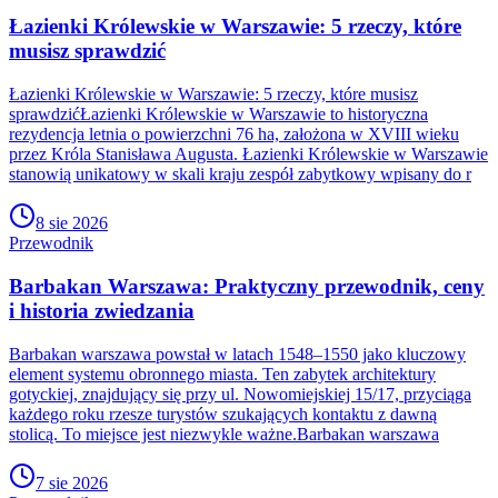
Łazienki Królewskie w Warszawie: 5 rzeczy, które
musisz sprawdzić
Łazienki Królewskie w Warszawie: 5 rzeczy, które musisz
sprawdzićŁazienki Królewskie w Warszawie to historyczna
rezydencja letnia o powierzchni 76 ha, założona w XVIII wieku
przez Króla Stanisława Augusta. Łazienki Królewskie w Warszawie
stanowią unikatowy w skali kraju zespół zabytkowy wpisany do r
8 sie 2026
Przewodnik
Barbakan Warszawa: Praktyczny przewodnik, ceny
i historia zwiedzania
Barbakan warszawa powstał w latach 1548–1550 jako kluczowy
element systemu obronnego miasta. Ten zabytek architektury
gotyckiej, znajdujący się przy ul. Nowomiejskiej 15/17, przyciąga
każdego roku rzesze turystów szukających kontaktu z dawną
stolicą. To miejsce jest niezwykle ważne.Barbakan warszawa
7 sie 2026