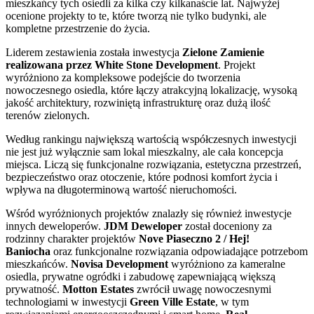
mieszkańcy tych osiedli za kilka czy kilkanaście lat. Najwyżej
ocenione projekty to te, które tworzą nie tylko budynki, ale
kompletne przestrzenie do życia.
Liderem zestawienia została inwestycja
Zielone Zamienie
realizowana przez White Stone Development
. Projekt
wyróżniono za kompleksowe podejście do tworzenia
nowoczesnego osiedla, które łączy atrakcyjną lokalizację, wysoką
jakość architektury, rozwiniętą infrastrukturę oraz dużą ilość
terenów zielonych.
Według rankingu największą wartością współczesnych inwestycji
nie jest już wyłącznie sam lokal mieszkalny, ale cała koncepcja
miejsca. Liczą się funkcjonalne rozwiązania, estetyczna przestrzeń,
bezpieczeństwo oraz otoczenie, które podnosi komfort życia i
wpływa na długoterminową wartość nieruchomości.
Wśród wyróżnionych projektów znalazły się również inwestycje
innych deweloperów.
JDM Deweloper
został doceniony za
rodzinny charakter projektów
Nove Piaseczno 2 / Hej!
Baniocha
oraz funkcjonalne rozwiązania odpowiadające potrzebom
mieszkańców.
Novisa Development
wyróżniono za kameralne
osiedla, prywatne ogródki i zabudowę zapewniającą większą
prywatność.
Motton Estates
zwrócił uwagę nowoczesnymi
technologiami w inwestycji
Green Ville Estate
, w tym