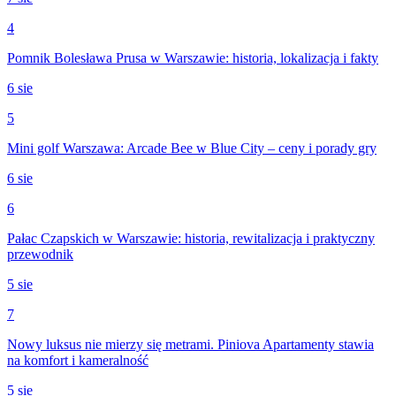
4
Pomnik Bolesława Prusa w Warszawie: historia, lokalizacja i fakty
6 sie
5
Mini golf Warszawa: Arcade Bee w Blue City – ceny i porady gry
6 sie
6
Pałac Czapskich w Warszawie: historia, rewitalizacja i praktyczny
przewodnik
5 sie
7
Nowy luksus nie mierzy się metrami. Piniova Apartamenty stawia
na komfort i kameralność
5 sie