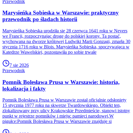
Przewodnik
Marysieńka Sobieska w Warszawie: praktyczny
przewodnik po śladach historii
Marysieńka Sobieska urodziła się 28 czerwca 1641 roku w Nevers
we Francji, rozpoczynając drogę do polskiej korony. Ta postać,
wychowana na dworze królowej Ludwiki Marii Gonzagi, zmarła 30
stycznia 1716 roku w Blois. Marysieńka Sobieska, spoczywająca w
Katedrze Wawelskiej, pozostawiła po sobie trwałe
7 sie 2026
Przewodnik
Pomnik Bolesława Prusa w Warszawie: historia,
lokalizacja i fakty
Pomnik Bolesława Prusa w Warszawie został oficjalnie odsłonięty
15 stycznia 1977 roku na skwerze Twardowskiego. Obiekt ten,
zlokalizowany przy ulicy Krakowskie Przedmieście, stanowi istotny
punkt w rejestrze pomników i miejsc pamięci narodowej.W
pigułce:Pomnik Bolesława Prusa w Warszawie znajduje si