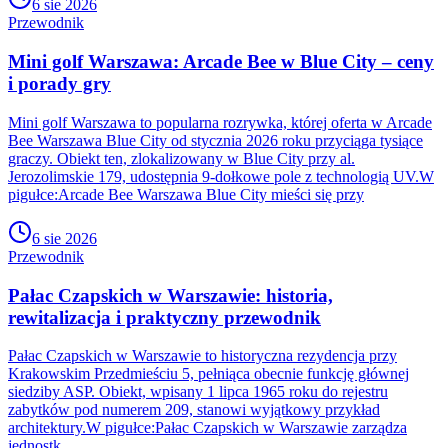
6 sie 2026
Przewodnik
Mini golf Warszawa: Arcade Bee w Blue City – ceny
i porady gry
Mini golf Warszawa to popularna rozrywka, której oferta w Arcade
Bee Warszawa Blue City od stycznia 2026 roku przyciąga tysiące
graczy. Obiekt ten, zlokalizowany w Blue City przy al.
Jerozolimskie 179, udostępnia 9-dołkowe pole z technologią UV.W
pigułce:Arcade Bee Warszawa Blue City mieści się przy
6 sie 2026
Przewodnik
Pałac Czapskich w Warszawie: historia,
rewitalizacja i praktyczny przewodnik
Pałac Czapskich w Warszawie to historyczna rezydencja przy
Krakowskim Przedmieściu 5, pełniąca obecnie funkcję głównej
siedziby ASP. Obiekt, wpisany 1 lipca 1965 roku do rejestru
zabytków pod numerem 209, stanowi wyjątkowy przykład
architektury.W pigułce:Pałac Czapskich w Warszawie zarządza
jednostk