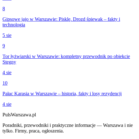
8
Gipsowe jajo w Warszawie: Pisklę. Drozd śpiewak – fakty i
technologia
5 sie
9
Tor łyżwiarski w Warszawie: kompletny przewodnik po obiekcie
Stegny
4 sie
10
Pałac Karasia w Warszawie – historia, fakty i losy rezydencji
4 sie
PulsWarszawa.pl
Poradniki, przewodniki i praktyczne informacje — Warszawa i nie
tylko. Firmy, praca, ogłoszenia.