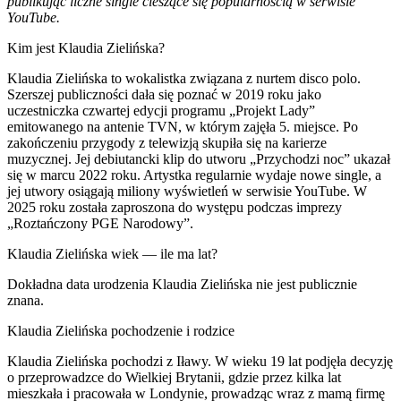
publikując liczne single cieszące się popularnością w serwisie
YouTube.
Kim jest Klaudia Zielińska?
Klaudia Zielińska to wokalistka związana z nurtem disco polo.
Szerszej publiczności dała się poznać w 2019 roku jako
uczestniczka czwartej edycji programu „Projekt Lady”
emitowanego na antenie TVN, w którym zajęła 5. miejsce. Po
zakończeniu przygody z telewizją skupiła się na karierze
muzycznej. Jej debiutancki klip do utworu „Przychodzi noc” ukazał
się w marcu 2022 roku. Artystka regularnie wydaje nowe single, a
jej utwory osiągają miliony wyświetleń w serwisie YouTube. W
2025 roku została zaproszona do występu podczas imprezy
„Roztańczony PGE Narodowy”.
Klaudia Zielińska wiek — ile ma lat?
Dokładna data urodzenia Klaudia Zielińska nie jest publicznie
znana.
Klaudia Zielińska pochodzenie i rodzice
Klaudia Zielińska pochodzi z Iławy. W wieku 19 lat podjęła decyzję
o przeprowadzce do Wielkiej Brytanii, gdzie przez kilka lat
mieszkała i pracowała w Londynie, prowadząc wraz z mamą firmę