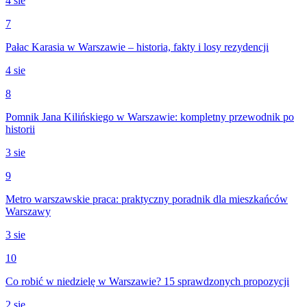
4 sie
7
Pałac Karasia w Warszawie – historia, fakty i losy rezydencji
4 sie
8
Pomnik Jana Kilińskiego w Warszawie: kompletny przewodnik po
historii
3 sie
9
Metro warszawskie praca: praktyczny poradnik dla mieszkańców
Warszawy
3 sie
10
Co robić w niedzielę w Warszawie? 15 sprawdzonych propozycji
2 sie