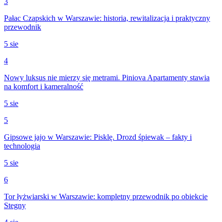
3
Pałac Czapskich w Warszawie: historia, rewitalizacja i praktyczny
przewodnik
5 sie
4
Nowy luksus nie mierzy się metrami. Piniova Apartamenty stawia
na komfort i kameralność
5 sie
5
Gipsowe jajo w Warszawie: Pisklę. Drozd śpiewak – fakty i
technologia
5 sie
6
Tor łyżwiarski w Warszawie: kompletny przewodnik po obiekcie
Stegny