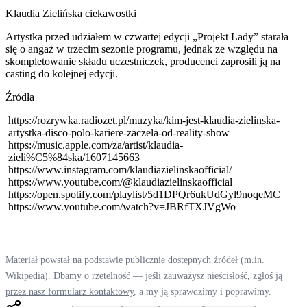
Klaudia Zielińska ciekawostki
Artystka przed udziałem w czwartej edycji „Projekt Lady” starała
się o angaż w trzecim sezonie programu, jednak ze względu na
skompletowanie składu uczestniczek, producenci zaprosili ją na
casting do kolejnej edycji.
Źródła
https://rozrywka.radiozet.pl/muzyka/kim-jest-klaudia-zielinska-
artystka-disco-polo-kariere-zaczela-od-reality-show
https://music.apple.com/za/artist/klaudia-
zieli%C5%84ska/1607145663
https://www.instagram.com/klaudiazielinskaofficial/
https://www.youtube.com/@klaudiazielinskaofficial
https://open.spotify.com/playlist/5d1DPQr6ukUdGyl9noqeMC
https://www.youtube.com/watch?v=JBRfTXJVgWo
Materiał powstał na podstawie publicznie dostępnych źródeł (m.in.
Wikipedia). Dbamy o rzetelność — jeśli zauważysz nieścisłość,
zgłoś ją
przez nasz formularz kontaktowy
, a my ją sprawdzimy i poprawimy.