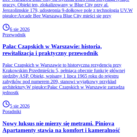
graczy. Obiekt ten, zlokalizowany w Blue City przy al.
Jerozolimskie 179, udostępnia 9-dołkowe pole z technologią UV.W
pigułce:Arcade Bee Warszawa Blue City mieści się przy
6 sie 2026
Przewodnik
Pałac Czapskich w Warszawie: historia,
rewitalizacja i praktyczny przewodnik
Pałac Czapskich w Warszawie to historyczna rezydencja przy
Krakowskim Przedmieściu 5, pełniąca obecnie funkcję głównej
siedziby ASP. Obiekt, wpisany 1 lipca 1965 roku do rejestru
zabytków pod numerem 209, stanowi wyjątkowy przykład
architektury.W pigułce:Pałac Czapskich w Warszawie zarządza
jednostk
5 sie 2026
Poradniki
Nowy luksus nie mierzy się metrami. Piniova
Apartamenty stawia na komfort i kameralność