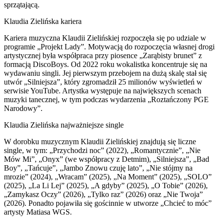
sprzątającą.
Klaudia Zielińska kariera
Kariera muzyczna Klaudii Zielińskiej rozpoczęła się po udziale w
programie „Projekt Lady”. Motywacją do rozpoczęcia własnej drogi
artystycznej była współpraca przy piosence „Zarąbisty brunet” z
formacją DiscoBoys. Od 2022 roku wokalistka koncentruje się na
wydawaniu singli. Jej pierwszym przebojem na dużą skalę stał się
utwór „Silniejsza”, który zgromadził 25 milionów wyświetleń w
serwisie YouTube. Artystka występuje na największych scenach
muzyki tanecznej, w tym podczas wydarzenia „Roztańczony PGE
Narodowy”.
Klaudia Zielińska najważniejsze single
W dorobku muzycznym Klaudii Zielińskiej znajdują się liczne
single, w tym: „Przychodzi noc” (2022), „Romantycznie”, „Nie
Mów Mi”, „Onyx” (we współpracy z Detmim), „Silniejsza”, „Bad
Boy”, „Tańcuje”, „Jambo Znowu czuję lato”, „Nie stójmy na
mrozie” (2024), „Wracam” (2025), „Na Moment” (2025), „SOLO”
(2025), „La Li Lej” (2025), „A gdyby” (2025), „O Tobie” (2026),
„Zamykasz Oczy” (2026), „Tylko raz” (2026) oraz „Nie Twoja”
(2026). Ponadto pojawiła się gościnnie w utworze „Chcieć to móc”
artysty Matiasa WGS.