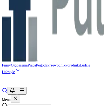
Firmy
Ogłoszenia
Praca
Pogoda
Przewodnik
Poradniki
Ludzie
Lifestyle
Menu