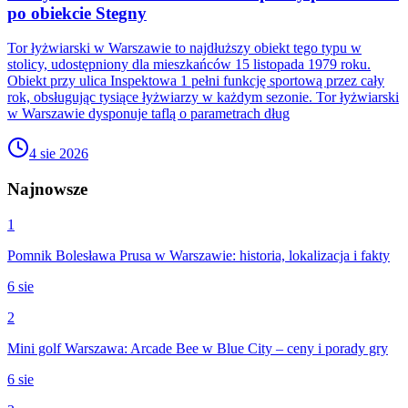
po obiekcie Stegny
Tor łyżwiarski w Warszawie to najdłuższy obiekt tego typu w
stolicy, udostępniony dla mieszkańców 15 listopada 1979 roku.
Obiekt przy ulica Inspektowa 1 pełni funkcję sportową przez cały
rok, obsługując tysiące łyżwiarzy w każdym sezonie. Tor łyżwiarski
w Warszawie dysponuje taflą o parametrach dług
4 sie 2026
Najnowsze
1
Pomnik Bolesława Prusa w Warszawie: historia, lokalizacja i fakty
6 sie
2
Mini golf Warszawa: Arcade Bee w Blue City – ceny i porady gry
6 sie