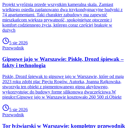
Projekt wyróżnia przede wszystkim kameralna skala. Zamiast
wielkiego osiedla zaplanowano dwa trzykondygnacyjne budynki z
74 apartamentami. Taki charakter zabudowy ma zapewnić
mieszkańcom większą prywatność, spokojniejsze otoczenie i
komfort codziennego życia, którego coraz częściej brakuje w
dużych
5 sie 2026
Przewodnik
Gipsowe jajo w Warszawie: Pisklę. Drozd śpiewak –
fakty i technologia
Pisklę. Drozd śpiewak to gipsowe jajo w Warszawie, które od maja
2023 roku zdobi plac Pięciu Rogów. Autorka, Joanna Rajkowska,
stworzyła ten obiekt z pigmentowanego gipsu akrylowego,
wykorzystując do budowy formę silikonową dwuczęściową.W
pigułce:Gipsowe jajo w Warszawie kosztowało 260 500 zł.Obiekt
5 sie 2026
Przewodnik
Tor łyżwiarski w Warszawie: kompletny przewodnik