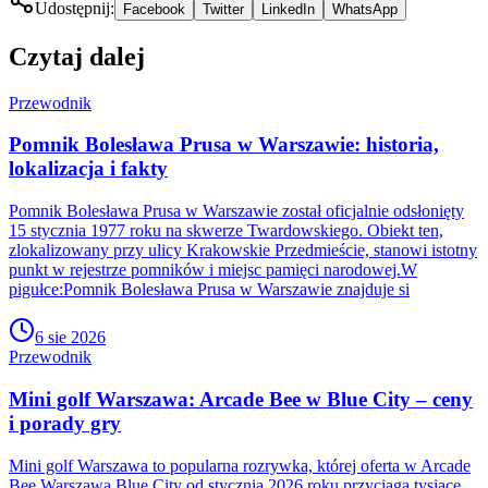
Udostępnij:
Facebook
Twitter
LinkedIn
WhatsApp
Czytaj dalej
Przewodnik
Pomnik Bolesława Prusa w Warszawie: historia,
lokalizacja i fakty
Pomnik Bolesława Prusa w Warszawie został oficjalnie odsłonięty
15 stycznia 1977 roku na skwerze Twardowskiego. Obiekt ten,
zlokalizowany przy ulicy Krakowskie Przedmieście, stanowi istotny
punkt w rejestrze pomników i miejsc pamięci narodowej.W
pigułce:Pomnik Bolesława Prusa w Warszawie znajduje si
6 sie 2026
Przewodnik
Mini golf Warszawa: Arcade Bee w Blue City – ceny
i porady gry
Mini golf Warszawa to popularna rozrywka, której oferta w Arcade
Bee Warszawa Blue City od stycznia 2026 roku przyciąga tysiące