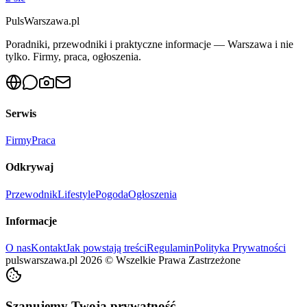
PulsWarszawa.pl
Poradniki, przewodniki i praktyczne informacje — Warszawa i nie
tylko. Firmy, praca, ogłoszenia.
Serwis
Firmy
Praca
Odkrywaj
Przewodnik
Lifestyle
Pogoda
Ogłoszenia
Informacje
O nas
Kontakt
Jak powstają treści
Regulamin
Polityka Prywatności
pulswarszawa.pl
2026
©
Wszelkie Prawa Zastrzeżone
Szanujemy Twoją prywatność