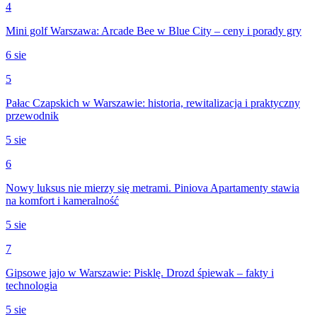
4
Mini golf Warszawa: Arcade Bee w Blue City – ceny i porady gry
6 sie
5
Pałac Czapskich w Warszawie: historia, rewitalizacja i praktyczny
przewodnik
5 sie
6
Nowy luksus nie mierzy się metrami. Piniova Apartamenty stawia
na komfort i kameralność
5 sie
7
Gipsowe jajo w Warszawie: Pisklę. Drozd śpiewak – fakty i
technologia
5 sie