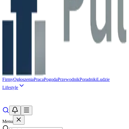
Firmy
Ogłoszenia
Praca
Pogoda
Przewodnik
Poradniki
Ludzie
Lifestyle
Menu