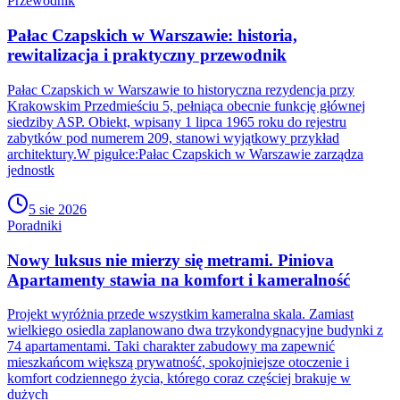
Przewodnik
Pałac Czapskich w Warszawie: historia,
rewitalizacja i praktyczny przewodnik
Pałac Czapskich w Warszawie to historyczna rezydencja przy
Krakowskim Przedmieściu 5, pełniąca obecnie funkcję głównej
siedziby ASP. Obiekt, wpisany 1 lipca 1965 roku do rejestru
zabytków pod numerem 209, stanowi wyjątkowy przykład
architektury.W pigułce:Pałac Czapskich w Warszawie zarządza
jednostk
5 sie 2026
Poradniki
Nowy luksus nie mierzy się metrami. Piniova
Apartamenty stawia na komfort i kameralność
Projekt wyróżnia przede wszystkim kameralna skala. Zamiast
wielkiego osiedla zaplanowano dwa trzykondygnacyjne budynki z
74 apartamentami. Taki charakter zabudowy ma zapewnić
mieszkańcom większą prywatność, spokojniejsze otoczenie i
komfort codziennego życia, którego coraz częściej brakuje w
dużych