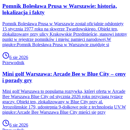
Pomnik Bolesława Prusa w Warszawie: historia,
lokalizacja i fakty
Pomnik Bolesława Prusa w Warszawie został oficjalnie odsłonięty
15 stycznia 1977 roku na skwerze Twardowskiego. Obiekt ten,
zlokalizowany przy ulicy Krakowskie Przedmieście, stanowi istotny
punkt w rejestrze pomników i miejsc pamięci narodowej.W
pigułce:Pomnik Bolesława Prusa w Warszawie znajduje si
6 sie 2026
Przewodnik
Mini golf Warszawa: Arcade Bee w Blue City – ceny
i porady gry
Mini golf Warszawa to popularna rozrywka, której oferta w Arcade
Bee Warszawa Blue City od stycznia 2026 roku przyciąga tysiące
graczy. Obiekt ten, zlokalizowany w Blue City przy al.
Jerozolimskie 179, udostępnia 9-dołkowe pole z technologią UV.W
pigułce:Arcade Bee Warszawa Blue City mieści się przy
6 sie 2026