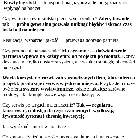
Koszty logistyki
— transport i magazynowanie mogą znacząco
wpłynąć na budżet.
Czy warto testować stoisko przed wydarzeniem?
Zdecydowanie
tak — próba generalna pozwala uniknąć błędów i skraca czas
instalacji na miejscu.
Realizacja, wsparcie i jakość — przewaga dobrego partnera
Czy producent ma znaczenie?
Ma ogromne — doświadczenie
partnera wpływa na każdy etap: od projektu po montaż.
Dobry
dostawca nie tylko dostarcza system, ale wspiera strategię obecności
na targach.
Warto korzystać z rozwiązań sprawdzonych firm, które oferują
projekt, produkcję i serwis w jednym miejscu.
Przykładem może
być oferta
systemy wystawiennicze
, gdzie znajdziesz zarówno
moduły, jak i kompleksowe wsparcie realizacyjne.
Czy serwis po targach ma znaczenie?
Tak — regularna
konserwacja i dostęp do części zamiennych wydłużają
żywotność systemu i chronią inwestycję.
Jak wyróżnić stoisko w praktyce
Co sprawia, że jedno stoisko przyciąga tłumy, a inne pozostaje