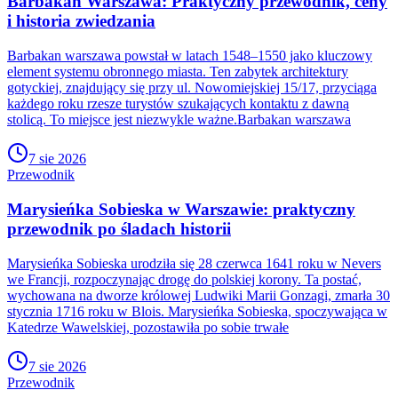
Barbakan Warszawa: Praktyczny przewodnik, ceny
i historia zwiedzania
Barbakan warszawa powstał w latach 1548–1550 jako kluczowy
element systemu obronnego miasta. Ten zabytek architektury
gotyckiej, znajdujący się przy ul. Nowomiejskiej 15/17, przyciąga
każdego roku rzesze turystów szukających kontaktu z dawną
stolicą. To miejsce jest niezwykle ważne.Barbakan warszawa
7 sie 2026
Przewodnik
Marysieńka Sobieska w Warszawie: praktyczny
przewodnik po śladach historii
Marysieńka Sobieska urodziła się 28 czerwca 1641 roku w Nevers
we Francji, rozpoczynając drogę do polskiej korony. Ta postać,
wychowana na dworze królowej Ludwiki Marii Gonzagi, zmarła 30
stycznia 1716 roku w Blois. Marysieńka Sobieska, spoczywająca w
Katedrze Wawelskiej, pozostawiła po sobie trwałe
7 sie 2026
Przewodnik