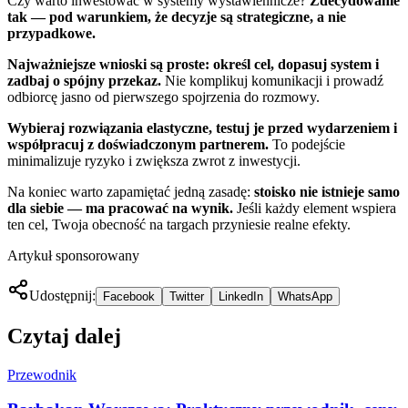
Czy warto inwestować w systemy wystawiennicze?
Zdecydowanie
tak — pod warunkiem, że decyzje są strategiczne, a nie
przypadkowe.
Najważniejsze wnioski są proste: określ cel, dopasuj system i
zadbaj o spójny przekaz.
Nie komplikuj komunikacji i prowadź
odbiorcę jasno od pierwszego spojrzenia do rozmowy.
Wybieraj rozwiązania elastyczne, testuj je przed wydarzeniem i
współpracuj z doświadczonym partnerem.
To podejście
minimalizuje ryzyko i zwiększa zwrot z inwestycji.
Na koniec warto zapamiętać jedną zasadę:
stoisko nie istnieje samo
dla siebie — ma pracować na wynik.
Jeśli każdy element wspiera
ten cel, Twoja obecność na targach przyniesie realne efekty.
Artykuł sponsorowany
Udostępnij:
Facebook
Twitter
LinkedIn
WhatsApp
Czytaj dalej
Przewodnik