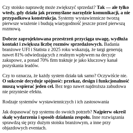
Czy stoisko naprawdę może zwiększyć sprzedaż?
Tak — ale tylko
wtedy, gdy działa jak przemyślane narzędzie komunikacji, a nie
przypadkowa konstrukcja.
Systemy wystawiennicze tworzą
pierwsze wrażenie i budują wiarygodność jeszcze przed pierwszą
rozmową.
Dobrze zaprojektowana przestrzeń przyciąga uwagę, wydłuża
kontakt i zwiększa liczbę rozmów sprzedażowych.
Badania
branżowe UFI i Statista z 2025 roku wskazują, że targi generują
nawet 81% odwiedzających z realnym wpływem na decyzje
zakupowe, a ponad 70% firm traktuje je jako kluczowy kanał
pozyskania leadów.
Czy to oznacza, że każdy system działa tak samo? Oczywiście nie.
O sukcesie decyduje spójność: przekaz, design i funkcjonalność
muszą wspierać jeden cel.
Bez tego nawet najdroższa zabudowa
nie przyniesie efektu.
Rodzaje systemów wystawienniczych i ich zastosowania
Jak dopasować typ systemu do swoich potrzeb?
Najpierw określ
skalę wydarzenia i sposób działania zespołu.
Inne rozwiązania
sprawdzą się przy dużym stoisku branżowym, a inne przy
objazdowych eventach.