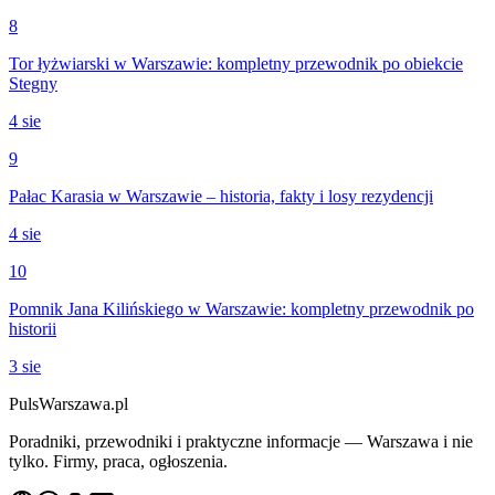
8
Tor łyżwiarski w Warszawie: kompletny przewodnik po obiekcie
Stegny
4 sie
9
Pałac Karasia w Warszawie – historia, fakty i losy rezydencji
4 sie
10
Pomnik Jana Kilińskiego w Warszawie: kompletny przewodnik po
historii
3 sie
PulsWarszawa.pl
Poradniki, przewodniki i praktyczne informacje — Warszawa i nie
tylko. Firmy, praca, ogłoszenia.