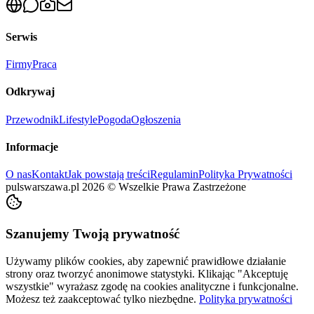
Serwis
Firmy
Praca
Odkrywaj
Przewodnik
Lifestyle
Pogoda
Ogłoszenia
Informacje
O nas
Kontakt
Jak powstają treści
Regulamin
Polityka Prywatności
pulswarszawa.pl
2026
©
Wszelkie Prawa Zastrzeżone
Szanujemy Twoją prywatność
Używamy plików cookies, aby zapewnić prawidłowe działanie
strony oraz tworzyć anonimowe statystyki. Klikając "Akceptuję
wszystkie" wyrażasz zgodę na cookies analityczne i funkcjonalne.
Możesz też zaakceptować tylko niezbędne.
Polityka prywatności