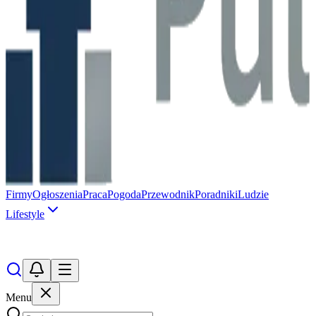
Firmy
Ogłoszenia
Praca
Pogoda
Przewodnik
Poradniki
Ludzie
Lifestyle
Menu