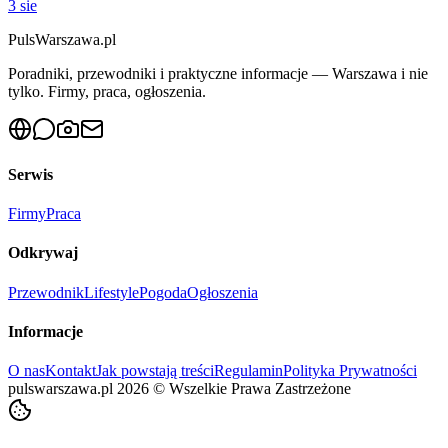
3 sie
PulsWarszawa.pl
Poradniki, przewodniki i praktyczne informacje — Warszawa i nie
tylko. Firmy, praca, ogłoszenia.
Serwis
Firmy
Praca
Odkrywaj
Przewodnik
Lifestyle
Pogoda
Ogłoszenia
Informacje
O nas
Kontakt
Jak powstają treści
Regulamin
Polityka Prywatności
pulswarszawa.pl
2026
©
Wszelkie Prawa Zastrzeżone