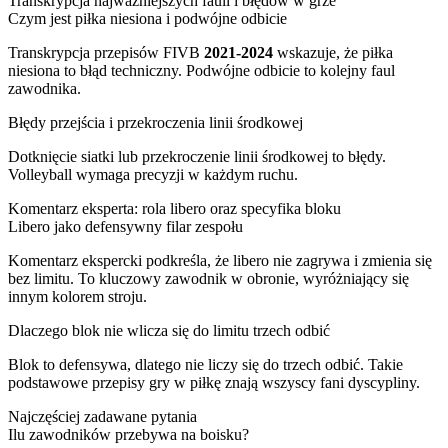
Transkrypcja najważniejszych fauli i błędów w grze
Czym jest piłka niesiona i podwójne odbicie
Transkrypcja przepisów FIVB
2021-2024
wskazuje, że piłka
niesiona to błąd techniczny. Podwójne odbicie to kolejny faul
zawodnika.
Błędy przejścia i przekroczenia linii środkowej
Dotknięcie siatki lub przekroczenie linii środkowej to błędy.
Volleyball wymaga precyzji w każdym ruchu.
Komentarz eksperta: rola libero oraz specyfika bloku
Libero jako defensywny filar zespołu
Komentarz ekspercki podkreśla, że libero nie zagrywa i zmienia się
bez limitu. To kluczowy zawodnik w obronie, wyróżniający się
innym kolorem stroju.
Dlaczego blok nie wlicza się do limitu trzech odbić
Blok to defensywa, dlatego nie liczy się do trzech odbić. Takie
podstawowe przepisy gry w piłkę znają wszyscy fani dyscypliny.
Najczęściej zadawane pytania
Ilu zawodników przebywa na boisku?