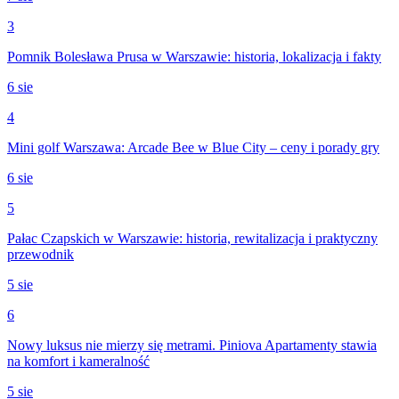
3
Pomnik Bolesława Prusa w Warszawie: historia, lokalizacja i fakty
6 sie
4
Mini golf Warszawa: Arcade Bee w Blue City – ceny i porady gry
6 sie
5
Pałac Czapskich w Warszawie: historia, rewitalizacja i praktyczny
przewodnik
5 sie
6
Nowy luksus nie mierzy się metrami. Piniova Apartamenty stawia
na komfort i kameralność
5 sie