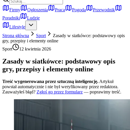
Firmy
Ogłoszenia
Praca
Pogoda
Przewodnik
Poradniki
Ludzie
Lifestyle
Strona główna
Sport
Zasady w siatkówce: podstawowy opis
gry, przepisy i elementy online
Sport
12 kwietnia 2026
Zasady w siatkówce: podstawowy opis
gry, przepisy i elementy online
Treść wygenerowana przez sztuczną inteligencję.
Artykuł
powstał automatycznie i nie był weryfikowany przez redaktora.
Zauważyłeś błąd?
Zgłoś go przez formularz
— poprawimy treść.