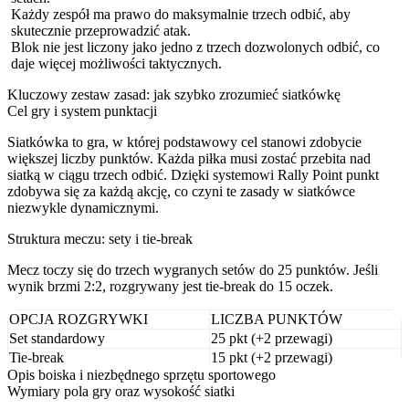
Każdy zespół ma prawo do maksymalnie trzech odbić, aby
skutecznie przeprowadzić atak.
Blok nie jest liczony jako jedno z trzech dozwolonych odbić, co
daje więcej możliwości taktycznych.
Kluczowy zestaw zasad: jak szybko zrozumieć siatkówkę
Cel gry i system punktacji
Siatkówka to gra, w której podstawowy cel stanowi zdobycie
większej liczby punktów. Każda piłka musi zostać przebita nad
siatką w ciągu trzech odbić. Dzięki systemowi Rally Point punkt
zdobywa się za każdą akcję, co czyni te zasady w siatkówce
niezwykle dynamicznymi.
Struktura meczu: sety i tie-break
Mecz toczy się do trzech wygranych setów do 25 punktów. Jeśli
wynik brzmi 2:2, rozgrywany jest tie-break do 15 oczek.
OPCJA ROZGRYWKI
LICZBA PUNKTÓW
Set standardowy
25 pkt (+2 przewagi)
Tie-break
15 pkt (+2 przewagi)
Opis boiska i niezbędnego sprzętu sportowego
Wymiary pola gry oraz wysokość siatki