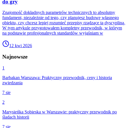
do gry
Znajomość dokładnych parametrów technicznych to absolutny
fundament, niezależnie od tego, czy planujesz budowę własnego
obiektu, czy chcesz lepiej rozumieć przepisy rządzące tą dyscypliną.
W tym artykule przygotowałem kompletny przewodnik, w którym
na podstawie profesjonalnych standardów wyjaśniam w
12 kwi 2026
Najnowsze
1
Barbakan Warszawa: Praktyczny przewodnik, ceny i historia
zwiedzania
7 sie
2
Marysieńka Sobieska w Warszawie: praktyczny przewodnik po
śladach historii
7 sie