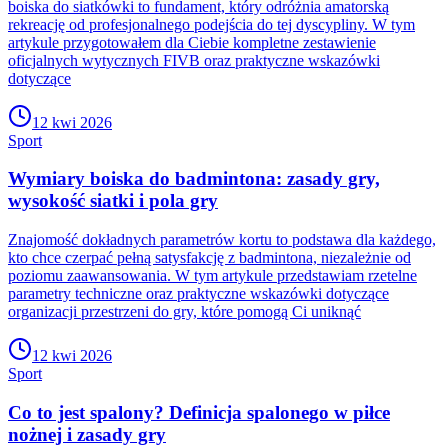
boiska do siatkówki to fundament, który odróżnia amatorską
rekreację od profesjonalnego podejścia do tej dyscypliny. W tym
artykule przygotowałem dla Ciebie kompletne zestawienie
oficjalnych wytycznych FIVB oraz praktyczne wskazówki
dotyczące
12 kwi 2026
Sport
Wymiary boiska do badmintona: zasady gry,
wysokość siatki i pola gry
Znajomość dokładnych parametrów kortu to podstawa dla każdego,
kto chce czerpać pełną satysfakcję z badmintona, niezależnie od
poziomu zaawansowania. W tym artykule przedstawiam rzetelne
parametry techniczne oraz praktyczne wskazówki dotyczące
organizacji przestrzeni do gry, które pomogą Ci uniknąć
12 kwi 2026
Sport
Co to jest spalony? Definicja spalonego w piłce
nożnej i zasady gry