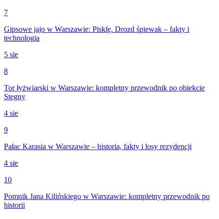
7
Gipsowe jajo w Warszawie: Pisklę. Drozd śpiewak – fakty i
technologia
5 sie
8
Tor łyżwiarski w Warszawie: kompletny przewodnik po obiekcie
Stegny
4 sie
9
Pałac Karasia w Warszawie – historia, fakty i losy rezydencji
4 sie
10
Pomnik Jana Kilińskiego w Warszawie: kompletny przewodnik po
historii