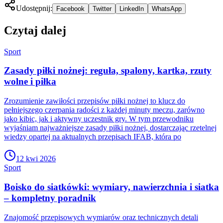
Udostępnij:
Facebook
Twitter
LinkedIn
WhatsApp
Czytaj dalej
Sport
Zasady piłki nożnej: reguła, spalony, kartka, rzuty
wolne i piłka
Zrozumienie zawiłości przepisów piłki nożnej to klucz do
pełniejszego czerpania radości z każdej minuty meczu, zarówno
jako kibic, jak i aktywny uczestnik gry. W tym przewodniku
wyjaśniam najważniejsze zasady piłki nożnej, dostarczając rzetelnej
wiedzy opartej na aktualnych przepisach IFAB, która po
12 kwi 2026
Sport
Boisko do siatkówki: wymiary, nawierzchnia i siatka
– kompletny poradnik
Znajomość przepisowych wymiarów oraz technicznych detali