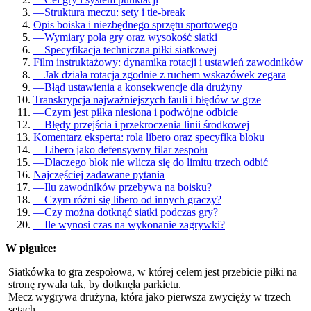
—
Struktura meczu: sety i tie-break
Opis boiska i niezbędnego sprzętu sportowego
—
Wymiary pola gry oraz wysokość siatki
—
Specyfikacja techniczna piłki siatkowej
Film instruktażowy: dynamika rotacji i ustawień zawodników
—
Jak działa rotacja zgodnie z ruchem wskazówek zegara
—
Błąd ustawienia a konsekwencje dla drużyny
Transkrypcja najważniejszych fauli i błędów w grze
—
Czym jest piłka niesiona i podwójne odbicie
—
Błędy przejścia i przekroczenia linii środkowej
Komentarz eksperta: rola libero oraz specyfika bloku
—
Libero jako defensywny filar zespołu
—
Dlaczego blok nie wlicza się do limitu trzech odbić
Najczęściej zadawane pytania
—
Ilu zawodników przebywa na boisku?
—
Czym różni się libero od innych graczy?
—
Czy można dotknąć siatki podczas gry?
—
Ile wynosi czas na wykonanie zagrywki?
W pigułce:
Siatkówka to gra zespołowa, w której celem jest przebicie piłki na
stronę rywala tak, by dotknęła parkietu.
Mecz wygrywa drużyna, która jako pierwsza zwycięży w trzech
setach.