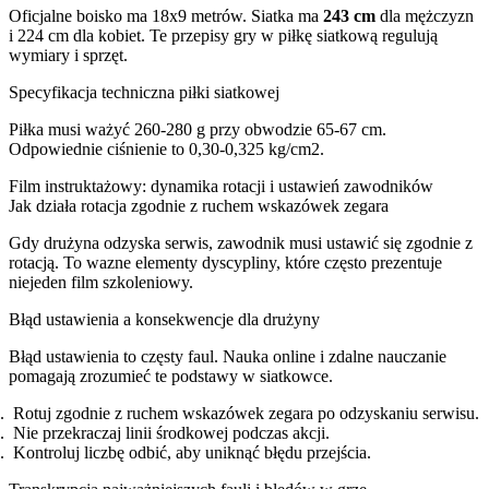
Oficjalne boisko ma 18x9 metrów. Siatka ma
243 cm
dla mężczyzn
i 224 cm dla kobiet. Te przepisy gry w piłkę siatkową regulują
wymiary i sprzęt.
Specyfikacja techniczna piłki siatkowej
Piłka musi ważyć 260-280 g przy obwodzie 65-67 cm.
Odpowiednie ciśnienie to 0,30-0,325 kg/cm2.
Film instruktażowy: dynamika rotacji i ustawień zawodników
Jak działa rotacja zgodnie z ruchem wskazówek zegara
Gdy drużyna odzyska serwis, zawodnik musi ustawić się zgodnie z
rotacją. To wazne elementy dyscypliny, które często prezentuje
niejeden film szkoleniowy.
Błąd ustawienia a konsekwencje dla drużyny
Błąd ustawienia to częsty faul. Nauka online i zdalne nauczanie
pomagają zrozumieć te podstawy w siatkowce.
Rotuj zgodnie z ruchem wskazówek zegara po odzyskaniu serwisu.
Nie przekraczaj linii środkowej podczas akcji.
Kontroluj liczbę odbić, aby uniknąć błędu przejścia.