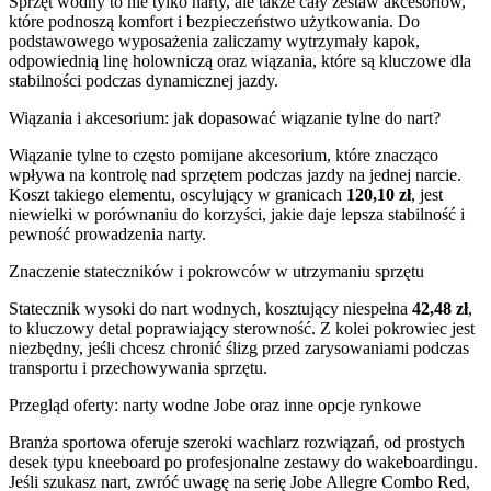
Sprzęt wodny to nie tylko narty, ale także cały zestaw akcesoriów,
które podnoszą komfort i bezpieczeństwo użytkowania. Do
podstawowego wyposażenia zaliczamy wytrzymały kapok,
odpowiednią linę holowniczą oraz wiązania, które są kluczowe dla
stabilności podczas dynamicznej jazdy.
Wiązania i akcesorium: jak dopasować wiązanie tylne do nart?
Wiązanie tylne to często pomijane akcesorium, które znacząco
wpływa na kontrolę nad sprzętem podczas jazdy na jednej narcie.
Koszt takiego elementu, oscylujący w granicach
120,10 zł
, jest
niewielki w porównaniu do korzyści, jakie daje lepsza stabilność i
pewność prowadzenia narty.
Znaczenie stateczników i pokrowców w utrzymaniu sprzętu
Statecznik wysoki do nart wodnych, kosztujący niespełna
42,48 zł
,
to kluczowy detal poprawiający sterowność. Z kolei pokrowiec jest
niezbędny, jeśli chcesz chronić ślizg przed zarysowaniami podczas
transportu i przechowywania sprzętu.
Przegląd oferty: narty wodne Jobe oraz inne opcje rynkowe
Branża sportowa oferuje szeroki wachlarz rozwiązań, od prostych
desek typu kneeboard po profesjonalne zestawy do wakeboardingu.
Jeśli szukasz nart, zwróć uwagę na serię Jobe Allegre Combo Red,