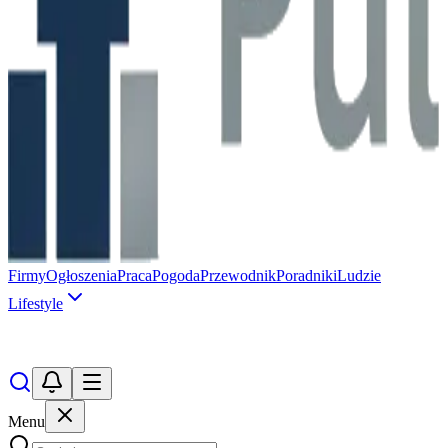
Firmy
Ogłoszenia
Praca
Pogoda
Przewodnik
Poradniki
Ludzie
Lifestyle
Menu