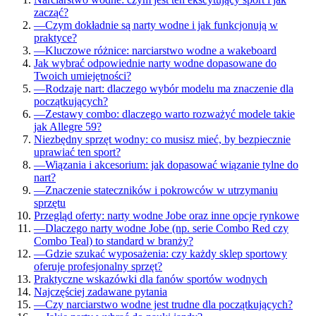
zacząć?
—
Czym dokładnie są narty wodne i jak funkcjonują w
praktyce?
—
Kluczowe różnice: narciarstwo wodne a wakeboard
Jak wybrać odpowiednie narty wodne dopasowane do
Twoich umiejętności?
—
Rodzaje nart: dlaczego wybór modelu ma znaczenie dla
początkujących?
—
Zestawy combo: dlaczego warto rozważyć modele takie
jak Allegre 59?
Niezbędny sprzęt wodny: co musisz mieć, by bezpiecznie
uprawiać ten sport?
—
Wiązania i akcesorium: jak dopasować wiązanie tylne do
nart?
—
Znaczenie stateczników i pokrowców w utrzymaniu
sprzętu
Przegląd oferty: narty wodne Jobe oraz inne opcje rynkowe
—
Dlaczego narty wodne Jobe (np. serie Combo Red czy
Combo Teal) to standard w branży?
—
Gdzie szukać wyposażenia: czy każdy sklep sportowy
oferuje profesjonalny sprzęt?
Praktyczne wskazówki dla fanów sportów wodnych
Najczęściej zadawane pytania
—
Czy narciarstwo wodne jest trudne dla początkujących?