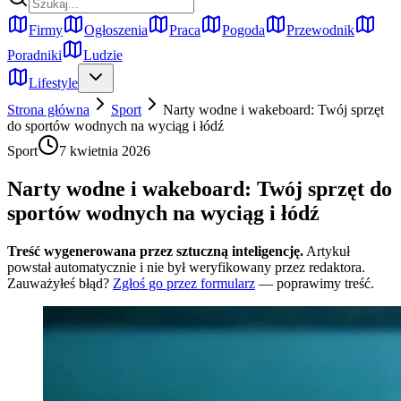
Firmy
Ogłoszenia
Praca
Pogoda
Przewodnik
Poradniki
Ludzie
Lifestyle
Strona główna
Sport
Narty wodne i wakeboard: Twój sprzęt
do sportów wodnych na wyciąg i łódź
Sport
7 kwietnia 2026
Narty wodne i wakeboard: Twój sprzęt do
sportów wodnych na wyciąg i łódź
Treść wygenerowana przez sztuczną inteligencję.
Artykuł
powstał automatycznie i nie był weryfikowany przez redaktora.
Zauważyłeś błąd?
Zgłoś go przez formularz
— poprawimy treść.