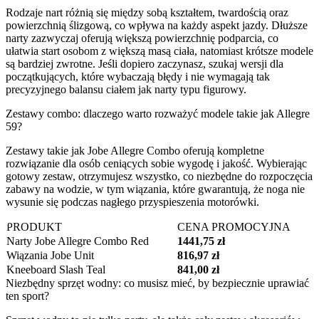
Rodzaje nart różnią się między sobą kształtem, twardością oraz
powierzchnią ślizgową, co wpływa na każdy aspekt jazdy. Dłuższe
narty zazwyczaj oferują większą powierzchnię podparcia, co
ułatwia start osobom z większą masą ciała, natomiast krótsze modele
są bardziej zwrotne. Jeśli dopiero zaczynasz, szukaj wersji dla
początkujących, które wybaczają błędy i nie wymagają tak
precyzyjnego balansu ciałem jak narty typu figurowy.
Zestawy combo: dlaczego warto rozważyć modele takie jak Allegre
59?
Zestawy takie jak Jobe Allegre Combo oferują kompletne
rozwiązanie dla osób ceniących sobie wygodę i jakość. Wybierając
gotowy zestaw, otrzymujesz wszystko, co niezbędne do rozpoczęcia
zabawy na wodzie, w tym wiązania, które gwarantują, że noga nie
wysunie się podczas nagłego przyspieszenia motorówki.
PRODUKT
CENA PROMOCYJNA
Narty Jobe Allegre Combo Red
1441,75 zł
Wiązania Jobe Unit
816,97 zł
Kneeboard Slash Teal
841,00 zł
Niezbędny sprzęt wodny: co musisz mieć, by bezpiecznie uprawiać
ten sport?