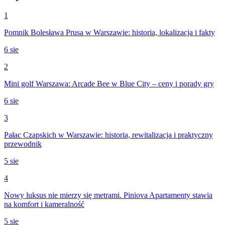
1
Pomnik Bolesława Prusa w Warszawie: historia, lokalizacja i fakty
6 sie
2
Mini golf Warszawa: Arcade Bee w Blue City – ceny i porady gry
6 sie
3
Pałac Czapskich w Warszawie: historia, rewitalizacja i praktyczny
przewodnik
5 sie
4
Nowy luksus nie mierzy się metrami. Piniova Apartamenty stawia
na komfort i kameralność
5 sie