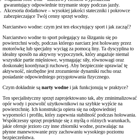
gwarantujący odpowiednie trzymanie stopy podczas jazdy.
Akcesoria dodatkowe – wysokiej jakości stateczniki i pokrowce
zabezpieczające Twój cenny sprzęt wodny.
Narciarstwo wodne: czym jest ten ekscytujący sport i jak zacząć?
Narciarstwo wodne to sport polegający na ślizganiu się po
powierzchni wody, podczas którego narciarz jest holowany przez
motorówkę lub specjalny wyciąg za pomocą liny. Ta dyscyplina to
idealny sposób na aktywny wypoczynek, który angażuje niemal
wszystkie partie mięśniowe, wymagając siły, równowagi oraz
doskonałej koordynacji ruchowej. Aby bezpiecznie uprawiać tę
aktywność, niezbędne jest zrozumienie dynamiki ruchu oraz
posiadanie odpowiedniego przygotowania fizycznego.
Czym dokładnie są
narty wodne
i jak funkcjonują w praktyce?
Ten specjalistyczny sprzęt zaprojektowano tak, aby zminimalizować
opór wody i pozwolić użytkownikowi na szybkie wyjście na
powierzchnię. Ich konstrukcja opiera się na odpowiedniej
wyporności i profilu, który zapewnia stabilność podczas holowania.
Współczesny sprzęt projektuje się z myślą o różnych warunkach,
jakie oferuje jezioro czy inne zbiorniki wodne, pozwalając na
płynne manewrowanie przy zachowaniu wysokiego poziomu
bezpieczeństwa.