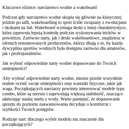
Kluczowe różnice: narciarstwo wodne a wakeboard
Podczas gdy narciarstwo wodne skupia się głównie na klasycznej
jeździe po tafli, wakeboarding to sport ściśle związany z ewolucjami
i skokami na fali. Wakeboard wymaga deski o innej charakterystyce,
która zapewnia lepszą kontrolę podczas wykonywania tricków w
powietrzu. Zarówno narty, jak i deski wakeboardowe, znajdziesz w
ofertach renomowanych producentów, którzy dbają o to, by każda
dyscyplina sportów wodnych była dostępna zarówno dla amatorów,
jak i profesjonalistów.
Jak wybrać odpowiednie narty wodne dopasowane do Twoich
umiejętności?
Aby wybrać odpowiednie narty wodne, musisz przede wszystkim
realnie ocenić swoje umiejętności oraz warunki fizyczne, takie jak
waga. Początkujących narciarzy powinny interesować modele typu
combo, które są szersze i zapewniają większą stabilność, znacząco
ułatwiając naukę startu z wody. Warto pamiętać, że dopasowanie
sprzętu do poziomu zaawansowania decyduje o komforcie i
szybkości Twoich postępów.
Rodzaje nart: dlaczego wybór modelu ma znaczenie dla
początkujących?