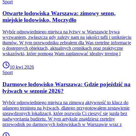
Sport
Otwarte lodowiska Warszawa: zimowy sezon,
miejskie lodowisko, Moczydło
Wybór odpowiedniego miejsca na łyżwy w Warszawie bywa
wyzwaniem, zwłaszcza gdy zależy nam na jakości tafli i uniknięciu
tłumów. W tym przewodniku zebrałem dla Was rzetelne informacje
o dostępnych obiektach, aktualnych cennikach oraz praktyczne
wskazówki, które pomogą Wam zaplanować idealny trening l
10 kwi 2026
Sport
Darmowe lodowisko Warszawa: Gdzie pojeździć na
łyżwach w sezonie 2026?
Wybór odpowiedniego miejsca na zimową aktywność to klucz do
udanego treningu na łyżwach, dlatego przygotowałem zestawienie
sprawdzonych lokalizacji, które pozwolą Ci cieszyć się jazdą bez
nadwyrężania budżetu. W tym artykule znajdziesz rzetelny
przewodnik po darmowych lodowiskach w Warszawie wraz z