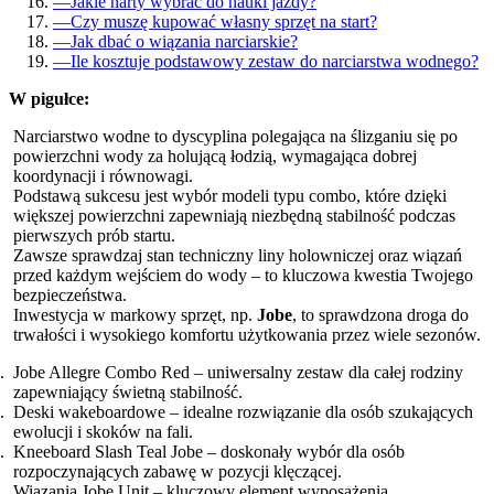
—
Jakie narty wybrać do nauki jazdy?
—
Czy muszę kupować własny sprzęt na start?
—
Jak dbać o wiązania narciarskie?
—
Ile kosztuje podstawowy zestaw do narciarstwa wodnego?
W pigułce:
Narciarstwo wodne to dyscyplina polegająca na ślizganiu się po
powierzchni wody za holującą łodzią, wymagająca dobrej
koordynacji i równowagi.
Podstawą sukcesu jest wybór modeli typu combo, które dzięki
większej powierzchni zapewniają niezbędną stabilność podczas
pierwszych prób startu.
Zawsze sprawdzaj stan techniczny liny holowniczej oraz wiązań
przed każdym wejściem do wody – to kluczowa kwestia Twojego
bezpieczeństwa.
Inwestycja w markowy sprzęt, np.
Jobe
, to sprawdzona droga do
trwałości i wysokiego komfortu użytkowania przez wiele sezonów.
Jobe Allegre Combo Red – uniwersalny zestaw dla całej rodziny
zapewniający świetną stabilność.
Deski wakeboardowe – idealne rozwiązanie dla osób szukających
ewolucji i skoków na fali.
Kneeboard Slash Teal Jobe – doskonały wybór dla osób
rozpoczynających zabawę w pozycji klęczącej.
Wiązania Jobe Unit – kluczowy element wyposażenia