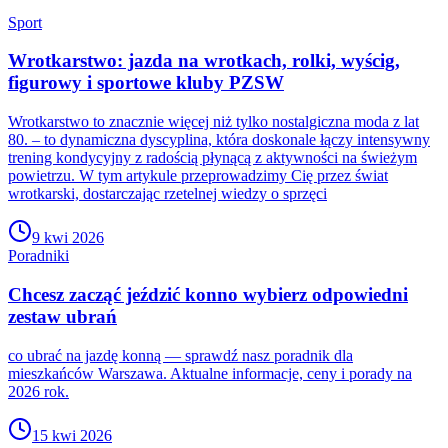
Sport
Wrotkarstwo: jazda na wrotkach, rolki, wyścig,
figurowy i sportowe kluby PZSW
Wrotkarstwo to znacznie więcej niż tylko nostalgiczna moda z lat
80. – to dynamiczna dyscyplina, która doskonale łączy intensywny
trening kondycyjny z radością płynącą z aktywności na świeżym
powietrzu. W tym artykule przeprowadzimy Cię przez świat
wrotkarski, dostarczając rzetelnej wiedzy o sprzęci
9 kwi 2026
Poradniki
Chcesz zacząć jeździć konno wybierz odpowiedni
zestaw ubrań
co ubrać na jazdę konną — sprawdź nasz poradnik dla
mieszkańców Warszawa. Aktualne informacje, ceny i porady na
2026 rok.
15 kwi 2026