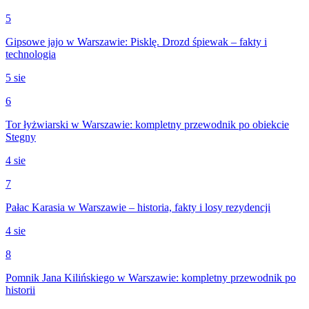
5
Gipsowe jajo w Warszawie: Pisklę. Drozd śpiewak – fakty i
technologia
5 sie
6
Tor łyżwiarski w Warszawie: kompletny przewodnik po obiekcie
Stegny
4 sie
7
Pałac Karasia w Warszawie – historia, fakty i losy rezydencji
4 sie
8
Pomnik Jana Kilińskiego w Warszawie: kompletny przewodnik po
historii