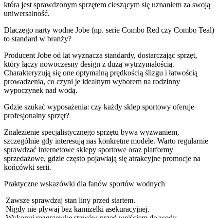
która jest sprawdzonym sprzętem cieszącym się uznaniem za swoją
uniwersalność.
Dlaczego narty wodne Jobe (np. serie Combo Red czy Combo Teal)
to standard w branży?
Producent Jobe od lat wyznacza standardy, dostarczając sprzęt,
który łączy nowoczesny design z dużą wytrzymałością.
Charakteryzują się one optymalną prędkością ślizgu i łatwością
prowadzenia, co czyni je idealnym wyborem na rodzinny
wypoczynek nad wodą.
Gdzie szukać wyposażenia: czy każdy sklep sportowy oferuje
profesjonalny sprzęt?
Znalezienie specjalistycznego sprzętu bywa wyzwaniem,
szczególnie gdy interesują nas konkretne modele. Warto regularnie
sprawdzać internetowe sklepy sportowe oraz platformy
sprzedażowe, gdzie często pojawiają się atrakcyjne promocje na
końcówki serii.
Praktyczne wskazówki dla fanów sportów wodnych
Zawsze sprawdzaj stan liny przed startem.
Nigdy nie pływaj bez kamizelki asekuracyjnej.
Wykonuj rozgrzewkę stawów przed wejściem do wody.