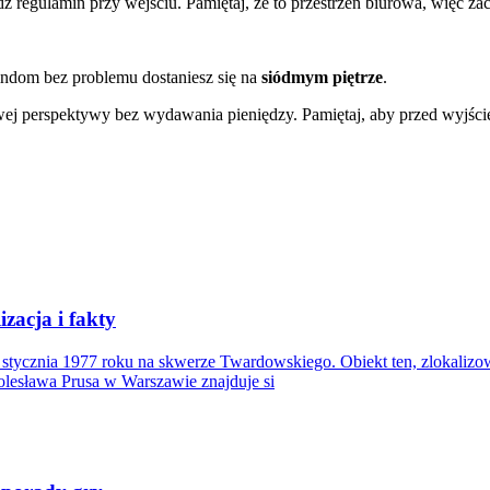
 regulamin przy wejściu. Pamiętaj, że to przestrzeń biurowa, więc za
indom bez problemu dostaniesz się na
siódmym piętrze
.
wej perspektywy bez wydawania pieniędzy. Pamiętaj, aby przed wyjśc
zacja i fakty
 stycznia 1977 roku na skwerze Twardowskiego. Obiekt ten, zlokalizo
olesława Prusa w Warszawie znajduje si