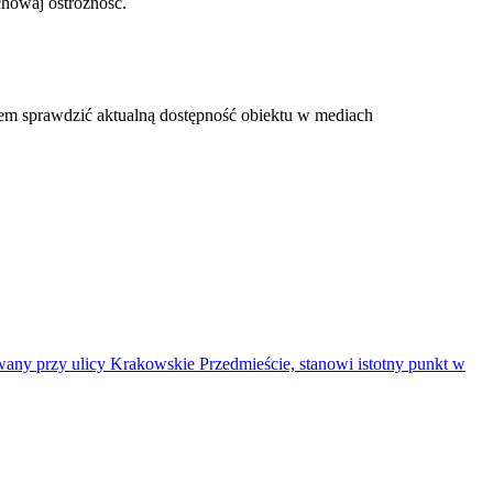
chowaj ostrożność.
iem sprawdzić aktualną dostępność obiektu w mediach
wany przy ulicy Krakowskie Przedmieście, stanowi istotny punkt w