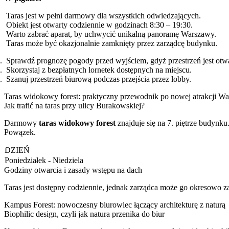
Taras jest w pełni darmowy dla wszystkich odwiedzających.
Obiekt jest otwarty codziennie w godzinach 8:30 – 19:30.
Warto zabrać aparat, by uchwycić unikalną panoramę Warszawy.
Taras może być okazjonalnie zamknięty przez zarządcę budynku.
Sprawdź prognozę pogody przed wyjściem, gdyż przestrzeń jest otwa
Skorzystaj z bezpłatnych lornetek dostępnych na miejscu.
Szanuj przestrzeń biurową podczas przejścia przez lobby.
Taras widokowy forest: praktyczny przewodnik po nowej atrakcji W
Jak trafić na taras przy ulicy Burakowskiej?
Darmowy
taras widokowy forest
znajduje się na 7. piętrze budynk
Powązek.
DZIEŃ
Poniedziałek - Niedziela
Godziny otwarcia i zasady wstępu na dach
Taras jest dostępny codziennie, jednak zarządca może go okresowo 
Kampus Forest: nowoczesny biurowiec łączący architekturę z naturą
Biophilic design, czyli jak natura przenika do biur