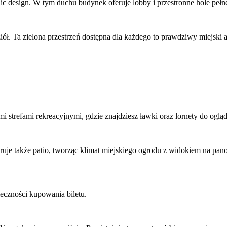
ic design. W tym duchu budynek oferuje lobby i przestronne hole pełne
iół. Ta zielona przestrzeń dostępna dla każdego to prawdziwy miejski a
i strefami rekreacyjnymi, gdzie znajdziesz ławki oraz lornety do ogląd
feruje także patio, tworząc klimat miejskiego ogrodu z widokiem na p
eczności kupowania biletu.