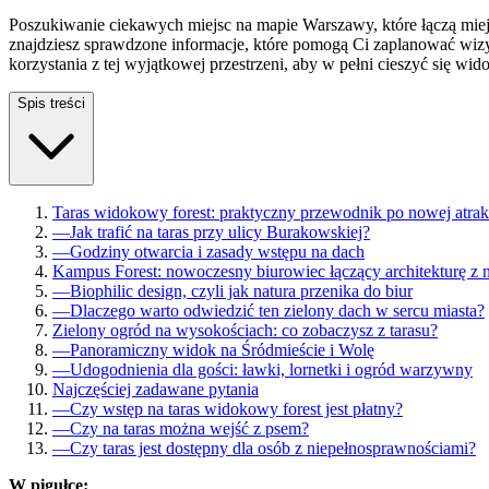
Poszukiwanie ciekawych miejsc na mapie Warszawy, które łączą miej
znajdziesz sprawdzone informacje, które pomogą Ci zaplanować wiz
korzystania z tej wyjątkowej przestrzeni, aby w pełni cieszyć się wido
Spis treści
Taras widokowy forest: praktyczny przewodnik po nowej atra
—
Jak trafić na taras przy ulicy Burakowskiej?
—
Godziny otwarcia i zasady wstępu na dach
Kampus Forest: nowoczesny biurowiec łączący architekturę z n
—
Biophilic design, czyli jak natura przenika do biur
—
Dlaczego warto odwiedzić ten zielony dach w sercu miasta?
Zielony ogród na wysokościach: co zobaczysz z tarasu?
—
Panoramiczny widok na Śródmieście i Wolę
—
Udogodnienia dla gości: ławki, lornetki i ogród warzywny
Najczęściej zadawane pytania
—
Czy wstęp na taras widokowy forest jest płatny?
—
Czy na taras można wejść z psem?
—
Czy taras jest dostępny dla osób z niepełnosprawnościami?
W pigułce: