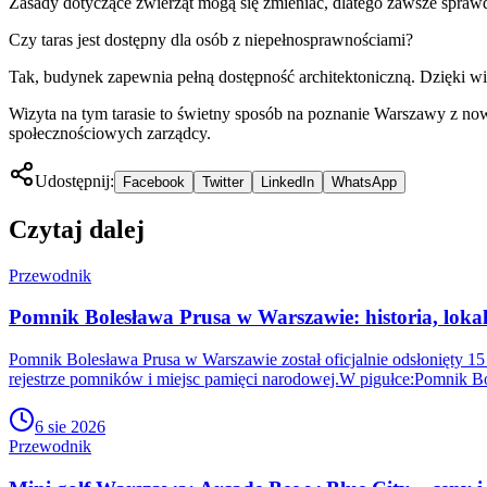
Zasady dotyczące zwierząt mogą się zmieniać, dlatego zawsze sprawdź
Czy taras jest dostępny dla osób z niepełnosprawnościami?
Tak, budynek zapewnia pełną dostępność architektoniczną. Dzięki w
Wizyta na tym tarasie to świetny sposób na poznanie Warszawy z no
społecznościowych zarządcy.
Udostępnij:
Facebook
Twitter
LinkedIn
WhatsApp
Czytaj dalej
Przewodnik
Pomnik Bolesława Prusa w Warszawie: historia, lokali
Pomnik Bolesława Prusa w Warszawie został oficjalnie odsłonięty 15
rejestrze pomników i miejsc pamięci narodowej.W pigułce:Pomnik B
6 sie 2026
Przewodnik