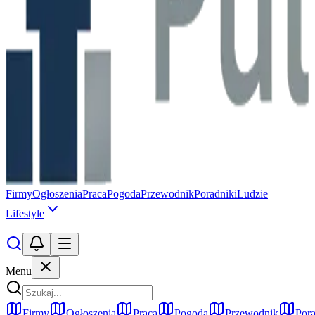
Firmy
Ogłoszenia
Praca
Pogoda
Przewodnik
Poradniki
Ludzie
Lifestyle
Menu
Firmy
Ogłoszenia
Praca
Pogoda
Przewodnik
Pora