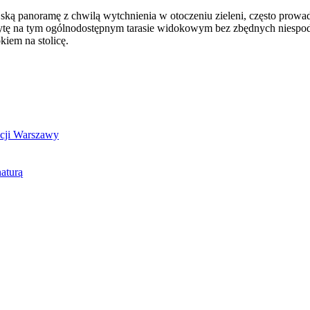
ską panoramę z chwilą wytchnienia w otoczeniu zieleni, często prowa
ytę na tym ogólnodostępnym tarasie widokowym bez zbędnych niespod
kiem na stolicę.
kcji Warszawy
aturą