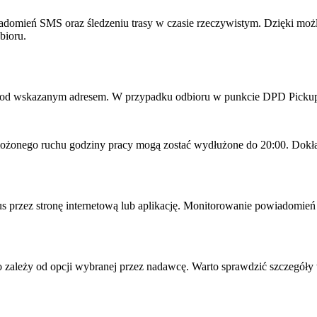
adomień SMS oraz śledzeniu trasy w czasie rzeczywistym. Dzięki możl
bioru.
 pod wskazanym adresem. W przypadku odbioru w punkcie DPD Picku
żonego ruchu godziny pracy mogą zostać wydłużone do 20:00. Dokładna
tus przez stronę internetową lub aplikację. Monitorowanie powiadomień
zależy od opcji wybranej przez nadawcę. Warto sprawdzić szczegóły w