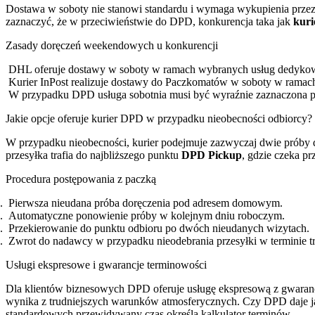
Dostawa w soboty nie stanowi standardu i wymaga wykupienia przez n
zaznaczyć, że w przeciwieństwie do DPD, konkurencja taka jak
kur
Zasady doręczeń weekendowych u konkurencji
DHL oferuje dostawy w soboty w ramach wybranych usług dedyko
Kurier InPost realizuje dostawy do Paczkomatów w soboty w ramach
W przypadku DPD usługa sobotnia musi być wyraźnie zaznaczona pr
Jakie opcje oferuje kurier DPD w przypadku nieobecności odbiorcy?
W przypadku nieobecności, kurier podejmuje zazwyczaj dwie próby d
przesyłka trafia do najbliższego punktu
DPD Pickup
, gdzie czeka pr
Procedura postępowania z paczką
Pierwsza nieudana próba doręczenia pod adresem domowym.
Automatyczne ponowienie próby w kolejnym dniu roboczym.
Przekierowanie do punktu odbioru po dwóch nieudanych wizytach.
Zwrot do nadawcy w przypadku nieodebrania przesyłki w terminie t
Usługi ekspresowe i gwarancje terminowości
Dla klientów biznesowych DPD oferuje usługę ekspresową z gwarancją
wynika z trudniejszych warunków atmosferycznych. Czy DPD daje ja
standardowych przewidywany czas określa kalkulator terminów.