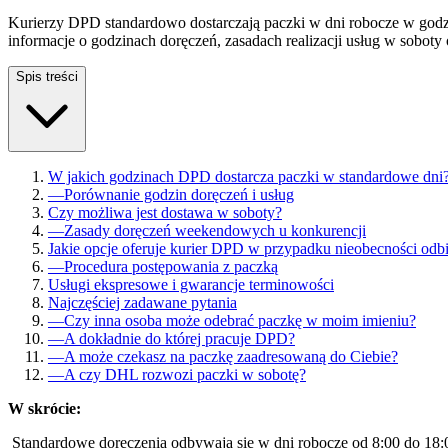
Kurierzy DPD standardowo dostarczają paczki w dni robocze w godz
informacje o godzinach doręczeń, zasadach realizacji usług w soboty o
Spis treści
W jakich godzinach DPD dostarcza paczki w standardowe dni
—
Porównanie godzin doręczeń i usług
Czy możliwa jest dostawa w soboty?
—
Zasady doręczeń weekendowych u konkurencji
Jakie opcje oferuje kurier DPD w przypadku nieobecności odb
—
Procedura postępowania z paczką
Usługi ekspresowe i gwarancje terminowości
Najczęściej zadawane pytania
—
Czy inna osoba może odebrać paczkę w moim imieniu?
—
A dokładnie do której pracuje DPD?
—
A może czekasz na paczkę zaadresowaną do Ciebie?
—
A czy DHL rozwozi paczki w sobotę?
W skrócie:
Standardowe doręczenia odbywają się w dni robocze od 8:00 do 18: