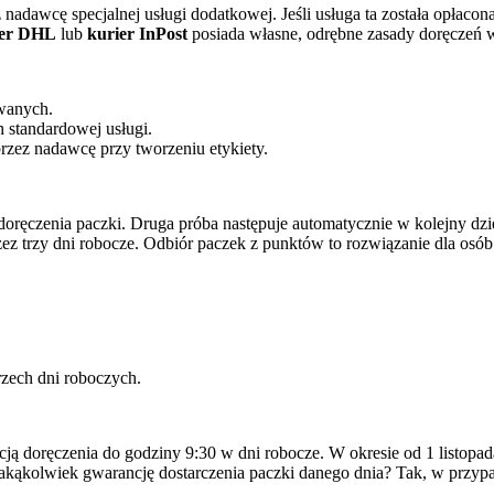
adawcę specjalnej usługi dodatkowej. Jeśli usługa ta została opłacon
ier DHL
lub
kurier InPost
posiada własne, odrębne zasady doręczeń 
wanych.
 standardowej usługi.
zez nadawcę przy tworzeniu etykiety.
oręczenia paczki. Druga próba następuje automatycznie w kolejny dzie
zez trzy dni robocze. Odbiór paczek z punktów to rozwiązanie dla osób
rzech dni roboczych.
 doręczenia do godziny 9:30 w dni robocze. W okresie od 1 listopada
kąkolwiek gwarancję dostarczenia paczki danego dnia? Tak, w przypad