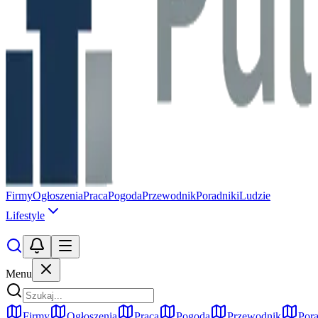
Firmy
Ogłoszenia
Praca
Pogoda
Przewodnik
Poradniki
Ludzie
Lifestyle
Menu
Firmy
Ogłoszenia
Praca
Pogoda
Przewodnik
Pora