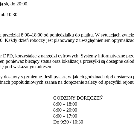
 się do 20:00.
lub 10:30.
zedział 8:00–18:00 od poniedziałku do piątku. W sytuacjach zwiększo
. Każdy dzień roboczy jest planowany z uwzględnieniem optymalizacji 
er DPD, korzystając z narzędzi cyfrowych. Systemy informatyczne prze
r, ponieważ bieżący status oraz lokalizacja przesyłki są dostępne ca
 się pod wskazanym adresem.
y dostawy są zmienne. Jeśli pytasz, w jakich godzinach dpd dostarcza pa
odzinach popołudniowych szansa na doręczenie zależy od specyfiki rej
GODZINY DORĘCZEŃ
8:00 – 18:00
8:00 – 20:00
8:00 – 17:00
Do 9:30 / 10:30