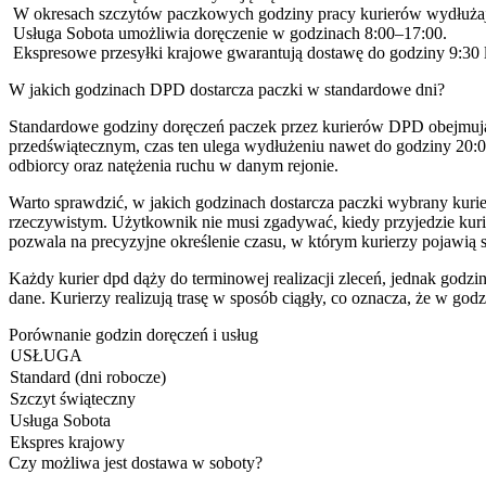
W okresach szczytów paczkowych godziny pracy kurierów wydłużają
Usługa Sobota umożliwia doręczenie w godzinach 8:00–17:00.
Ekspresowe przesyłki krajowe gwarantują dostawę do godziny 9:30 
W jakich godzinach DPD dostarcza paczki w standardowe dni?
Standardowe godziny doręczeń paczek przez kurierów DPD obejmują pr
przedświątecznym, czas ten ulega wydłużeniu nawet do godziny 20:00
odbiorcy oraz natężenia ruchu w danym rejonie.
Warto sprawdzić, w jakich godzinach dostarcza paczki wybrany kuri
rzeczywistym. Użytkownik nie musi zgadywać, kiedy przyjedzie kurie
pozwala na precyzyjne określenie czasu, w którym kurierzy pojawią
Każdy kurier dpd dąży do terminowej realizacji zleceń, jednak godzin
dane. Kurierzy realizują trasę w sposób ciągły, co oznacza, że w g
Porównanie godzin doręczeń i usług
USŁUGA
Standard (dni robocze)
Szczyt świąteczny
Usługa Sobota
Ekspres krajowy
Czy możliwa jest dostawa w soboty?