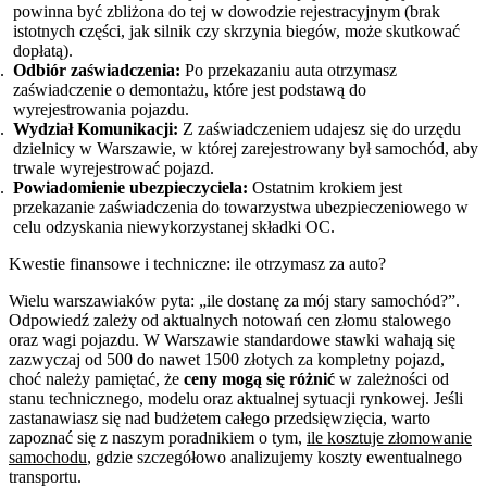
powinna być zbliżona do tej w dowodzie rejestracyjnym (brak
istotnych części, jak silnik czy skrzynia biegów, może skutkować
dopłatą).
Odbiór zaświadczenia:
Po przekazaniu auta otrzymasz
zaświadczenie o demontażu, które jest podstawą do
wyrejestrowania pojazdu.
Wydział Komunikacji:
Z zaświadczeniem udajesz się do urzędu
dzielnicy w Warszawie, w której zarejestrowany był samochód, aby
trwale wyrejestrować pojazd.
Powiadomienie ubezpieczyciela:
Ostatnim krokiem jest
przekazanie zaświadczenia do towarzystwa ubezpieczeniowego w
celu odzyskania niewykorzystanej składki OC.
Kwestie finansowe i techniczne: ile otrzymasz za auto?
Wielu warszawiaków pyta: „ile dostanę za mój stary samochód?”.
Odpowiedź zależy od aktualnych notowań cen złomu stalowego
oraz wagi pojazdu. W Warszawie standardowe stawki wahają się
zazwyczaj od 500 do nawet 1500 złotych za kompletny pojazd,
choć należy pamiętać, że
ceny mogą się różnić
w zależności od
stanu technicznego, modelu oraz aktualnej sytuacji rynkowej. Jeśli
zastanawiasz się nad budżetem całego przedsięwzięcia, warto
zapoznać się z naszym poradnikiem o tym,
ile kosztuje złomowanie
samochodu
, gdzie szczegółowo analizujemy koszty ewentualnego
transportu.