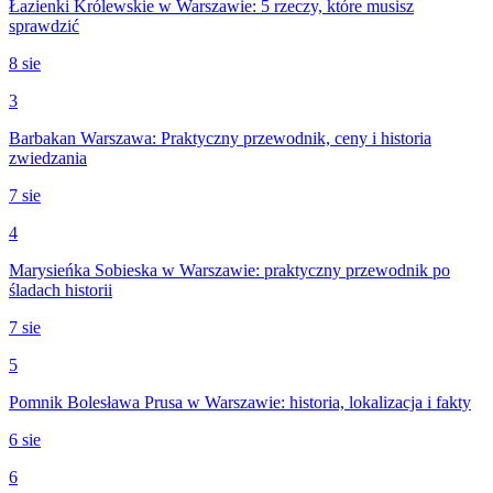
Łazienki Królewskie w Warszawie: 5 rzeczy, które musisz
sprawdzić
8 sie
3
Barbakan Warszawa: Praktyczny przewodnik, ceny i historia
zwiedzania
7 sie
4
Marysieńka Sobieska w Warszawie: praktyczny przewodnik po
śladach historii
7 sie
5
Pomnik Bolesława Prusa w Warszawie: historia, lokalizacja i fakty
6 sie
6