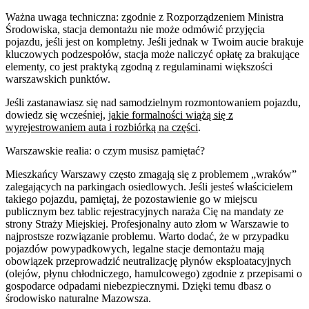
Ważna uwaga techniczna: zgodnie z Rozporządzeniem Ministra
Środowiska, stacja demontażu nie może odmówić przyjęcia
pojazdu, jeśli jest on kompletny. Jeśli jednak w Twoim aucie brakuje
kluczowych podzespołów, stacja może naliczyć opłatę za brakujące
elementy, co jest praktyką zgodną z regulaminami większości
warszawskich punktów.
Jeśli zastanawiasz się nad samodzielnym rozmontowaniem pojazdu,
dowiedz się wcześniej,
jakie formalności wiążą się z
wyrejestrowaniem auta i rozbiórką na części
.
Warszawskie realia: o czym musisz pamiętać?
Mieszkańcy Warszawy często zmagają się z problemem „wraków”
zalegających na parkingach osiedlowych. Jeśli jesteś właścicielem
takiego pojazdu, pamiętaj, że pozostawienie go w miejscu
publicznym bez tablic rejestracyjnych naraża Cię na mandaty ze
strony Straży Miejskiej. Profesjonalny auto złom w Warszawie to
najprostsze rozwiązanie problemu. Warto dodać, że w przypadku
pojazdów powypadkowych, legalne stacje demontażu mają
obowiązek przeprowadzić neutralizację płynów eksploatacyjnych
(olejów, płynu chłodniczego, hamulcowego) zgodnie z przepisami o
gospodarce odpadami niebezpiecznymi. Dzięki temu dbasz o
środowisko naturalne Mazowsza.