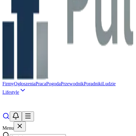
Firmy
Ogłoszenia
Praca
Pogoda
Przewodnik
Poradniki
Ludzie
Lifestyle
Menu