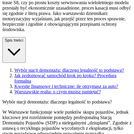
trasie S8, czy po prostu koszty serwisowania wieloletniego modelu
przestały być ekonomicznie uzasadnione, proces kasacji musi odbyć
się zgodnie z literą prawa. Jako warszawski dziennikarz
motoryzacyjny wyjaśniam, jak przejść przez ten proces sprawnie,
bezpiecznie i zgodnie z obowiązującymi przepisami ochrony
środowiska.
Spis treści
Wybór stacji demontażu: dlaczego legalność to podstawa?
Jak zezłomować samochód krok po kroku? Procedura
formalna
Kwestie finansowe i techniczne: ile otrzymasz za auto?
Warszawskie realia: o czym musisz pamiętać?
Wybór stacji demontażu: dlaczego legalność to podstawa?
W Warszawie funkcjonuje wiele punktów skupu pojazdów, jednak
kluczowe jest rozróżnienie pomiędzy profesjonalną Stacją
Demontażu Pojazdów (SDP) a nielegalnymi „dziuplami”. Zgodnie z
ustawą o recyklingu pojazdów wycofanych z eksploatacji, tylko
stacje posiadające odpowiednie zezwolenie marszałka