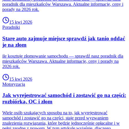
poradnik dla mieszkańców Warszawa. Aktualne informacje, ceny i
porady na 2026 rok.
15 kwi 2026
Poradniki
Stare auto zajmuje miejsce sprawdź jak tanio oddać
je na złom
ile kosztuje złomowanie samochodu — sprawdź nasz poradnik dla
mieszkańców Warszawa. Aktualne informacje, ceny i porady na
2026 rok.
15 kwi 2026
Motoryzacja
Jak wyrejestrować samochód i zostawić go na części:
rozbiórka, OC i złom
Wiele osób szukających sposobu na to, jak wyrejestrować
samochód i zostawić go na części, staje przed wyzwaniem
znalezienia rozwiązania, które będzie jednocześnie opłacalne i w
pełni zgodne z prawem. W tym artykule wyjaśnię, dlaczego