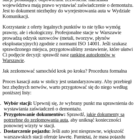
województwa mają prawo wystawiać zaświadczenie o demontażu.
Jest to dokument niezbędny do wyrejestrowania auta w Wydziale
Komunikacji.
Korzystanie z oferty legalnych punktów to nie tylko wymóg
prawny, ale i ekologiczny. Profesjonalne stacje w Warszawie
prowadzą odzysk surowców (metali, tworzyw, płynów
eksploatacyjnych) zgodnie z normami ISO 14001. Jeśli szukasz
sprawdzonego miejsca, przygotowaliśmy zestawienie, które ułatwi
Ci podjęcie decyzji: sprawdź nasz
ranking autozłomów w
Warszawie
.
Jak zezłomować samochód krok po kroku? Procedura formalna
Proces kasacji auta w stolicy jest ustandaryzowany. Aby przebiegł
bez zbędnych nerwów, warto przygotować się do niego według
poniższej listy:
Wybór stacji:
Upewnij się, że wybrany punkt ma uprawnienia do
wystawiania zaświadczeń o demontażu.
Przygotowanie dokumentów:
Sprawdź,
jakie dokumenty są
potrzebne do zezłomowania auta
, aby uniknąć konieczności
ponownej wizyty w stacji.
Dostarczenie pojazdu:
Jeśli auto jest niesprawne, większość
warszawskich stacji oferuje lawetę. Pamiętaj, że masa pojazdu