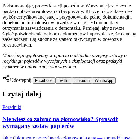
Podsumowując, proces kasacji pojazdu w Warszawie jest obecnie
bardzo dobrze uregulowany i bezpieczny. Kluczem do sukcesu jest
wybór certyfikowanej stacji, przygotowanie pełnej dokumentacji i
dopełnienie formalności w urzędzie w ciągu 30 dni od daty
otrzymania zaświadczenia o demontażu. Pamiętaj, aby zawsze
żądać potwierdzenia odbioru dokumentów i upewnić się, że dane na
zaświadczeniu są zgodne ze stanem faktycznym w dowodzie
rejestracyjnym.
Materiał przygotowany w oparciu o aktualne przepisy ustawy o
recyklingu pojazdów wycofanych z eksploatacji oraz praktyki
rynkowe w aglomeracji warszawskiej.
Udostępnij:
Facebook
Twitter
LinkedIn
WhatsApp
Czytaj dalej
Poradniki
Nie wiesz co zabrać na złomowisko? Sprawdź
wymagany zestaw papierów
jakie dokumenty potrzebne do złomowania auta — sprawdź nasz