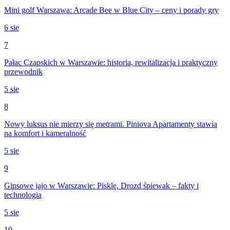
Mini golf Warszawa: Arcade Bee w Blue City – ceny i porady gry
6 sie
7
Pałac Czapskich w Warszawie: historia, rewitalizacja i praktyczny
przewodnik
5 sie
8
Nowy luksus nie mierzy się metrami. Piniova Apartamenty stawia
na komfort i kameralność
5 sie
9
Gipsowe jajo w Warszawie: Pisklę. Drozd śpiewak – fakty i
technologia
5 sie
10