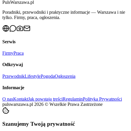
PulsWarszawa.pl
Poradniki, przewodniki i praktyczne informacje — Warszawa i nie
tylko. Firmy, praca, ogłoszenia.
Serwis
Firmy
Praca
Odkrywaj
Przewodnik
Lifestyle
Pogoda
Ogłoszenia
Informacje
O nas
Kontakt
Jak powstają treści
Regulamin
Polityka Prywatności
pulswarszawa.pl
2026
©
Wszelkie Prawa Zastrzeżone
Szanujemy Twoją prywatność