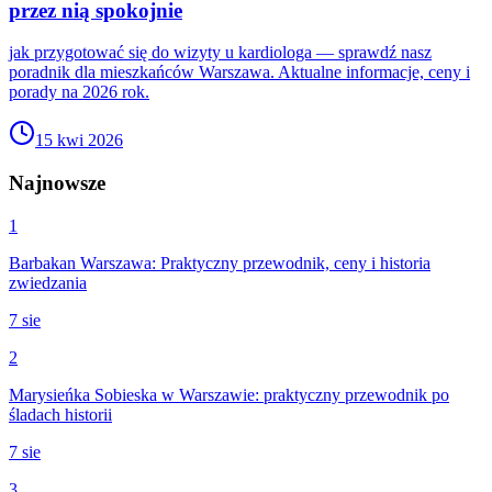
przez nią spokojnie
jak przygotować się do wizyty u kardiologa — sprawdź nasz
poradnik dla mieszkańców Warszawa. Aktualne informacje, ceny i
porady na 2026 rok.
15 kwi 2026
Najnowsze
1
Barbakan Warszawa: Praktyczny przewodnik, ceny i historia
zwiedzania
7 sie
2
Marysieńka Sobieska w Warszawie: praktyczny przewodnik po
śladach historii
7 sie
3