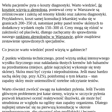
Wielu pacjentów pyta o koszty diagnostyki. Warto wiedzieć,
ile
kosztuje wizyta u alergologa
, ponieważ ceny w Warszawie są
zróżnicowane i zależą od renomy kliniki oraz zakresu diagnostyki.
Przykładowo, koszt samej konsultacji lekarskiej waha się w
granicach 200–350 zł, natomiast pełny panel testów skórnych to
dodatkowy wydatek rzędu 150–300 zł. Ceny mogą się różnić w
zależności od placówki, dlatego zachęcamy do sprawdzenia
naszego
rankingu alergologów w Warszawie
, gdzie znajdziesz
zestawienie sprawdzonych specjalistów.
Co jeszcze warto wiedzieć przed wizytą w gabinecie?
Z punktu widzenia technicznego, przed wizytą unikaj intensywnego
wysiłku fizycznego oraz nakładania tłustych kremów lub balsamów
na przedramiona (miejsce, gdzie najczęściej wykonuje się testy
skórne). Skóra musi być czysta i niepodrażniona. Jeśli masz bardzo
suchą skórę (np. przy AZS), poinformuj o tym lekarza – stan
zapalny skóry może uniemożliwić rzetelne odczytanie testów.
Warto również zwrócić uwagę na kalendarz pylenia. Jeśli Twoim
głównym problemem jest katar sienny, wizyta w szczycie pylenia
pozwoli lekarzowi ocenić reaktywność śluzówki, ale może być
utrudniona ze względu na ogólny stan zapalny organizmu. Dlatego
najlepiej umawiać się na pierwszą konsultację w okresie
przedsezonowym, aby stworzyć plan profilaktyki i leczenia