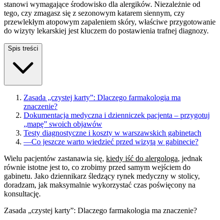
stanowi wymagające środowisko dla alergików. Niezależnie od
tego, czy zmagasz się z sezonowym katarem siennym, czy
przewlekłym atopowym zapaleniem skóry, właściwe przygotowanie
do wizyty lekarskiej jest kluczem do postawienia trafnej diagnozy.
Spis treści
Zasada „czystej karty”: Dlaczego farmakologia ma
znaczenie?
Dokumentacja medyczna i dzienniczek pacjenta – przygotuj
„mapę” swoich objawów
Testy diagnostyczne i koszty w warszawskich gabinetach
—
Co jeszcze warto wiedzieć przed wizytą w gabinecie?
Wielu pacjentów zastanawia się,
kiedy iść do alergologa
, jednak
równie istotne jest to, co zrobimy przed samym wejściem do
gabinetu. Jako dziennikarz śledzący rynek medyczny w stolicy,
doradzam, jak maksymalnie wykorzystać czas poświęcony na
konsultację.
Zasada „czystej karty”: Dlaczego farmakologia ma znaczenie?