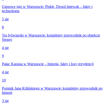
Gipsowe jajo w Warszawie: Pisklę. Drozd śpiewak – fakty i
technologia
5 sie
8
Tor łyżwiarski w Warszawie: kompletny przewodnik po obiekcie
Stegny
4 sie
9
Pałac Karasia w Warszawie – historia, fakty i losy rezydencji
4 sie
10
Pomnik Jana Kilińskiego w Warszawie: kompletny przewodnik po
historii
3 sie