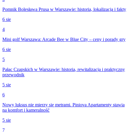
Pomnik Bolesława Prusa w Warszawie: historia, lokalizacja i fakty
6 sie
4
Mini golf Warszawa: Arcade Bee w Blue City – ceny i porady gry
6 sie
5
Pałac Czapskich w Warszawie: historia, rewitalizacja i praktyczny
przewodnik
5 sie
6
Nowy luksus nie mierzy się metrami. Piniova Apartamenty stawia
na komfort i kameralność
5 sie
7