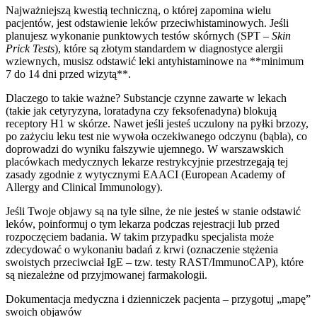
Najważniejszą kwestią techniczną, o której zapomina wielu
pacjentów, jest odstawienie leków przeciwhistaminowych. Jeśli
planujesz wykonanie punktowych testów skórnych (SPT –
Skin
Prick Tests
), które są złotym standardem w diagnostyce alergii
wziewnych, musisz odstawić leki antyhistaminowe na **minimum
7 do 14 dni przed wizytą**.
Dlaczego to takie ważne? Substancje czynne zawarte w lekach
(takie jak cetyryzyna, loratadyna czy feksofenadyna) blokują
receptory H1 w skórze. Nawet jeśli jesteś uczulony na pyłki brzozy,
po zażyciu leku test nie wywoła oczekiwanego odczynu (bąbla), co
doprowadzi do wyniku fałszywie ujemnego. W warszawskich
placówkach medycznych lekarze restrykcyjnie przestrzegają tej
zasady zgodnie z wytycznymi EAACI (European Academy of
Allergy and Clinical Immunology).
Jeśli Twoje objawy są na tyle silne, że nie jesteś w stanie odstawić
leków, poinformuj o tym lekarza podczas rejestracji lub przed
rozpoczęciem badania. W takim przypadku specjalista może
zdecydować o wykonaniu badań z krwi (oznaczenie stężenia
swoistych przeciwciał IgE – tzw. testy RAST/ImmunoCAP), które
są niezależne od przyjmowanej farmakologii.
Dokumentacja medyczna i dzienniczek pacjenta – przygotuj „mapę”
swoich objawów