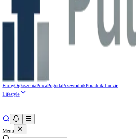
Firmy
Ogłoszenia
Praca
Pogoda
Przewodnik
Poradniki
Ludzie
Lifestyle
Menu