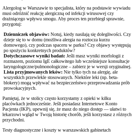
Alergolog w Warszawie to specjalista, który na podstawie wywiadu
musi odróżnić reakcję alergiczną od infekcji wirusowej czy
drażniącego wpływu smogu. Aby proces ten przebiegł sprawnie,
przygotuj:
Dzienniczek objawów:
Notuj, kiedy nasilają się dolegliwości. Czy
dzieje się to w domu (możliwa alergia na roztocza kurzu
domowego), czy podczas spaceru w parku? Czy objawy występują
po spożyciu konkretnych produktów?
Dotychczasowe wyniki badań:
Jeśli masz wyniki morfologii z
rozmazem, poziomu IgE całkowitego lub wcześniejsze konsultacje
laryngologiczne/pulmonologiczne – zabierz je w wersji oryginalnej.
Lista przyjmowanych leków:
Nie tylko tych na alergię, ale
wszystkich przewlekle stosowanych. Niektóre leki (np. beta-
blokery) mogą wpływać na bezpieczeństwo przeprowadzania prób
prowokacyjnych.
Pamiętaj, że w stolicy często korzystamy z opieki w kilku
placówkach jednocześnie. Jeśli posiadasz Internetowe Konto
Pacjenta (IKP), upewnij się, że masz do niego dostęp — ułatwi to
lekarzowi wgląd w Twoją historię chorób, jeśli korzystasz z różnych
przychodni.
Testy diagnostyczne i koszty w warszawskich gabinetach