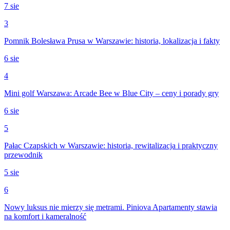
7 sie
3
Pomnik Bolesława Prusa w Warszawie: historia, lokalizacja i fakty
6 sie
4
Mini golf Warszawa: Arcade Bee w Blue City – ceny i porady gry
6 sie
5
Pałac Czapskich w Warszawie: historia, rewitalizacja i praktyczny
przewodnik
5 sie
6
Nowy luksus nie mierzy się metrami. Piniova Apartamenty stawia
na komfort i kameralność