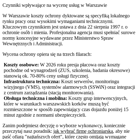
Czynniki wpływające na wycenę usług w Warszawie
W Warszawie koszty ochrony dyktowane są specyfiką lokalnego
rynku pracy oraz wysokimi wymaganiami technicznymi.
Kluczowym czynnikiem jest ustawa z dnia 22 sierpnia 1997 r. o
ochronie osób i mienia. Profesjonalna agencja musi spełniać surowe
normy koncesyjne wydawane przez Ministerstwo Spraw
Wewnętrznych i Administracji.
Wycena ochrony opiera się na trzech filarach:
Koszty osobowe:
W 2026 roku presja płacowa oraz koszty
pochodne od wynagrodzeń (ZUS, szkolenia, badania okresowe)
stanowią ok. 70-80% ceny usługi fizycznej.
Infrastruktura techniczna:
Koszt serwerów, monitoringu
wizyjnego (VMS), systemów alarmowych (SSWiN) oraz integracji
z centrum zarządzania (stacją monitorowania).
Obsługa techniczna i mobilna:
Koszty grup interwencyjnych,
które w warunkach warszawskich korków muszą być
rozmieszczone w sposób zapewniający czas dojazdu poniżej 15
minut zgodnie z normami ubezpieczycieli.
Zanim podejmiesz decyzję o wyborze wykonawcy, koniecznie
przeczytaj nasz poradnik:
jak wybrać firmę ochroniarską
, aby nie
paść ofiarą "najtańszych ofert", które często omijają wymagane