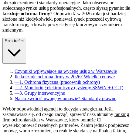
ubezpieczeniowe i standardy operacyjne. Jako obserwator
stołecznego rynku usług profesjonalnych, często słyszę pytanie:
ile
kosztuje ochrona firmy
? Odpowiedź w 2026 roku jest bardziej
złożona niż kiedykolwiek, ponieważ rynek przeszedł cyfrową
transformację, a koszty pracy stały się kluczowym czynnikiem
zmiennym.
Spis treści
Czynniki wpływające na wycenę usług w Warszawie
Ile kosztuje ochrona firmy w 2026? Widełki cenowe
—
1. Ochrona fizyczna (pracownik ochrony)
—
2. Monitoring elektroniczny (systemy SSWiN + CCT)
—
3. Grupy interwencyjne
Na co zwrócić uwagę w umowie? Standardy prawne
Wybór odpowiedniej agencji to decyzja strategiczna. Jeśli
zastanawiasz się, od czego zacząć, sprawdź nasz aktualny
ranking
firm ochroniarskich w Warszawie
, który pomoże Ci
wyselekcjonować rzetelnych partnerów. Zanim jednak podpiszesz
umowę, warto zrozumieć, co realnie składa się na finalną fakturę.