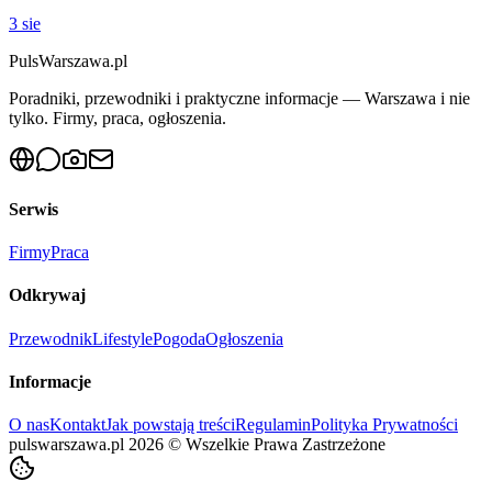
3 sie
PulsWarszawa.pl
Poradniki, przewodniki i praktyczne informacje — Warszawa i nie
tylko. Firmy, praca, ogłoszenia.
Serwis
Firmy
Praca
Odkrywaj
Przewodnik
Lifestyle
Pogoda
Ogłoszenia
Informacje
O nas
Kontakt
Jak powstają treści
Regulamin
Polityka Prywatności
pulswarszawa.pl
2026
©
Wszelkie Prawa Zastrzeżone