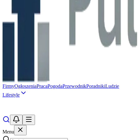
Firmy
Ogłoszenia
Praca
Pogoda
Przewodnik
Poradniki
Ludzie
Lifestyle
Menu