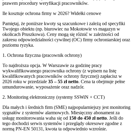
prawem procedury weryfikacji pracowników.
Ile kosztuje ochrona firmy w 2026? Widełki cenowe
Pamiętaj, że poniższe kwoty są szacunkowe i zależą od specyfiki
Twojego obiektu (np. biurowiec na Mokotowie vs magazyn w
okolicach Pruszkowa). Ceny mogą się różnić w zależności od
zakresu odpowiedzialności cywilnej (OC) firmy ochroniarskiej oraz
poziomu ryzyka.
1. Ochrona fizyczna (pracownik ochrony)
To najdroższa opcja. W Warszawie za godzinę pracy
wykwalifikowanego pracownika ochrony (z wpisem na listę
kwalifikowanych pracowników ochrony fizycznej) zapłacisz w
2026 roku w przedziale
35 – 55 zł netto
. Cena ta obejmuje pełne
umundurowanie, wyposażenie oraz nadzór.
2. Monitoring elektroniczny (systemy SSWiN + CCT)
Dla małych i średnich firm (SME) najpopularniejszy jest monitoring
sygnałów z systemów alarmowych. Miesięczny abonament za
usługę monitorowania waha się od
150 do 450 zł netto
. Jeśli do
tego dochodzi serwis systemów i przeglądy okresowe zgodne z
normą PN-EN 50131, kwota ta odpowiednio wzrośnie.