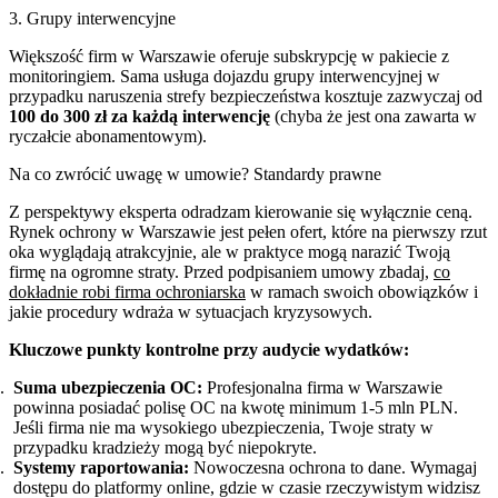
3. Grupy interwencyjne
Większość firm w Warszawie oferuje subskrypcję w pakiecie z
monitoringiem. Sama usługa dojazdu grupy interwencyjnej w
przypadku naruszenia strefy bezpieczeństwa kosztuje zazwyczaj od
100 do 300 zł za każdą interwencję
(chyba że jest ona zawarta w
ryczałcie abonamentowym).
Na co zwrócić uwagę w umowie? Standardy prawne
Z perspektywy eksperta odradzam kierowanie się wyłącznie ceną.
Rynek ochrony w Warszawie jest pełen ofert, które na pierwszy rzut
oka wyglądają atrakcyjnie, ale w praktyce mogą narazić Twoją
firmę na ogromne straty. Przed podpisaniem umowy zbadaj,
co
dokładnie robi firma ochroniarska
w ramach swoich obowiązków i
jakie procedury wdraża w sytuacjach kryzysowych.
Kluczowe punkty kontrolne przy audycie wydatków:
Suma ubezpieczenia OC:
Profesjonalna firma w Warszawie
powinna posiadać polisę OC na kwotę minimum 1-5 mln PLN.
Jeśli firma nie ma wysokiego ubezpieczenia, Twoje straty w
przypadku kradzieży mogą być niepokryte.
Systemy raportowania:
Nowoczesna ochrona to dane. Wymagaj
dostępu do platformy online, gdzie w czasie rzeczywistym widzisz