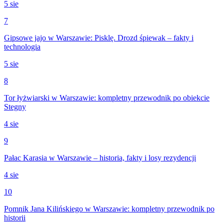
5 sie
7
Gipsowe jajo w Warszawie: Pisklę. Drozd śpiewak – fakty i
technologia
5 sie
8
Tor łyżwiarski w Warszawie: kompletny przewodnik po obiekcie
Stegny
4 sie
9
Pałac Karasia w Warszawie – historia, fakty i losy rezydencji
4 sie
10
Pomnik Jana Kilińskiego w Warszawie: kompletny przewodnik po
historii