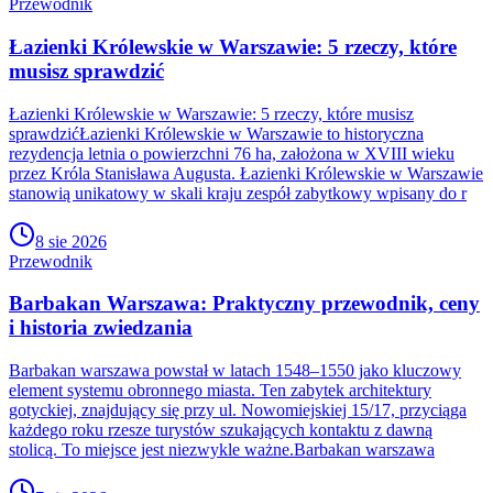
Przewodnik
Łazienki Królewskie w Warszawie: 5 rzeczy, które
musisz sprawdzić
Łazienki Królewskie w Warszawie: 5 rzeczy, które musisz
sprawdzićŁazienki Królewskie w Warszawie to historyczna
rezydencja letnia o powierzchni 76 ha, założona w XVIII wieku
przez Króla Stanisława Augusta. Łazienki Królewskie w Warszawie
stanowią unikatowy w skali kraju zespół zabytkowy wpisany do r
8 sie 2026
Przewodnik
Barbakan Warszawa: Praktyczny przewodnik, ceny
i historia zwiedzania
Barbakan warszawa powstał w latach 1548–1550 jako kluczowy
element systemu obronnego miasta. Ten zabytek architektury
gotyckiej, znajdujący się przy ul. Nowomiejskiej 15/17, przyciąga
każdego roku rzesze turystów szukających kontaktu z dawną
stolicą. To miejsce jest niezwykle ważne.Barbakan warszawa