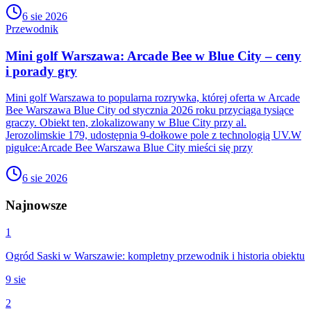
6 sie 2026
Przewodnik
Mini golf Warszawa: Arcade Bee w Blue City – ceny
i porady gry
Mini golf Warszawa to popularna rozrywka, której oferta w Arcade
Bee Warszawa Blue City od stycznia 2026 roku przyciąga tysiące
graczy. Obiekt ten, zlokalizowany w Blue City przy al.
Jerozolimskie 179, udostępnia 9-dołkowe pole z technologią UV.W
pigułce:Arcade Bee Warszawa Blue City mieści się przy
6 sie 2026
Najnowsze
1
Ogród Saski w Warszawie: kompletny przewodnik i historia obiektu
9 sie
2