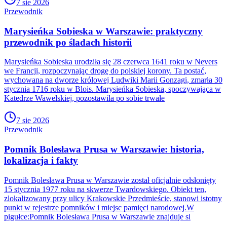
7 sie 2026
Przewodnik
Marysieńka Sobieska w Warszawie: praktyczny
przewodnik po śladach historii
Marysieńka Sobieska urodziła się 28 czerwca 1641 roku w Nevers
we Francji, rozpoczynając drogę do polskiej korony. Ta postać,
wychowana na dworze królowej Ludwiki Marii Gonzagi, zmarła 30
stycznia 1716 roku w Blois. Marysieńka Sobieska, spoczywająca w
Katedrze Wawelskiej, pozostawiła po sobie trwałe
7 sie 2026
Przewodnik
Pomnik Bolesława Prusa w Warszawie: historia,
lokalizacja i fakty
Pomnik Bolesława Prusa w Warszawie został oficjalnie odsłonięty
15 stycznia 1977 roku na skwerze Twardowskiego. Obiekt ten,
zlokalizowany przy ulicy Krakowskie Przedmieście, stanowi istotny
punkt w rejestrze pomników i miejsc pamięci narodowej.W
pigułce:Pomnik Bolesława Prusa w Warszawie znajduje si