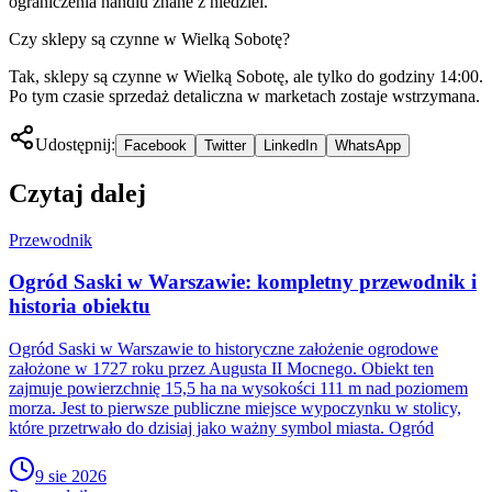
ograniczenia handlu znane z niedziel.
Czy sklepy są czynne w Wielką Sobotę?
Tak, sklepy są czynne w Wielką Sobotę, ale tylko do godziny 14:00.
Po tym czasie sprzedaż detaliczna w marketach zostaje wstrzymana.
Udostępnij:
Facebook
Twitter
LinkedIn
WhatsApp
Czytaj dalej
Przewodnik
Ogród Saski w Warszawie: kompletny przewodnik i
historia obiektu
Ogród Saski w Warszawie to historyczne założenie ogrodowe
założone w 1727 roku przez Augusta II Mocnego. Obiekt ten
zajmuje powierzchnię 15,5 ha na wysokości 111 m nad poziomem
morza. Jest to pierwsze publiczne miejsce wypoczynku w stolicy,
które przetrwało do dzisiaj jako ważny symbol miasta. Ogród
9 sie 2026