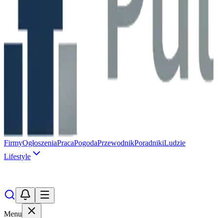
Firmy
Ogłoszenia
Praca
Pogoda
Przewodnik
Poradniki
Ludzie
Lifestyle
Menu