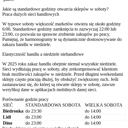
Jakie są standardowe godziny otwarcia sklepów w soboty?
Praca dużych sieci handlowych
W typowe soboty większość marketów otwiera się około godziny
6:00. Standardowe godziny zamknięcia to zazwyczaj 22:00 lub
23:00, co pozwala na sprawne zrobienie zakupów po pracy.
Pamiętaj, że harmonogramy te są dynamicznie dostosowywane do
zakazu handlu w niedziele.
Elastyczność handlu a niedziele niehandlowe
W 2025 roku zakaz handlu obejmie niemal wszystkie niedziele.
Sieci wydłużają pracę w soboty, aby zrekompensować klientom
brak możliwości zakupów w niedziele. Przed długimi weekendami
sklepy często pracują dłużej, by obsłużyć zwiększony ruch. Jeśli
zastanawiasz się, do której są otwarte sklepy w sobotę, zawsze
weryfikuj dane w aplikacjach mobilnych danej sieci.
Porównanie godzin pracy
SIEĆ
STANDARDOWA SOBOTA
WIELKA SOBOTA
Biedronka
do 23:30
do 14:00
Lidl
do 23:00
do 14:00
Dino
do 23:00
do 14:00