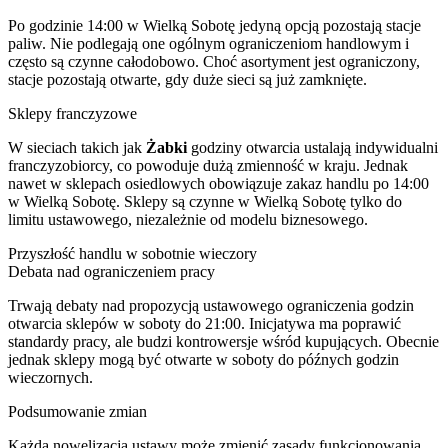
Po godzinie 14:00 w Wielką Sobotę jedyną opcją pozostają stacje
paliw. Nie podlegają one ogólnym ograniczeniom handlowym i
często są czynne całodobowo. Choć asortyment jest ograniczony,
stacje pozostają otwarte, gdy duże sieci są już zamknięte.
Sklepy franczyzowe
W sieciach takich jak
Żabki
godziny otwarcia ustalają indywidualni
franczyzobiorcy, co powoduje dużą zmienność w kraju. Jednak
nawet w sklepach osiedlowych obowiązuje zakaz handlu po 14:00
w Wielką Sobotę. Sklepy są czynne w Wielką Sobotę tylko do
limitu ustawowego, niezależnie od modelu biznesowego.
Przyszłość handlu w sobotnie wieczory
Debata nad ograniczeniem pracy
Trwają debaty nad propozycją ustawowego ograniczenia godzin
otwarcia sklepów w soboty do 21:00. Inicjatywa ma poprawić
standardy pracy, ale budzi kontrowersje wśród kupujących. Obecnie
jednak sklepy mogą być otwarte w soboty do późnych godzin
wieczornych.
Podsumowanie zmian
Każda nowelizacja ustawy może zmienić zasady funkcjonowania