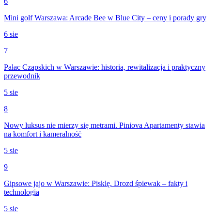
6
Mini golf Warszawa: Arcade Bee w Blue City – ceny i porady gry
6 sie
7
Pałac Czapskich w Warszawie: historia, rewitalizacja i praktyczny
przewodnik
5 sie
8
Nowy luksus nie mierzy się metrami. Piniova Apartamenty stawia
na komfort i kameralność
5 sie
9
Gipsowe jajo w Warszawie: Pisklę. Drozd śpiewak – fakty i
technologia
5 sie