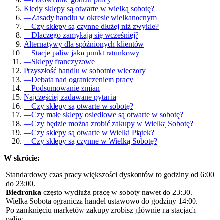
Kiedy sklepy są otwarte w wielką sobotę?
—
Zasady handlu w okresie wielkanocnym
—
Czy sklepy są czynne dłużej niż zwykle?
—
Dlaczego zamykają się wcześniej?
Alternatywy dla spóźnionych klientów
—
Stacje paliw jako punkt ratunkowy
—
Sklepy franczyzowe
Przyszłość handlu w sobotnie wieczory
—
Debata nad ograniczeniem pracy
—
Podsumowanie zmian
Najczęściej zadawane pytania
—
Czy sklepy są otwarte w sobotę?
—
Czy małe sklepy osiedlowe są otwarte w sobotę?
—
Czy będzie można zrobić zakupy w Wielką Sobotę?
—
Czy sklepy są otwarte w Wielki Piątek?
—
Czy sklepy są czynne w Wielką Sobotę?
W skrócie:
Standardowy czas pracy większości dyskontów to godziny od 6:00
do 23:00.
Biedronka
często wydłuża pracę w soboty nawet do 23:30.
Wielka Sobota ogranicza handel ustawowo do godziny 14:00.
Po zamknięciu marketów zakupy zrobisz głównie na stacjach
paliw.