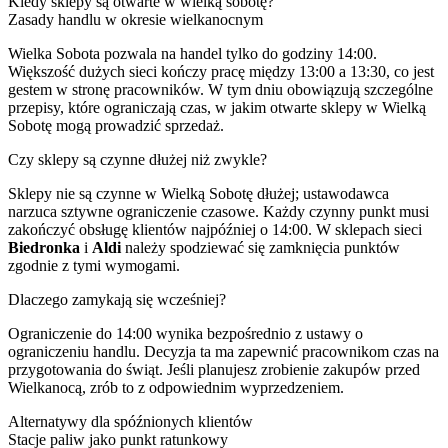
Kiedy sklepy są otwarte w wielką sobotę?
Zasady handlu w okresie wielkanocnym
Wielka Sobota pozwala na handel tylko do godziny 14:00.
Większość dużych sieci kończy pracę między 13:00 a 13:30, co jest
gestem w stronę pracowników. W tym dniu obowiązują szczególne
przepisy, które ograniczają czas, w jakim otwarte sklepy w Wielką
Sobotę mogą prowadzić sprzedaż.
Czy sklepy są czynne dłużej niż zwykle?
Sklepy nie są czynne w Wielką Sobotę dłużej; ustawodawca
narzuca sztywne ograniczenie czasowe. Każdy czynny punkt musi
zakończyć obsługę klientów najpóźniej o 14:00. W sklepach sieci
Biedronka
i
Aldi
należy spodziewać się zamknięcia punktów
zgodnie z tymi wymogami.
Dlaczego zamykają się wcześniej?
Ograniczenie do 14:00 wynika bezpośrednio z ustawy o
ograniczeniu handlu. Decyzja ta ma zapewnić pracownikom czas na
przygotowania do świąt. Jeśli planujesz zrobienie zakupów przed
Wielkanocą, zrób to z odpowiednim wyprzedzeniem.
Alternatywy dla spóźnionych klientów
Stacje paliw jako punkt ratunkowy