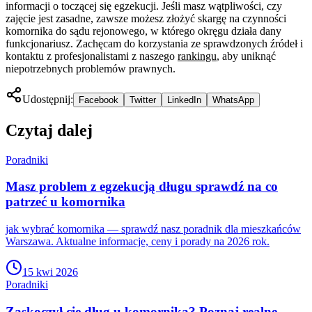
informacji o toczącej się egzekucji. Jeśli masz wątpliwości, czy
zajęcie jest zasadne, zawsze możesz złożyć skargę na czynności
komornika do sądu rejonowego, w którego okręgu działa dany
funkcjonariusz. Zachęcam do korzystania ze sprawdzonych źródeł i
kontaktu z profesjonalistami z naszego
rankingu
, aby uniknąć
niepotrzebnych problemów prawnych.
Udostępnij:
Facebook
Twitter
LinkedIn
WhatsApp
Czytaj dalej
Poradniki
Masz problem z egzekucją długu sprawdź na co
patrzeć u komornika
jak wybrać komornika — sprawdź nasz poradnik dla mieszkańców
Warszawa. Aktualne informacje, ceny i porady na 2026 rok.
15 kwi 2026
Poradniki
Zaskoczył cię dług u komornika? Poznaj realne