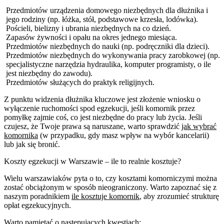
Przedmiotów urządzenia domowego niezbędnych dla dłużnika i
jego rodziny (np. łóżka, stół, podstawowe krzesła, lodówka).
Pościeli, bielizny i ubrania niezbędnych na co dzień.
Zapasów żywności i opału na okres jednego miesiąca.
Przedmiotów niezbędnych do nauki (np. podręczniki dla dzieci).
Przedmiotów niezbędnych do wykonywania pracy zarobkowej (np.
specjalistyczne narzędzia hydraulika, komputer programisty, o ile
jest niezbędny do zawodu).
Przedmiotów służących do praktyk religijnych.
Z punktu widzenia dłużnika kluczowe jest złożenie wniosku o
wyłączenie ruchomości spod egzekucji, jeśli komornik przez
pomyłkę zajmie coś, co jest niezbędne do pracy lub życia. Jeśli
czujesz, że Twoje prawa są naruszane, warto sprawdzić
jak wybrać
komornika
(w przypadku, gdy masz wpływ na wybór kancelarii)
lub jak się bronić.
Koszty egzekucji w Warszawie – ile to realnie kosztuje?
Wielu warszawiaków pyta o to, czy kosztami komorniczymi można
zostać obciążonym w sposób nieograniczony. Warto zapoznać się z
naszym poradnikiem
ile kosztuje komornik
, aby zrozumieć strukturę
opłat egzekucyjnych.
Warto pamiętać o następujących kwestiach: