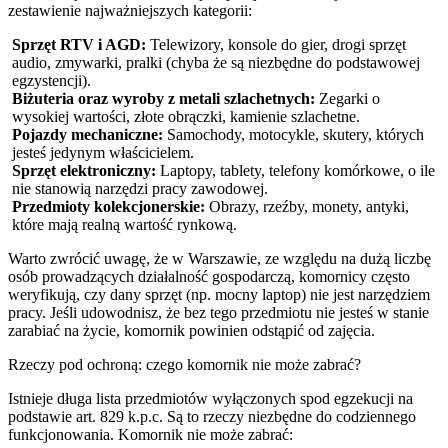
zestawienie najważniejszych kategorii:
Sprzęt RTV i AGD:
Telewizory, konsole do gier, drogi sprzęt
audio, zmywarki, pralki (chyba że są niezbędne do podstawowej
egzystencji).
Biżuteria oraz wyroby z metali szlachetnych:
Zegarki o
wysokiej wartości, złote obrączki, kamienie szlachetne.
Pojazdy mechaniczne:
Samochody, motocykle, skutery, których
jesteś jedynym właścicielem.
Sprzęt elektroniczny:
Laptopy, tablety, telefony komórkowe, o ile
nie stanowią narzędzi pracy zawodowej.
Przedmioty kolekcjonerskie:
Obrazy, rzeźby, monety, antyki,
które mają realną wartość rynkową.
Warto zwrócić uwagę, że w Warszawie, ze względu na dużą liczbę
osób prowadzących działalność gospodarczą, komornicy często
weryfikują, czy dany sprzęt (np. mocny laptop) nie jest narzędziem
pracy. Jeśli udowodnisz, że bez tego przedmiotu nie jesteś w stanie
zarabiać na życie, komornik powinien odstąpić od zajęcia.
Rzeczy pod ochroną: czego komornik nie może zabrać?
Istnieje długa lista przedmiotów wyłączonych spod egzekucji na
podstawie art. 829 k.p.c. Są to rzeczy niezbędne do codziennego
funkcjonowania. Komornik nie może zabrać: