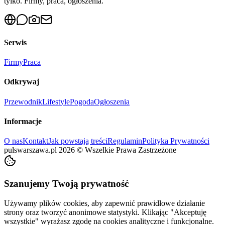
tylko. Firmy, praca, ogłoszenia.
Serwis
Firmy
Praca
Odkrywaj
Przewodnik
Lifestyle
Pogoda
Ogłoszenia
Informacje
O nas
Kontakt
Jak powstają treści
Regulamin
Polityka Prywatności
pulswarszawa.pl
2026
©
Wszelkie Prawa Zastrzeżone
Szanujemy Twoją prywatność
Używamy plików cookies, aby zapewnić prawidłowe działanie
strony oraz tworzyć anonimowe statystyki. Klikając "Akceptuję
wszystkie" wyrażasz zgodę na cookies analityczne i funkcjonalne.