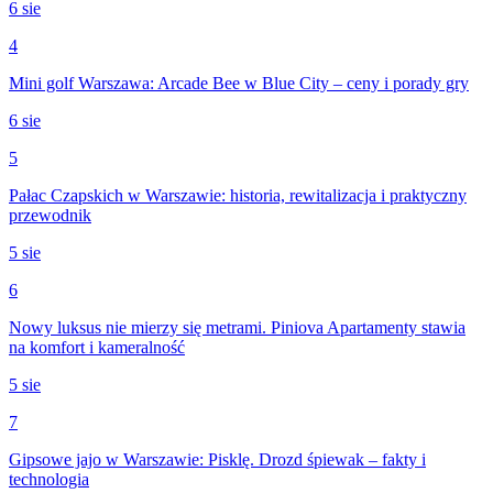
6 sie
4
Mini golf Warszawa: Arcade Bee w Blue City – ceny i porady gry
6 sie
5
Pałac Czapskich w Warszawie: historia, rewitalizacja i praktyczny
przewodnik
5 sie
6
Nowy luksus nie mierzy się metrami. Piniova Apartamenty stawia
na komfort i kameralność
5 sie
7
Gipsowe jajo w Warszawie: Pisklę. Drozd śpiewak – fakty i
technologia