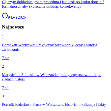
Ci, czym dokładnie jest ta procedura i jak krok po kroku dopełnić
formalności, aby skutecznie uniknąć konsekwencji
9 kwi 2026
Najnowsze
1
Barbakan Warszawa: Praktyczny przewodnik, ceny i historia
zwiedzania
7 sie
2
Marysieńka Sobieska w Warszawie: praktyczny przewodnik po
śladach historii
7 sie
3
Pomnik Bolesława Prusa w Warszawie: historia, lokalizacja i fakty