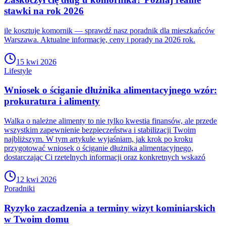
stawki na rok 2026
ile kosztuje komornik — sprawdź nasz poradnik dla mieszkańców
Warszawa. Aktualne informacje, ceny i porady na 2026 rok.
15 kwi 2026
Lifestyle
Wniosek o ściganie dłużnika alimentacyjnego wzór:
prokuratura i alimenty
Walka o należne alimenty to nie tylko kwestia finansów, ale przede
wszystkim zapewnienie bezpieczeństwa i stabilizacji Twoim
najbliższym. W tym artykule wyjaśniam, jak krok po kroku
przygotować wniosek o ściganie dłużnika alimentacyjnego,
dostarczając Ci rzetelnych informacji oraz konkretnych wskazó
12 kwi 2026
Poradniki
Ryzyko zaczadzenia a terminy wizyt kominiarskich
w Twoim domu