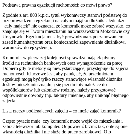
Podstawa prawna egzekucji ruchomości: co mówi prawo?
Zgodnie z art. 803 k.p.c., tytuł wykonawczy stanowi podstawę do
przeprowadzenia egzekucji na całym majątku dłużnika. Jednakże
„cały majątek” nie oznacza, że komornik może zabrać wszystko, co
znajduje się w Twoim mieszkaniu na warszawskim Mokotowie czy
Ursynowie. Egzekucja musi być prowadzona z poszanowaniem
zasad humanitaryzmu oraz konieczności zapewnienia dłużnikowi
warunków do egzystencji.
Komornik w pierwszej kolejności sprawdza majątek płynny —
środki na rachunkach bankowych oraz wynagrodzenie za pracę.
Dopiero gdy te metody są niewystarczające, przystępuje do zajęcia
ruchomości. Kluczowe jest, aby pamiętać, że przedmiotem
egzekucji mogą być tylko rzeczy stanowiące własność dłużnika.
Jeśli w mieszkaniu znajdują się przedmioty należące do
współlokatorów lub członków rodziny, należy przygotować
odpowiednie dowody (np. faktury imienne), aby uniknąć błędnego
zajęcia.
Lista rzeczy podlegających zajęciu – co może zająć komornik?
Często pytacie mnie, czy komornik może wejść do mieszkania i
zabrać telewizor lub komputer. Odpowiedź brzmi: tak, o ile są one
własnością dłużnika i nie służą do pracy zarobkowej. Oto