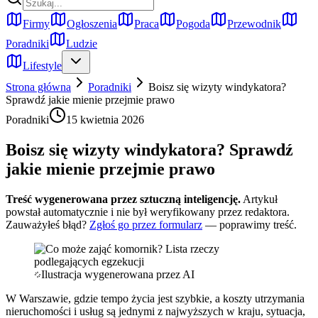
Firmy
Ogłoszenia
Praca
Pogoda
Przewodnik
Poradniki
Ludzie
Lifestyle
Strona główna
Poradniki
Boisz się wizyty windykatora?
Sprawdź jakie mienie przejmie prawo
Poradniki
15 kwietnia 2026
Boisz się wizyty windykatora? Sprawdź
jakie mienie przejmie prawo
Treść wygenerowana przez sztuczną inteligencję.
Artykuł
powstał automatycznie i nie był weryfikowany przez redaktora.
Zauważyłeś błąd?
Zgłoś go przez formularz
— poprawimy treść.
Ilustracja wygenerowana przez AI
W Warszawie, gdzie tempo życia jest szybkie, a koszty utrzymania
nieruchomości i usług są jednymi z najwyższych w kraju, sytuacja,