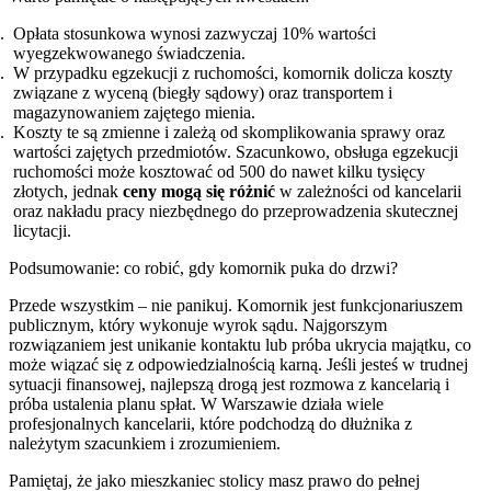
Opłata stosunkowa wynosi zazwyczaj 10% wartości
wyegzekwowanego świadczenia.
W przypadku egzekucji z ruchomości, komornik dolicza koszty
związane z wyceną (biegły sądowy) oraz transportem i
magazynowaniem zajętego mienia.
Koszty te są zmienne i zależą od skomplikowania sprawy oraz
wartości zajętych przedmiotów. Szacunkowo, obsługa egzekucji
ruchomości może kosztować od 500 do nawet kilku tysięcy
złotych, jednak
ceny mogą się różnić
w zależności od kancelarii
oraz nakładu pracy niezbędnego do przeprowadzenia skutecznej
licytacji.
Podsumowanie: co robić, gdy komornik puka do drzwi?
Przede wszystkim – nie panikuj. Komornik jest funkcjonariuszem
publicznym, który wykonuje wyrok sądu. Najgorszym
rozwiązaniem jest unikanie kontaktu lub próba ukrycia majątku, co
może wiązać się z odpowiedzialnością karną. Jeśli jesteś w trudnej
sytuacji finansowej, najlepszą drogą jest rozmowa z kancelarią i
próba ustalenia planu spłat. W Warszawie działa wiele
profesjonalnych kancelarii, które podchodzą do dłużnika z
należytym szacunkiem i zrozumieniem.
Pamiętaj, że jako mieszkaniec stolicy masz prawo do pełnej