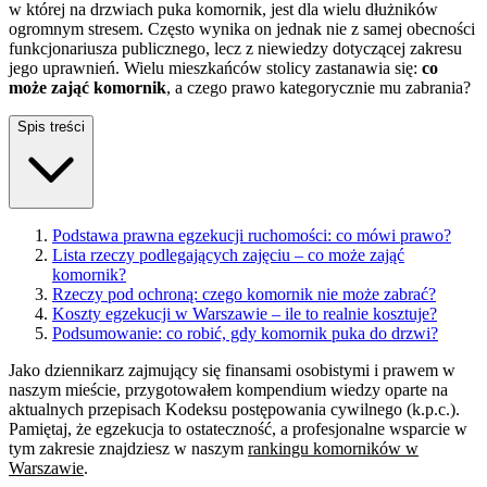
w której na drzwiach puka komornik, jest dla wielu dłużników
ogromnym stresem. Często wynika on jednak nie z samej obecności
funkcjonariusza publicznego, lecz z niewiedzy dotyczącej zakresu
jego uprawnień. Wielu mieszkańców stolicy zastanawia się:
co
może zająć komornik
, a czego prawo kategorycznie mu zabrania?
Spis treści
Podstawa prawna egzekucji ruchomości: co mówi prawo?
Lista rzeczy podlegających zajęciu – co może zająć
komornik?
Rzeczy pod ochroną: czego komornik nie może zabrać?
Koszty egzekucji w Warszawie – ile to realnie kosztuje?
Podsumowanie: co robić, gdy komornik puka do drzwi?
Jako dziennikarz zajmujący się finansami osobistymi i prawem w
naszym mieście, przygotowałem kompendium wiedzy oparte na
aktualnych przepisach Kodeksu postępowania cywilnego (k.p.c.).
Pamiętaj, że egzekucja to ostateczność, a profesjonalne wsparcie w
tym zakresie znajdziesz w naszym
rankingu komorników w
Warszawie
.