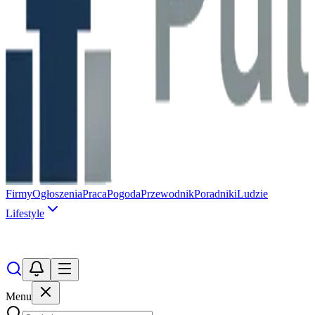
Firmy
Ogłoszenia
Praca
Pogoda
Przewodnik
Poradniki
Ludzie
Lifestyle
Menu