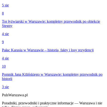
5 sie
8
Tor łyżwiarski w Warszawie: kompletny przewodnik po obiekcie
Stegny
4 sie
9
Pałac Karasia w Warszawie – historia, fakty i losy rezydencji
4 sie
10
Pomnik Jana Kilińskiego w Warszawie: kompletny przewodnik po
historii
3 sie
PulsWarszawa.pl
Poradniki, przewodniki i praktyczne informacje — Warszawa i nie