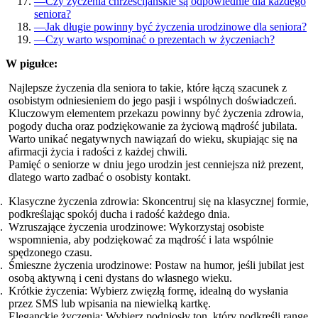
—
Czy życzenia chrześcijańskie są odpowiednie dla każdego
seniora?
—
Jak długie powinny być życzenia urodzinowe dla seniora?
—
Czy warto wspominać o prezentach w życzeniach?
W pigułce:
Najlepsze życzenia dla seniora to takie, które łączą szacunek z
osobistym odniesieniem do jego pasji i wspólnych doświadczeń.
Kluczowym elementem przekazu powinny być życzenia zdrowia,
pogody ducha oraz podziękowanie za życiową mądrość jubilata.
Warto unikać negatywnych nawiązań do wieku, skupiając się na
afirmacji życia i radości z każdej chwili.
Pamięć o seniorze w dniu jego urodzin jest cenniejsza niż prezent,
dlatego warto zadbać o osobisty kontakt.
Klasyczne życzenia zdrowia: Skoncentruj się na klasycznej formie,
podkreślając spokój ducha i radość każdego dnia.
Wzruszające życzenia urodzinowe: Wykorzystaj osobiste
wspomnienia, aby podziękować za mądrość i lata wspólnie
spędzonego czasu.
Śmieszne życzenia urodzinowe: Postaw na humor, jeśli jubilat jest
osobą aktywną i ceni dystans do własnego wieku.
Krótkie życzenia: Wybierz zwięzłą formę, idealną do wysłania
przez SMS lub wpisania na niewielką kartkę.
Eleganckie życzenia: Wybierz podniosły ton, który podkreśli rangę