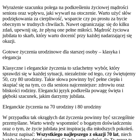
Wyrażenie szacunku polega na podkreśleniu życiowej mądrości
seniora oraz wpływu, jaki wywarł na otoczenie. Warto użyć słów
podziękowania za cierpliwość, wsparcie czy po prostu za bycie
obecnym w trudnych chwilach. Nawet ograniczając się do kilku
zdań, upewnij się, że płyną one pełne miłości. Mądrość życiowa
jubilata to skarb, który warto docenić przy każdej nadarzającej się
okazji.
Gotowe życzenia urodzinowe dla starszej osoby – klasyka i
elegancja
Klasyczne i eleganckie życzenia to szlachetny wybór, który
sprawdzi się w każdej sytuacji, niezależnie od tego, czy świętujemy
50, czy 80 urodziny. Takie słowa powinny być pełne ciepła i
skupiać się na tym, co dla seniora najcenniejsze: zdrowiu oraz
bliskości rodziny. Elegancki język podkreśla powagę święta i
głęboki szacunek, jakim darzymy jubilata.
Eleganckie życzenia na 70 urodziny i 80 urodziny
W przypadku tak okrągłych dat życzenia powinny być szczególnie
przemyślane. Warto wtedy wspomnieć o bogatym doświadczeniu
oraz o tym, że życie jubilata jest inspiracją dla młodszych pokoleń.
Możesz napisać:
Wszystkiego najlepszego z okazji 70 lat
, niech
każdy kolejny dzień przynosi Ci tyle samo radości, ile Ty przez te