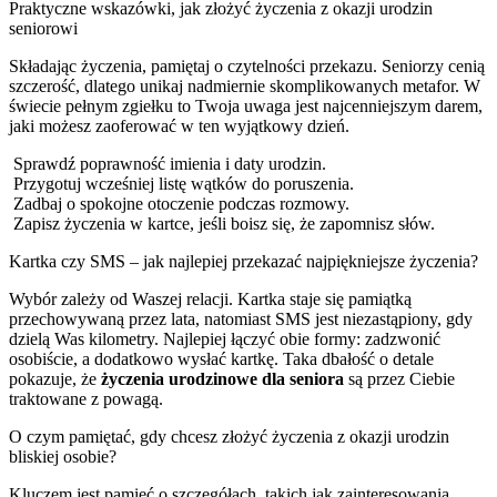
Praktyczne wskazówki, jak złożyć życzenia z okazji urodzin
seniorowi
Składając życzenia, pamiętaj o czytelności przekazu. Seniorzy cenią
szczerość, dlatego unikaj nadmiernie skomplikowanych metafor. W
świecie pełnym zgiełku to Twoja uwaga jest najcenniejszym darem,
jaki możesz zaoferować w ten wyjątkowy dzień.
Sprawdź poprawność imienia i daty urodzin.
Przygotuj wcześniej listę wątków do poruszenia.
Zadbaj o spokojne otoczenie podczas rozmowy.
Zapisz życzenia w kartce, jeśli boisz się, że zapomnisz słów.
Kartka czy SMS – jak najlepiej przekazać najpiękniejsze życzenia?
Wybór zależy od Waszej relacji. Kartka staje się pamiątką
przechowywaną przez lata, natomiast SMS jest niezastąpiony, gdy
dzielą Was kilometry. Najlepiej łączyć obie formy: zadzwonić
osobiście, a dodatkowo wysłać kartkę. Taka dbałość o detale
pokazuje, że
życzenia urodzinowe dla seniora
są przez Ciebie
traktowane z powagą.
O czym pamiętać, gdy chcesz złożyć życzenia z okazji urodzin
bliskiej osobie?
Kluczem jest pamięć o szczegółach, takich jak zainteresowania