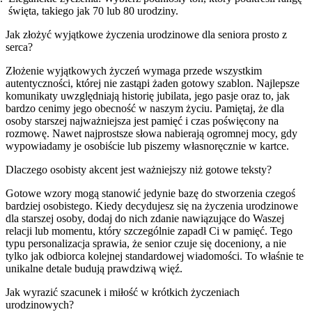
święta, takiego jak 70 lub 80 urodziny.
Jak złożyć wyjątkowe życzenia urodzinowe dla seniora prosto z
serca?
Złożenie wyjątkowych życzeń wymaga przede wszystkim
autentyczności, której nie zastąpi żaden gotowy szablon. Najlepsze
komunikaty uwzględniają historię jubilata, jego pasje oraz to, jak
bardzo cenimy jego obecność w naszym życiu. Pamiętaj, że dla
osoby starszej najważniejsza jest pamięć i czas poświęcony na
rozmowę. Nawet najprostsze słowa nabierają ogromnej mocy, gdy
wypowiadamy je osobiście lub piszemy własnoręcznie w kartce.
Dlaczego osobisty akcent jest ważniejszy niż gotowe teksty?
Gotowe wzory mogą stanowić jedynie bazę do stworzenia czegoś
bardziej osobistego. Kiedy decydujesz się na życzenia urodzinowe
dla starszej osoby, dodaj do nich zdanie nawiązujące do Waszej
relacji lub momentu, który szczególnie zapadł Ci w pamięć. Tego
typu personalizacja sprawia, że senior czuje się doceniony, a nie
tylko jak odbiorca kolejnej standardowej wiadomości. To właśnie te
unikalne detale budują prawdziwą więź.
Jak wyrazić szacunek i miłość w krótkich życzeniach
urodzinowych?