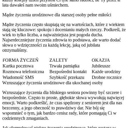
lata dawałeś nam swoim uśmiechem.
Mądre życzenia urodzinowe dla starszej osoby pełne miłości
Mądre życzenia często skupiają się na wartościach, które z wiekiem
stają się kluczowe: spokoju i docenianiu małych rzeczy. Podkreśl, że
wiek to tylko liczba, a najważniejsza jest pogoda ducha.
Najserdeczniejsze życzenia zdrowia to podstawa, ale warto dodać
słowa o wdzięczności za każdą lekcję, jaką od jubilata
otrzymaliśmy.
FORMA ŻYCZEŃ
ZALETY
OKAZJA
Kartka pocztowa
Trwała pamiątka
Jubileusze
Rozmowa telefoniczna
Bezpośredni kontakt
Każde urodziny
Wiadomość SMS
Szybkość przekazu
Drobne rocznice
Wzruszające życzenia urodzinowe dla ukochanej osoby
Wzruszające życzenia dla bliskiego seniora powinny być szczere i
bezpośrednie. Często to proste, głębokie słowa wywołują najwięcej
emocji. Warto podkreślić, że czas spędzony z seniorem jest dla nas
bezcenny, a jego obecność to prawdziwy dar. Nie bój się
wspomnieć o tym, jak bardzo cenisz rady, które pomagają Ci w
codziennych zmaganiach.
Jak sformułować piękne życzenia urodzinowe, które zostaną w