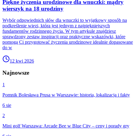
Piękne życzenia urodzinowe dla wnuczki: mądry
wierszyk na 18 urodziny
Wybór odpowiednich słów dla wnuczki to wyjątkowy sposób na
podkreślenie więzi, która jest jednym z najpiękniejszych
fundamentów rodzinnego życia. W tym artykule znajdziesz
sprawdzony zestaw inspiracji oraz praktyczne wskazówki, które
pomogą Ci przygotować życzenia urodzinowe idealnie dopasowane
do w
12 kwi 2026
Najnowsze
1
Pomnik Bolesława Prusa w Warszawie: historia, lokalizacja i fakty
6 sie
2
Mini golf Warszawa: Arcade Bee w Blue City – ceny i porady gry