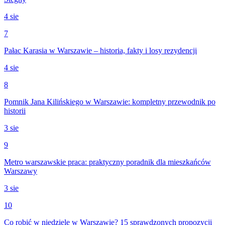
4 sie
7
Pałac Karasia w Warszawie – historia, fakty i losy rezydencji
4 sie
8
Pomnik Jana Kilińskiego w Warszawie: kompletny przewodnik po
historii
3 sie
9
Metro warszawskie praca: praktyczny poradnik dla mieszkańców
Warszawy
3 sie
10
Co robić w niedzielę w Warszawie? 15 sprawdzonych propozycji