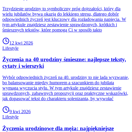
Trzydzieste urodziny to symboliczny próg dojrzałości, który dla
wielu jubilatów bywa okazją do lekkiego stresu, dlatego dobór
odpowiednich życzeń jest kluczowy dla rozładowania napięcia. W
tym artykule znajdziesz zestawienie sprawdzonych, krótkich i
śmiesznych tekstów, które pomogą Ci w sposób takto
12 kwi 2026
Lifestyle
Życzenia na 40 urodziny śmieszne: najlepsze teksty,
cytaty i wierszyki
Wybór odpowiednich życzeń na 40. urodziny to nie lada wyzwanie,
bo balansowanie między humorem a szacunkiem do jubilata
wymaga wyczucia stylu. W tym artykule znajdziesz zestawienie
sprawdzonych, zabawnych propozycji oraz praktyczne wskazówki,
jak dopasować tekst do charakteru solenizanta, by wywołać
9 kwi 2026
Lifestyle
Życzenia urodzinowe dla męża: najpiękniejsze