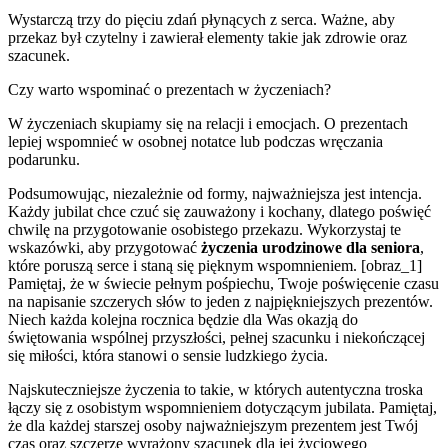
Wystarczą trzy do pięciu zdań płynących z serca. Ważne, aby
przekaz był czytelny i zawierał elementy takie jak zdrowie oraz
szacunek.
Czy warto wspominać o prezentach w życzeniach?
W życzeniach skupiamy się na relacji i emocjach. O prezentach
lepiej wspomnieć w osobnej notatce lub podczas wręczania
podarunku.
Podsumowując, niezależnie od formy, najważniejsza jest intencja.
Każdy jubilat chce czuć się zauważony i kochany, dlatego poświęć
chwilę na przygotowanie osobistego przekazu. Wykorzystaj te
wskazówki, aby przygotować
życzenia urodzinowe dla seniora
,
które poruszą serce i staną się pięknym wspomnieniem. [obraz_1]
Pamiętaj, że w świecie pełnym pośpiechu, Twoje poświęcenie czasu
na napisanie szczerych słów to jeden z najpiękniejszych prezentów.
Niech każda kolejna rocznica będzie dla Was okazją do
świętowania wspólnej przyszłości, pełnej szacunku i niekończącej
się miłości, która stanowi o sensie ludzkiego życia.
Najskuteczniejsze życzenia to takie, w których autentyczna troska
łączy się z osobistym wspomnieniem dotyczącym jubilata. Pamiętaj,
że dla każdej starszej osoby najważniejszym prezentem jest Twój
czas oraz szczerze wyrażony szacunek dla jej życiowego