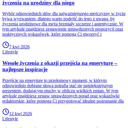
życzenia na urodziny dla niego
Wybór odpowiednich słów dla najważniejszego mężczyzny w życiu
bywa wyzwaniem, dlatego warto podejść do tego z uwagą, by
życzenia urodzinowe dla męża brzmiały szczerze i autentycznie. W
tym artykule znajdziesz zestawienie sprawdzonych propozycji oraz
praktycznych wskazówek, które pomogą Ci stworzyć i
7 kwi 2026
Lifestyle
Wesołe życzenia z okazji przejścia na emeryturę –
najlepsze inspiracje
Przejście na emeryturę to przełomowy moment, w którym
odpowiednio dobrane słowa potrafią stać się najpiękniejszym
prezentem, dodającym otuchy w obliczu wielkich zmian. W tym
artykule znajdziesz zestaw sprawdzonych porad oraz wskazówki
redaktorskie, które pomogą Ci przygotować idealne pożegnanie dla
12 kwi 2026
Lifestyle