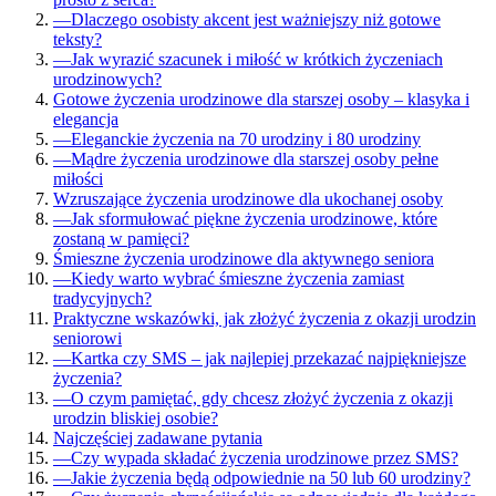
—
Dlaczego osobisty akcent jest ważniejszy niż gotowe
teksty?
—
Jak wyrazić szacunek i miłość w krótkich życzeniach
urodzinowych?
Gotowe życzenia urodzinowe dla starszej osoby – klasyka i
elegancja
—
Eleganckie życzenia na 70 urodziny i 80 urodziny
—
Mądre życzenia urodzinowe dla starszej osoby pełne
miłości
Wzruszające życzenia urodzinowe dla ukochanej osoby
—
Jak sformułować piękne życzenia urodzinowe, które
zostaną w pamięci?
Śmieszne życzenia urodzinowe dla aktywnego seniora
—
Kiedy warto wybrać śmieszne życzenia zamiast
tradycyjnych?
Praktyczne wskazówki, jak złożyć życzenia z okazji urodzin
seniorowi
—
Kartka czy SMS – jak najlepiej przekazać najpiękniejsze
życzenia?
—
O czym pamiętać, gdy chcesz złożyć życzenia z okazji
urodzin bliskiej osobie?
Najczęściej zadawane pytania
—
Czy wypada składać życzenia urodzinowe przez SMS?
—
Jakie życzenia będą odpowiednie na 50 lub 60 urodziny?