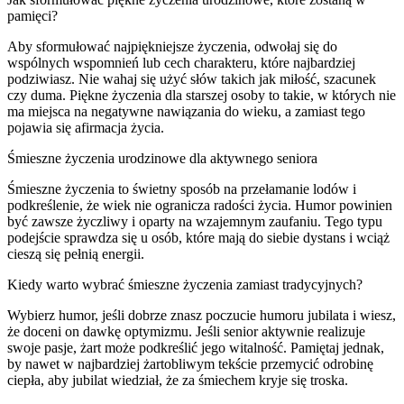
pamięci?
Aby sformułować najpiękniejsze życzenia, odwołaj się do
wspólnych wspomnień lub cech charakteru, które najbardziej
podziwiasz. Nie wahaj się użyć słów takich jak miłość, szacunek
czy duma. Piękne życzenia dla starszej osoby to takie, w których nie
ma miejsca na negatywne nawiązania do wieku, a zamiast tego
pojawia się afirmacja życia.
Śmieszne życzenia urodzinowe dla aktywnego seniora
Śmieszne życzenia to świetny sposób na przełamanie lodów i
podkreślenie, że wiek nie ogranicza radości życia. Humor powinien
być zawsze życzliwy i oparty na wzajemnym zaufaniu. Tego typu
podejście sprawdza się u osób, które mają do siebie dystans i wciąż
cieszą się pełnią energii.
Kiedy warto wybrać śmieszne życzenia zamiast tradycyjnych?
Wybierz humor, jeśli dobrze znasz poczucie humoru jubilata i wiesz,
że doceni on dawkę optymizmu. Jeśli senior aktywnie realizuje
swoje pasje, żart może podkreślić jego witalność. Pamiętaj jednak,
by nawet w najbardziej żartobliwym tekście przemycić odrobinę
ciepła, aby jubilat wiedział, że za śmiechem kryje się troska.