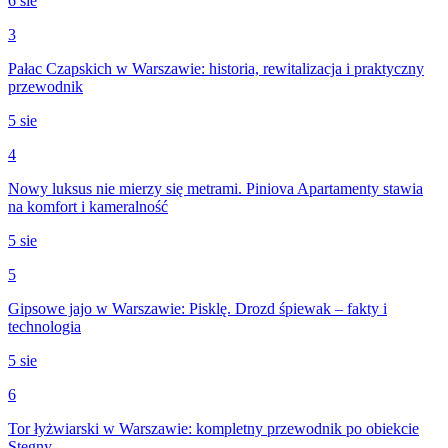
6 sie
3
Pałac Czapskich w Warszawie: historia, rewitalizacja i praktyczny
przewodnik
5 sie
4
Nowy luksus nie mierzy się metrami. Piniova Apartamenty stawia
na komfort i kameralność
5 sie
5
Gipsowe jajo w Warszawie: Pisklę. Drozd śpiewak – fakty i
technologia
5 sie
6
Tor łyżwiarski w Warszawie: kompletny przewodnik po obiekcie
Stegny