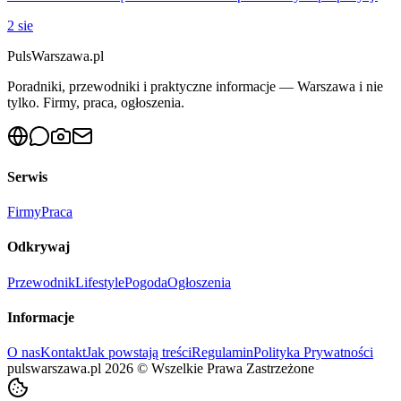
2 sie
PulsWarszawa.pl
Poradniki, przewodniki i praktyczne informacje — Warszawa i nie
tylko. Firmy, praca, ogłoszenia.
Serwis
Firmy
Praca
Odkrywaj
Przewodnik
Lifestyle
Pogoda
Ogłoszenia
Informacje
O nas
Kontakt
Jak powstają treści
Regulamin
Polityka Prywatności
pulswarszawa.pl
2026
©
Wszelkie Prawa Zastrzeżone