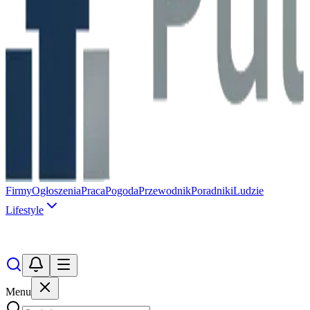
Firmy
Ogłoszenia
Praca
Pogoda
Przewodnik
Poradniki
Ludzie
Lifestyle
Menu