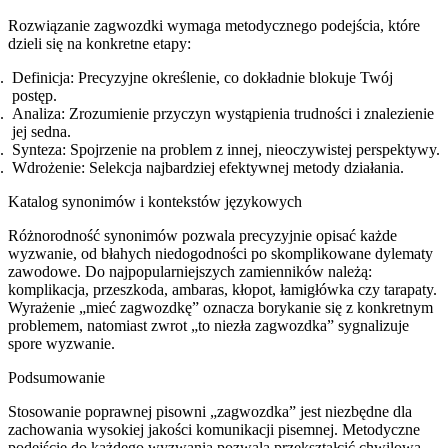
Rozwiązanie zagwozdki wymaga metodycznego podejścia, które
dzieli się na konkretne etapy:
Definicja: Precyzyjne określenie, co dokładnie blokuje Twój
postęp.
Analiza: Zrozumienie przyczyn wystąpienia trudności i znalezienie
jej sedna.
Synteza: Spojrzenie na problem z innej, nieoczywistej perspektywy.
Wdrożenie: Selekcja najbardziej efektywnej metody działania.
Katalog synonimów i kontekstów językowych
Różnorodność synonimów pozwala precyzyjnie opisać każde
wyzwanie, od błahych niedogodności po skomplikowane dylematy
zawodowe. Do najpopularniejszych zamienników należą:
komplikacja, przeszkoda, ambaras, kłopot, łamigłówka czy tarapaty.
Wyrażenie „mieć zagwozdkę” oznacza borykanie się z konkretnym
problemem, natomiast zwrot „to niezła zagwozdka” sygnalizuje
spore wyzwanie.
Podsumowanie
Stosowanie poprawnej pisowni „zagwozdka” jest niezbędne dla
zachowania wysokiej jakości komunikacji pisemnej. Metodyczne
podejście do każdego wyzwania pozwala przekształcić chwilową