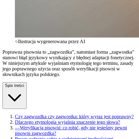
Ilustracja wygenerowana przez AI
Poprawna pisownia to „zagwozdka”, natomiast forma „zagwostka”
stanowi błąd językowy wynikający z błędnej adaptacji fonetycznej.
W niniejszym artykule wyjaśniam etymologię tego terminu, zasady
jego poprawnego użycia oraz sposób weryfikacji pisowni w
słownikach języka polskiego.
Spis treści
Czy zagwozdka czy zagwostka: który wyraz jest poprawny?
Dlaczego etymologia wyjaśnia znaczenie tego słowa?
—
Weryfikacja pisowni: co robić, gdy nie jesteśmy pewni
pisowni zagwozdka?
Proces radzenia sobie z codziennymi trudnościami