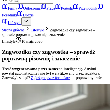
Firmy
Ogłoszenia
Praca
Pogoda
Przewodnik
Poradniki
Ludzie
Lifestyle
Strona główna
Lifestyle
Zagwozdka czy zagwostka –
sprawdź poprawną pisownię i znaczenie
Lifestyle
10 maja 2026
Zagwozdka czy zagwostka – sprawdź
poprawną pisownię i znaczenie
Treść wygenerowana przez sztuczną inteligencję.
Artykuł
powstał automatycznie i nie był weryfikowany przez redaktora.
Zauważyłeś błąd?
Zgłoś go przez formularz
— poprawimy treść.