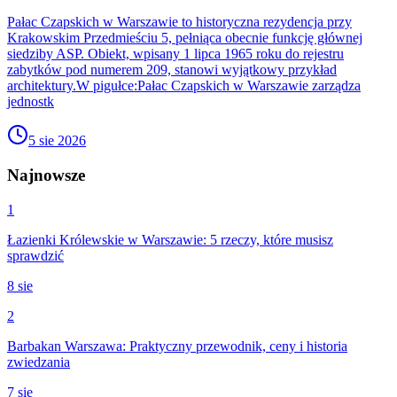
Pałac Czapskich w Warszawie to historyczna rezydencja przy
Krakowskim Przedmieściu 5, pełniąca obecnie funkcję głównej
siedziby ASP. Obiekt, wpisany 1 lipca 1965 roku do rejestru
zabytków pod numerem 209, stanowi wyjątkowy przykład
architektury.W pigułce:Pałac Czapskich w Warszawie zarządza
jednostk
5 sie 2026
Najnowsze
1
Łazienki Królewskie w Warszawie: 5 rzeczy, które musisz
sprawdzić
8 sie
2
Barbakan Warszawa: Praktyczny przewodnik, ceny i historia
zwiedzania
7 sie