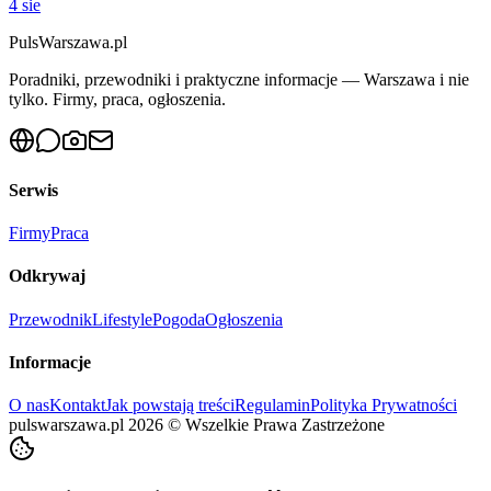
4 sie
PulsWarszawa.pl
Poradniki, przewodniki i praktyczne informacje — Warszawa i nie
tylko. Firmy, praca, ogłoszenia.
Serwis
Firmy
Praca
Odkrywaj
Przewodnik
Lifestyle
Pogoda
Ogłoszenia
Informacje
O nas
Kontakt
Jak powstają treści
Regulamin
Polityka Prywatności
pulswarszawa.pl
2026
©
Wszelkie Prawa Zastrzeżone