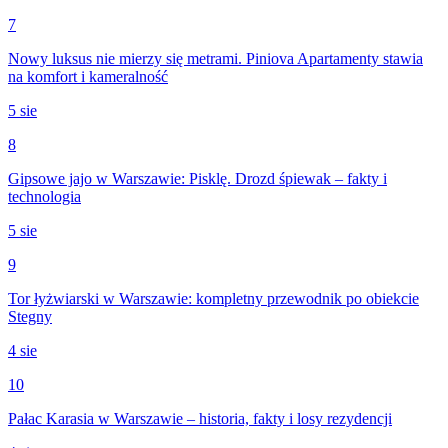
7
Nowy luksus nie mierzy się metrami. Piniova Apartamenty stawia
na komfort i kameralność
5 sie
8
Gipsowe jajo w Warszawie: Pisklę. Drozd śpiewak – fakty i
technologia
5 sie
9
Tor łyżwiarski w Warszawie: kompletny przewodnik po obiekcie
Stegny
4 sie
10
Pałac Karasia w Warszawie – historia, fakty i losy rezydencji