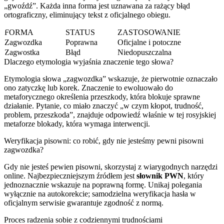
„gwoźdź”. Każda inna forma jest uznawana za rażący błąd
ortograficzny, eliminujący tekst z oficjalnego obiegu.
FORMA
STATUS
ZASTOSOWANIE
Zagwozdka
Poprawna
Oficjalne i potoczne
Zagwostka
Błąd
Niedopuszczalna
Dlaczego etymologia wyjaśnia znaczenie tego słowa?
Etymologia słowa „zagwozdka” wskazuje, że pierwotnie oznaczało
ono zatyczkę lub korek. Znaczenie to ewoluowało do
metaforycznego określenia przeszkody, która blokuje sprawne
działanie. Pytanie, co miało znaczyć „w czym kłopot, trudność,
problem, przeszkoda”, znajduje odpowiedź właśnie w tej rosyjskiej
metaforze blokady, która wymaga interwencji.
Weryfikacja pisowni: co robić, gdy nie jesteśmy pewni pisowni
zagwozdka?
Gdy nie jesteś pewien pisowni, skorzystaj z wiarygodnych narzędzi
online. Najbezpieczniejszym źródłem jest
słownik PWN
, który
jednoznacznie wskazuje na poprawną formę. Unikaj polegania
wyłącznie na autokorekcie; samodzielna weryfikacja hasła w
oficjalnym serwisie gwarantuje zgodność z normą.
Proces radzenia sobie z codziennymi trudnościami