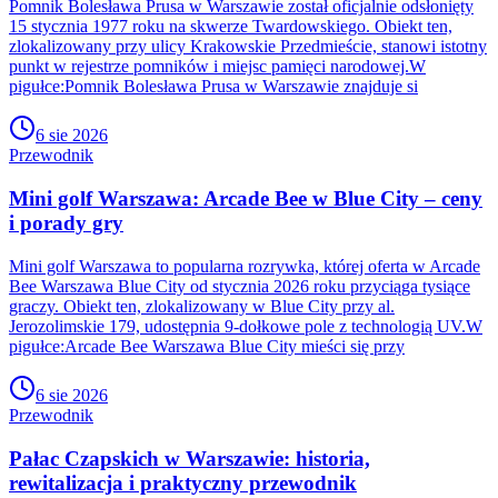
Pomnik Bolesława Prusa w Warszawie został oficjalnie odsłonięty
15 stycznia 1977 roku na skwerze Twardowskiego. Obiekt ten,
zlokalizowany przy ulicy Krakowskie Przedmieście, stanowi istotny
punkt w rejestrze pomników i miejsc pamięci narodowej.W
pigułce:Pomnik Bolesława Prusa w Warszawie znajduje si
6 sie 2026
Przewodnik
Mini golf Warszawa: Arcade Bee w Blue City – ceny
i porady gry
Mini golf Warszawa to popularna rozrywka, której oferta w Arcade
Bee Warszawa Blue City od stycznia 2026 roku przyciąga tysiące
graczy. Obiekt ten, zlokalizowany w Blue City przy al.
Jerozolimskie 179, udostępnia 9-dołkowe pole z technologią UV.W
pigułce:Arcade Bee Warszawa Blue City mieści się przy
6 sie 2026
Przewodnik
Pałac Czapskich w Warszawie: historia,
rewitalizacja i praktyczny przewodnik