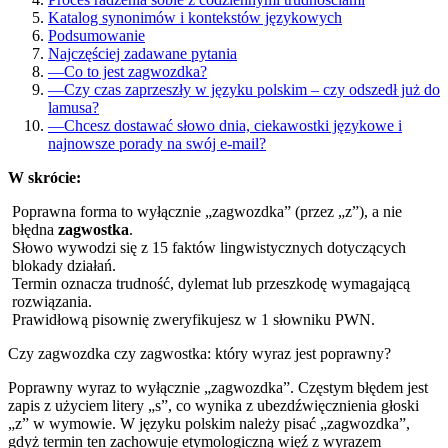
Katalog synonimów i kontekstów językowych
Podsumowanie
Najczęściej zadawane pytania
—
Co to jest zagwozdka?
—
Czy czas zaprzeszły w języku polskim – czy odszedł już do
lamusa?
—
Chcesz dostawać słowo dnia, ciekawostki językowe i
najnowsze porady na swój e-mail?
W skrócie:
Poprawna forma to wyłącznie „zagwozdka” (przez „z”), a nie
błędna
zagwostka
.
Słowo wywodzi się z 15 faktów lingwistycznych dotyczących
blokady działań.
Termin oznacza trudność, dylemat lub przeszkodę wymagającą
rozwiązania.
Prawidłową pisownię zweryfikujesz w 1 słowniku PWN.
Czy zagwozdka czy zagwostka: który wyraz jest poprawny?
Poprawny wyraz to wyłącznie „zagwozdka”. Częstym błędem jest
zapis z użyciem litery „s”, co wynika z ubezdźwięcznienia głoski
„z” w wymowie. W języku polskim należy pisać „zagwozdka”,
gdyż termin ten zachowuje etymologiczną więź z wyrazem