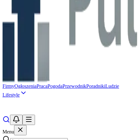
Firmy
Ogłoszenia
Praca
Pogoda
Przewodnik
Poradniki
Ludzie
Lifestyle
Menu