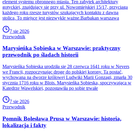
element systemu obronnego miasta. Ten zabytek architektury
gotyckiej, znajdujący się przy ul. Nowomiejskiej 15/17, przyciąga
każdego roku rzesze turystów szukających kontaktu z dawną
stolicą. To miejsce jest niezwykle ważne.Barbakan warszawa
7 sie 2026
Przewodnik
Marysieńka Sobieska w Warszawie: praktyczny
przewodnik po śladach historii
Marysieńka Sobieska urodziła się 28 czerwca 1641 roku w Nevers
we Francji, rozpoczynając drogę do polskiej korony. Ta postać,
wychowana na dworze królowej Ludwiki Marii Gonzagi, zmarła 30
stycznia 1716 roku w Blois. Marysieńka Sobieska, spoczywająca w
Katedrze Wawelskiej, pozostawiła po sobie trwałe
7 sie 2026
Przewodnik
Pomnik Bolesława Prusa w Warszawie: historia,
lokalizacja i fakty