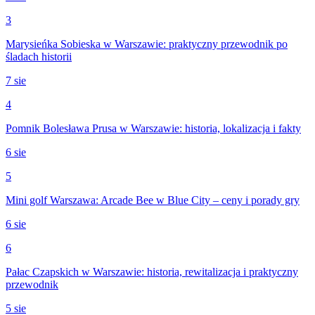
3
Marysieńka Sobieska w Warszawie: praktyczny przewodnik po
śladach historii
7 sie
4
Pomnik Bolesława Prusa w Warszawie: historia, lokalizacja i fakty
6 sie
5
Mini golf Warszawa: Arcade Bee w Blue City – ceny i porady gry
6 sie
6
Pałac Czapskich w Warszawie: historia, rewitalizacja i praktyczny
przewodnik
5 sie