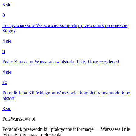
5 sie
8
Tor łyżwiarski w Warszawie: kompletny przewodnik po obiekcie
Stegny
4 sie
9
Pałac Karasia w Warszawie – historia, fakty i losy rezydencji
4 sie
10
Pomnik Jana Kilińskiego w Warszawie: kompletny przewodnik po
historii
3 sie
PulsWarszawa.pl
Poradniki, przewodniki i praktyczne informacje — Warszawa i nie
tylko. Firmy, praca, ogłoszenia.