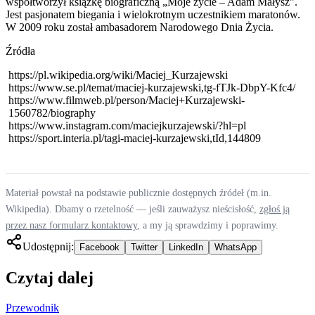
współtworzył książkę biograficzną „Moje życie – Adam Małysz”.
Jest pasjonatem biegania i wielokrotnym uczestnikiem maratonów.
W 2009 roku został ambasadorem Narodowego Dnia Życia.
Źródła
https://pl.wikipedia.org/wiki/Maciej_Kurzajewski
https://www.se.pl/temat/maciej-kurzajewski,tg-fTJk-DbpY-Kfc4/
https://www.filmweb.pl/person/Maciej+Kurzajewski-
1560782/biography
https://www.instagram.com/maciejkurzajewski/?hl=pl
https://sport.interia.pl/tagi-maciej-kurzajewski,tId,144809
Materiał powstał na podstawie publicznie dostępnych źródeł (m.in.
Wikipedia). Dbamy o rzetelność — jeśli zauważysz nieścisłość,
zgłoś ją
przez nasz formularz kontaktowy
, a my ją sprawdzimy i poprawimy.
Udostępnij:
Facebook
Twitter
LinkedIn
WhatsApp
Czytaj dalej
Przewodnik