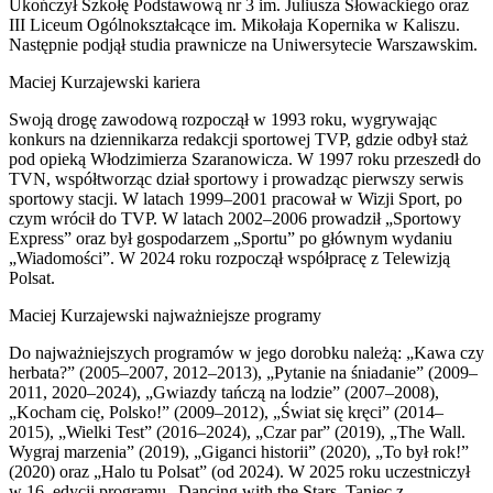
Ukończył Szkołę Podstawową nr 3 im. Juliusza Słowackiego oraz
III Liceum Ogólnokształcące im. Mikołaja Kopernika w Kaliszu.
Następnie podjął studia prawnicze na Uniwersytecie Warszawskim.
Maciej Kurzajewski kariera
Swoją drogę zawodową rozpoczął w 1993 roku, wygrywając
konkurs na dziennikarza redakcji sportowej TVP, gdzie odbył staż
pod opieką Włodzimierza Szaranowicza. W 1997 roku przeszedł do
TVN, współtworząc dział sportowy i prowadząc pierwszy serwis
sportowy stacji. W latach 1999–2001 pracował w Wizji Sport, po
czym wrócił do TVP. W latach 2002–2006 prowadził „Sportowy
Express” oraz był gospodarzem „Sportu” po głównym wydaniu
„Wiadomości”. W 2024 roku rozpoczął współpracę z Telewizją
Polsat.
Maciej Kurzajewski najważniejsze programy
Do najważniejszych programów w jego dorobku należą: „Kawa czy
herbata?” (2005–2007, 2012–2013), „Pytanie na śniadanie” (2009–
2011, 2020–2024), „Gwiazdy tańczą na lodzie” (2007–2008),
„Kocham cię, Polsko!” (2009–2012), „Świat się kręci” (2014–
2015), „Wielki Test” (2016–2024), „Czar par” (2019), „The Wall.
Wygraj marzenia” (2019), „Giganci historii” (2020), „To był rok!”
(2020) oraz „Halo tu Polsat” (od 2024). W 2025 roku uczestniczył
w 16. edycji programu „Dancing with the Stars. Taniec z