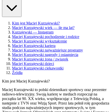
Kim jest Maciej Kurzajewski?
Maciej Kurzajewski wiek — ile ma lat?
Kurzajewski — Instagram
Maciej Kurzajewski pochodzenie i rodzice
Maciej Kurzajewski wykształcenie
Maciej Kurzajewski kariera
Maciej Kurzajewski najważniejsze programy
Maciej Kurzajewski nagrody i osiągnięcia
Maciej Kurzajewski żona / związek
Maciej Kurzajewski dzieci
Maciej Kurzajewski ciekawostki
Źródła
Kim jest Maciej Kurzajewski?
Maciej Kurzajewski to polski dziennikarz sportowy oraz prezenter
radiowo-telewizyjny. Swoją karierę w mediach rozpoczął na
początku lat 90. XX wieku, współpracując z Telewizją Polską, a
następnie z TVN oraz Wizją Sport. Przez lata pełnił rolę gospodarza
studia podczas najważniejszych imprez sportowych, w tym