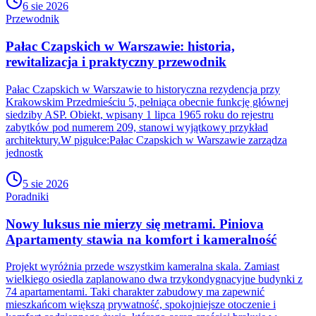
6 sie 2026
Przewodnik
Pałac Czapskich w Warszawie: historia,
rewitalizacja i praktyczny przewodnik
Pałac Czapskich w Warszawie to historyczna rezydencja przy
Krakowskim Przedmieściu 5, pełniąca obecnie funkcję głównej
siedziby ASP. Obiekt, wpisany 1 lipca 1965 roku do rejestru
zabytków pod numerem 209, stanowi wyjątkowy przykład
architektury.W pigułce:Pałac Czapskich w Warszawie zarządza
jednostk
5 sie 2026
Poradniki
Nowy luksus nie mierzy się metrami. Piniova
Apartamenty stawia na komfort i kameralność
Projekt wyróżnia przede wszystkim kameralna skala. Zamiast
wielkiego osiedla zaplanowano dwa trzykondygnacyjne budynki z
74 apartamentami. Taki charakter zabudowy ma zapewnić
mieszkańcom większą prywatność, spokojniejsze otoczenie i