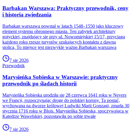
Barbakan Warszawa: Praktyczny przewodnik, ceny
i historia zwiedzania
Barbakan warszawa powstał w latach 1548–1550 jako kluczowy
element systemu obronnego miasta. Ten zabytek architektury
gotyckiej, znajdujący się przy ul. Nowomiejskiej 15/17, przyciąga
każdego roku rzesze turystów szukających kontaktu z dawną
stolicą. To miejsce jest niezwykle ważne.Barbakan warszawa
7 sie 2026
Przewodnik
Marysieńka Sobieska w Warszawie: praktyczny
przewodnik po śladach historii
Marysieńka Sobieska urodziła się 28 czerwca 1641 roku w Nevers
we Francji, rozpoczynając drogę do polskiej korony. Ta postać,
wychowana na dworze królowej Ludwiki Marii Gonzagi, zmarła 30
stycznia 1716 roku w Blois. Marysieńka Sobieska, spoczywająca w
Katedrze Wawelskiej, pozostawiła po sobie trwałe
7 sie 2026