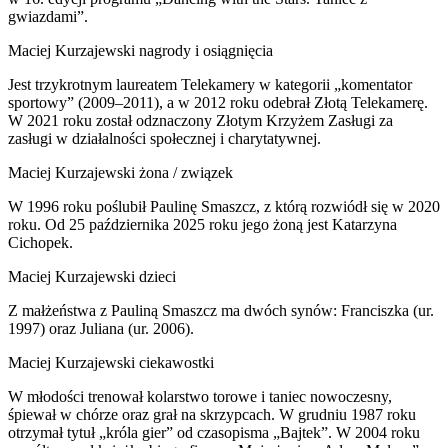
gwiazdami”.
Maciej Kurzajewski nagrody i osiągnięcia
Jest trzykrotnym laureatem Telekamery w kategorii „komentator
sportowy” (2009–2011), a w 2012 roku odebrał Złotą Telekamerę.
W 2021 roku został odznaczony Złotym Krzyżem Zasługi za
zasługi w działalności społecznej i charytatywnej.
Maciej Kurzajewski żona / związek
W 1996 roku poślubił Paulinę Smaszcz, z którą rozwiódł się w 2020
roku. Od 25 października 2025 roku jego żoną jest Katarzyna
Cichopek.
Maciej Kurzajewski dzieci
Z małżeństwa z Pauliną Smaszcz ma dwóch synów: Franciszka (ur.
1997) oraz Juliana (ur. 2006).
Maciej Kurzajewski ciekawostki
W młodości trenował kolarstwo torowe i taniec nowoczesny,
śpiewał w chórze oraz grał na skrzypcach. W grudniu 1987 roku
otrzymał tytuł „króla gier” od czasopisma „Bajtek”. W 2004 roku