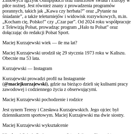
Zimowych Igrzysk Olimpijskich oraz mistrzostw świata i Europy w
piłce nożnej. Jest również znany z prowadzenia programów
porannych, takich jak „Kawa czy herbata?” oraz „Pytanie na
śniadanie”, a także teleturniejów i widowisk rozrywkowych, m.in.
„Kocham cię, Polsko!” czy „Czar par”. Od 2024 roku współpracuje
z Telewizją Polsat, prowadząc program „Halo tu Polsat” oraz
dołączając do redakcji Polsat Sport.
Maciej Kurzajewski wiek — ile ma lat?
Maciej Kurzajewski urodził się 29 stycznia 1973 roku w Kaliszu.
Obecnie ma 53 lata.
Kurzajewski — Instagram
Kurzajewski prowadzi profil na Instagramie
(
@maciejkurzajewski
), gdzie na bieżąco dzieli się kulisami pracy
zawodowej i codziennego życia z obserwującymi.
Maciej Kurzajewski pochodzenie i rodzice
Jest synem Teresy i Czesława Kurzajewskich. Jego ojciec był
dziennikarzem sportowym. Maciej Kurzajewski ma dwie siostry.
Maciej Kurzajewski wykształcenie