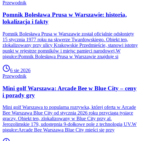
Przewodnik
Pomnik Bolesława Prusa w Warszawie: historia,
lokalizacja i fakty
Pomnik Bolesława Prusa w Warszawie został oficjalnie odsłonięty
15 stycznia 1977 roku na skwerze Twardowskiego. Obiekt ten,
zlokalizowany przy ulicy Krakowskie Przedmieście, stanowi istotny
punkt w rejestrze pomników i miejsc pamięci narodowej.W
pigułce:Pomnik Bolesława Prusa w Warszawie znajduje si
6 sie 2026
Przewodnik
Mini golf Warszawa: Arcade Bee w Blue City – ceny
i porady gry
Mini golf Warszawa to popularna rozrywka, której oferta w Arcade
Bee Warszawa Blue City od stycznia 2026 roku przyciąga tysiące
graczy. Obiekt ten, zlokalizowany w Blue City przy al.
Jerozolimskie 179, udostępnia 9-dołkowe pole z technologią UV.W
pigułce:Arcade Bee Warszawa Blue City mieści się przy