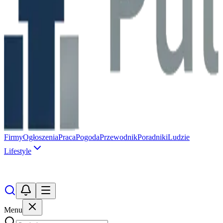
Firmy
Ogłoszenia
Praca
Pogoda
Przewodnik
Poradniki
Ludzie
Lifestyle
Menu