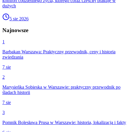
komfort codziennego życia, którego coraz częściej brakuje w
dużych
5 sie 2026
Najnowsze
1
Barbakan Warszawa: Praktyczny przewodnik, ceny i historia
zwiedzania
7 sie
2
Marysieńka Sobieska w Warszawie: praktyczny przewodnik po
śladach historii
7 sie
3
Pomnik Bolesława Prusa w Warszawie: historia, lokalizacja i fakty