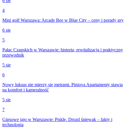
6 sie
4
Mini golf Warszawa: Arcade Bee w Blue City – ceny i porady gry
6 sie
5
Pałac Czapskich w Warszawie: historia, rewitalizacja i praktyczny
przewodnik
5 sie
6
Nowy luksus nie mierzy się metrami. Piniova Apartamenty stawia
na komfort i kameralność
5 sie
7
Gipsowe jajo w Warszawie: Pisklę. Drozd śpiewak – fakty i
technologia