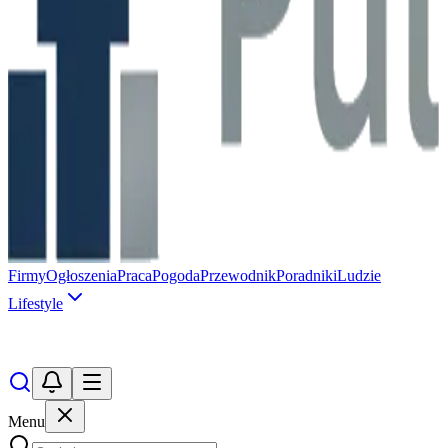
Firmy
Ogłoszenia
Praca
Pogoda
Przewodnik
Poradniki
Ludzie
Lifestyle
Menu