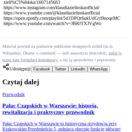
zieli%C5%84ska/1607145663
https://www.instagram.com/klaudiazielinskaofficial/
https://www.youtube.com/@klaudiazielinskaofficial
https://open.spotify.com/playlist/5d1DPQr6ukUdGyl9noqeMC
https://www.youtube.com/watch?v=JBRfTXJVgWo
Materiał powstał na podstawie publicznie dostępnych źródeł (m.in.
Wikipedia). Dbamy o rzetelność — jeśli zauważysz nieścisłość,
zgłoś ją
przez nasz formularz kontaktowy
, a my ją sprawdzimy i poprawimy.
Udostępnij:
Facebook
Twitter
LinkedIn
WhatsApp
Czytaj dalej
Przewodnik
Pałac Czapskich w Warszawie: historia,
rewitalizacja i praktyczny przewodnik
Pałac Czapskich w Warszawie to historyczna rezydencja przy
Krakowskim Przedmieściu 5, pełniąca obecnie funkcję głównej