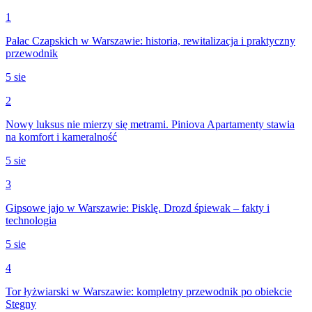
1
Pałac Czapskich w Warszawie: historia, rewitalizacja i praktyczny
przewodnik
5 sie
2
Nowy luksus nie mierzy się metrami. Piniova Apartamenty stawia
na komfort i kameralność
5 sie
3
Gipsowe jajo w Warszawie: Pisklę. Drozd śpiewak – fakty i
technologia
5 sie
4
Tor łyżwiarski w Warszawie: kompletny przewodnik po obiekcie
Stegny