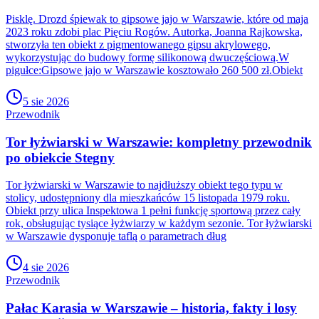
Pisklę. Drozd śpiewak to gipsowe jajo w Warszawie, które od maja
2023 roku zdobi plac Pięciu Rogów. Autorka, Joanna Rajkowska,
stworzyła ten obiekt z pigmentowanego gipsu akrylowego,
wykorzystując do budowy formę silikonową dwuczęściową.W
pigułce:Gipsowe jajo w Warszawie kosztowało 260 500 zł.Obiekt
5 sie 2026
Przewodnik
Tor łyżwiarski w Warszawie: kompletny przewodnik
po obiekcie Stegny
Tor łyżwiarski w Warszawie to najdłuższy obiekt tego typu w
stolicy, udostępniony dla mieszkańców 15 listopada 1979 roku.
Obiekt przy ulica Inspektowa 1 pełni funkcję sportową przez cały
rok, obsługując tysiące łyżwiarzy w każdym sezonie. Tor łyżwiarski
w Warszawie dysponuje taflą o parametrach dług
4 sie 2026
Przewodnik
Pałac Karasia w Warszawie – historia, fakty i losy