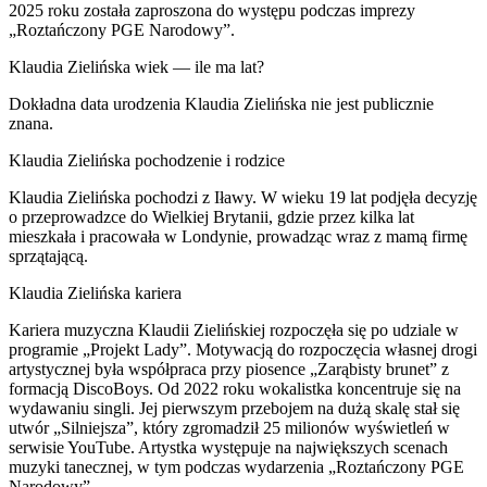
2025 roku została zaproszona do występu podczas imprezy
„Roztańczony PGE Narodowy”.
Klaudia Zielińska wiek — ile ma lat?
Dokładna data urodzenia Klaudia Zielińska nie jest publicznie
znana.
Klaudia Zielińska pochodzenie i rodzice
Klaudia Zielińska pochodzi z Iławy. W wieku 19 lat podjęła decyzję
o przeprowadzce do Wielkiej Brytanii, gdzie przez kilka lat
mieszkała i pracowała w Londynie, prowadząc wraz z mamą firmę
sprzątającą.
Klaudia Zielińska kariera
Kariera muzyczna Klaudii Zielińskiej rozpoczęła się po udziale w
programie „Projekt Lady”. Motywacją do rozpoczęcia własnej drogi
artystycznej była współpraca przy piosence „Zarąbisty brunet” z
formacją DiscoBoys. Od 2022 roku wokalistka koncentruje się na
wydawaniu singli. Jej pierwszym przebojem na dużą skalę stał się
utwór „Silniejsza”, który zgromadził 25 milionów wyświetleń w
serwisie YouTube. Artystka występuje na największych scenach
muzyki tanecznej, w tym podczas wydarzenia „Roztańczony PGE
Narodowy”.