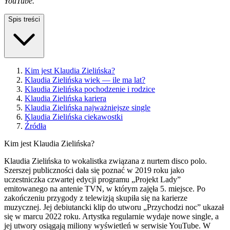
YouTube.
Spis treści
Kim jest Klaudia Zielińska?
Klaudia Zielińska wiek — ile ma lat?
Klaudia Zielińska pochodzenie i rodzice
Klaudia Zielińska kariera
Klaudia Zielińska najważniejsze single
Klaudia Zielińska ciekawostki
Źródła
Kim jest Klaudia Zielińska?
Klaudia Zielińska to wokalistka związana z nurtem disco polo.
Szerszej publiczności dała się poznać w 2019 roku jako
uczestniczka czwartej edycji programu „Projekt Lady”
emitowanego na antenie TVN, w którym zajęła 5. miejsce. Po
zakończeniu przygody z telewizją skupiła się na karierze
muzycznej. Jej debiutancki klip do utworu „Przychodzi noc” ukazał
się w marcu 2022 roku. Artystka regularnie wydaje nowe single, a
jej utwory osiągają miliony wyświetleń w serwisie YouTube. W