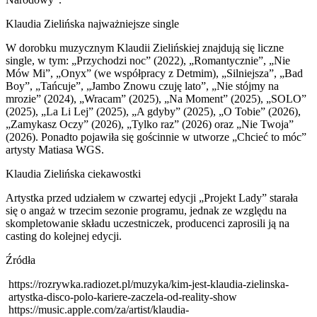
Klaudia Zielińska najważniejsze single
W dorobku muzycznym Klaudii Zielińskiej znajdują się liczne
single, w tym: „Przychodzi noc” (2022), „Romantycznie”, „Nie
Mów Mi”, „Onyx” (we współpracy z Detmim), „Silniejsza”, „Bad
Boy”, „Tańcuje”, „Jambo Znowu czuję lato”, „Nie stójmy na
mrozie” (2024), „Wracam” (2025), „Na Moment” (2025), „SOLO”
(2025), „La Li Lej” (2025), „A gdyby” (2025), „O Tobie” (2026),
„Zamykasz Oczy” (2026), „Tylko raz” (2026) oraz „Nie Twoja”
(2026). Ponadto pojawiła się gościnnie w utworze „Chcieć to móc”
artysty Matiasa WGS.
Klaudia Zielińska ciekawostki
Artystka przed udziałem w czwartej edycji „Projekt Lady” starała
się o angaż w trzecim sezonie programu, jednak ze względu na
skompletowanie składu uczestniczek, producenci zaprosili ją na
casting do kolejnej edycji.
Źródła
https://rozrywka.radiozet.pl/muzyka/kim-jest-klaudia-zielinska-
artystka-disco-polo-kariere-zaczela-od-reality-show
https://music.apple.com/za/artist/klaudia-