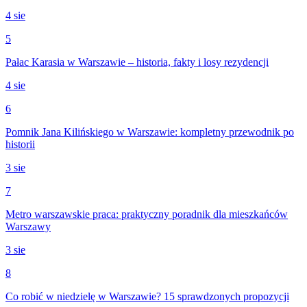
4 sie
5
Pałac Karasia w Warszawie – historia, fakty i losy rezydencji
4 sie
6
Pomnik Jana Kilińskiego w Warszawie: kompletny przewodnik po
historii
3 sie
7
Metro warszawskie praca: praktyczny poradnik dla mieszkańców
Warszawy
3 sie
8
Co robić w niedzielę w Warszawie? 15 sprawdzonych propozycji