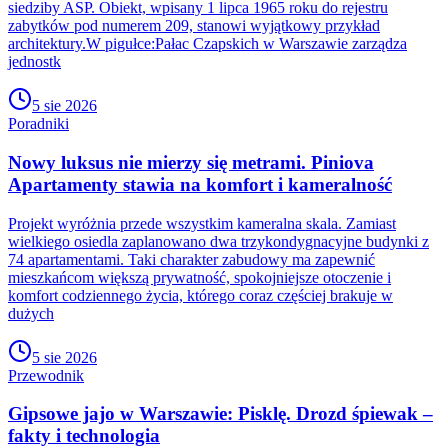
siedziby ASP. Obiekt, wpisany 1 lipca 1965 roku do rejestru
zabytków pod numerem 209, stanowi wyjątkowy przykład
architektury.W pigułce:Pałac Czapskich w Warszawie zarządza
jednostk
5 sie 2026
Poradniki
Nowy luksus nie mierzy się metrami. Piniova
Apartamenty stawia na komfort i kameralność
Projekt wyróżnia przede wszystkim kameralna skala. Zamiast
wielkiego osiedla zaplanowano dwa trzykondygnacyjne budynki z
74 apartamentami. Taki charakter zabudowy ma zapewnić
mieszkańcom większą prywatność, spokojniejsze otoczenie i
komfort codziennego życia, którego coraz częściej brakuje w
dużych
5 sie 2026
Przewodnik
Gipsowe jajo w Warszawie: Pisklę. Drozd śpiewak –
fakty i technologia