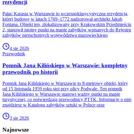
rezydencji
Pałac Karasia w Warszawie to wczesnoklasycystyczna rezydencja,
której budowę w latach 1769–1772 nadzorował architekt Jakub
Fontana. Obiekt ten, zlokalizowany przy Krakowskim Przedmieściu
2, stanowił istotny punkt na mapie zabytków wpisanych do Rejestru
zabytków nieruchomych województwa mazowieckiego
4 sie 2026
Przewodnik
Pomnik Jana Kilińskiego w Warszawie: kompletny
przewodnik po historii
Pomnik Jana Kilińskiego w Warszawie to 8-metrowy obiekt, który
od 15 listopada 1959 roku stoi przy ulicy Podwale. Ten pomnik
Jana Kilińskiego w Warszawie stanowi ważny punkt na mapie
turystycznej, co potwierdzają przewodnicy PTTK. Informacje o nim
znajdziesz w Katalogu zabytków sztuki w Polsce oraz
3 sie 2026
Najnowsze