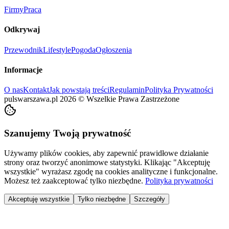
Firmy
Praca
Odkrywaj
Przewodnik
Lifestyle
Pogoda
Ogłoszenia
Informacje
O nas
Kontakt
Jak powstają treści
Regulamin
Polityka Prywatności
pulswarszawa.pl
2026
©
Wszelkie Prawa Zastrzeżone
Szanujemy Twoją prywatność
Używamy plików cookies, aby zapewnić prawidłowe działanie
strony oraz tworzyć anonimowe statystyki. Klikając "Akceptuję
wszystkie" wyrażasz zgodę na cookies analityczne i funkcjonalne.
Możesz też zaakceptować tylko niezbędne.
Polityka prywatności
Akceptuję wszystkie
Tylko niezbędne
Szczegóły