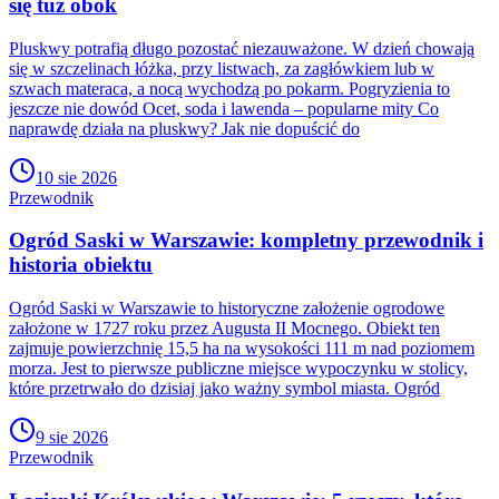
się tuż obok
Pluskwy potrafią długo pozostać niezauważone. W dzień chowają
się w szczelinach łóżka, przy listwach, za zagłówkiem lub w
szwach materaca, a nocą wychodzą po pokarm. Pogryzienia to
jeszcze nie dowód Ocet, soda i lawenda – popularne mity Co
naprawdę działa na pluskwy? Jak nie dopuścić do
10 sie 2026
Przewodnik
Ogród Saski w Warszawie: kompletny przewodnik i
historia obiektu
Ogród Saski w Warszawie to historyczne założenie ogrodowe
założone w 1727 roku przez Augusta II Mocnego. Obiekt ten
zajmuje powierzchnię 15,5 ha na wysokości 111 m nad poziomem
morza. Jest to pierwsze publiczne miejsce wypoczynku w stolicy,
które przetrwało do dzisiaj jako ważny symbol miasta. Ogród
9 sie 2026
Przewodnik