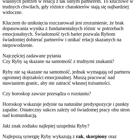
własnych potrzeb w relacji z tak silnym partnerem. To kluczowe w
trudnych chwilach, gdy różnice charakterów stają się najbardziej
widoczne.
Kluczem do uniknięcia rozczarowań jest zrozumienie, że brak
dopasowania wynika z fundamentalnych różnic w potrzebach
emocjonalnych. Świadomość tych barier pozwala Rybom
świadomiej dobierać partnerów i unikać relacji skazanych na
niepowodzenie.
Najczęściej zadawane pytania
Czy Ryby są skazane na samotność z trudnymi znakami?
Ryby nie są skazane na samotność, jednak wymagają od partnera
ogromnej dojrzałości emocjonalnej. Muszą pracować nad
stawianiem granic, aby nie zatracić własnej tożsamości.
Czy horoskop zawsze przesądza o rozstaniu?
Horoskop wskazuje jedynie na naturalne predyspozycje i punkty
zapalne. Ostateczny sukces zależy od świadomej pracy obu stron
nad komunikacją.
Jaki znak zodiaku najlepiej uzupełnia Ryby?
Najlepszą synergię Ryby wykazują z
rak
,
skorpiony
oraz