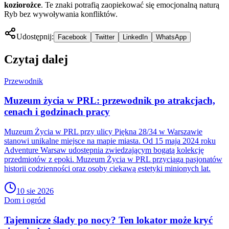
koziorożce
. Te znaki potrafią zaopiekować się emocjonalną naturą
Ryb bez wywoływania konfliktów.
Udostępnij:
Facebook
Twitter
LinkedIn
WhatsApp
Czytaj dalej
Przewodnik
Muzeum życia w PRL: przewodnik po atrakcjach,
cenach i godzinach pracy
Muzeum Życia w PRL przy ulicy Piękna 28/34 w Warszawie
stanowi unikalne miejsce na mapie miasta. Od 15 maja 2024 roku
Adventure Warsaw udostępnia zwiedzającym bogatą kolekcję
przedmiotów z epoki. Muzeum Życia w PRL przyciąga pasjonatów
historii codzienności oraz osoby ciekawą estetyki minionych lat.
10 sie 2026
Dom i ogród
Tajemnicze ślady po nocy? Ten lokator może kryć