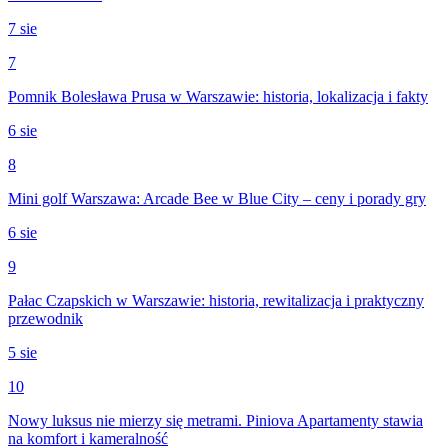
7 sie
7
Pomnik Bolesława Prusa w Warszawie: historia, lokalizacja i fakty
6 sie
8
Mini golf Warszawa: Arcade Bee w Blue City – ceny i porady gry
6 sie
9
Pałac Czapskich w Warszawie: historia, rewitalizacja i praktyczny
przewodnik
5 sie
10
Nowy luksus nie mierzy się metrami. Piniova Apartamenty stawia
na komfort i kameralność