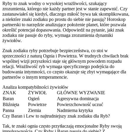
Ryby to znak wodny o wysokiej wrażliwości, szukający
zrozumienia, którego nie każdy partner jest w stanie zapewnić. Czy
zastanawiałeś się kiedyś, dlaczego miłość bywa tak skomplikowana,
a niektóre znaki zodiaku po prostu do siebie nie pasują? Horoskop
partnerski to narzędzie analizujące położenie planet, które pozwala
określić potencjał dopasowania. Odpowiedź na pytanie, jaki znak
zodiaku nie pasuje do ryby, wymaga zrozumienia dynamiki
żywiołów.
Znak zodiaku ryby potrzebuje bezpieczeństwa, co stoi w
sprzeczności z naturą Ognia i Powietrza. W trudnych chwilach brak
wspólnej wizji przyszłości staje się głównym powodem rozpadu
relacji. Wrażliwość ryb wymaga specyficznego podejścia do
budowania intymności, co często okazuje się zbyt wymagające dla
partnerów o innym temperamencie.
Analiza kompatybilności żywiołów
ZNAK
ŻYWIOŁ
GŁÓWNE WYZWANIE
Baran
Ogień
Agresywna dominacja
Bliźnięta
Powietrze
Powierzchowność uczuć
Panna
Ziemia
Nadmierna krytyka
Czy Baran i Lew to najtrudniejszy znak zodiaku dla Ryb?
Tak, te znaki ognia często przytłaczają emocjonalne Ryby swoją
impulsywnością. Czy Ryby i Baran pasują do siebie? Z