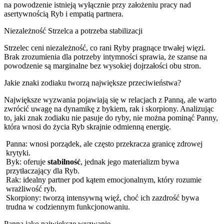
na powodzenie istnieją wyłącznie przy założeniu pracy nad
asertywnością Ryb i empatią partnera.
Niezależność Strzelca a potrzeba stabilizacji
Strzelec ceni niezależność, co rani Ryby pragnące trwałej więzi.
Brak zrozumienia dla potrzeby intymności sprawia, że szanse na
powodzenie są marginalne bez wysokiej dojrzałości obu stron.
Jakie znaki zodiaku tworzą największe przeciwieństwa?
Największe wyzwania pojawiają się w relacjach z Panną, ale warto
zwrócić uwagę na dynamikę z bykiem, rak i skorpiony. Analizując
to, jaki znak zodiaku nie pasuje do ryby, nie można pominąć Panny,
która wnosi do życia Ryb skrajnie odmienną energię.
Panna: wnosi porządek, ale często przekracza granicę zdrowej
krytyki.
Byk: oferuje
stabilność
, jednak jego materializm bywa
przytłaczający dla Ryb.
Rak: idealny partner pod kątem emocjonalnym, który rozumie
wrażliwość ryb.
Skorpiony: tworzą intensywną więź, choć ich zazdrość bywa
trudna w codziennym funkcjonowaniu.
Panna jako największe wyzwanie