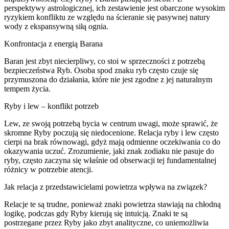
perspektywy astrologicznej, ich zestawienie jest obarczone wysokim
ryzykiem konfliktu ze względu na ścieranie się pasywnej natury
wody z ekspansywną siłą ognia.
Konfrontacja z energią Barana
Baran jest zbyt niecierpliwy, co stoi w sprzeczności z potrzebą
bezpieczeństwa Ryb. Osoba spod znaku ryb często czuje się
przymuszona do działania, które nie jest zgodne z jej naturalnym
tempem życia.
Ryby i lew – konflikt potrzeb
Lew, ze swoją potrzebą bycia w centrum uwagi, może sprawić, że
skromne Ryby poczują się niedocenione. Relacja ryby i lew często
cierpi na brak równowagi, gdyż mają odmienne oczekiwania co do
okazywania uczuć. Zrozumienie, jaki znak zodiaku nie pasuje do
ryby, często zaczyna się właśnie od obserwacji tej fundamentalnej
różnicy w potrzebie atencji.
Jak relacja z przedstawicielami powietrza wpływa na związek?
Relacje te są trudne, ponieważ znaki powietrza stawiają na chłodną
logikę, podczas gdy Ryby kierują się intuicją. Znaki te są
postrzegane przez Ryby jako zbyt analityczne, co uniemożliwia