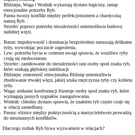
Bliźnięta, Waga i Wodnik wykazują dystans logiczny, raniąc
emocjonalne potrzeby Ryb.
Panna tworzy konflikt między perfekcjonizmem a chaotyczną
naturą Ryb.
Strzelec poprzez potrzebę niezależności uniemożliwia budowę
stabilnej więzi.
Baran: impulsywność i dominacja bezpośrednio naruszają delikatne
ryby, wywołując poczucie zagrożenia.
Lew: potrzeba bycia w centrum uwagi sprawia, że wrażliwe ryby
czują się niedocenione.
Strzelec: zamiłowanie do niezależności rani osoby spod znaku ryb,
które szukają głębokiej stabilizacji.
Bliźnięta: zmienność emocjonalna Bliźniąt uniemożliwia
zbudowanie trwałej więzi, jakiej szuka mężczyzna ryby czy kobieta
ryby.
Waga: unikanie konfrontacji frustruje osoby spod znaku ryb, które
wymagają jasnych sygnałów zaangażowania.
Wodnik: chłodny dystans sprawia, że znakiem ryb często czuje się
w relacji zaniedbany.
Panna: różnice między praktycznością a marzycielstwem prowadzą
do nieustannych konfliktów.
Dlaczego zodiak Ryb bywa wyzwaniem w relacjach?