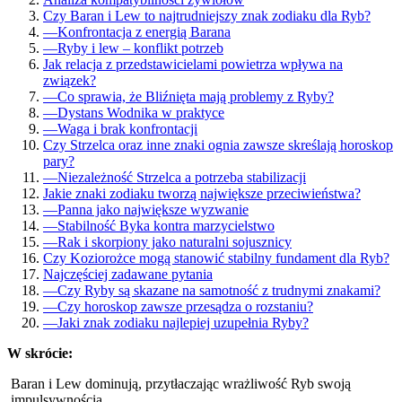
Czy Baran i Lew to najtrudniejszy znak zodiaku dla Ryb?
—
Konfrontacja z energią Barana
—
Ryby i lew – konflikt potrzeb
Jak relacja z przedstawicielami powietrza wpływa na
związek?
—
Co sprawia, że Bliźnięta mają problemy z Ryby?
—
Dystans Wodnika w praktyce
—
Waga i brak konfrontacji
Czy Strzelca oraz inne znaki ognia zawsze skreślają horoskop
pary?
—
Niezależność Strzelca a potrzeba stabilizacji
Jakie znaki zodiaku tworzą największe przeciwieństwa?
—
Panna jako największe wyzwanie
—
Stabilność Byka kontra marzycielstwo
—
Rak i skorpiony jako naturalni sojusznicy
Czy Koziorożce mogą stanowić stabilny fundament dla Ryb?
Najczęściej zadawane pytania
—
Czy Ryby są skazane na samotność z trudnymi znakami?
—
Czy horoskop zawsze przesądza o rozstaniu?
—
Jaki znak zodiaku najlepiej uzupełnia Ryby?
W skrócie:
Baran i Lew dominują, przytłaczając wrażliwość Ryb swoją
impulsywnością.