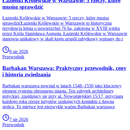
Łazienki Królewskie w Warszawie: 5 rzeczy, które
musisz sprawdzić
Łazienki Królewskie w Warszawie: 5 rzeczy, które musisz
sprawdzićŁazienki Królewskie w Warszawie to historyczna
rezydencja letnia o powierzchni 76 ha, założona w XVIII wieku
przez Króla Stanisława Augusta. Łazienki Królewskie w Warszawie
stanowią unikatowy w skali kraju zespół zabytkowy wpisany do r
8 sie 2026
Przewodnik
Barbakan Warszawa: Praktyczny przewodnik, ceny
i historia zwiedzania
Barbakan warszawa powstał w latach 1548–1550 jako kluczowy
element systemu obronnego miasta. Ten zabytek architektury
gotyckiej, znajdujący się przy ul. Nowomiejskiej 15/17, przyciąga
każdego roku rzesze turystów szukających kontaktu z dawną
stolicą. To miejsce jest niezwykle ważne.Barbakan warszawa
7 sie 2026
Przewodnik