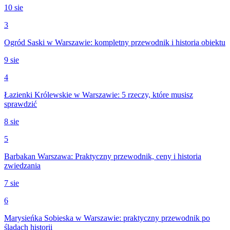
10 sie
3
Ogród Saski w Warszawie: kompletny przewodnik i historia obiektu
9 sie
4
Łazienki Królewskie w Warszawie: 5 rzeczy, które musisz
sprawdzić
8 sie
5
Barbakan Warszawa: Praktyczny przewodnik, ceny i historia
zwiedzania
7 sie
6
Marysieńka Sobieska w Warszawie: praktyczny przewodnik po
śladach historii