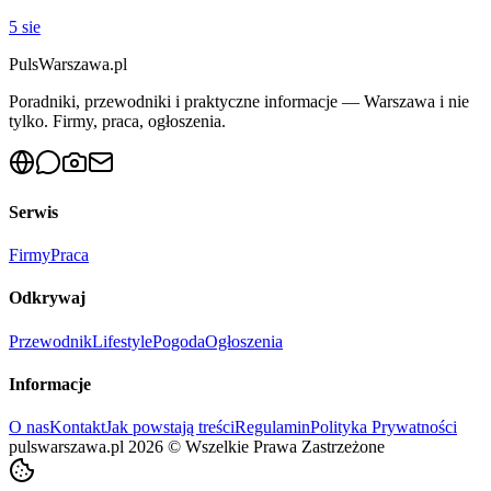
5 sie
PulsWarszawa.pl
Poradniki, przewodniki i praktyczne informacje — Warszawa i nie
tylko. Firmy, praca, ogłoszenia.
Serwis
Firmy
Praca
Odkrywaj
Przewodnik
Lifestyle
Pogoda
Ogłoszenia
Informacje
O nas
Kontakt
Jak powstają treści
Regulamin
Polityka Prywatności
pulswarszawa.pl
2026
©
Wszelkie Prawa Zastrzeżone