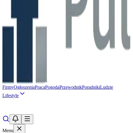
Firmy
Ogłoszenia
Praca
Pogoda
Przewodnik
Poradniki
Ludzie
Lifestyle
Menu