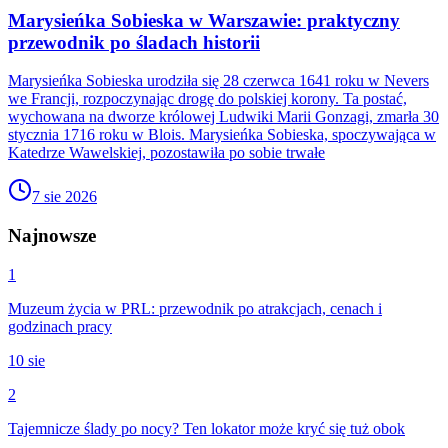
Marysieńka Sobieska w Warszawie: praktyczny
przewodnik po śladach historii
Marysieńka Sobieska urodziła się 28 czerwca 1641 roku w Nevers
we Francji, rozpoczynając drogę do polskiej korony. Ta postać,
wychowana na dworze królowej Ludwiki Marii Gonzagi, zmarła 30
stycznia 1716 roku w Blois. Marysieńka Sobieska, spoczywająca w
Katedrze Wawelskiej, pozostawiła po sobie trwałe
7 sie 2026
Najnowsze
1
Muzeum życia w PRL: przewodnik po atrakcjach, cenach i
godzinach pracy
10 sie
2
Tajemnicze ślady po nocy? Ten lokator może kryć się tuż obok