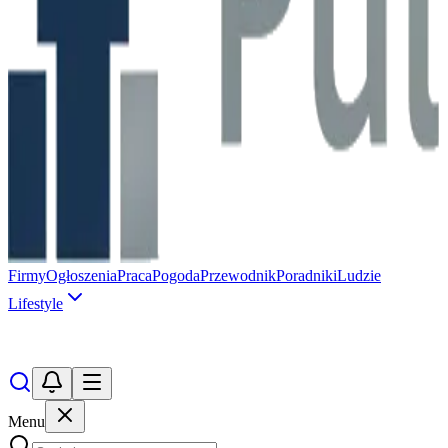
Firmy
Ogłoszenia
Praca
Pogoda
Przewodnik
Poradniki
Ludzie
Lifestyle
Menu