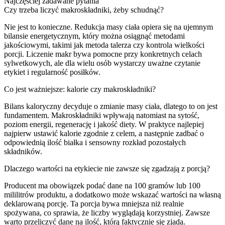
Najczęściej zadawane pytania
Czy trzeba liczyć makroskładniki, żeby schudnąć?
Nie jest to konieczne. Redukcja masy ciała opiera się na ujemnym
bilansie energetycznym, który można osiągnąć metodami
jakościowymi, takimi jak metoda talerza czy kontrola wielkości
porcji. Liczenie makr bywa pomocne przy konkretnych celach
sylwetkowych, ale dla wielu osób wystarczy uważne czytanie
etykiet i regularność posiłków.
Co jest ważniejsze: kalorie czy makroskładniki?
Bilans kaloryczny decyduje o zmianie masy ciała, dlatego to on jest
fundamentem. Makroskładniki wpływają natomiast na sytość,
poziom energii, regenerację i jakość diety. W praktyce najlepiej
najpierw ustawić kalorie zgodnie z celem, a następnie zadbać o
odpowiednią ilość białka i sensowny rozkład pozostałych
składników.
Dlaczego wartości na etykiecie nie zawsze się zgadzają z porcją?
Producent ma obowiązek podać dane na 100 gramów lub 100
mililitrów produktu, a dodatkowo może wskazać wartości na własną
deklarowaną porcję. Ta porcja bywa mniejsza niż realnie
spożywana, co sprawia, że liczby wyglądają korzystniej. Zawsze
warto przeliczyć dane na ilość, którą faktycznie się zjada.