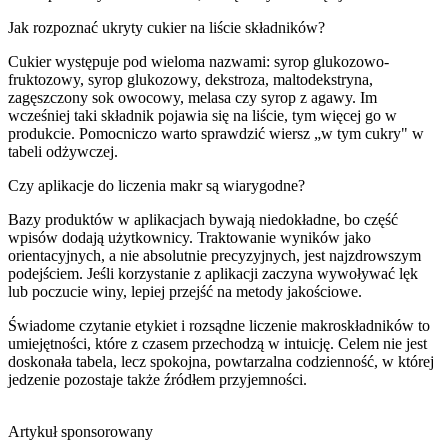
Jak rozpoznać ukryty cukier na liście składników?
Cukier występuje pod wieloma nazwami: syrop glukozowo-
fruktozowy, syrop glukozowy, dekstroza, maltodekstryna,
zagęszczony sok owocowy, melasa czy syrop z agawy. Im
wcześniej taki składnik pojawia się na liście, tym więcej go w
produkcie. Pomocniczo warto sprawdzić wiersz „w tym cukry" w
tabeli odżywczej.
Czy aplikacje do liczenia makr są wiarygodne?
Bazy produktów w aplikacjach bywają niedokładne, bo część
wpisów dodają użytkownicy. Traktowanie wyników jako
orientacyjnych, a nie absolutnie precyzyjnych, jest najzdrowszym
podejściem. Jeśli korzystanie z aplikacji zaczyna wywoływać lęk
lub poczucie winy, lepiej przejść na metody jakościowe.
Świadome czytanie etykiet i rozsądne liczenie makroskładników to
umiejętności, które z czasem przechodzą w intuicję. Celem nie jest
doskonała tabela, lecz spokojna, powtarzalna codzienność, w której
jedzenie pozostaje także źródłem przyjemności.
Artykuł sponsorowany