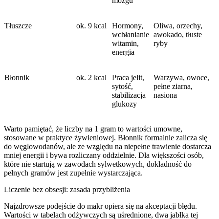
mózgu
Tłuszcze
ok. 9 kcal
Hormony,
Oliwa, orzechy,
wchłanianie
awokado, tłuste
witamin,
ryby
energia
Błonnik
ok. 2 kcal
Praca jelit,
Warzywa, owoce,
sytość,
pełne ziarna,
stabilizacja
nasiona
glukozy
Warto pamiętać, że liczby na 1 gram to wartości umowne,
stosowane w praktyce żywieniowej. Błonnik formalnie zalicza się
do węglowodanów, ale ze względu na niepełne trawienie dostarcza
mniej energii i bywa rozliczany oddzielnie. Dla większości osób,
które nie startują w zawodach sylwetkowych, dokładność do
pełnych gramów jest zupełnie wystarczająca.
Liczenie bez obsesji: zasada przybliżenia
Najzdrowsze podejście do makr opiera się na akceptacji błędu.
Wartości w tabelach odżywczych są uśrednione, dwa jabłka tej