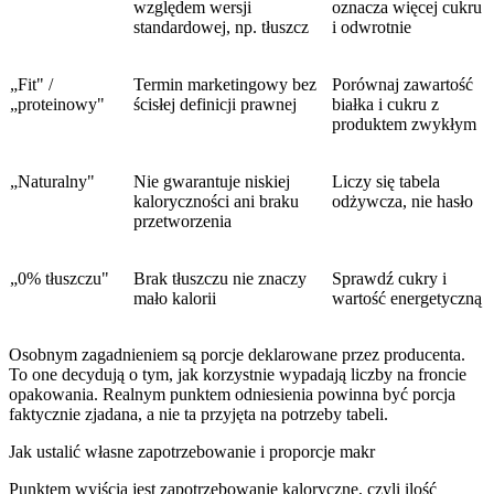
względem wersji
oznacza więcej cukru
standardowej, np. tłuszcz
i odwrotnie
„Fit" /
Termin marketingowy bez
Porównaj zawartość
„proteinowy"
ścisłej definicji prawnej
białka i cukru z
produktem zwykłym
„Naturalny"
Nie gwarantuje niskiej
Liczy się tabela
kaloryczności ani braku
odżywcza, nie hasło
przetworzenia
„0% tłuszczu"
Brak tłuszczu nie znaczy
Sprawdź cukry i
mało kalorii
wartość energetyczną
Osobnym zagadnieniem są porcje deklarowane przez producenta.
To one decydują o tym, jak korzystnie wypadają liczby na froncie
opakowania. Realnym punktem odniesienia powinna być porcja
faktycznie zjadana, a nie ta przyjęta na potrzeby tabeli.
Jak ustalić własne zapotrzebowanie i proporcje makr
Punktem wyjścia jest zapotrzebowanie kaloryczne, czyli ilość