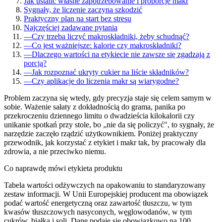
Jak ustalić własne zapotrzebowanie i proporcje makr
Sygnały, że liczenie zaczyna szkodzić
Praktyczny plan na start bez stresu
Najczęściej zadawane pytania
—
Czy trzeba liczyć makroskładniki, żeby schudnąć?
—
Co jest ważniejsze: kalorie czy makroskładniki?
—
Dlaczego wartości na etykiecie nie zawsze się zgadzają z
porcją?
—
Jak rozpoznać ukryty cukier na liście składników?
—
Czy aplikacje do liczenia makr są wiarygodne?
Problem zaczyna się wtedy, gdy precyzja staje się celem samym w
sobie. Ważenie sałaty z dokładnością do grama, panika po
przekroczeniu dziennego limitu o dwadzieścia kilokalorii czy
unikanie spotkań przy stole, bo „nie da się policzyć", to sygnały, że
narzędzie zaczęło rządzić użytkownikiem. Poniżej praktyczny
przewodnik, jak korzystać z etykiet i makr tak, by pracowały dla
zdrowia, a nie przeciwko niemu.
Co naprawdę mówi etykieta produktu
Tabela wartości odżywczych na opakowaniu to standaryzowany
zestaw informacji. W Unii Europejskiej producent ma obowiązek
podać wartość energetyczną oraz zawartość tłuszczu, w tym
kwasów tłuszczowych nasyconych, węglowodanów, w tym
cukrów, białka i soli. Dane podaje się obowiązkowo na 100