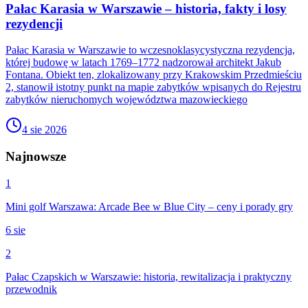
Pałac Karasia w Warszawie – historia, fakty i losy
rezydencji
Pałac Karasia w Warszawie to wczesnoklasycystyczna rezydencja,
której budowę w latach 1769–1772 nadzorował architekt Jakub
Fontana. Obiekt ten, zlokalizowany przy Krakowskim Przedmieściu
2, stanowił istotny punkt na mapie zabytków wpisanych do Rejestru
zabytków nieruchomych województwa mazowieckiego
4 sie 2026
Najnowsze
1
Mini golf Warszawa: Arcade Bee w Blue City – ceny i porady gry
6 sie
2
Pałac Czapskich w Warszawie: historia, rewitalizacja i praktyczny
przewodnik