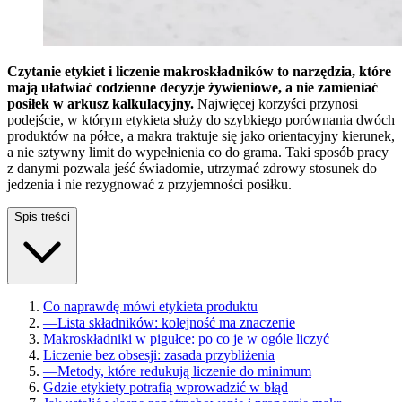
Czytanie etykiet i liczenie makroskładników to narzędzia, które
mają ułatwiać codzienne decyzje żywieniowe, a nie zamieniać
posiłek w arkusz kalkulacyjny.
Najwięcej korzyści przynosi
podejście, w którym etykieta służy do szybkiego porównania dwóch
produktów na półce, a makra traktuje się jako orientacyjny kierunek,
a nie sztywny limit do wypełnienia co do grama. Taki sposób pracy
z danymi pozwala jeść świadomie, utrzymać zdrowy stosunek do
jedzenia i nie rezygnować z przyjemności posiłku.
Spis treści
Co naprawdę mówi etykieta produktu
—
Lista składników: kolejność ma znaczenie
Makroskładniki w pigułce: po co je w ogóle liczyć
Liczenie bez obsesji: zasada przybliżenia
—
Metody, które redukują liczenie do minimum
Gdzie etykiety potrafią wprowadzić w błąd