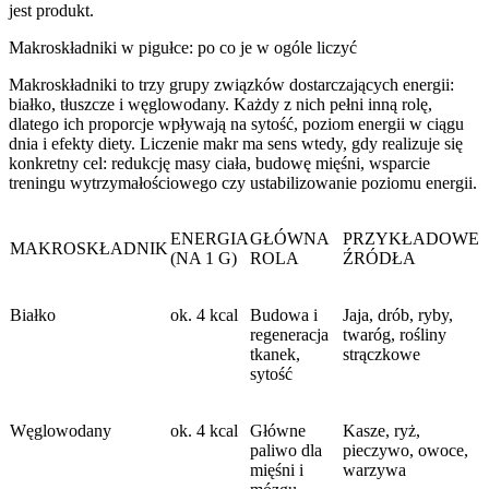
jest produkt.
Makroskładniki w pigułce: po co je w ogóle liczyć
Makroskładniki to trzy grupy związków dostarczających energii:
białko, tłuszcze i węglowodany. Każdy z nich pełni inną rolę,
dlatego ich proporcje wpływają na sytość, poziom energii w ciągu
dnia i efekty diety. Liczenie makr ma sens wtedy, gdy realizuje się
konkretny cel: redukcję masy ciała, budowę mięśni, wsparcie
treningu wytrzymałościowego czy ustabilizowanie poziomu energii.
ENERGIA
GŁÓWNA
PRZYKŁADOWE
MAKROSKŁADNIK
(NA 1 G)
ROLA
ŹRÓDŁA
Białko
ok. 4 kcal
Budowa i
Jaja, drób, ryby,
regeneracja
twaróg, rośliny
tkanek,
strączkowe
sytość
Węglowodany
ok. 4 kcal
Główne
Kasze, ryż,
paliwo dla
pieczywo, owoce,
mięśni i
warzywa