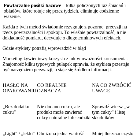
Powtarzalne posiłki bazowe
– kilka policzonych raz śniadań i
obiadów, które rotuje się przez tydzień, eliminuje codzienne
ważenie.
Każda z tych metod świadomie rezygnuje z pozornej precyzji na
rzecz powtarzalności i spokoju. To właśnie powtarzalność, a nie
dokładność pomiaru, decyduje o długoterminowych efektach.
Gdzie etykiety potrafią wprowadzić w błąd
Marketing żywieniowy korzysta z luk w uważności konsumenta.
Znajomość kilku typowych pułapek sprawia, że etykieta przestaje
być narzędziem perswazji, a staje się źródłem informacji.
HASŁO NA
CO REALNIE
NA CO ZWRÓCIĆ
OPAKOWANIU
OZNACZA
UWAGĘ
„Bez dodatku
Nie dodano cukru, ale
Sprawdź wiersz „w
cukru"
produkt może zawierać
tym cukry" i listę
cukry naturalne lub słodziki
składników
„Light" / „lekki"
Obniżona jedna wartość
Mniej tłuszczu często