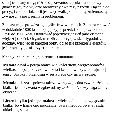
samej odmiany mogą różnić się zawartością cukru, a domowy
gulasz nigdy nie wyjdzie identyczny dwa razy z rzędu. Dążenie do
precyzji co do kilokalorii jest więc walką z naturalną zmiennością
żywności, a nie z realnym problemem.
Zamiast tego sprawdza się myślenie w widełkach. Zamiast celować
w dokładnie 1800 kcal, lepiej przyjąć przedział, na przykład od
1750 do 1900 kcal, i traktować pojedynczy dzień jako element
większej całości. Organizm rozlicza energię w skali tygodnia, a nie
godziny, więc jeden bardziej obfity obiad nie przekreśla efektów,
jeśli reszta tygodnia trzyma kierunek.
Metody, które redukują liczenie do minimum
Metoda dłoni
– porcja białka wielkości dłoni, węglowodanów
wielkości pięści, tłuszczu wielkości kciuka, warzyw co najmniej
garść. Szybka i przenośna w restauracji czy na wyjeździe.
Metoda talerza
– połowa talerza warzywa, jedna czwarta źródło
białka, jedna czwarta węglowodany złożone. Nie wymaga żadnych
obliczeń.
Liczenie tylko jednego makra
– wiele osób pilnuje wyłącznie
białka, bo właśnie ono najczęściej bywa niedoborowe, a reszta
układa się sama.