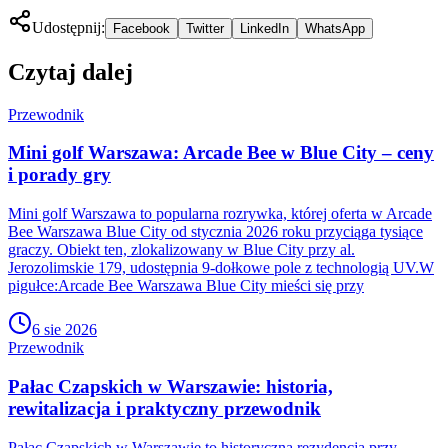
Udostępnij:
Facebook
Twitter
LinkedIn
WhatsApp
Czytaj dalej
Przewodnik
Mini golf Warszawa: Arcade Bee w Blue City – ceny
i porady gry
Mini golf Warszawa to popularna rozrywka, której oferta w Arcade
Bee Warszawa Blue City od stycznia 2026 roku przyciąga tysiące
graczy. Obiekt ten, zlokalizowany w Blue City przy al.
Jerozolimskie 179, udostępnia 9-dołkowe pole z technologią UV.W
pigułce:Arcade Bee Warszawa Blue City mieści się przy
6 sie 2026
Przewodnik
Pałac Czapskich w Warszawie: historia,
rewitalizacja i praktyczny przewodnik
Pałac Czapskich w Warszawie to historyczna rezydencja przy