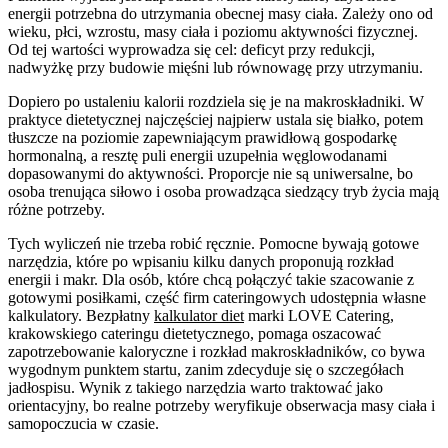
energii potrzebna do utrzymania obecnej masy ciała. Zależy ono od
wieku, płci, wzrostu, masy ciała i poziomu aktywności fizycznej.
Od tej wartości wyprowadza się cel: deficyt przy redukcji,
nadwyżkę przy budowie mięśni lub równowagę przy utrzymaniu.
Dopiero po ustaleniu kalorii rozdziela się je na makroskładniki. W
praktyce dietetycznej najczęściej najpierw ustala się białko, potem
tłuszcze na poziomie zapewniającym prawidłową gospodarkę
hormonalną, a resztę puli energii uzupełnia węglowodanami
dopasowanymi do aktywności. Proporcje nie są uniwersalne, bo
osoba trenująca siłowo i osoba prowadząca siedzący tryb życia mają
różne potrzeby.
Tych wyliczeń nie trzeba robić ręcznie. Pomocne bywają gotowe
narzędzia, które po wpisaniu kilku danych proponują rozkład
energii i makr. Dla osób, które chcą połączyć takie szacowanie z
gotowymi posiłkami, część firm cateringowych udostępnia własne
kalkulatory. Bezpłatny
kalkulator diet
marki LOVE Catering,
krakowskiego cateringu dietetycznego, pomaga oszacować
zapotrzebowanie kaloryczne i rozkład makroskładników, co bywa
wygodnym punktem startu, zanim zdecyduje się o szczegółach
jadłospisu. Wynik z takiego narzędzia warto traktować jako
orientacyjny, bo realne potrzeby weryfikuje obserwacja masy ciała i
samopoczucia w czasie.