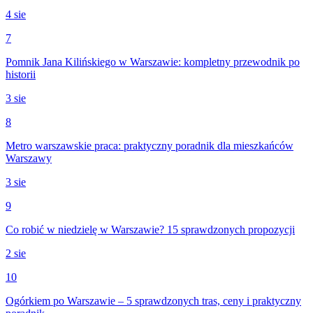
4 sie
7
Pomnik Jana Kilińskiego w Warszawie: kompletny przewodnik po
historii
3 sie
8
Metro warszawskie praca: praktyczny poradnik dla mieszkańców
Warszawy
3 sie
9
Co robić w niedzielę w Warszawie? 15 sprawdzonych propozycji
2 sie
10
Ogórkiem po Warszawie – 5 sprawdzonych tras, ceny i praktyczny