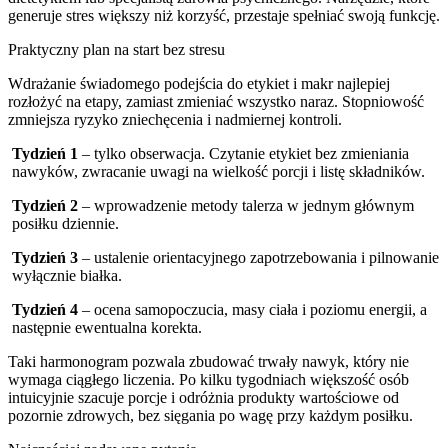
generuje stres większy niż korzyść, przestaje spełniać swoją funkcję.
Praktyczny plan na start bez stresu
Wdrażanie świadomego podejścia do etykiet i makr najlepiej
rozłożyć na etapy, zamiast zmieniać wszystko naraz. Stopniowość
zmniejsza ryzyko zniechęcenia i nadmiernej kontroli.
Tydzień 1
– tylko obserwacja. Czytanie etykiet bez zmieniania
nawyków, zwracanie uwagi na wielkość porcji i listę składników.
Tydzień 2
– wprowadzenie metody talerza w jednym głównym
posiłku dziennie.
Tydzień 3
– ustalenie orientacyjnego zapotrzebowania i pilnowanie
wyłącznie białka.
Tydzień 4
– ocena samopoczucia, masy ciała i poziomu energii, a
następnie ewentualna korekta.
Taki harmonogram pozwala zbudować trwały nawyk, który nie
wymaga ciągłego liczenia. Po kilku tygodniach większość osób
intuicyjnie szacuje porcje i odróżnia produkty wartościowe od
pozornie zdrowych, bez sięgania po wagę przy każdym posiłku.