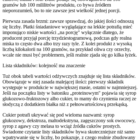
gramów lub 100 mililitrów produktu, co bywa źródłem
nieporozumień, bo to nie zawsze jest wielkość jednej porcji.
Pierwsza zasada brzmi: zawsze sprawdzaj, do jakiej ilości odnoszą
się liczby. Płatki śniadaniowe wyglądające na lekkie potrafią mieć
imponująco niskie wartości „na porcję" wyłącznie dlatego, że
producent przyjął porcję trzydziestogramową, podczas gdy realna
miska to często dwa albo trzy razy tyle. Z kolei produkt z wysoką
liczbą kilokalorii na 100 gramów, na przykład oliwa czy orzechy,
wcale nie musi być problemem, jeśli realnie zjada się go kilka łyżek.
Lista składników: kolejność ma znaczenie
Tuż obok tabeli wartości odżywczych znajduje się lista składników.
Obowiązuje w niej zasada malejącej ilości: pierwszy składnik
występuje w produkcie w największej masie, ostatni w najmniejszej.
Jeśli na początku listy w batoniku „proteinowym" pojawia się syrop
glukozowo-fruktozowy albo cukier, to mamy do czynienia raczej ze
słodyczą z dodatkiem białka niż z pełnowartościową przekąską.
Cukier potrafi ukrywać się pod wieloma nazwami: syrop
glukozowy, dekstroza, maltodekstryna, zagęszczony sok owocowy,
syrop z agawy czy melasa to wciąż źródła cukrów prostych.
Świadome czytanie listy składników bywa skuteczniejsze niż samo
wpatrywanie się w liczby, bo pokazuje, z czego realnie zbudowany