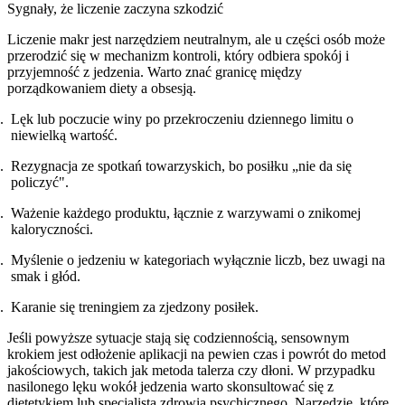
Sygnały, że liczenie zaczyna szkodzić
Liczenie makr jest narzędziem neutralnym, ale u części osób może
przerodzić się w mechanizm kontroli, który odbiera spokój i
przyjemność z jedzenia. Warto znać granicę między
porządkowaniem diety a obsesją.
Lęk lub poczucie winy po przekroczeniu dziennego limitu o
niewielką wartość.
Rezygnacja ze spotkań towarzyskich, bo posiłku „nie da się
policzyć".
Ważenie każdego produktu, łącznie z warzywami o znikomej
kaloryczności.
Myślenie o jedzeniu w kategoriach wyłącznie liczb, bez uwagi na
smak i głód.
Karanie się treningiem za zjedzony posiłek.
Jeśli powyższe sytuacje stają się codziennością, sensownym
krokiem jest odłożenie aplikacji na pewien czas i powrót do metod
jakościowych, takich jak metoda talerza czy dłoni. W przypadku
nasilonego lęku wokół jedzenia warto skonsultować się z
dietetykiem lub specjalistą zdrowia psychicznego. Narzędzie, które