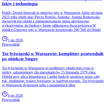
fakty i technologia
Pisklę. Drozd śpiewak to gipsowe jajo w Warszawie, które od maja
2023 roku zdobi plac Pięciu Rogów. Autorka, Joanna Rajkowska,
stworzyła ten obiekt z pigmentowanego gipsu akrylowego,
wykorzystując do budowy formę silikonową dwuczęściową.W
pigułce:Gipsowe jajo w Warszawie kosztowało 260 500 zł.Obiekt
5 sie 2026
Przewodnik
Tor łyżwiarski w Warszawie: kompletny przewodnik
po obiekcie Stegny
Tor łyżwiarski w Warszawie to najdłuższy obiekt tego typu w
stolicy, udostępniony dla mieszkańców 15 listopada 1979 roku.
Obiekt przy ulica Inspektowa 1 pełni funkcję sportową przez cały
rok, obsługując tysiące łyżwiarzy w każdym sezonie. Tor łyżwiarski
w Warszawie dysponuje taflą o parametrach dług
4 sie 2026
Przewodnik