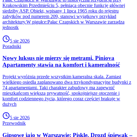
Krakowskim Przedmieściu 5, pełniąca obecnie funkcję głównej
siedziby ASP. Obiekt, wpisany 1 lipca 1965 roku do rejestru
zabytków pod numerem 209, stanowi wyjątkowy przykład
architektury.W pigułce:Pałac Czapskich w Warszawie zarządza
jednostk
5 sie 2026
Poradniki
Nowy luksus nie mierzy się metrami. Piniova
Apartamenty stawia na komfort i kameralność
Projekt wyróżnia przede wszystkim kameralna skala. Zamiast
wielkiego osiedla zaplanowano dwa trzykondygnacyjne budynki z
74 apartamentami. Taki charakter zabudowy ma zapewnić
mieszkańcom większą prywatność, spokojniejsze otoczenie i
komfort codziennego życia, którego coraz częściej brakuje w
dużych
5 sie 2026
Przewodnik
Gipsowe jajo w Warszawie: Pisklę. Drozd śpiewak –