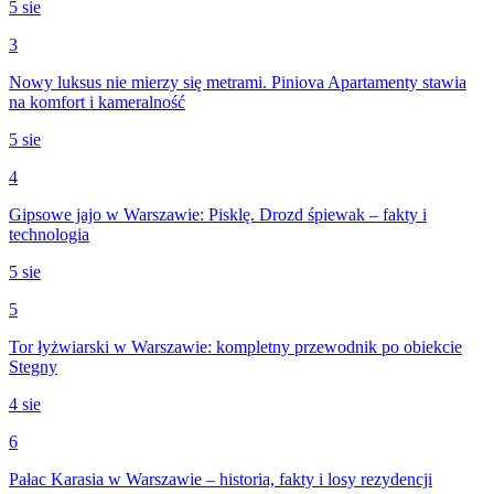
5 sie
3
Nowy luksus nie mierzy się metrami. Piniova Apartamenty stawia
na komfort i kameralność
5 sie
4
Gipsowe jajo w Warszawie: Pisklę. Drozd śpiewak – fakty i
technologia
5 sie
5
Tor łyżwiarski w Warszawie: kompletny przewodnik po obiekcie
Stegny
4 sie
6
Pałac Karasia w Warszawie – historia, fakty i losy rezydencji