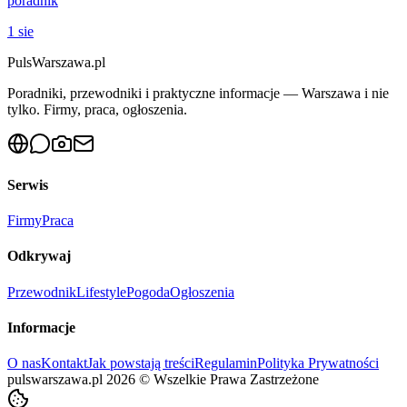
poradnik
1 sie
PulsWarszawa.pl
Poradniki, przewodniki i praktyczne informacje — Warszawa i nie
tylko. Firmy, praca, ogłoszenia.
Serwis
Firmy
Praca
Odkrywaj
Przewodnik
Lifestyle
Pogoda
Ogłoszenia
Informacje
O nas
Kontakt
Jak powstają treści
Regulamin
Polityka Prywatności
pulswarszawa.pl
2026
©
Wszelkie Prawa Zastrzeżone