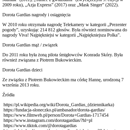
2009 roku), „Azja Express” (2017) oraz „Mask Singer” (2022).
Dorota Gardias nagrody i osiągnięcia
W 2010 roku otrzymała nagrodę Telekamery w kategorii „Prezenter
pogody”, uzyskując 214 812 głosów. Była również nominowana do
nagrody Viva! Najpiękniejsi w kategorii „Najpiękniejsza Polka”.
Dorota Gardias mąż / związek
Do 2011 roku była żoną pilota śmigłowców Konrada Skóry. Była
również związana z Piotrem Bukowieckim.
Dorota Gardias dzieci
Ze związku z Piotrem Bukowieckim ma córkę Hannę, urodzoną 7
września 2013 roku.
Źródła
https://pl.wikipedia.org/wiki/Dorota_Gardias_(dziennikarka)
https://fundacja-sloneczko.pl/ambasador/dorota-gardias/
https://www.filmweb.pl/person/Dorota+Gardias-1717454
https://www.instagram.com/dorotagardias/?hl=pl
https://www.tiktok.com/@dorotagardias