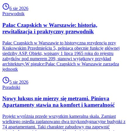
6 sie 2026
Przewodnik
Pałac Czapskich w Warszawie: historia,
rewitalizacja i praktyczny przewodnik
Pałac Czapskich w Warszawie to historyczna rezydencja przy
Krakowskim Przedmieściu 5, pełniąca obecnie funkcję głównej
siedziby ASP. Obiekt, wpisany 1 lipca 1965 roku do rejestru
zabytków pod numerem 209, stanowi wyjątkowy przykład
architektury.W pigułce:Pałac Czapskich w Warszawie zarządza
jednostk
5 sie 2026
Poradniki
Nowy luksus nie mierzy się metrami. Piniova
Apartamenty stawia na komfort i kameralność
Projekt wyróżnia przede wszystkim kameralna skala. Zamiast
wielkiego osiedla zaplanowano dwa trzykondygnacyjne budynki z
74 apartamentami. Taki charakter zabudowy ma zapewnić