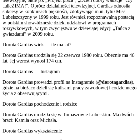
telewizyjne, takie jak „Projekt plaża”, „Dzień dobry wakacje” czy
„alleZIMA!”. Oprócz działalności telewizyjnej, Gardias odnosiła
sukcesy w konkursach piękności, zdobywając m.in. tytuł Miss
Lubelszczyzny w 1999 roku. Jest również rozpoznawalną postacią
w polskim show-biznesie dzięki udziałowi w programach
rozrywkowych, w tym zwycięstwu w dziewiątej edycji „Tańca z
gwiazdami” w 2009 roku.
Dorota Gardias wiek — ile ma lat?
Dorota Gardias urodziła się 22 czerwca 1980 roku. Obecnie ma 46
lat. Jej wzrost wynosi 174 cm.
Dorota Gardias — Instagram
Dorota Gardias prowadzi profil na Instagramie (
@dorotagardias
),
gdzie na bieżąco dzieli się kulisami pracy zawodowej i codziennego
życia z obserwującymi.
Dorota Gardias pochodzenie i rodzice
Dorota Gardias urodziła się w Tomaszowie Lubelskim. Ma dwóch
braci: Kamila oraz Michała.
Dorota Gardias wykształcenie