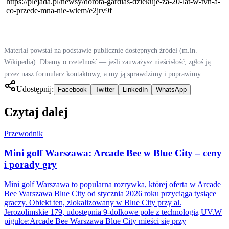
https://plejada.pl/newsy/dorota-gardias-dziekuje-za-20-lat-w-tvn-a-
co-przede-mna-nie-wiem/e2jrv9f
Materiał powstał na podstawie publicznie dostępnych źródeł (m.in.
Wikipedia). Dbamy o rzetelność — jeśli zauważysz nieścisłość,
zgłoś ją
przez nasz formularz kontaktowy
, a my ją sprawdzimy i poprawimy.
Udostępnij:
Facebook
Twitter
LinkedIn
WhatsApp
Czytaj dalej
Przewodnik
Mini golf Warszawa: Arcade Bee w Blue City – ceny
i porady gry
Mini golf Warszawa to popularna rozrywka, której oferta w Arcade
Bee Warszawa Blue City od stycznia 2026 roku przyciąga tysiące
graczy. Obiekt ten, zlokalizowany w Blue City przy al.
Jerozolimskie 179, udostępnia 9-dołkowe pole z technologią UV.W
pigułce:Arcade Bee Warszawa Blue City mieści się przy