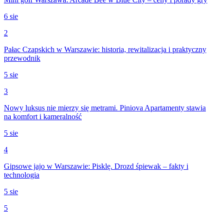
6 sie
2
Pałac Czapskich w Warszawie: historia, rewitalizacja i praktyczny
przewodnik
5 sie
3
Nowy luksus nie mierzy się metrami. Piniova Apartamenty stawia
na komfort i kameralność
5 sie
4
Gipsowe jajo w Warszawie: Pisklę. Drozd śpiewak – fakty i
technologia
5 sie
5