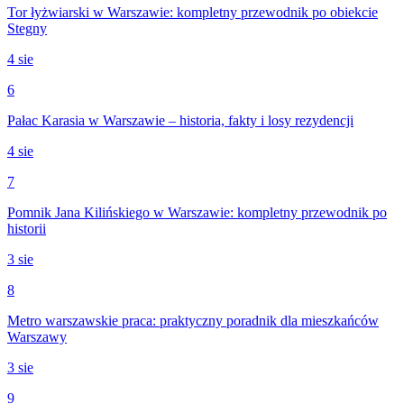
Tor łyżwiarski w Warszawie: kompletny przewodnik po obiekcie
Stegny
4 sie
6
Pałac Karasia w Warszawie – historia, fakty i losy rezydencji
4 sie
7
Pomnik Jana Kilińskiego w Warszawie: kompletny przewodnik po
historii
3 sie
8
Metro warszawskie praca: praktyczny poradnik dla mieszkańców
Warszawy
3 sie
9