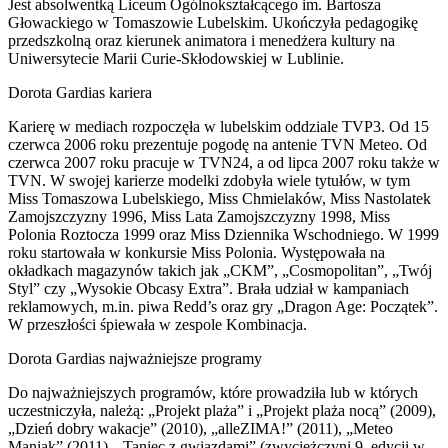
Jest absolwentką Liceum Ogólnokształcącego im. Bartosza
Głowackiego w Tomaszowie Lubelskim. Ukończyła pedagogikę
przedszkolną oraz kierunek animatora i menedżera kultury na
Uniwersytecie Marii Curie-Skłodowskiej w Lublinie.
Dorota Gardias kariera
Karierę w mediach rozpoczęła w lubelskim oddziale TVP3. Od 15
czerwca 2006 roku prezentuje pogodę na antenie TVN Meteo. Od
czerwca 2007 roku pracuje w TVN24, a od lipca 2007 roku także w
TVN. W swojej karierze modelki zdobyła wiele tytułów, w tym
Miss Tomaszowa Lubelskiego, Miss Chmielaków, Miss Nastolatek
Zamojszczyzny 1996, Miss Lata Zamojszczyzny 1998, Miss
Polonia Roztocza 1999 oraz Miss Dziennika Wschodniego. W 1999
roku startowała w konkursie Miss Polonia. Występowała na
okładkach magazynów takich jak „CKM”, „Cosmopolitan”, „Twój
Styl” czy „Wysokie Obcasy Extra”. Brała udział w kampaniach
reklamowych, m.in. piwa Redd’s oraz gry „Dragon Age: Początek”.
W przeszłości śpiewała w zespole Kombinacja.
Dorota Gardias najważniejsze programy
Do najważniejszych programów, które prowadziła lub w których
uczestniczyła, należą: „Projekt plaża” i „Projekt plaża nocą” (2009),
„Dzień dobry wakacje” (2010), „alleZIMA!” (2011), „Meteo
Maniak” (2011), „Taniec z gwiazdami” (zwyciężczyni 9. edycji w