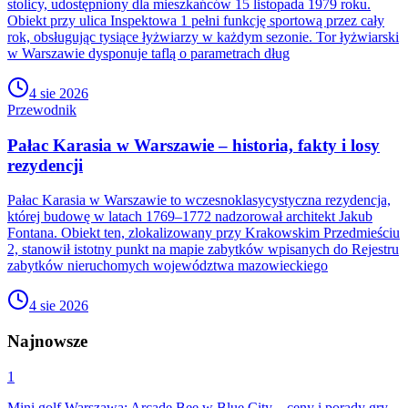
stolicy, udostępniony dla mieszkańców 15 listopada 1979 roku.
Obiekt przy ulica Inspektowa 1 pełni funkcję sportową przez cały
rok, obsługując tysiące łyżwiarzy w każdym sezonie. Tor łyżwiarski
w Warszawie dysponuje taflą o parametrach dług
4 sie 2026
Przewodnik
Pałac Karasia w Warszawie – historia, fakty i losy
rezydencji
Pałac Karasia w Warszawie to wczesnoklasycystyczna rezydencja,
której budowę w latach 1769–1772 nadzorował architekt Jakub
Fontana. Obiekt ten, zlokalizowany przy Krakowskim Przedmieściu
2, stanowił istotny punkt na mapie zabytków wpisanych do Rejestru
zabytków nieruchomych województwa mazowieckiego
4 sie 2026
Najnowsze
1
Mini golf Warszawa: Arcade Bee w Blue City – ceny i porady gry