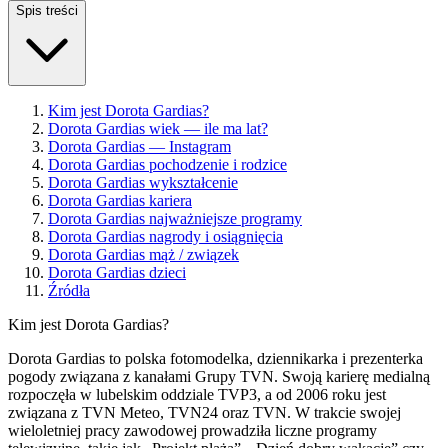
Spis treści
Kim jest Dorota Gardias?
Dorota Gardias wiek — ile ma lat?
Dorota Gardias — Instagram
Dorota Gardias pochodzenie i rodzice
Dorota Gardias wykształcenie
Dorota Gardias kariera
Dorota Gardias najważniejsze programy
Dorota Gardias nagrody i osiągnięcia
Dorota Gardias mąż / związek
Dorota Gardias dzieci
Źródła
Kim jest Dorota Gardias?
Dorota Gardias to polska fotomodelka, dziennikarka i prezenterka
pogody związana z kanałami Grupy TVN. Swoją karierę medialną
rozpoczęła w lubelskim oddziale TVP3, a od 2006 roku jest
związana z TVN Meteo, TVN24 oraz TVN. W trakcie swojej
wieloletniej pracy zawodowej prowadziła liczne programy