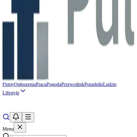
Firmy
Ogłoszenia
Praca
Pogoda
Przewodnik
Poradniki
Ludzie
Lifestyle
Menu