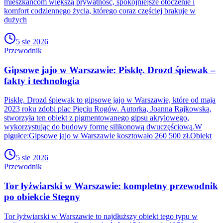
mieszkańcom większą prywatność, spokojniejsze otoczenie i
komfort codziennego życia, którego coraz częściej brakuje w
dużych
5 sie 2026
Przewodnik
Gipsowe jajo w Warszawie: Pisklę. Drozd śpiewak –
fakty i technologia
Pisklę. Drozd śpiewak to gipsowe jajo w Warszawie, które od maja
2023 roku zdobi plac Pięciu Rogów. Autorka, Joanna Rajkowska,
stworzyła ten obiekt z pigmentowanego gipsu akrylowego,
wykorzystując do budowy formę silikonową dwuczęściową.W
pigułce:Gipsowe jajo w Warszawie kosztowało 260 500 zł.Obiekt
5 sie 2026
Przewodnik
Tor łyżwiarski w Warszawie: kompletny przewodnik
po obiekcie Stegny
Tor łyżwiarski w Warszawie to najdłuższy obiekt tego typu w