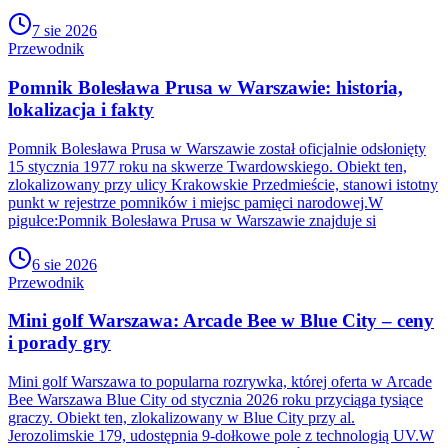
7 sie 2026
Przewodnik
Pomnik Bolesława Prusa w Warszawie: historia,
lokalizacja i fakty
Pomnik Bolesława Prusa w Warszawie został oficjalnie odsłonięty
15 stycznia 1977 roku na skwerze Twardowskiego. Obiekt ten,
zlokalizowany przy ulicy Krakowskie Przedmieście, stanowi istotny
punkt w rejestrze pomników i miejsc pamięci narodowej.W
pigułce:Pomnik Bolesława Prusa w Warszawie znajduje si
6 sie 2026
Przewodnik
Mini golf Warszawa: Arcade Bee w Blue City – ceny
i porady gry
Mini golf Warszawa to popularna rozrywka, której oferta w Arcade
Bee Warszawa Blue City od stycznia 2026 roku przyciąga tysiące
graczy. Obiekt ten, zlokalizowany w Blue City przy al.
Jerozolimskie 179, udostępnia 9-dołkowe pole z technologią UV.W