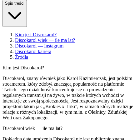
Spis treści
Kim jest Discokarol?
Discokarol wiek — ile ma lat?
Discokarol — Instagram
Discokarol kariera
Źródła
Kim jest Discokarol?
Discokarol, znany również jako Karol Kazimierczak, jest polskim
streamerem, który zdobył znaczącą popularność na platformie
Twitch. Jego działalność koncentruje się na prowadzeniu
regularnych transmisji na żywo, w trakcie których wchodzi w
interakcje ze swoją społecznością. Jest rozpoznawalny dzięki
projektom takim jak „Brokies x Triki”, w ramach których realizuje
relacje z różnych lokalizacji, w tym m.in. z Oleśnicy, Zduńskiej
Woli oraz Zakopanego.
Discokarol wiek — ile ma lat?
Dokładna data urodzenia Discokarol nie jest publicznie znana.