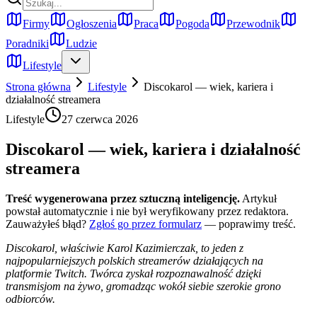
Firmy
Ogłoszenia
Praca
Pogoda
Przewodnik
Poradniki
Ludzie
Lifestyle
Strona główna
Lifestyle
Discokarol — wiek, kariera i
działalność streamera
Lifestyle
27 czerwca 2026
Discokarol — wiek, kariera i działalność
streamera
Treść wygenerowana przez sztuczną inteligencję.
Artykuł
powstał automatycznie i nie był weryfikowany przez redaktora.
Zauważyłeś błąd?
Zgłoś go przez formularz
— poprawimy treść.
Discokarol, właściwie Karol Kazimierczak, to jeden z
najpopularniejszych polskich streamerów działających na
platformie Twitch. Twórca zyskał rozpoznawalność dzięki
transmisjom na żywo, gromadząc wokół siebie szerokie grono
odbiorców.