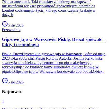
74 apartamentami. Taki charakter zabudowy ma zapewnić
mieszkańcom większą prywatność, spokojniejsze otoczenie i
komfort codziennego życia, którego coraz częściej brakuje w
dużych
5 sie 2026
Przewodnik
Gipsowe jajo w Warszawie: Pisklę. Drozd śpiewak –
fakty i technologia
Pisklę. Drozd śpiewak to gipsowe jajo w Warszawie, które od maja
2023 roku zdobi plac Pięciu Rogów. Autorka, Joanna Rajkowska,
stworzyła ten obiekt z pigmentowanego gipsu akrylowego,
wykorzystując do budowy formę silikonową dwuczęściową.W
pigułce:Gipsowe jajo w Warszawie kosztowało 260 500 zł.Obiekt
5 sie 2026
Najnowsze
1