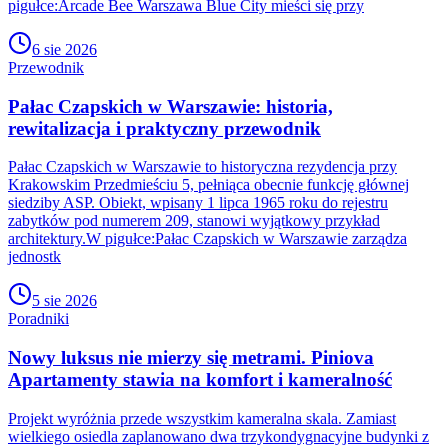
pigułce:Arcade Bee Warszawa Blue City mieści się przy
6 sie 2026
Przewodnik
Pałac Czapskich w Warszawie: historia,
rewitalizacja i praktyczny przewodnik
Pałac Czapskich w Warszawie to historyczna rezydencja przy
Krakowskim Przedmieściu 5, pełniąca obecnie funkcję głównej
siedziby ASP. Obiekt, wpisany 1 lipca 1965 roku do rejestru
zabytków pod numerem 209, stanowi wyjątkowy przykład
architektury.W pigułce:Pałac Czapskich w Warszawie zarządza
jednostk
5 sie 2026
Poradniki
Nowy luksus nie mierzy się metrami. Piniova
Apartamenty stawia na komfort i kameralność
Projekt wyróżnia przede wszystkim kameralna skala. Zamiast
wielkiego osiedla zaplanowano dwa trzykondygnacyjne budynki z