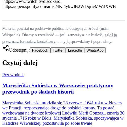
https://www.twitch.tv/discokarol
https://open.spotify.com/artist/4Kl4ykwlB2WDqrieMW3XWB
Materiał powstał na podstawie publicznie dostępnych źródeł (m.in.
Wikipedia). Dbamy o rzetelność — jeśli zauważysz nieścisłość,
zgłoś ją
przez nasz formularz kontaktowy
, a my ją sprawdzimy i poprawimy.
Udostępnij:
Facebook
Twitter
LinkedIn
WhatsApp
Czytaj dalej
Przewodnik
Marysieńka Sobieska w Warszawie: praktyczny
przewodnik po śladach historii
Marysieńka Sobieska urodziła się 28 czerwca 1641 roku w Nevers
we Francji, rozpoczynając drogę do polskiej korony. Ta postać,
wychowana na dworze królowej Ludwiki Marii Gonzagi, zmarła 30
stycznia 1716 roku w Blois. Marysieńka Sobieska, spoczywająca w
Katedrze Wawelskiej, pozostawiła po sobie trwałe