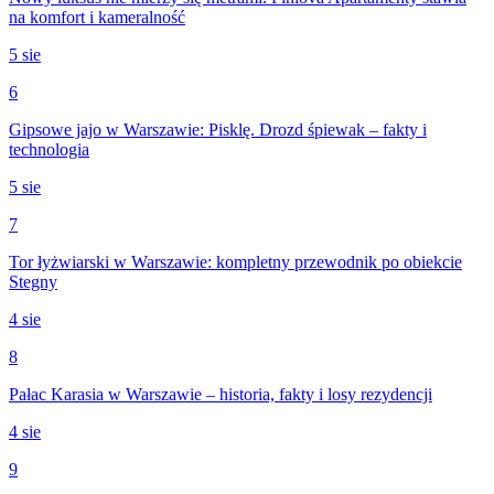
na komfort i kameralność
5 sie
6
Gipsowe jajo w Warszawie: Pisklę. Drozd śpiewak – fakty i
technologia
5 sie
7
Tor łyżwiarski w Warszawie: kompletny przewodnik po obiekcie
Stegny
4 sie
8
Pałac Karasia w Warszawie – historia, fakty i losy rezydencji
4 sie
9