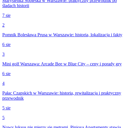
Marysieńka Sobieska w Warszawie: praktyczny przewodnik po
śladach historii
7 sie
2
Pomnik Bolesława Prusa w Warszawie: historia, lokalizacja i fakty
6 sie
3
Mini golf Warszawa: Arcade Bee w Blue City – ceny i porady gry
6 sie
4
Pałac Czapskich w Warszawie: historia, rewitalizacja i praktyczny
przewodnik
5 sie
5
Nowy luksus nie mierzy się metrami. Piniova Apartamenty stawia