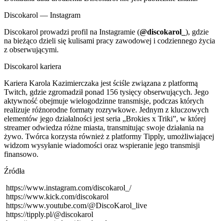
Discokarol — Instagram
Discokarol prowadzi profil na Instagramie (
@discokarol_
), gdzie
na bieżąco dzieli się kulisami pracy zawodowej i codziennego życia
z obserwującymi.
Discokarol kariera
Kariera Karola Kazimierczaka jest ściśle związana z platformą
Twitch, gdzie zgromadził ponad 156 tysięcy obserwujących. Jego
aktywność obejmuje wielogodzinne transmisje, podczas których
realizuje różnorodne formaty rozrywkowe. Jednym z kluczowych
elementów jego działalności jest seria „Brokies x Triki”, w której
streamer odwiedza różne miasta, transmitując swoje działania na
żywo. Twórca korzysta również z platformy Tipply, umożliwiającej
widzom wysyłanie wiadomości oraz wspieranie jego transmisji
finansowo.
Źródła
https://www.instagram.com/discokarol_/
https://www.kick.com/discokarol
https://www.youtube.com/@DiscoKarol_live
https://tipply.pl/@discokarol