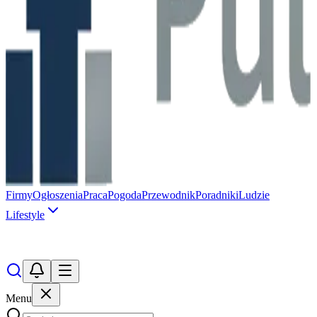
Firmy
Ogłoszenia
Praca
Pogoda
Przewodnik
Poradniki
Ludzie
Lifestyle
Menu