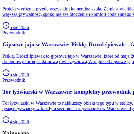
Projekt wyróżnia przede wszystkim kameralna skala. Zamiast wielk
większą prywatność, spokojniejsze otoczenie i komfort codziennego ż
5 sie 2026
Przewodnik
Gipsowe jajo w Warszawie: Pisklę. Drozd śpiewak – fa
Pisklę. Drozd śpiewak to gipsowe jajo w Warszawie, które od maja 
do budowy formę silikonową dwuczęściową.W pigułce:Gipsowe jajo
5 sie 2026
Przewodnik
Tor łyżwiarski w Warszawie: kompletny przewodnik p
Tor łyżwiarski w Warszawie to najdłuższy obiekt tego typu w stolicy
tysiące łyżwiarzy w każdym sezonie. Tor łyżwiarski w Warszawie dys
4 sie 2026
Najnowsze