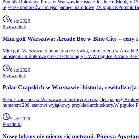
Pomnik Bolesława Prusa w Warszawie został oficjalnie odsłonięty 15
rejestrze pomników i miejsc pamięci narodowej.W pigułce:Pomnik B
6 sie 2026
Przewodnik
Mini golf Warszawa: Arcade Bee w Blue City – ceny i
Mini golf Warszawa to popularna rozrywka, której oferta w Arcade Be
udostępnia 9-dołkowe pole z technologią UV.W pigułce:Arcade Bee 
6 sie 2026
Przewodnik
Pałac Czapskich w Warszawie: historia, rewitalizacja
Pałac Czapskich w Warszawie to historyczna rezydencja przy Krakows
numerem 209, stanowi wyjątkowy przykład architektury.W pigułce:P
5 sie 2026
Poradniki
Nowy luksus nie mierzy się metrami. Piniova Aparta