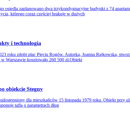
iego osiedla zaplanowano dwa trzykondygnacyjne budynki z 74 apart
ycia, którego coraz częściej brakuje w dużych
kty i technologia
2023 roku zdobi plac Pięciu Rogów. Autorka, Joanna Rajkowska, stwor
 w Warszawie kosztowało 260 500 zł.Obiekt
o obiekcie Stegny
, udostępniony dla mieszkańców 15 listopada 1979 roku. Obiekt przy ul
ponuje taflą o parametrach dług