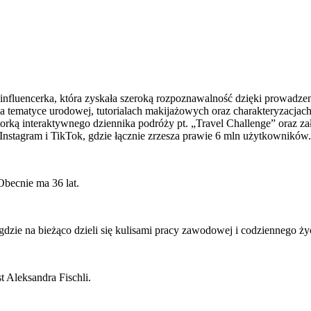
i influencerka, która zyskała szeroką rozpoznawalność dzięki prowad
 tematyce urodowej, tutorialach makijażowych oraz charakteryzacjach, 
utorką interaktywnego dziennika podróży pt. „Travel Challenge” oraz 
 Instagram i TikTok, gdzie łącznie zrzesza prawie 6 mln użytkownikó
Obecnie ma 36 lat.
 gdzie na bieżąco dzieli się kulisami pracy zawodowej i codziennego ż
t Aleksandra Fischli.