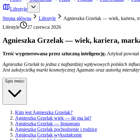
Lifestyle
Strona główna
Lifestyle
Agnieszka Grzelak — wiek, kariera, m
Lifestyle
27 czerwca 2026
Agnieszka Grzelak — wiek, kariera, marka
Treść wygenerowana przez sztuczną inteligencję.
Artykuł powstał
Agnieszka Grzelak to jedna z najbardziej wpływowych polskich influ
Jest założycielką marki kosmetycznej Agamato oraz autorką interakt
Spis treści
Kim jest Agnieszka Grzelak?
Agnieszka Grzelak wiek — ile ma lat?
Agnieszka Grzelak — Instagram
Agnieszka Grzelak pochodzenie i rodzice
Agnieszka Grzelak wykształcenie