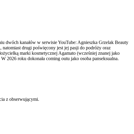
zeniu dwóch kanałów w serwisie YouTube: Agnieszka Grzelak Beauty
natomiast drugi poświęcony jest jej pasji do podróży oraz
założycielką marki kosmetycznej Agamato (wcześniej znanej jako
w. W 2026 roku dokonała coming outu jako osoba panseksualna.
ycia z obserwującymi.