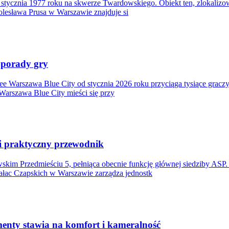
 stycznia 1977 roku na skwerze Twardowskiego. Obiekt ten, zlokalizo
olesława Prusa w Warszawie znajduje si
 porady gry
e Warszawa Blue City od stycznia 2026 roku przyciąga tysiące graczy.
Warszawa Blue City mieści się przy
 i praktyczny przewodnik
kim Przedmieściu 5, pełniąca obecnie funkcję głównej siedziby ASP. 
ałac Czapskich w Warszawie zarządza jednostk
menty stawia na komfort i kameralność