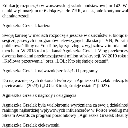
Edukację rozpoczęła w warszawskiej szkole podstawowej nr 142. W ok
nauki w gimnazjum nr 6 dołączyła do ZHR, a następnie kontynuował
charakteryzacji.
Agnieszka Grzelak kariera
Swoją karierę w mediach rozpoczęła jeszcze w dzieciństwie, biorąc
sesji zdjęciowych i programów telewizyjnych dla stacji TVN, Polsat
publikować filmy na YouTube, łącząc vlogi z wyjazdów z tutorialami
merchem. W 2018 roku jej kanał Agnieszka Grzelak Vlog przekroczył 
dwoma kanałami przekraczającymi milion subskrypcji. W 2019 roku
„Królowa przetrwania” oraz „LOL: Kto się śmieje ostatni”.
Agnieszka Grzelak najważniejsze książki i programy
Do najważniejszych dokonań twórczych Agnieszki Grzelak należą: k
przetrwania” (2023) i „LOL: Kto się śmieje ostatni” (2023).
Agnieszka Grzelak nagrody i osiągnięcia
Agnieszka Grzelak była wielokrotnie wyróżniana za swoją działalnoś
rankingu najbardziej wpływowych influencerów w Polsce według ma
Stream Awards za program poradnikowy „Agnieszka Grzelak Beauty”.
Agnieszka Grzelak ciekawostki