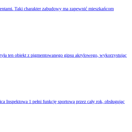
amentami. Taki charakter zabudowy ma zapewnić mieszkańcom
zyła ten obiekt z pigmentowanego gipsu akrylowego, wykorzystując
ica Inspektowa 1 pełni funkcję sportową przez cały rok, obsługując