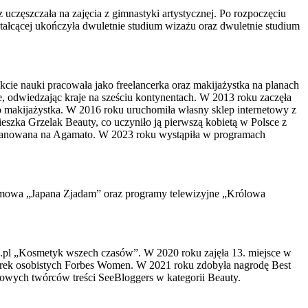
częszczała na zajęcia z gimnastyki artystycznej. Po rozpoczęciu
łcącej ukończyła dwuletnie studium wizażu oraz dwuletnie studium
cie nauki pracowała jako freelancerka oraz makijażystka na planach
e, odwiedzając kraje na sześciu kontynentach. W 2013 roku zaczęła
ko makijażystka. W 2016 roku uruchomiła własny sklep internetowy z
szka Grzelak Beauty, co uczyniło ją pierwszą kobietą w Polsce z
emianowana na Agamato. W 2023 roku wystąpiła w programach
ilmowa „Japana Zjadam” oraz programy telewizyjne „Królowa
az.pl „Kosmetyk wszech czasów”. W 2020 roku zajęła 13. miejsce w
arek osobistych Forbes Women. W 2021 roku zdobyła nagrodę Best
owych twórców treści SeeBloggers w kategorii Beauty.