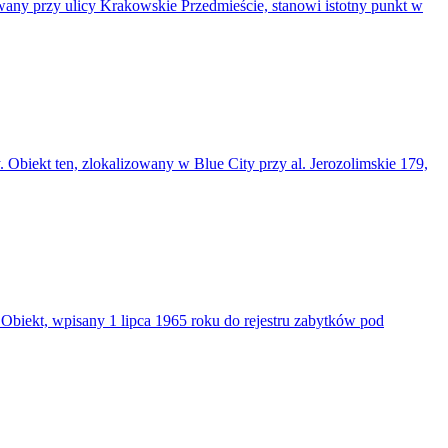
wany przy ulicy Krakowskie Przedmieście, stanowi istotny punkt w
 Obiekt ten, zlokalizowany w Blue City przy al. Jerozolimskie 179,
Obiekt, wpisany 1 lipca 1965 roku do rejestru zabytków pod