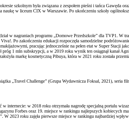
resie szkolnym była związana z zespołem pieśni i tańca Gawęda oraz u
a naukę w liceum CIX w Warszawie. Po ukończeniu szkoły ogólnokszta
 udział w nagraniach programu „Domowe Przedszkole” dla TVP1. W trak
 i Viva!. Po zakończeniu edukacji rozpoczęła samodzielne podróżowani
 makijażowymi, pracując jednocześnie na pełen etat w Super Stacji ja
próg 1 mln subskrypcji, a w 2019 roku wynik ten osiągnął kanał Agnie
 założyła markę kosmetyczną Pibuya, która w 2021 roku została prz
siążka „Travel Challenge” (Grupa Wydawnicza Foksal, 2021), seria f
ć w internecie: w 2018 roku otrzymała nagrodę specjalną portalu wiz
gazynu Forbes oraz 19. miejsce w rankingu najlepszych kobiecych m
 W 2023 roku zajęła pierwsze miejsce w rankingu najbardziej wpływ