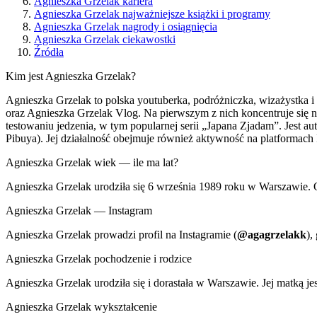
Agnieszka Grzelak kariera
Agnieszka Grzelak najważniejsze książki i programy
Agnieszka Grzelak nagrody i osiągnięcia
Agnieszka Grzelak ciekawostki
Źródła
Kim jest Agnieszka Grzelak?
Agnieszka Grzelak to polska youtuberka, podróżniczka, wizażystka 
oraz Agnieszka Grzelak Vlog. Na pierwszym z nich koncentruje się na
testowaniu jedzenia, w tym popularnej serii „Japana Zjadam”. Jest a
Pibuya). Jej działalność obejmuje również aktywność na platformach
Agnieszka Grzelak wiek — ile ma lat?
Agnieszka Grzelak urodziła się 6 września 1989 roku w Warszawie. 
Agnieszka Grzelak — Instagram
Agnieszka Grzelak prowadzi profil na Instagramie (
@agagrzelakk
),
Agnieszka Grzelak pochodzenie i rodzice
Agnieszka Grzelak urodziła się i dorastała w Warszawie. Jej matką jes
Agnieszka Grzelak wykształcenie