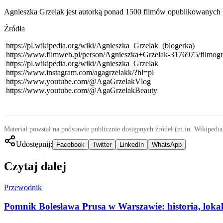
Agnieszka Grzelak jest autorką ponad 1500 filmów opublikowanych 
Źródła
https://pl.wikipedia.org/wiki/Agnieszka_Grzelak_(blogerka)
https://www.filmweb.pl/person/Agnieszka+Grzelak-3176975/filmog
https://pl.wikipedia.org/wiki/Agnieszka_Grzelak
https://www.instagram.com/agagrzelakk/?hl=pl
https://www.youtube.com/@AgaGrzelakVlog
https://www.youtube.com/@AgaGrzelakBeauty
Materiał powstał na podstawie publicznie dostępnych źródeł (m.in. Wikipedia
Udostępnij:
Facebook
Twitter
LinkedIn
WhatsApp
Czytaj dalej
Przewodnik
Pomnik Bolesława Prusa w Warszawie: historia, lokali