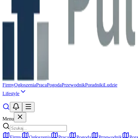
Firmy
Ogłoszenia
Praca
Pogoda
Przewodnik
Poradniki
Ludzie
Lifestyle
Menu
Firmy
Ogłoszenia
Praca
Pogoda
Przewodnik
Pora