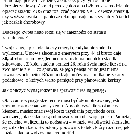
brutto daje pełne 44 zł netto, ale tracisz przy tym ochronę
ubezpieczeniową. Z kolei przedsiębiorca na b2b musi samodzielnie
opłacać składki ZUS oraz rozliczać podatek VAT. Zawsze analizuj,
czy wyższa kwota na papierze rekompensuje brak świadczeń takich
jak zasiłek chorobowy.
Dlaczego kwota netto różni się w zależności od statusu
zatrudnienia?
Twój status, np. studenta czy emeryta, radykalnie zmienia
wyliczenia. Umowa zlecenie z emerytem przy 44 zł brutto daje
30,54 zł
netto po uwzględnieniu zaliczki na podatek i składki
zdrowotnej. Z kolei student poniżej 26. roku życia może liczyć na
zwolnienie z PIT, co sprawia, że jego pensja brutto jest niemal
równa kwocie netto. Różne rodzaje umów mają unikalne zasady
podatkowe, o których warto pamiętać przy planowaniu kariery.
Jak obliczyć wynagrodzenie i sprawdzić realną pensję?
Obliczanie wynagrodzenia nie musi być skomplikowane, jeśli
zrozumiesz mechanizm systemu. Aby obliczyć, ile zostanie w
kieszeni, musisz znać swój koszt uzyskania przychodu oraz
wiedzieć, jakie składki są odprowadzane od Twojej pensji. Pamiętaj,
że rzetelne wyliczenia to podstawa – w razie wątpliwości skonsultuj
się z działem kadr. Świadomy pracownik to taki, który rozumie, jak
każda składka wpływa na jego portfel.