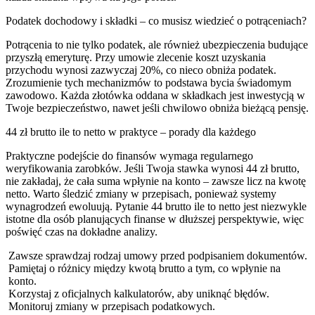
Podatek dochodowy i składki – co musisz wiedzieć o potrąceniach?
Potrącenia to nie tylko podatek, ale również ubezpieczenia budujące
przyszłą emeryturę. Przy umowie zlecenie koszt uzyskania
przychodu wynosi zazwyczaj 20%, co nieco obniża podatek.
Zrozumienie tych mechanizmów to podstawa bycia świadomym
zawodowo. Każda złotówka oddana w składkach jest inwestycją w
Twoje bezpieczeństwo, nawet jeśli chwilowo obniża bieżącą pensję.
44 zł brutto ile to netto w praktyce – porady dla każdego
Praktyczne podejście do finansów wymaga regularnego
weryfikowania zarobków. Jeśli Twoja stawka wynosi 44 zł brutto,
nie zakładaj, że cała suma wpłynie na konto – zawsze licz na kwotę
netto. Warto śledzić zmiany w przepisach, ponieważ systemy
wynagrodzeń ewoluują. Pytanie 44 brutto ile to netto jest niezwykle
istotne dla osób planujących finanse w dłuższej perspektywie, więc
poświęć czas na dokładne analizy.
Zawsze sprawdzaj rodzaj umowy przed podpisaniem dokumentów.
Pamiętaj o różnicy między kwotą brutto a tym, co wpłynie na
konto.
Korzystaj z oficjalnych kalkulatorów, aby uniknąć błędów.
Monitoruj zmiany w przepisach podatkowych.