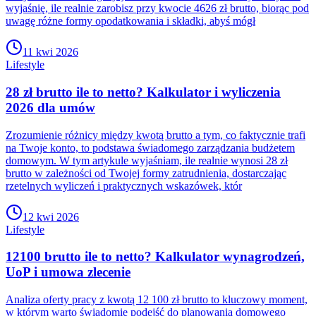
wyjaśnię, ile realnie zarobisz przy kwocie 4626 zł brutto, biorąc pod
uwagę różne formy opodatkowania i składki, abyś mógł
11 kwi 2026
Lifestyle
28 zł brutto ile to netto? Kalkulator i wyliczenia
2026 dla umów
Zrozumienie różnicy między kwotą brutto a tym, co faktycznie trafi
na Twoje konto, to podstawa świadomego zarządzania budżetem
domowym. W tym artykule wyjaśniam, ile realnie wynosi 28 zł
brutto w zależności od Twojej formy zatrudnienia, dostarczając
rzetelnych wyliczeń i praktycznych wskazówek, któr
12 kwi 2026
Lifestyle
12100 brutto ile to netto? Kalkulator wynagrodzeń,
UoP i umowa zlecenie
Analiza oferty pracy z kwotą 12 100 zł brutto to kluczowy moment,
w którym warto świadomie podejść do planowania domowego