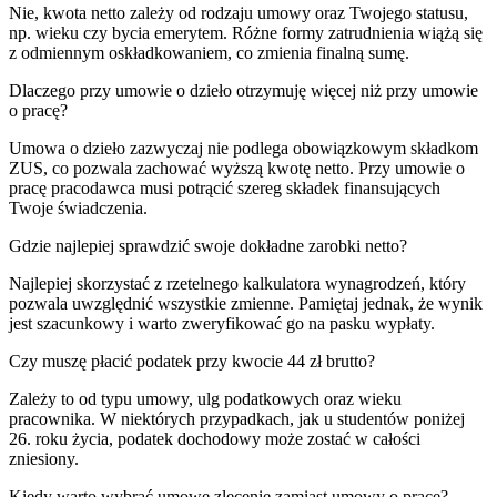
Nie, kwota netto zależy od rodzaju umowy oraz Twojego statusu,
np. wieku czy bycia emerytem. Różne formy zatrudnienia wiążą się
z odmiennym oskładkowaniem, co zmienia finalną sumę.
Dlaczego przy umowie o dzieło otrzymuję więcej niż przy umowie
o pracę?
Umowa o dzieło zazwyczaj nie podlega obowiązkowym składkom
ZUS, co pozwala zachować wyższą kwotę netto. Przy umowie o
pracę pracodawca musi potrącić szereg składek finansujących
Twoje świadczenia.
Gdzie najlepiej sprawdzić swoje dokładne zarobki netto?
Najlepiej skorzystać z rzetelnego kalkulatora wynagrodzeń, który
pozwala uwzględnić wszystkie zmienne. Pamiętaj jednak, że wynik
jest szacunkowy i warto zweryfikować go na pasku wypłaty.
Czy muszę płacić podatek przy kwocie 44 zł brutto?
Zależy to od typu umowy, ulg podatkowych oraz wieku
pracownika. W niektórych przypadkach, jak u studentów poniżej
26. roku życia, podatek dochodowy może zostać w całości
zniesiony.
Kiedy warto wybrać umowę zlecenie zamiast umowy o pracę?