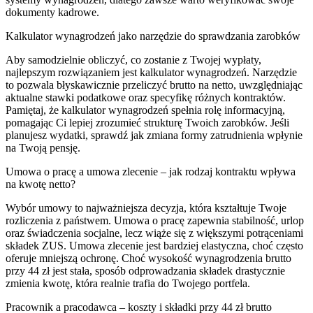
dokumenty kadrowe.
Kalkulator wynagrodzeń jako narzędzie do sprawdzania zarobków
Aby samodzielnie obliczyć, co zostanie z Twojej wypłaty,
najlepszym rozwiązaniem jest kalkulator wynagrodzeń. Narzędzie
to pozwala błyskawicznie przeliczyć brutto na netto, uwzględniając
aktualne stawki podatkowe oraz specyfikę różnych kontraktów.
Pamiętaj, że kalkulator wynagrodzeń spełnia rolę informacyjną,
pomagając Ci lepiej zrozumieć strukturę Twoich zarobków. Jeśli
planujesz wydatki, sprawdź jak zmiana formy zatrudnienia wpłynie
na Twoją pensję.
Umowa o pracę a umowa zlecenie – jak rodzaj kontraktu wpływa
na kwotę netto?
Wybór umowy to najważniejsza decyzja, która kształtuje Twoje
rozliczenia z państwem. Umowa o pracę zapewnia stabilność, urlop
oraz świadczenia socjalne, lecz wiąże się z większymi potrąceniami
składek ZUS. Umowa zlecenie jest bardziej elastyczna, choć często
oferuje mniejszą ochronę. Choć wysokość wynagrodzenia brutto
przy 44 zł jest stała, sposób odprowadzania składek drastycznie
zmienia kwotę, która realnie trafia do Twojego portfela.
Pracownik a pracodawca – koszty i składki przy 44 zł brutto