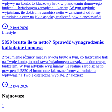
wpływy na konto, to kluczowy krok w planowaniu domowego
budżetu i świadomym zarządzaniu karierą. W tym artykule
wyjaśniam, ile dokładnie zarobisz netto w zależności od formy
zatrudnienia oraz na jakie aspekty rozliczeń powinieneś zwróci
12 kwi 2026
Lifestyle
5850 brutto ile to netto? Sprawdź wynagrodzenie:
kalkulator i umowa
Zrozumienie różnicy między kwotą brutto a tym, co faktycznie trafi
na Twoje konto, to podstawa świadomego zarządzania domowym
budżetem. W tym artykule wyjaśniamy, ile realnie zarobisz netto
przy pensji 5850 zł brutto oraz jak różne formy zatrudnienia
wpływają na Twoją ostateczną wypłatę. Znajdziesz
12 kwi 2026
Najnowsze
1