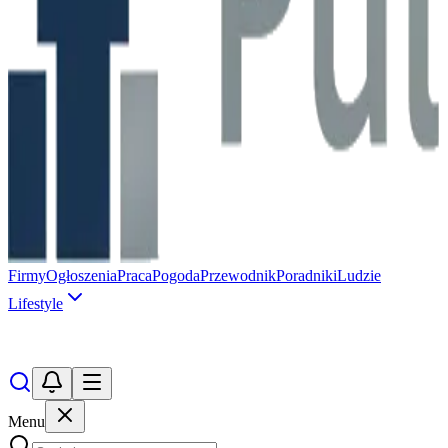
Firmy
Ogłoszenia
Praca
Pogoda
Przewodnik
Poradniki
Ludzie
Lifestyle
Menu