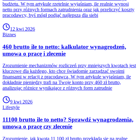
budżetu. W tym artykule rzetelnie wyjaśniam, ile realnie wynosi
netto przy różnych formach zatrudnienia oraz jak przeliczyć koszty
pracodawcy, byś mógł podjąć najlepszą dla siebi
12 kwi 2026
Biznes
460 brutto ile to netto: kalkulator wynagrodzeń,
umowa o pracę i zlecenie
Zrozumienie mechanizmów rozliczeń przy mniejszych kwotach jest
kluczowe dla każdego, kto chce świadomie zarządzać swoimi
finansami w relacji z pracodawcą. W tym artykule wyjaśniam, ile
dokładnie pieniędzy trafi na Twoje konto przy 460 zł brutto,
analizując różnice wynikające z różnych form zatrudnie
9 kwi 2026
Lifestyle
11100 brutto ile to netto? Sprawdź wynagrodzenia,
umowa o pracę czy zlecenie
Zrozumienie, jak kwota 11 100 zł brutto przekłada się na realne