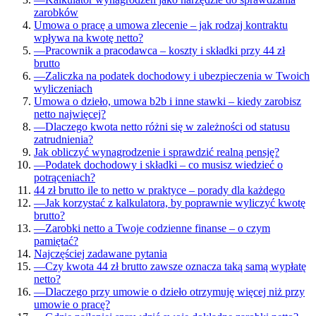
zarobków
Umowa o pracę a umowa zlecenie – jak rodzaj kontraktu
wpływa na kwotę netto?
—
Pracownik a pracodawca – koszty i składki przy 44 zł
brutto
—
Zaliczka na podatek dochodowy i ubezpieczenia w Twoich
wyliczeniach
Umowa o dzieło, umowa b2b i inne stawki – kiedy zarobisz
netto najwięcej?
—
Dlaczego kwota netto różni się w zależności od statusu
zatrudnienia?
Jak obliczyć wynagrodzenie i sprawdzić realną pensję?
—
Podatek dochodowy i składki – co musisz wiedzieć o
potrąceniach?
44 zł brutto ile to netto w praktyce – porady dla każdego
—
Jak korzystać z kalkulatora, by poprawnie wyliczyć kwotę
brutto?
—
Zarobki netto a Twoje codzienne finanse – o czym
pamiętać?
Najczęściej zadawane pytania
—
Czy kwota 44 zł brutto zawsze oznacza taką samą wypłatę
netto?
—
Dlaczego przy umowie o dzieło otrzymuję więcej niż przy
umowie o pracę?