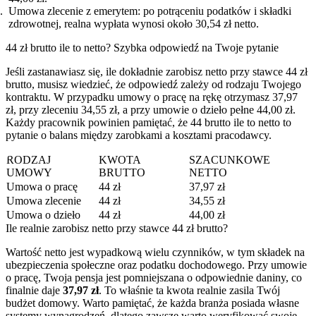
Umowa zlecenie z emerytem: po potrąceniu podatków i składki
zdrowotnej, realna wypłata wynosi około 30,54 zł netto.
44 zł brutto ile to netto? Szybka odpowiedź na Twoje pytanie
Jeśli zastanawiasz się, ile dokładnie zarobisz netto przy stawce 44 zł
brutto, musisz wiedzieć, że odpowiedź zależy od rodzaju Twojego
kontraktu. W przypadku umowy o pracę na rękę otrzymasz 37,97
zł, przy zleceniu 34,55 zł, a przy umowie o dzieło pełne 44,00 zł.
Każdy pracownik powinien pamiętać, że 44 brutto ile to netto to
pytanie o balans między zarobkami a kosztami pracodawcy.
RODZAJ
KWOTA
SZACUNKOWE
UMOWY
BRUTTO
NETTO
Umowa o pracę
44 zł
37,97 zł
Umowa zlecenie
44 zł
34,55 zł
Umowa o dzieło
44 zł
44,00 zł
Ile realnie zarobisz netto przy stawce 44 zł brutto?
Wartość netto jest wypadkową wielu czynników, w tym składek na
ubezpieczenia społeczne oraz podatku dochodowego. Przy umowie
o pracę, Twoja pensja jest pomniejszana o odpowiednie daniny, co
finalnie daje
37,97 zł
. To właśnie ta kwota realnie zasila Twój
budżet domowy. Warto pamiętać, że każda branża posiada własne
systemy wynagrodzeń, dlatego zawsze warto weryfikować swoje