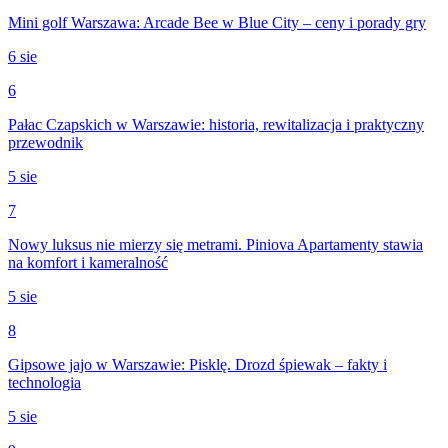
Mini golf Warszawa: Arcade Bee w Blue City – ceny i porady gry
6 sie
6
Pałac Czapskich w Warszawie: historia, rewitalizacja i praktyczny
przewodnik
5 sie
7
Nowy luksus nie mierzy się metrami. Piniova Apartamenty stawia
na komfort i kameralność
5 sie
8
Gipsowe jajo w Warszawie: Pisklę. Drozd śpiewak – fakty i
technologia
5 sie