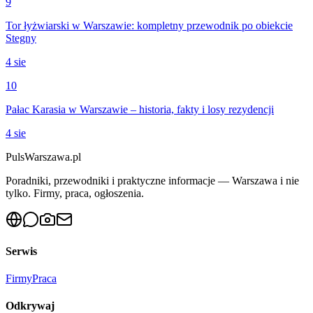
9
Tor łyżwiarski w Warszawie: kompletny przewodnik po obiekcie
Stegny
4 sie
10
Pałac Karasia w Warszawie – historia, fakty i losy rezydencji
4 sie
PulsWarszawa.pl
Poradniki, przewodniki i praktyczne informacje — Warszawa i nie
tylko. Firmy, praca, ogłoszenia.
Serwis
Firmy
Praca
Odkrywaj