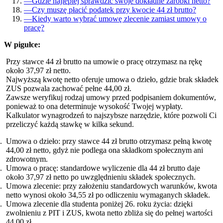
—
Gdzie najlepiej sprawdzić swoje dokładne zarobki netto?
—
Czy muszę płacić podatek przy kwocie 44 zł brutto?
—
Kiedy warto wybrać umowę zlecenie zamiast umowy o
pracę?
W pigułce:
Przy stawce 44 zł brutto na umowie o pracę otrzymasz na rękę
około 37,97 zł netto.
Najwyższą kwotę netto oferuje umowa o dzieło, gdzie brak składek
ZUS pozwala zachować pełne 44,00 zł.
Zawsze weryfikuj rodzaj umowy przed podpisaniem dokumentów,
ponieważ to ona determinuje wysokość Twojej wypłaty.
Kalkulator wynagrodzeń to najszybsze narzędzie, które pozwoli Ci
przeliczyć każdą stawkę w kilka sekund.
Umowa o dzieło: przy stawce 44 zł brutto otrzymasz pełną kwotę
44,00 zł netto, gdyż nie podlega ona składkom społecznym ani
zdrowotnym.
Umowa o pracę: standardowe wyliczenie dla 44 zł brutto daje
około 37,97 zł netto po uwzględnieniu składek społecznych.
Umowa zlecenie: przy założeniu standardowych warunków, kwota
netto wynosi około 34,55 zł po odliczeniu wymaganych składek.
Umowa zlecenie dla studenta poniżej 26. roku życia: dzięki
zwolnieniu z PIT i ZUS, kwota netto zbliża się do pełnej wartości
44,00 zł.