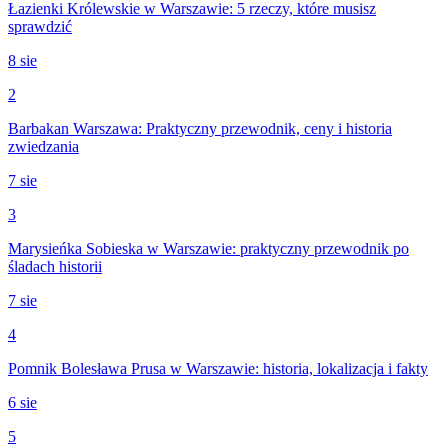
Łazienki Królewskie w Warszawie: 5 rzeczy, które musisz
sprawdzić
8 sie
2
Barbakan Warszawa: Praktyczny przewodnik, ceny i historia
zwiedzania
7 sie
3
Marysieńka Sobieska w Warszawie: praktyczny przewodnik po
śladach historii
7 sie
4
Pomnik Bolesława Prusa w Warszawie: historia, lokalizacja i fakty
6 sie
5