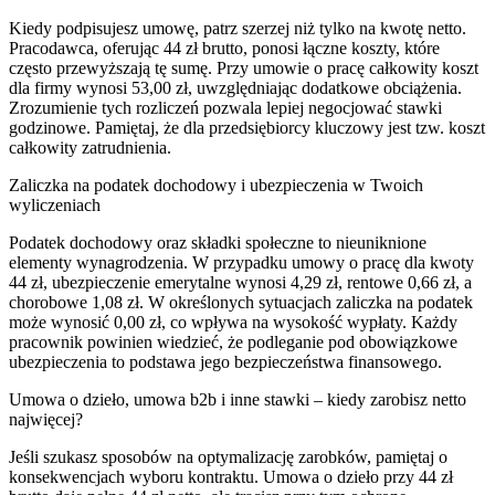
Kiedy podpisujesz umowę, patrz szerzej niż tylko na kwotę netto.
Pracodawca, oferując 44 zł brutto, ponosi łączne koszty, które
często przewyższają tę sumę. Przy umowie o pracę całkowity koszt
dla firmy wynosi 53,00 zł, uwzględniając dodatkowe obciążenia.
Zrozumienie tych rozliczeń pozwala lepiej negocjować stawki
godzinowe. Pamiętaj, że dla przedsiębiorcy kluczowy jest tzw. koszt
całkowity zatrudnienia.
Zaliczka na podatek dochodowy i ubezpieczenia w Twoich
wyliczeniach
Podatek dochodowy oraz składki społeczne to nieuniknione
elementy wynagrodzenia. W przypadku umowy o pracę dla kwoty
44 zł, ubezpieczenie emerytalne wynosi 4,29 zł, rentowe 0,66 zł, a
chorobowe 1,08 zł. W określonych sytuacjach zaliczka na podatek
może wynosić 0,00 zł, co wpływa na wysokość wypłaty. Każdy
pracownik powinien wiedzieć, że podleganie pod obowiązkowe
ubezpieczenia to podstawa jego bezpieczeństwa finansowego.
Umowa o dzieło, umowa b2b i inne stawki – kiedy zarobisz netto
najwięcej?
Jeśli szukasz sposobów na optymalizację zarobków, pamiętaj o
konsekwencjach wyboru kontraktu. Umowa o dzieło przy 44 zł