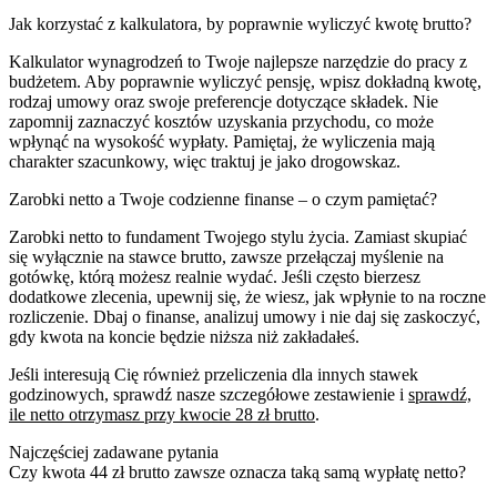
Jak korzystać z kalkulatora, by poprawnie wyliczyć kwotę brutto?
Kalkulator wynagrodzeń to Twoje najlepsze narzędzie do pracy z
budżetem. Aby poprawnie wyliczyć pensję, wpisz dokładną kwotę,
rodzaj umowy oraz swoje preferencje dotyczące składek. Nie
zapomnij zaznaczyć kosztów uzyskania przychodu, co może
wpłynąć na wysokość wypłaty. Pamiętaj, że wyliczenia mają
charakter szacunkowy, więc traktuj je jako drogowskaz.
Zarobki netto a Twoje codzienne finanse – o czym pamiętać?
Zarobki netto to fundament Twojego stylu życia. Zamiast skupiać
się wyłącznie na stawce brutto, zawsze przełączaj myślenie na
gotówkę, którą możesz realnie wydać. Jeśli często bierzesz
dodatkowe zlecenia, upewnij się, że wiesz, jak wpłynie to na roczne
rozliczenie. Dbaj o finanse, analizuj umowy i nie daj się zaskoczyć,
gdy kwota na koncie będzie niższa niż zakładałeś.
Jeśli interesują Cię również przeliczenia dla innych stawek
godzinowych, sprawdź nasze szczegółowe zestawienie i
sprawdź,
ile netto otrzymasz przy kwocie 28 zł brutto
.
Najczęściej zadawane pytania
Czy kwota 44 zł brutto zawsze oznacza taką samą wypłatę netto?